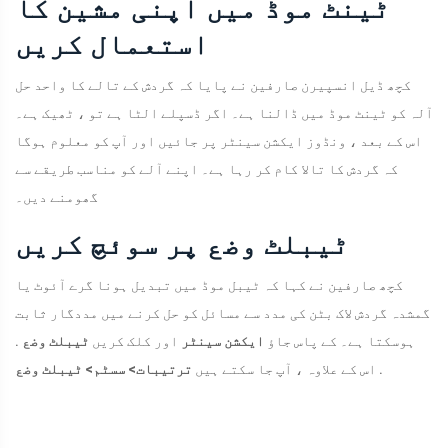
ٹینٹ موڈ میں اپنی مشین کا
استعمال کریں
کچھ ڈیل انسپیرن صارفین نے پایا کہ گردش کے تالے کا واحد حل
آلہ کو ٹینٹ موڈ میں ڈالنا ہے۔ اگر ڈسپلے الٹا ہے تو ، ٹھیک ہے۔
اس کے بعد ، ونڈوز ایکشن سینٹر پر جائیں اور آپ کو معلوم ہوگا
کہ گردش کا تالا کام کر رہا ہے۔ اپنے آلے کو مناسب طریقے سے
گھومنے دیں۔
ٹیبلٹ وضع پر سوئچ کریں
کچھ صارفین نے کہا کہ ٹیبل موڈ میں تبدیل ہونا گرے آئوٹ یا
گمشدہ گردش لاک بٹن کی مدد سے مسائل کو حل کرنے میں مددگار ثابت
ہوسکتا ہے۔ کے پاس جاؤ
ایکشن سینٹر
اور کلک کریں
ٹیبلٹ وضع
.
.
اس کے علاوہ ، آپ جا سکتے ہیں
ترتیبات> سسٹم> ٹیبلٹ وضع