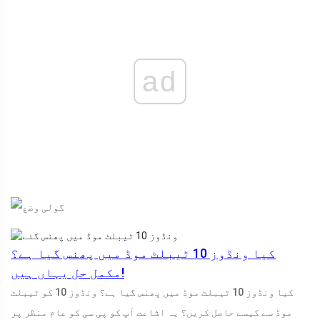
ad
کیا ونڈوز 10 ٹیبلٹ موڈ میں پھنس گیا ہے؟
مکمل حل یہاں ہیں!
کیا ونڈوز 10 ٹیبلٹ موڈ میں پھنس گیا ہے؟ ونڈوز 10 کو ٹیبلٹ
موڈ سے کیسے حاصل کریں؟ یہ اشاعت آپ کو پی سی کو عام منظر پر