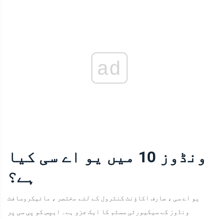
ad
ونڈوز 10 میں یو اے سی کیا
ہے؟
یو اے سی ، صارف اکاؤنٹ کنٹرول کے لئے مختصر ، مائیکروسافٹ
ونڈوز کے سیکیورٹی سسٹم کا ایک جزو ہے۔ ایپس کو پی سی پر