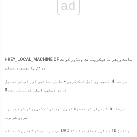
ad
HKEY_LOCAL_MACHINE OF سافٹ ویئر مائیکروسافٹ ونڈوز کرنٹ
ورژن پالیسیاں سسٹم
مرحلہ 4: کلید پر ڈبل کلک کریں - قابل بنائیں اور اس کو تبدیل
.
کریں
ویلیو ڈیٹا
کرنے کے لئے
0
مرحلہ 5: تبدیلی کو محفوظ کریں اور اپنے کمپیوٹر کو دوبارہ
شروع کریں۔
اب ، ہم آپ کو تفصیل کے ساتھ UAC ونڈوز 10 کو غیر فعال کرنے کا