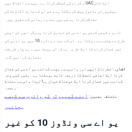
کرنے کی کوشش کرتا ہے۔ سیدھے الفاظ میں ، UAC ایک خاص
سیکیورٹی ماحول پیش کر سکتا ہے ، جو آپ کے صارف اکاؤنٹ کی
حفاظت کرتا ہے جس میں محدود رسائی کے حقوق ہیں۔
تاہم ، کبھی کبھی یو اے سی کو تبدیل کرنا پروگراموں کو اچھی
طرح سے چلنے سے روکتا ہے۔ اس کے بعد ، ونڈوز 10 میں یو اے سی کو
غیر فعال کرنے کا ایک حل یہ ہے کہ اس پوسٹ میں ، ہم چار طریقے
متعارف کرائیں گے۔
اشارہ:
خطرناک ایپس اور وائرس سے بچنے کے لئے یو اے سی کو فعال
کرنا ایک اضافی تحفظ کا ذریعہ ثابت ہوسکتا ہے۔ بغیر کسی وجہ
کے اسے غیر فعال کرنا ایک خوفناک خیال ہے! لہذا ، اس سے محتاط
رہیں۔
اپنے کمپیوٹر کو وائرس سے کیسے
متعلقہ مضمون:
بچائیں
یو اے سی ونڈوز 10 کو غیر