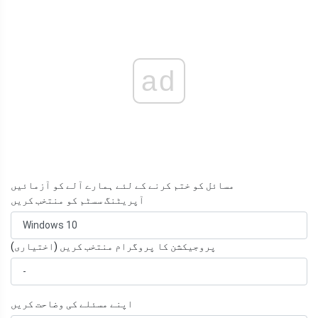
ad
مسائل کو ختم کرنے کے لئے ہمارے آلے کو آزمائیں
آپریٹنگ سسٹم کو منتخب کریں
پروجیکشن کا پروگرام منتخب کریں (اختیاری)
اپنے مسئلے کی وضاحت کریں