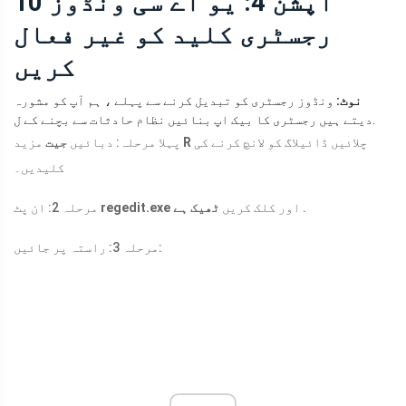
آپشن 4: یو اے سی ونڈوز 10
رجسٹری کلید کو غیر فعال
کریں
نوٹ:
ونڈوز رجسٹری کو تبدیل کرنے سے پہلے ، ہم آپ کو مشورہ
دیتے ہیں رجسٹری کا بیک اپ بنائیں نظام حادثات سے بچنے کے ل.
چلائیں ڈائیلاگ کو لانچ کرنے کی
R
مزید
پہلا مرحلہ: دبائیں
جیت
کلیدیں۔
.
اور کلک کریں
ٹھیک ہے
regedit.exe
مرحلہ 2: ان پٹ
مرحلہ 3: راستہ پر جائیں: