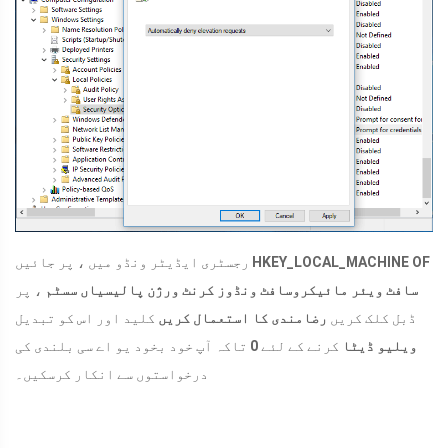
HKEY_LOCAL_MACHINE OF
رجسٹری ایڈیٹر ونڈو میں ، پر جائیں
سافٹ ویئر مائیکروسافٹ ونڈوز کرنٹ ورژن پالیسیاں سسٹم
، پر
ڈبل کلک کریں
رضامندی کا استعمال کریں
کلید اور اس کو تبدیل
ویلیو ڈیٹا
کرنے کے لئے
0
تاکہ آپ خود بخود یو اے سی بلندی کی
درخواستوں سے انکار کرسکیں۔