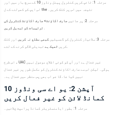
مرحلہ 1: ٹائپ کریں کنٹرول پینل ونڈوز 10 کے سرچ بار میں اور
اس ایپ کو کھولنے کے ل the نتیجہ میں اس پر کلک کریں۔
مرحلہ 2: پر جائیں
صارف اکاؤنٹ> صارف اکاؤنٹ کنٹرول کی
.
ترتیبات کو تبدیل کریں
مرحلہ 3: سلائیڈر کنٹرول کو گھسیٹیں
کبھی مطلع نہ کریں
اور کلک
تبدیلی لاگو کرنے کے لئے.
کریں
ٹھیک ہے
اس طرح ، UAC غیر فعال ہے اور آپ کو کوئی اطلاع موصول نہیں
ہوگی۔ لیکن اس سے صارف اکاؤنٹ کنٹرول کو مکمل طور پر غیر فعال
نہیں کیا جا. گا جو اب بھی پس منظر میں فعال ہے۔
آپشن 2: یو اے سی ونڈوز 10
کمانڈ لائن کو غیر فعال کریں
مرحلہ 1: بطور ایڈمنسٹریٹر کمانڈ پرامپٹ چلائیں۔