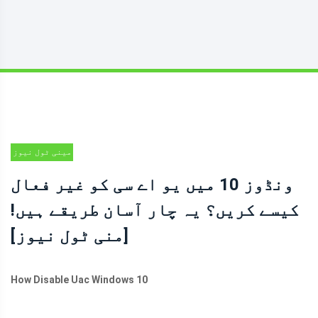
مینی ٹول نیوز
سنٹر
ونڈوز 10 میں یو اے سی کو غیر فعال
کیسے کریں؟ یہ چار آسان طریقے ہیں!
[منی ٹول نیوز]
How Disable Uac Windows 10