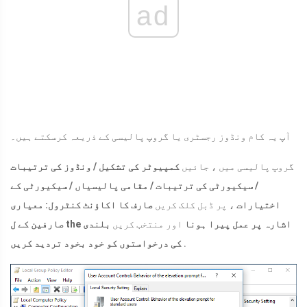
ad
آپ یہ کام ونڈوز رجسٹری یا گروپ پالیسی کے ذریعہ کرسکتے ہیں۔
گروپ پالیسی میں ، جائیں
کمپیوٹر کی تشکیل / ونڈوز کی ترتیبات
/ سیکیورٹی کی ترتیبات / مقامی پالیسیاں / سیکیورٹی کے
اختیارات
، پر ڈبل کلک کریں
صارف کا اکاؤنٹ کنٹرول: معیاری
صارفین کے ل the اشارہ پر عمل پیرا ہونا
اور منتخب کریں
بلندی
.
کی درخواستوں کو خود بخود تردید کریں