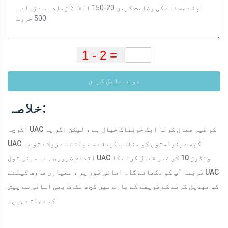
جواب حاصل کریں
خلاصہ:
اگرچہ UAC کو غیر فعال کرنا ایک خوفناک خیال ہے ، لیکن اگر یہ
UAC کچھ درخواستوں کو مناسب طریقے سے چلنے سے روکے تو یہ
اقدام ضروری ہے۔ مینی ٹول UAC ونڈوز 10 کو غیر فعال کرنے کا
طریقہ آپ کو دکھائے گا۔ اضافی طور پر ، معیاری صارف کیلئے UAC
کو تبدیل کرنے کے طریقے کے بارے میں کچھ نکات بھی آسانی سے پیش
کیے جاتے ہیں۔