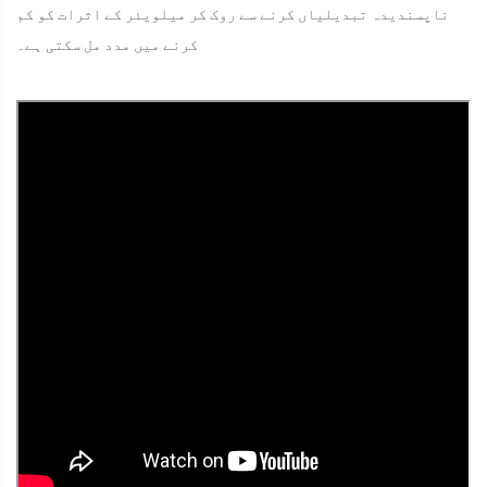
ناپسندیدہ تبدیلیاں کرنے سے روک کر میلویئر کے اثرات کو کم
کرنے میں مدد مل سکتی ہے۔