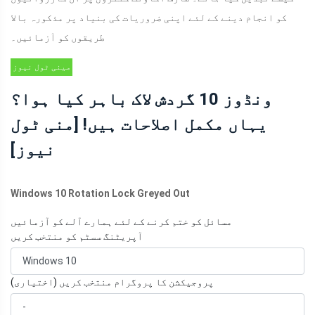
کو انجام دینے کے لئے اپنی ضروریات کی بنیاد پر مذکورہ بالا
طریقوں کو آزمائیں۔
مینی ٹول نیوز
سنٹر
ونڈوز 10 گردش لاک باہر کیا ہوا؟
یہاں مکمل اصلاحات ہیں! [منی ٹول
نیوز]
Windows 10 Rotation Lock Greyed Out
مسائل کو ختم کرنے کے لئے ہمارے آلے کو آزمائیں
آپریٹنگ سسٹم کو منتخب کریں
پروجیکشن کا پروگرام منتخب کریں (اختیاری)