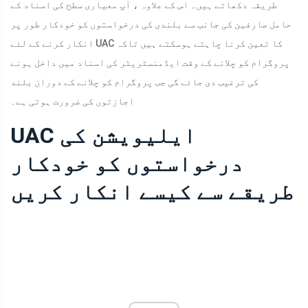
طریقہ دکھاتے ہیں۔ اس کے علاوہ ، آپ معیاری سطح کی اسناد کے
حامل صارفین کی جانب سے بلندی کی درخواستوں کو خودکار طور پر
انکار کرنے کے لئے UAC کا تعین کرنا چاہتے ہوسکتے ہیں تاکہ
پروگرام کو چلانے کے وقت ایڈمنسٹریٹر کی اسناد میں داخل ہونے
کی ترغیب دی جائے گی جب پروگرام کو چلانے کے دوران بلند
اجازتوں کی ضرورت ہوتی ہے۔
UAC ایلیویشن کی
درخواستوں کو خودکار
طریقے سے کیسے انکار کریں