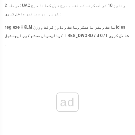
مرحلہ 2: UAC ونڈوز 10 کو آف کرنے کے لئے ، درج ذیل کمانڈ درج
:
کریں اور دبائیں
داخل کریں
HKLM سافٹ ویئر مائیکروسافٹ ونڈوز کرنٹ ورزن icies
reg.exe
پالیسیاں سسٹم / وی ایبلئبل / T REG_DWORD / d 0 / f شامل کریں
.
ad