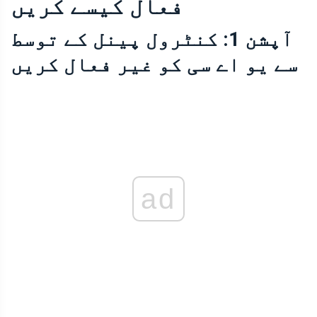
فعال کیسے کریں
آپشن 1: کنٹرول پینل کے توسط
سے یو اے سی کو غیر فعال کریں
ad