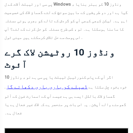
پی سی اور ٹیبلٹ آلات کے ل Windows ، ونڈوز 10 کو بہتر بنایا
گیا ہے اور دو طریقوں کے مابین سوئچ کے لئے گھماؤ لاک کی خصوصیت
اہم ہے۔ لیکن کبھی کبھی آپ کو گردش کے تالے کو بھری ہوئی مسئلہ
کا سامنا ہوسکتا ہے۔ تو ، کس طرح مسئلہ کو حل کرنے کے لئے؟ آپ
اس پوسٹ سے حل تلاش کرسکتے ہیں مینی ٹول .
ونڈوز 10 روٹیشن لاک گرے
آئوٹ
اگر آپ کے پاس کنورٹیبل ٹیبلٹ یا پی سی ہے تو ، ونڈوز 10
ڈسپلے کو باری باری دکھائے گا
خودبخود چل سکتا ہے
.
گھماؤ لاک بالکل ایسے ہی ہے جیسے آپ کے اسمارٹ فون کے آٹو
گھومنے والے آپشن۔ یہ اس بات پر منحصر ہے کہ لاک غیر فعال ہے یا
فعال ہے۔