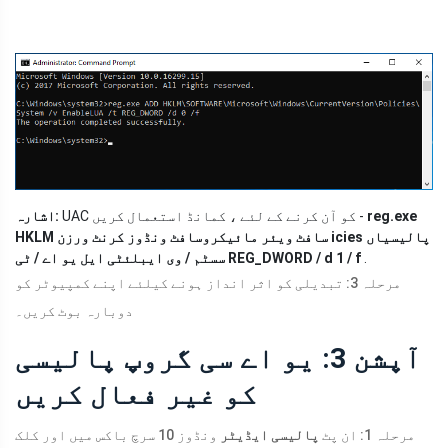
reg.exe
UAC کو آن کرنے کے لئے ، کمانڈ استعمال کریں -
اشارہ:
HKLM سافٹ ویئر مائیکروسافٹ ونڈوز کرنٹ ورزن icies پالیسیاں
.
سسٹم / وی ایبلئٹی ایل یو اے / ٹی REG_DWORD / d 1 / f
مرحلہ 3: تبدیلی کو اثر انداز ہونے کیلئے اپنے کمپیوٹر کو
دوبارہ بوٹ کریں۔
آپشن 3: یو اے سی گروپ پالیسی
کو غیر فعال کریں
مرحلہ 1: ان پٹ
پالیسی ایڈیٹر
ونڈوز 10 سرچ باکس میں اور کلک