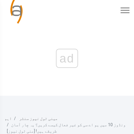
ad
مینی ٹول نیوز سنٹر
اہم
ونڈوز 10 میں یو اے سی کو غیر فعال کیسے کریں؟ یہ چار آسان
طریقے ہیں! [منی ٹول نیوز]