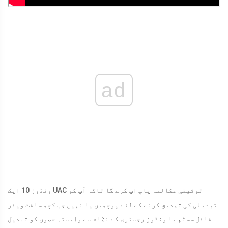
ad
ونڈوز 10 ایک UAC توثیقی مکالمہ پاپ اپ کرے گا تاکہ آپ کو
تبدیلی کی تصدیق کرنے کے لئے پوچھیں یا نہیں جب کچھ سافٹ ویئر
فائل سسٹم یا ونڈوز رجسٹری کے نظام سے وابستہ حصوں کو تبدیل