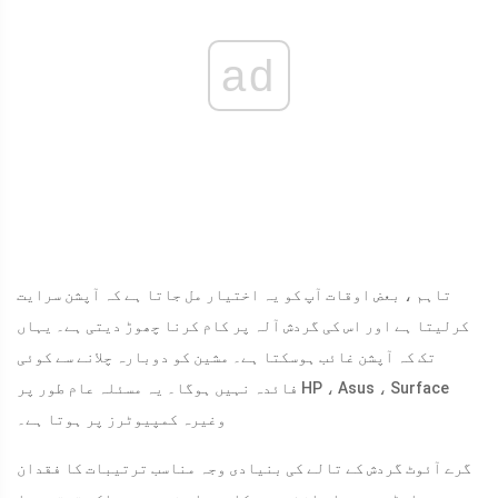
ad
تاہم ، بعض اوقات آپ کو یہ اختیار مل جاتا ہے کہ آپشن سرایت
کرلیتا ہے اور اس کی گردش آلہ پر کام کرنا چھوڑ دیتی ہے۔ یہاں
تک کہ آپشن غائب ہوسکتا ہے۔ مشین کو دوبارہ چلانے سے کوئی
فائدہ نہیں ہوگا۔ یہ مسئلہ عام طور پر HP ، Asus ، Surface
وغیرہ کمپیوٹرز پر ہوتا ہے۔
گرے آئوٹ گردش کے تالے کی بنیادی وجہ مناسب ترتیبات کا فقدان