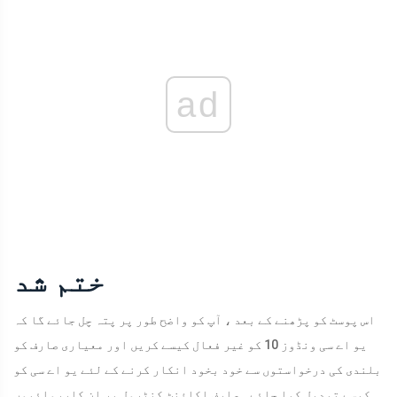
ad
ختم شد
اس پوسٹ کو پڑھنے کے بعد ، آپ کو واضح طور پر پتہ چل جائے گا کہ
یو اے سی ونڈوز 10 کو غیر فعال کیسے کریں اور معیاری صارف کو
بلندی کی درخواستوں سے خود بخود انکار کرنے کے لئے یو اے سی کو
کیسے تبدیل کیا جائے۔ صارف اکاؤنٹ کنٹرول پر ان کارروائیوں