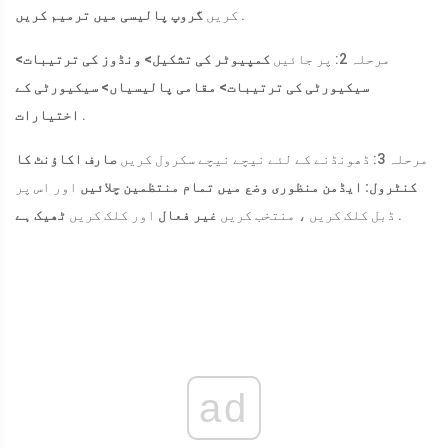
.
کریں
گروپ پالیسی میں ترمیم کریں
مرحلہ 2: پر جائیں
کمپیوٹر کی تشکیل> ونڈوز کی ترتیبات>
سیکیورٹی کی ترتیبات> مقامی پالیسیاں> سیکیورٹی کے
.
اختیارات
مرحلہ 3: ڈھونڈنے کے لئے نیچے نیچے سکرول کریں
صارف اکاؤنٹ کا
کنٹرول: ایڈمن منظوری وضع میں تمام منتظمین چلائیں
اور اس پر
.
ڈبل کلک کریں ، منتخب کریں
غیر فعال
اور کلک کریں
ٹھیک ہے
ad