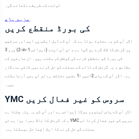
لوٹنے کے طریقے دکھائے گی۔
مزید پڑھ
کی بورڈ منقطع کریں
اگر آپ کو یہ معلوم ہوتا ہے کہ آپ کے ڈیل ایکس پی ایس اور سرفیس
پرو 3 (2-in-1 ڈیوائس) پر گردش کا لاک گرے ہو گیا ہے ، تو آپ اپنے
کی بورڈ کو منقطع کرنے کی کوشش کر سکتے ہیں۔ ان صارفین کے
مطابق ، یہ گردش کے تالے کے مسئلے کو حل کرنے میں کافی مددگار
ہے۔ اگر آپ کے پاس 2-میں -1 مشین مختلف ہے تو آپ بھی آزما سکتے
ہیں۔
YMC سروس کو غیر فعال کریں
اگر آپ کے پاس لینووو یوگا ڈیوائس ہے اور آپ کو یہ پتہ چلتا ہے
کہ گردش کا تالا بھرا ہوا ہے تو ، YMC سروس کو غیر فعال کرنا اس
مسئلے کو حل کرنے کا ایک اچھا حل ہوسکتا ہے۔