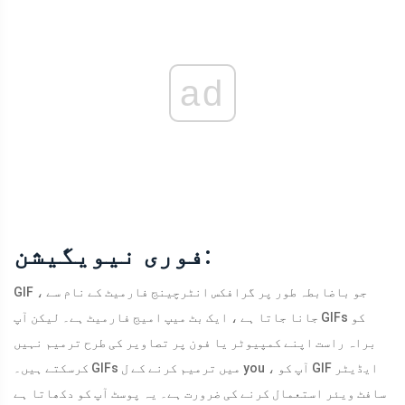
ad
فوری نیویگیشن:
GIF ، جو باضابطہ طور پر گرافکس انٹرچینج فارمیٹ کے نام سے
جانا جاتا ہے ، ایک بٹ میپ امیج فارمیٹ ہے۔ لیکن آپ GIFs کو
براہ راست اپنے کمپیوٹر یا فون پر تصاویر کی طرح ترمیم نہیں
کرسکتے ہیں۔ GIFs میں ترمیم کرنے کے ل you ، آپ کو GIF ایڈیٹر
سافٹ ویئر استعمال کرنے کی ضرورت ہے۔ یہ پوسٹ آپ کو دکھاتا ہے