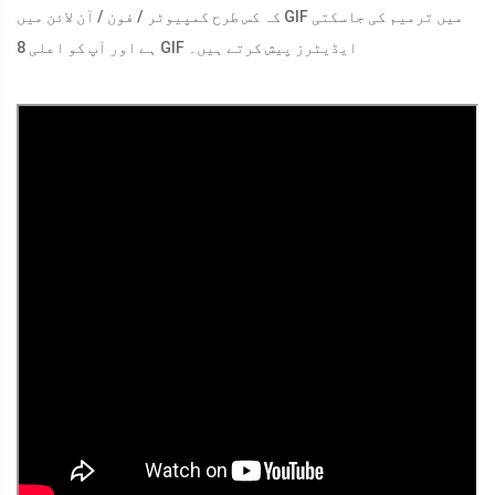
کہ کس طرح کمپیوٹر / فون / آن لائن میں GIF میں ترمیم کی جاسکتی
ہے اور آپ کو اعلی 8 GIF ایڈیٹرز پیش کرتے ہیں۔