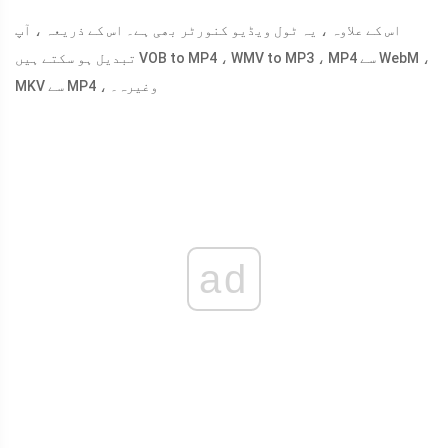
اس کے علاوہ ، یہ ٹول ویڈیو کنورٹر بھی ہے۔ اس کے ذریعہ ، آپ
تبدیل ہو سکتے ہیں VOB to MP4 ، WMV to MP3 ، MP4 سے WebM ،
MKV سے MP4 ، وغیرہ۔
ad