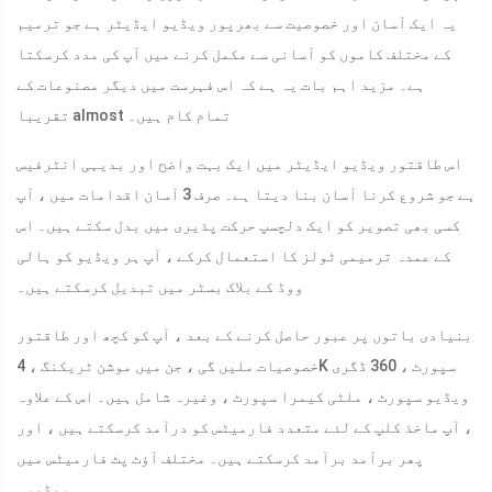
یہ ایک آسان اور خصوصیت سے بھرپور ویڈیو ایڈیٹر ہے جو ترمیم
کے مختلف کاموں کو آسانی سے مکمل کرنے میں آپ کی مدد کرسکتا
ہے۔ مزید اہم بات یہ ہے کہ اس فہرست میں دیگر مصنوعات کے
تقریبا almost تمام کام ہیں۔
اس طاقتور ویڈیو ایڈیٹر میں ایک بہت واضح اور بدیہی انٹرفیس
ہے جو شروع کرنا آسان بنا دیتا ہے۔ صرف 3 آسان اقدامات میں ، آپ
کسی بھی تصویر کو ایک دلچسپ حرکت پذیری میں بدل سکتے ہیں۔ اس
کے عمدہ ترمیمی ٹولز کا استعمال کرکے ، آپ ہر ویڈیو کو ہالی
ووڈ کے بلاک بسٹر میں تبدیل کرسکتے ہیں۔
بنیادی باتوں پر عبور حاصل کرنے کے بعد ، آپ کو کچھ اور طاقتور
خصوصیات ملیں گی ، جن میں موشن ٹریکنگ ، 4K سپورٹ ، 360 ڈگری
ویڈیو سپورٹ ، ملٹی کیمرا سپورٹ ، وغیرہ شامل ہیں۔ اس کے علاوہ
، آپ ماخذ کلپ کے لئے متعدد فارمیٹس کو درآمد کرسکتے ہیں ، اور
پھر برآمد برآمد کرسکتے ہیں۔ مختلف آؤٹ پٹ فارمیٹس میں
ویڈیو۔