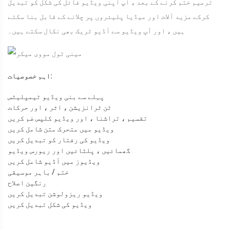
ترمیم ختم کرنے کے بعد ، آپ اپنی ویڈیو فائل کی شکل کو تبدیل
کرکے مزید آلات اور میڈیا پلیئروں پر چلانے کے قابل بنا سکتے
ہیں ، اور آپ ویڈیو سے آڈیو ٹریک بھی نکال سکتے ہیں۔
اہم خصوصیات:
پہلے سے بنی ویڈیو ٹیمپلیٹس
ٹن ٹرانزیشن ، اثر ، اور حرکات
تقسیم ، تراشنا ، اور ویڈیو کلپس ضم کریں
ویڈیو میں متحرک متن شامل کریں
ویڈیو کی رفتار کو تبدیل کریں
گھمائیں ، پلٹائیں اور ریورس ویڈیو
ویڈیوز میں آڈیو شامل کریں
ختم / باہر موسیقی
رنگین اصلاح
ویڈیو ریزولوشن تبدیل کریں
ویڈیو کی شکل تبدیل کریں