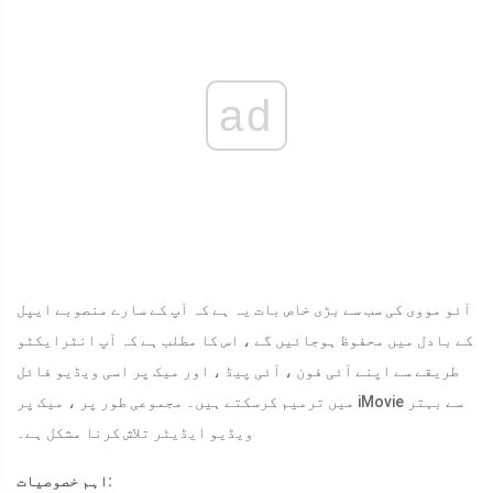
ad
آئو مووی کی سب سے بڑی خاص بات یہ ہے کہ آپ کے سارے منصوبے ایپل
کے بادل میں محفوظ ہوجائیں گے ، اس کا مطلب ہے کہ آپ انٹرایکٹو
طریقے سے اپنے آئی فون ، آئی پیڈ ، اور میک پر اسی ویڈیو فائل
میں ترمیم کرسکتے ہیں۔ مجموعی طور پر ، میک پر iMovie سے بہتر
ویڈیو ایڈیٹر تلاش کرنا مشکل ہے۔
اہم خصوصیات: