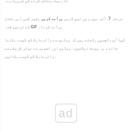
فارمیٹ منتخب کرنے کی ضرورت ہے۔
مرحلہ 7. آخر میں ، پر ٹیپ کریں
برآمد کریں
بغیر کسی آبی نشان
کے ترمیم شدہ GIF برآمد کرنا۔
کیا آپ دلچسپی رکھتے ہیں کہ ویڈیو سے واٹرمارک کو کیسے ہٹایا
جائے ، یہ پوسٹ دیکھیں۔ ویڈیو اور تصویر سے موثر طریقے سے
واٹرمارک کو کیسے ہٹائیں .
ad