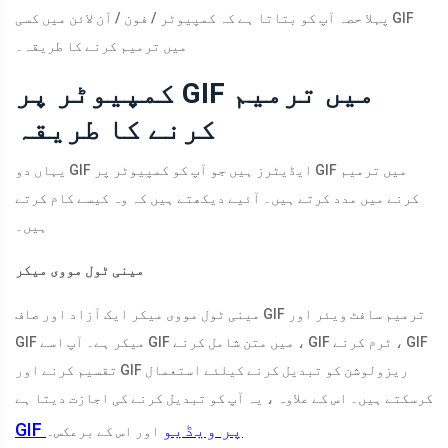
پہلا حصہ آپ کو بتاتا ہے کہ کمپیوٹر / فون / آن لائن میں کسی GIF
میں ترمیم کرنے کا طریقہ۔
کمپیوٹر پر GIF میں ترمیم
کرنے کا طریقہ
یہاں دو GIF ایڈیٹرز ہیں جو آپ کو کمپیوٹر پر GIF میں ترمیم
کرنے میں مدد کرتے ہیں۔ آئیے دیکھتے ہیں کہ وہ کیسے کام کرتے
ہیں۔
مینی ٹول مووی میکر
مینی ٹول مووی میکر ایک آزاد اور صاف GIF ترمیم سافٹ ویئر اور
GIF میکر ہے۔ آپ اسے GIF میں متن شامل کرنے ، GIF ٹرم کرنے ، GIF
تقسیم کرنے اور GIF ریزولوشن کو تبدیل کرنے کیلئے استعمال
کرسکتے ہیں۔ اس کے علاوہ ، یہ آپ کو تبدیل کرنے کی اجازت دیتا ہے
GIF پر ویڈیو
اور اس کے برعکس۔