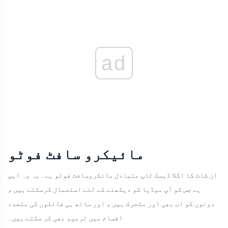
ad
مائیکرو سافٹ فوٹو
ان شاٹ کا اگلا ڈیسک ٹاپ متبادل مائکروسافٹ فوٹو ہے۔ یہ وہ ایپ
ہے جس کو آپ میڈیا کو دیکھنے کے لئے استعمال کرسکتے ہیں ،
دونوں کو اب بھی اور متحرک ہیں ، اور ساتھ ہی فائلوں کی متعدد
اقسام میں ترمیم بھی کر سکتے ہیں۔