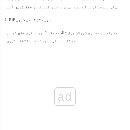
اس کو منتخب کرنے کے لئے اس پر دائیں کلک کریں
حذف کریں
آپشن
2. GIF میں متن شامل کریں
مرحلہ 1. پر جائیں
متن
ٹیب یہ GIF ایڈیٹر بہت ساری کیپشن پیش
کرتا ہے ، اپنی پسند کا انتخاب کریں۔
ad