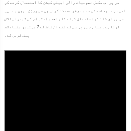
سی پر اس مکمل خصوصیات والی ایپلی کیشن کا استعمال کرنے کی
امید ہے۔ بدقسمتی سے ، درخواست کا کوئی پی سی ورژن نہیں ہے۔ پی
سی پر ان شاٹ کو استعمال کرنے کا واحد راستہ اس کی تبدیلی تلاش
کرنا ہے۔ یہاں ، ہم پی سی کے لئے ان شاٹ کے 7 بہترین متبادلات
پیش کریں گے۔