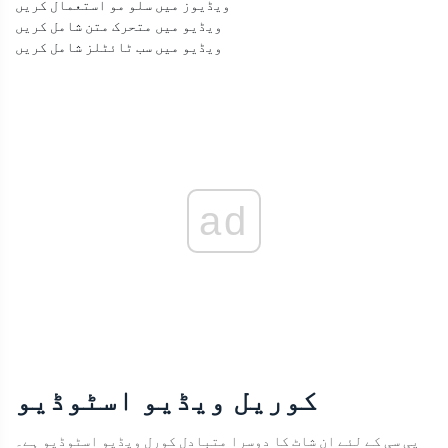
ویڈیوز میں سلو مو استعمال کریں
ویڈیو میں متحرک متن شامل کریں
ویڈیو میں سب ٹائٹلز شامل کریں
ad
کوریل ویڈیو اسٹوڈیو
پی سی کے لئے ان شاٹ کا دوسرا متبادل کورل ویڈیو اسٹوڈیو ہے۔