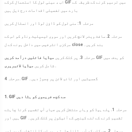
اب ، مینی ٹول کا استعمال کرکے GIF میں ترمیم کرنے کے طریقہ کے
بارے میں تفصیلی اقدامات درج ذیل ہیں
مرحلہ 1: منی ٹول کو ڈاؤن لوڈ اور انسٹال کریں
مرحلہ 2. سافٹ ویئر لانچ کریں اور مووی ٹیمپلیٹ ونڈو کو اس کے
مرکزی انٹرفیس میں داخل ہونے کے ل close بند کریں۔
GIF کو ہدف میں
مرحلہ 3. پر کلک کریں
میڈیا فائلیں درآمد کریں
.
شامل کریں
میڈیا لائبریری
مرحلہ 4. GIF گھسیٹیں اور ٹائم لائن پر چھوڑ دیں۔
1. GIF سے کچھ فریموں کو ہٹا دیں
مرحلہ 1. پلے ہیڈ کو وہاں منتقل کریں جہاں آپ تقسیم کرنا چاہتے
ہیں اور GIF تقسیم کرنے کے لئے کینچی کے آئیکون پر کلک کریں۔
مرحلہ 2. جس کلپ کو آپ ہٹانا چاہتے ہیں اس کا انتخاب کریں اور