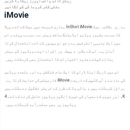
ریئل ٹائم وائس اوورز ریکارڈ کریں
ملٹی کلر کروما کی کو لگائیں
iMovie
ہماری فہرست میں میک کے لئے پہلا InShot iMovie ہے۔ یہ بلاشبہ میک
کا سب سے مشہور ویڈیو ایڈیٹنگ سافٹ ویئر ہے۔ سب سے پہلے ، اس
میں ایک بدیہی انٹرفیس ہے ، جو نوبیسوں کے لئے استعمال کرنا
آسان ہے۔ اس کے علاوہ ، پیشہ ور افراد اپنے ویڈیوز کو بہتر
بنانے کیلئے جدید اختیارات کا استعمال بھی کرسکتے ہیں۔
اس میں ڈریگ اینڈ ڈراپ کا ایک عام فنکشن ہے اور متعدد ویڈیو
فارمیٹس کی حمایت کرتا ہے۔ iMovie کی مدد سے ، آپ کلپس کے ذریعے
براؤز کرسکتے ہیں ، ہالی وڈ کے طرز کے ٹریلر تشکیل دے سکتے ہیں
، اور مووی کے معیار کی حیرت انگیز ویڈیوز حاصل کرنے کے لئے 4K
ویڈیوز پر بھی عملدرآمد کرسکتے ہیں۔