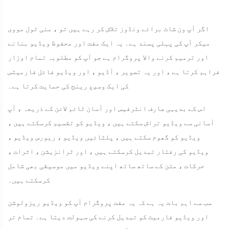
اگر آپ ون شاٹ برائے ونڈوز تلاش کر رہے ہیں تو ، منی ٹول مووی
میکر آپ کی پہلی پسند ہے۔ یہ ایک مفت اور محفوظ ویڈیو بنانے
اور ترمیم کرنے والا پروگرام ہے جو آپ کو مطلوبہ تمام اوزار
فراہم کرتا ہے ، اور یہ تصویر ، آڈیو ، اور ویڈیو فائل فارمیٹس
کی ایک وسیع رینج کی حمایت کرتا ہے۔
اس کے بدیہی صارف انٹرفیس اور آسان ٹائم لائن کے ذریعہ ، آپ
آسانی سے ویڈیو تراش سکتے ہیں ، ویڈیو کو تقسیم کرسکتے ہیں ،
ویڈیو کو گھوم سکتے ہیں ، پلٹائیں ویڈیو ، ریورس ویڈیو ،
ویڈیو کی رفتار تبدیل کرسکتے ہیں ، اور ٹرانزیشن ، اثرات ،
حرکات ، متن کے ساتھ ساتھ اپنے ویڈیو میں موسیقی بھی شامل
کرسکتے ہیں۔
سب سے اہم بات یہ ہے کہ یہ مفت پروگرام آپ کو ویڈیو ریزولوشن
اور ویڈیو فارمیٹ کو تبدیل کرنے کی سہولت دیتا ہے۔ تمام تر