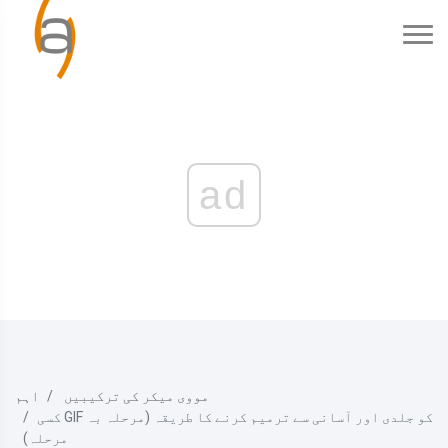
ad
مووی میکر کی ترکیبیں
اہم
کسی GIF کو جلدی اور آسانی سے ترمیم کرنے کا طریقہ (مرحلہ بہ
مرحلہ)