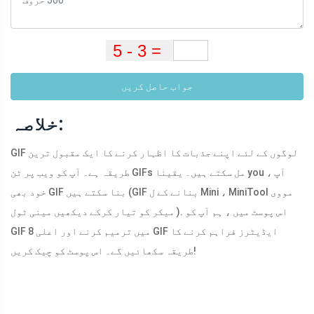
جواب حاصل کریں
خلاصہ:
GIF لوگوں کے لئے اپنے جذبات کا اظہار کرنے کا ایک مقبول ترین
طریقہ ہے۔ آپ کو ویب پر ٹن GIFs مل سکتے ہیں۔ یقینا you ، آپ
خود بھی GIF بنا سکتے ہیں (GIF بنانے کے ل Mini ، MiniTool مووی
میکر کو تیار کرکے دیکھیں مینی ٹول ). اس پوسٹ میں ، ہم آپ کو
GIF میں ترمیم کرنے اور اعلی 8 GIF ایڈیٹرز فراہم کرنے کا
طریقہ سکھائیں گے۔ اس پوسٹ کو چیک کریں!