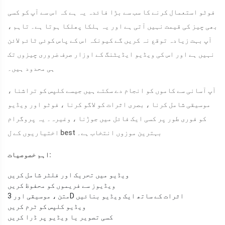
فوٹو استعمال کرنے کا سب سے بڑا فائدہ یہ ہے کہ اس سے آپ کو کسی
بھی چیز کی قیمت نہیں آتی ہے اور یہ ہلکا پھلکا ہوتا ہے۔ تاہم ،
آپ بہت زیادہ توقع نہ کریں گے کیونکہ اس کے پاس کوئی ٹائم لائن
نہیں ہے اور اس کی ویڈیو ایڈیٹنگ کے اوزار صرف ضروری چیزوں تک
ہی محدود ہیں۔
آپ آسانی سے کاموں کو انجام دے سکتے ہیں جیسے کلپس کو تراشنا ،
موسیقی شامل کرنا ، بصری اثرات کو لاگو کرنا ، فوٹو اور ویڈیو
کو فوری طور پر کسی ایک فائل میں جوڑنا ، وغیرہ۔ یہ پروگرام
اختیاریوں کے ل best بہترین موزوں انتخاب ہے۔
اہم خصوصیات:
ویڈیو میں تحریک اور فلٹر شامل کریں
ویڈیوز سے فریموں کو محفوظ کریں
متن ، موسیقی اور 3D اثرات کے ساتھ ایک ویڈیو بنائیں
ویڈیو کلپس کو ٹرم کریں
کسی تصویر یا ویڈیو پر ڈرا کریں