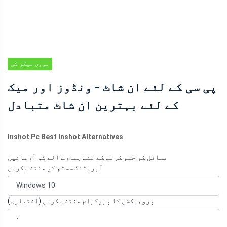
مووی میکر کی
ترکیبیں
پی سی کے لئے ان شاٹ - ونڈوز اور میک
کے لئے بہترین ان شاٹ متبادل
Inshot Pc Best Inshot Alternatives
مسائل کو ختم کرنے کے لئے ہمارے آلے کو آزمائیں
آپریٹنگ سسٹم کو منتخب کریں
پروجیکشن کا پروگرام منتخب کریں (اختیاری)