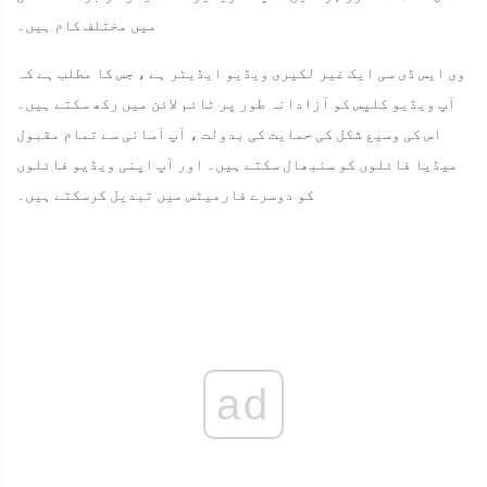
میں مختلف کام ہیں۔
وی ایس ڈی سی ایک غیر لکیری ویڈیو ایڈیٹر ہے ، جس کا مطلب ہے کہ
آپ ویڈیو کلپس کو آزادانہ طور پر ٹائم لائن میں رکھ سکتے ہیں۔
اس کی وسیع شکل کی حمایت کی بدولت ، آپ آسانی سے تمام مقبول
میڈیا فائلوں کو سنبھال سکتے ہیں۔ اور آپ اپنی ویڈیو فائلوں
کو دوسرے فارمیٹس میں تبدیل کرسکتے ہیں۔
ad