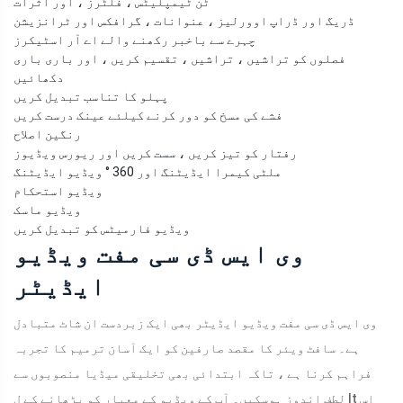
ٹن ٹیمپلیٹس ، فلٹرز ، اور اثرات
ڈریگ اور ڈراپ اوورلیز ، عنوانات ، گرافکس اور ٹرانزیشن
چہرے سے باخبر رکھنے والے اے آر اسٹیکرز
فصلوں کو تراشیں ، تراشیں ، تقسیم کریں ، اور باری باری
دکھائیں
پہلو کا تناسب تبدیل کریں
فشے کی مسخ کو دور کرنے کیلئے عینک درست کریں
رنگین اصلاح
رفتار کو تیز کریں ، سست کریں اور ریورس ویڈیوز
ملٹی کیمرا ایڈیٹنگ اور 360 ° ویڈیو ایڈیٹنگ
ویڈیو استحکام
ویڈیو ماسک
ویڈیو فارمیٹس کو تبدیل کریں
وی ایس ڈی سی مفت ویڈیو
ایڈیٹر
وی ایس ڈی سی مفت ویڈیو ایڈیٹر بھی ایک زبردست ان شاٹ متبادل
ہے۔ سافٹ ویئر کا مقصد صارفین کو ایک آسان ترمیم کا تجربہ
فراہم کرنا ہے ، تاکہ ابتدائی بھی تخلیقی میڈیا منصوبوں سے
لطف اندوز ہوسکیں۔ آپ کے ویڈیو کے معیار کو بڑھانے کے ل It اس