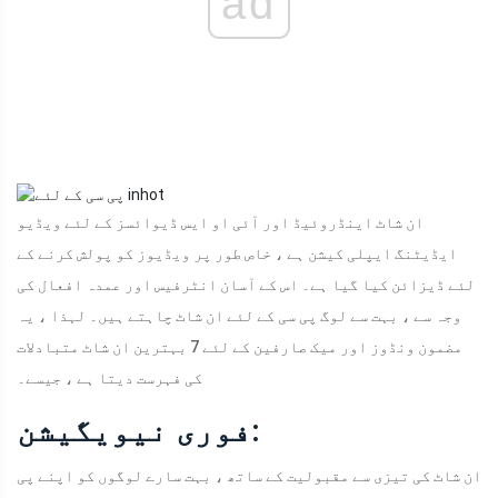
ad
ان شاٹ اینڈروئیڈ اور آئی او ایس ڈیوائسز کے لئے ویڈیو
ایڈیٹنگ ایپلی کیشن ہے ، خاص طور پر ویڈیوز کو پولش کرنے کے
لئے ڈیزائن کیا گیا ہے۔ اس کے آسان انٹرفیس اور عمدہ افعال کی
وجہ سے ، بہت سے لوگ پی سی کے لئے ان شاٹ چاہتے ہیں۔ لہذا ، یہ
مضمون ونڈوز اور میک صارفین کے لئے 7 بہترین ان شاٹ متبادلات
کی فہرست دیتا ہے ، جیسے۔
فوری نیویگیشن:
ان شاٹ کی تیزی سے مقبولیت کے ساتھ ، بہت سارے لوگوں کو اپنے پی