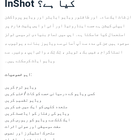
InShot کیا ہے؟
ان شاٹ ایک سادہ اور طاقتور ویڈیو ایڈیٹر اور ویڈیو پروڈکشن
ایپلی کیشن ہے جسے اینڈروئیڈ اور آئی او ایس پلیٹ فارم پر
استعمال کیا جاسکتا ہے۔ ایپ میں تمام بنیادی ترمیمی ٹولز
موجود ہیں جن کی مدد سے آپ آسانی سے ویڈیوز بنانے ، یوٹیوب ،
انسٹاگرام ، فیس بک ، ٹویٹر ، ٹِک ٹِک ، واٹس ایپ ، وغیرہ سے
ویڈیو ایڈٹ کرسکتے ہیں۔
اہم خصوصیات:
ویڈیو ٹرم کریں
کسی ویڈیو کے درمیانی حصے کو کاٹ / ختم کریں
ویڈیو تقسیم کریں
متعدد کلپس کو ایک میں ضم کریں
ویڈیو کی رفتار کو ایڈجسٹ کریں
ایک کلک سے ویڈیو کو ریورس کریں
مفت موسیقی اور صوتی اثرات
متحرک اسٹیکرز اور نصوص
ویڈیو ٹرانزیشن اور اثرات