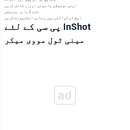
اپنی موسیقی یا صوتی اوورز شامل کریں
ختم / باہر موسیقی
ایچ ڈی کوالٹی میں ویڈیو ایکسپورٹ کریں
پی سی کے لئے InShot
مینی ٹول مووی میکر
ad