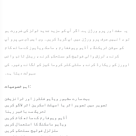
یہ مفت اور پرو ورژن ہے. اگر آپ کو مزید جدید ٹولز کی ضرورت ہو
تو ، انہیں صرف پرو ورژن میں اپ گریڈ کریں۔ وی ایس ڈی سی پرو آپ
کو موشن ٹریکنگ ، آڈیو ویوففارم ، ماسک ویڈیوز کے ساتھ کام
کرنے ، لرزش والی فوٹیج کو مستحکم کرنے ، ریئل ٹائم وائس
اوورز کو ریکارڈ کرنے ، ملٹی کلر کروما کیز کو لگانے وغیرہ کی
سہولت دیتا ہے۔
اہم خصوصیات:
بہت سارے مشہور ویڈیو فلٹرز اور ٹرانزیشن
تصویر میں تصویر اثر یا اسپلٹ اسکرین اثر لاگو کریں
تحریک سے باخبر رہنا
آڈیو ویوفارم کے ساتھ کام کریں
ویڈیو ماسکنگ کا استعمال کریں
متزلزل فوٹیج مستحکم کریں