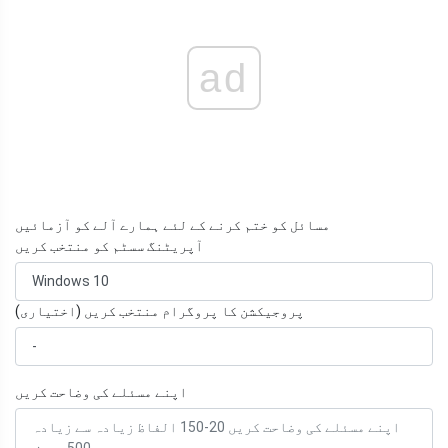
ad
مسائل کو ختم کرنے کے لئے ہمارے آلے کو آزمائیں
آپریٹنگ سسٹم کو منتخب کریں
پروجیکشن کا پروگرام منتخب کریں (اختیاری)
اپنے مسئلے کی وضاحت کریں