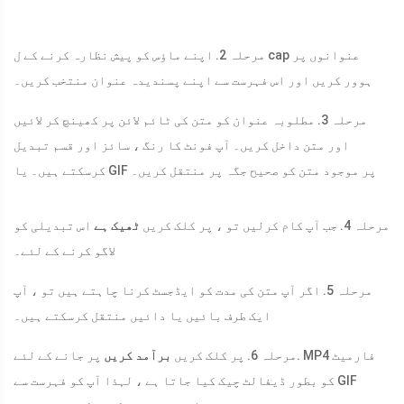
مرحلہ 2. اپنے ماؤس کو پیش نظارہ کرنے کے ل cap عنوانوں پر
ہوور کریں اور اس فہرست سے اپنے پسندیدہ عنوان منتخب کریں۔
مرحلہ 3. مطلوبہ عنوان کو متن کی ٹائم لائن پر کھینچ کر لائیں
اور متن داخل کریں۔ آپ فونٹ کا رنگ ، سائز اور قسم تبدیل
کرسکتے ہیں۔ یا GIF پر موجود متن کو صحیح جگہ پر منتقل کریں۔
مرحلہ 4. جب آپ کام کرلیں تو ، پر کلک کریں
ٹھیک ہے
اس تبدیلی کو
لاگو کرنے کے لئے۔
مرحلہ 5. اگر آپ متن کی مدت کو ایڈجسٹ کرنا چاہتے ہیں تو ، آپ
ایک طرف بائیں یا دائیں منتقل کرسکتے ہیں۔
مرحلہ 6. پر کلک کریں
برآمد کریں
پر جانے کے لئے. MP4 فارمیٹ
کو بطور ڈیفالٹ چیک کیا جاتا ہے ، لہذا آپ کو فہرست سے GIF