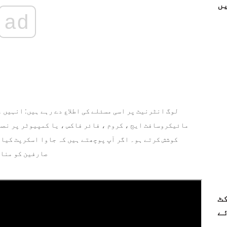
ں
ad
لوگ انٹرنیٹ پر اسی مسئلے کی اطلاع دے رہے ہیں: انہیں 
مائیکروسافٹ ایج ، کروم ، فائر فاکس ، یا کمپیوٹر پر نصب
کوشش کرتے ہو۔ اگر آپ پوچھتے ہیں کہ جاوا اسکرپٹ کیا ہ
صارفین کو مناس
ٹ