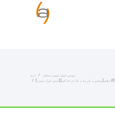
مینی ٹول نیوز سنٹر
اہم