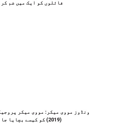
فائلوں کو ایک میں ضم کری
ونڈوز مووی میکر: مووی میکر پروجیک
(2019) کو کیسے بچایا جائے