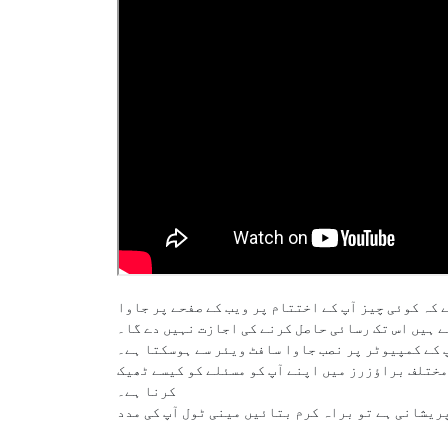
 کو کالعدم قرار دینے کی بنیادی وجہ (0) یہ ہے کہ کوئی چیز آپ کے اختتام پر ویب کے صفحے پر جاوا
ے ہیں اس تک رسائی حاصل کرنے کی اجازت نہیں دے گا۔
 کے کمپیوٹر پر نصب جاوا سافٹ ویئر سے ہوسکتا ہے۔
 مختلف براؤزرز میں اپنے آپ کو مسئلے کو کیسے ٹھیک
کرنا ہے۔
پریشانی ہے تو براہ کرم بتائیں مینی ٹول آپ کی مدد