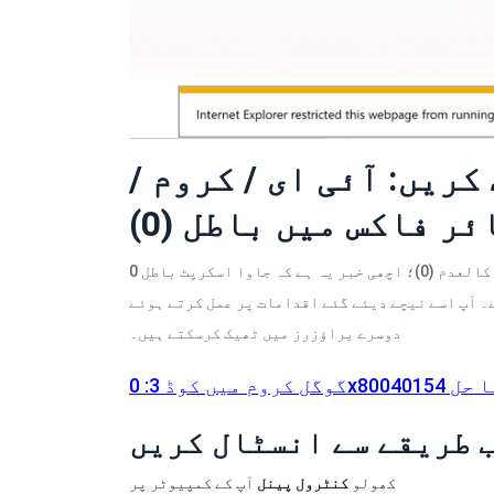
ریں: آئی ای / کروم /
ئر فاکس میں باطل (0)
براہ کرم جب آپ جاوا اسکرپٹ کو دیکھیں گے تو پریشان نہ ہوں: کالعدم (0)؛ اچھی خبر یہ ہے کہ جاوا اسکرپٹ باطل 0
یچے دیئے گئے اقدامات پر عمل کرتے ہوئے ، IE ، کروم ، فائر فاکس ، یا
دوسرے براؤزرز میں ٹھیک کرسکتے ہیں۔
 طریقے سے انسٹال کریں
کھولو
کنٹرول پینل
آپ کے کمپیوٹر پر