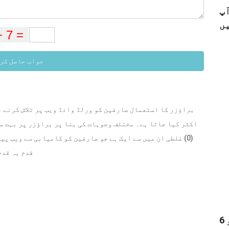
 کو خود ہی
جواب حاصل کر
براؤزر کا استعمال صارفین کو ورلڈ وائڈ ویب پر تلاش کرنے ،
اکثر کیا جاتا ہے۔ مختلف وجوہات کی بنا پر براؤزر پر بہت 
(0) غلطی ان میں سے ایک ہے جو صارفین کو کامیابی سے ویب پی
قدم بہ قدم
6 بہترین آڈیو ولی - ایک سے زیادہ آڈیو