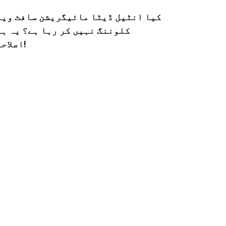
کیا انٹیل ڈیٹا مائیگریشن سافٹ ویئ
کلوننگ نہیں کر رہا ہے؟ یہ ہی
اصلاحات!