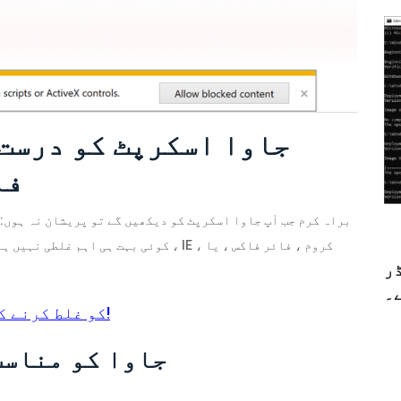
جاوا اسکرپٹ کو درست ک
فا
کوئی بہت ہی اہم غلطی نہیں ہے۔ آپ اسے ن
ڈر
۔
گوگل کروم میں کوڈ 3: 0x80040154 کو غلط کرنے کا حل!
جاوا کو مناسب