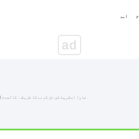
م
اہم
ad
جاوا اسکرپٹ کو حل کرنے کا طریقہ: کالعدم (0) نقص [یعنی ، کروم ، فائر فاکس] [منی ٹول نیوز]