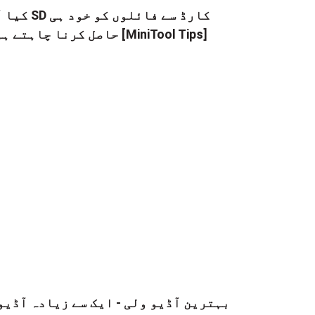
کیا آپ SD کارڈ سے فائلوں
حاصل کرنا چاہتے ہیں [MiniTool Tips]