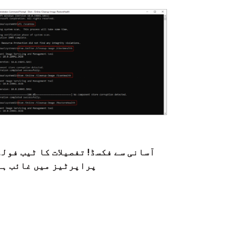
آسانی سے فکسڈ! تفصیلات کا ٹیب فول
پراپرٹیز میں غائب ہے