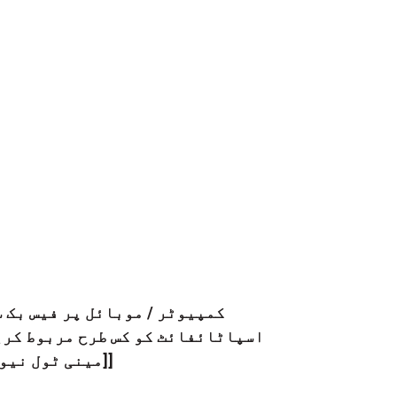
کمپیوٹر / موبائل پر فیس بک 
اسپاٹائفائٹ کو کس طرح مربوط کری
[[مینی ٹول نیو