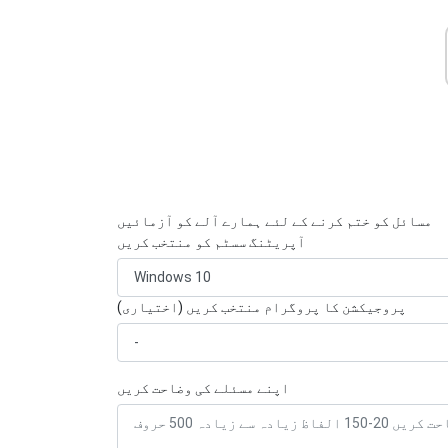
مسائل کو ختم کرنے کے لئے ہمارے آلے کو آزمائیں
آپریٹنگ سسٹم کو منتخب کریں
پروجیکشن کا پروگرام منتخب کریں (اختیاری)
اپنے مسئلے کی وضاحت کریں