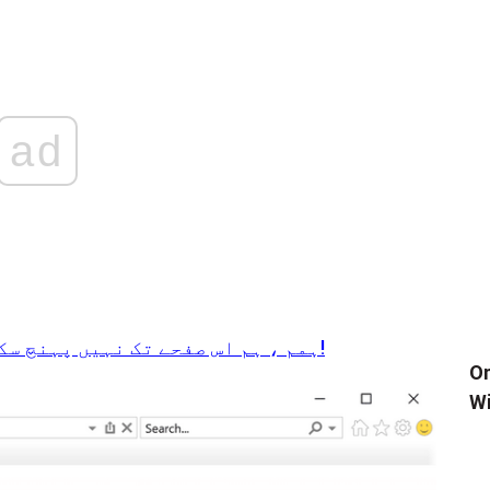
ad
ہمم ، ہم اس صفحے تک نہیں پہنچ سکتے ہیں - مائیکروسافٹ ایج میں خرابی!
بند کریں
Wi