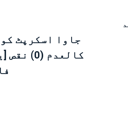
د
جاوا اسکرپٹ کو 
کالعدم (0
فا