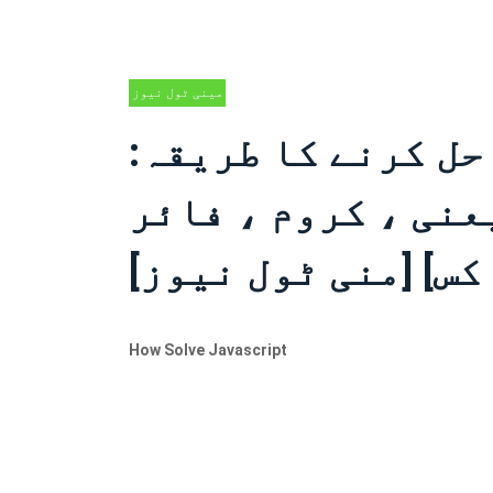
مینی ٹول نیوز
سنٹر
حل کرنے کا طریقہ:
) نقص [یعنی ، کروم ، فائر
کس] [منی ٹول نیوز]
How Solve Javascript