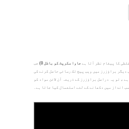
غلطی کا پیغام نظر آتا ہے
جاوا سکرپٹ کو باطل 0)
جب
 دیگر براؤزرز میں ویب پیج تک رسائی حاصل کرنے کی
ے ، تو یہ دراصل براؤزرز کے ذریعہ آن لائن مواد کو
ب انداز میں دکھانے کے لئے استعمال کیا جاتا ہے۔