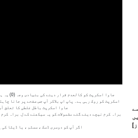
جاوا اسکرپٹ
اسکرپٹ کو روک رہی ہے۔ پاپ اپ بلاکر آپ جس صفحے پر جانا چاہت
جاوا اسکرپٹ باطل غلطی کا تعلق آپ
سے
براہ کرم نیچے دیئے گئے مشمولات کو یہ سیکھنے کے ل. براہ کرم
ں
ز]
اگر آپ کو دوسری ڈسک ، سسٹم ، یا ڈیٹا کی 