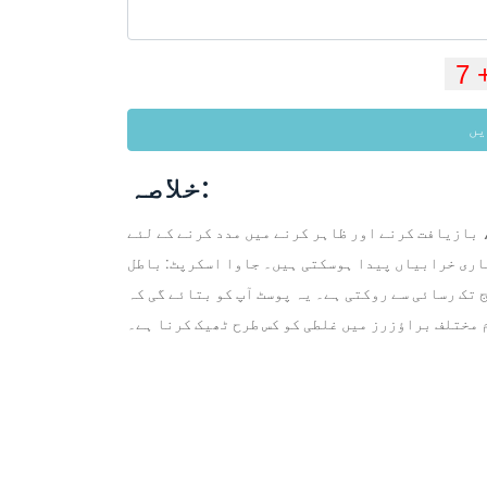
یں
خلاصہ:
 بازیافت کرنے اور ظاہر کرنے میں مدد کرنے کے لئے
ساری خرابیاں پیدا ہوسکتی ہیں۔ جاوا اسکرپٹ: باطل
ج تک رسائی سے روکتی ہے۔ یہ پوسٹ آپ کو بتائے گی کہ
 مختلف براؤزرز میں غلطی کو کس طرح ٹھیک کرنا ہے۔