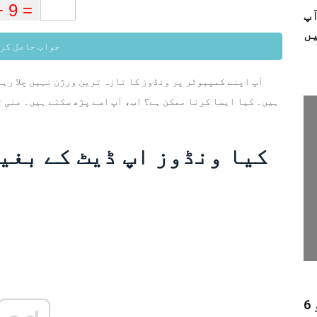
 کو خود ہی
جواب حاصل کر
آپ اپنے کمپیوٹر پر ونڈوز کا تازہ ترین ورژن نہیں چلا رہے
ہیں۔ کیا ایسا کرنا ممکن ہے؟ اب، آپ اسے پڑھ سکتے ہیں۔ منی ٹ
کیا ونڈوز اپ ڈیٹ کے بغی
6 بہترین آڈیو ولی - ایک سے زیادہ آڈیو