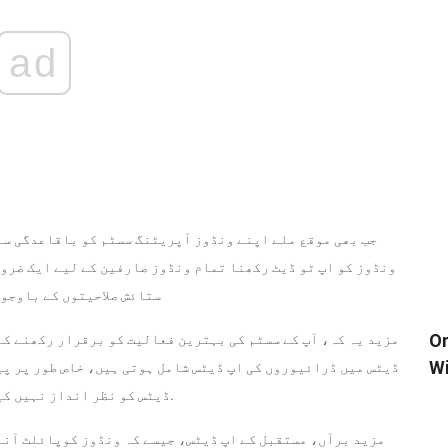
ad
جب بھی موقع ملے اپنے ونڈوز آپریٹنگ سسٹم کو باقاعدگی سے
ونڈوز کو اپ ٹو ڈیٹ رکھنا تمام ونڈوز صارفین کے لیے ایک ضرور
ستائش صلاحیتوں کے باوجو
بند کریں
مزید یہ کہ، آپ کے سسٹم کی بہترین فعالیت کو برقرار رکھنے کے
Wi
ڈیٹس میں ڈرائیوروں کی اپ ڈیٹس شامل ہوتی ہیں، خاص طور پر پی
ڈیٹس کو نظر انداز نہیں کیا جانا چاہئے کیونکہ وہ اہم خطرات کو حل کرتے ہیں.