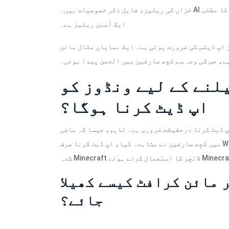
خزاں کی ریلیز، قابل ذکر خصوصیات ہیں۔ AI ٹول ونڈوز انسائیڈر پروگرام میں پہلے سے ہی دستیاب ہے، جس کا مطلب
ایک آسنن ریلیز ہے۔
ز اپ ڈیٹس کی ضرورت ہوتی ہے۔ ایک نمایاں مثال مائن
ے، جس کی وجہ سے کچھ صارفین میں الجھن پیدا ہوئی۔
لنے کے لیے ونڈوز کو
اپ ڈیٹ کرنا ہوگا؟
پ ڈیٹ کرنا درحقیقت ضروری ہے۔ تاہم، جیسا کہ ماضی
میں کچھ صارفین نے مشاہدہ کیا، اپ ڈیٹ کرنا صرف Windows 10/11 کے لیے ضروری ہے اگر آپ ان ورژنز کے لیے وقف
 مائن کرافٹ کیسے کھیلا
جائے؟