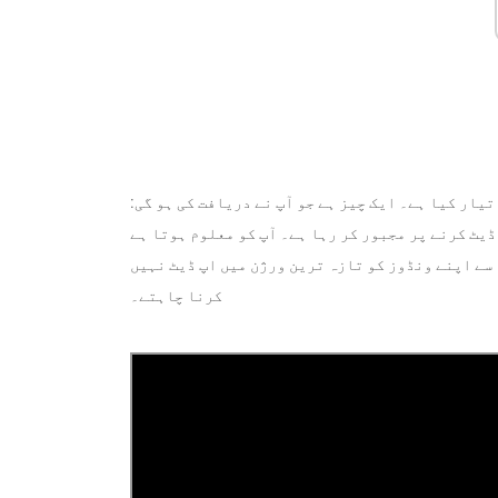
یار کیا ہے۔ ایک چیز ہے جو آپ نے دریافت کی ہو گی:
یٹ کرنے پر مجبور کر رہا ہے۔ آپ کو معلوم ہوتا ہے
 سے اپنے ونڈوز کو تازہ ترین ورژن میں اپ ڈیٹ نہیں
کرنا چاہتے۔