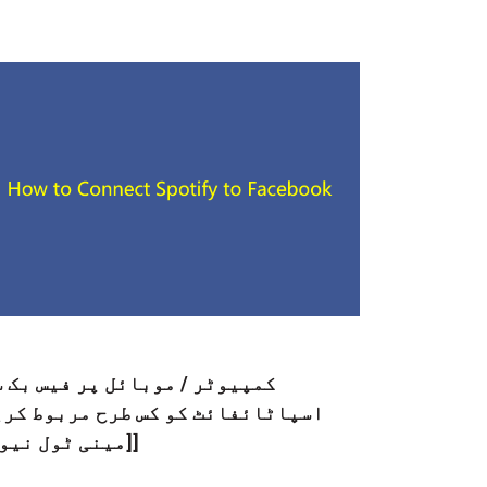
کمپیوٹر / موبائل پر فیس بک 
اسپاٹائفائٹ کو کس طرح مربوط کری
[[مینی ٹول نیو