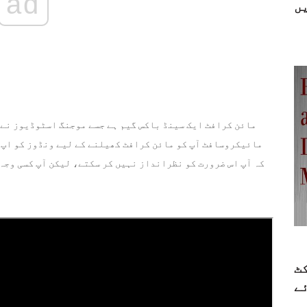
ad
ں
مائن کرافٹ ایک سینڈ باکس گیم ہے جسے موجنگ اسٹوڈیوز نے ت
مائیکروسافٹ آپ کو مائن کرافٹ کھیلنے کے لیے ونڈوز کو اپ ڈ
کہ آپ اس ضرورت کو نظرانداز نہیں کر سکتے، لیکن آپ کسی وجہ
ٹ