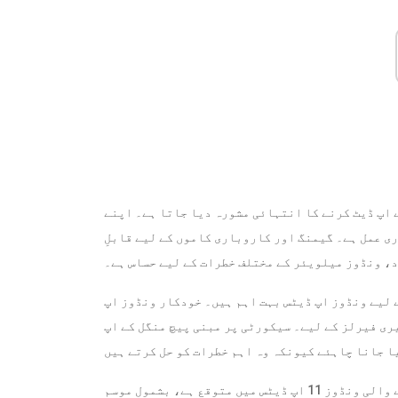
 اپ ڈیٹ کرنے کا انتہائی مشورہ دیا جاتا ہے۔ اپنے
ی عمل ہے۔ گیمنگ اور کاروباری کاموں کے لیے قابلِ
د، ونڈوز میلویئر کے مختلف خطرات کے لیے حساس ہے۔
 لیے ونڈوز اپ ڈیٹس بہت اہم ہیں۔ خودکار ونڈوز اپ
ری فیرلز کے لیے۔ سیکورٹی پر مبنی پیچ منگل کے اپ
مزید برآں، مستقبل کے اپ ڈیٹس، جیسے کہ ونڈوز کوپائلٹ آنے والی ونڈوز 11 اپ ڈیٹس میں متوقع ہے، بشمول موسم