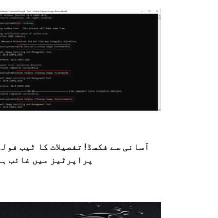
آسانی سے فکسڈ! تفصیلات کا ٹیب فول
پراپرٹیز میں غائب ہے