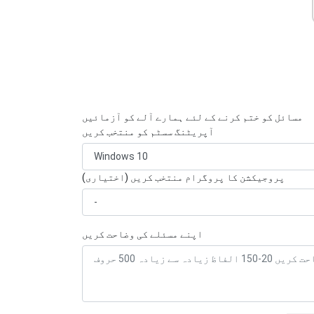
مسائل کو ختم کرنے کے لئے ہمارے آلے کو آزمائیں
آپریٹنگ سسٹم کو منتخب کریں
پروجیکشن کا پروگرام منتخب کریں (اختیاری)
اپنے مسئلے کی وضاحت کریں