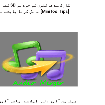
کیا آپ SD کارڈ سے فائلوں
حاصل کرنا چاہتے ہیں [MiniTool Tips]