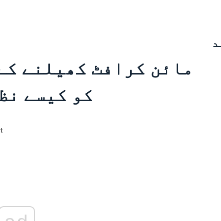
د
مائن کرافٹ کھیلنے کے 
کو کیسے نظ
t