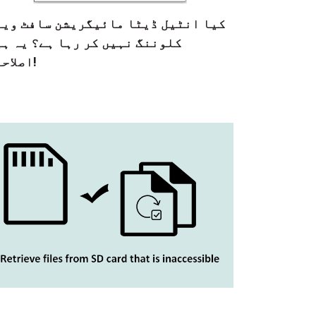
کیا انٹیل ڈیٹا مائیگریشن سافٹ ویئ
کلوننگ نہیں کر رہا ہے؟ یہ ہی
اصلاحات!