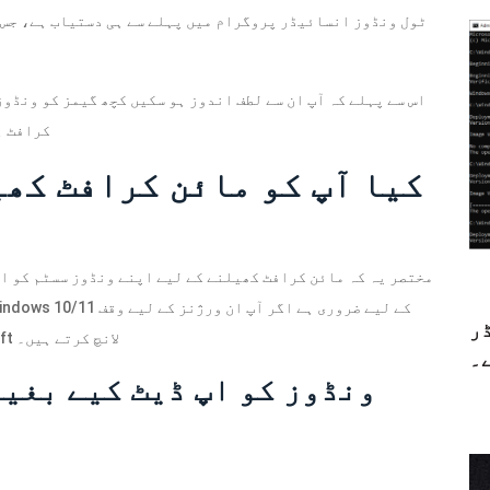
اس سے پہلے کہ آپ ان سے لطف اندوز ہو سکیں کچھ گیمز کو ونڈو
کرافٹ ہ
کیا آپ کو مائن کرافٹ کھی
مختصر یہ کہ مائن کرافٹ کھیلنے کے لیے اپنے ونڈوز سسٹم کو ا
ڈر
شدہ Minecraft لانچر کا استعمال کرتے ہوئے Minecraft لانچ کرتے ہیں۔
۔
ونڈوز کو اپ ڈیٹ کیے بغیر