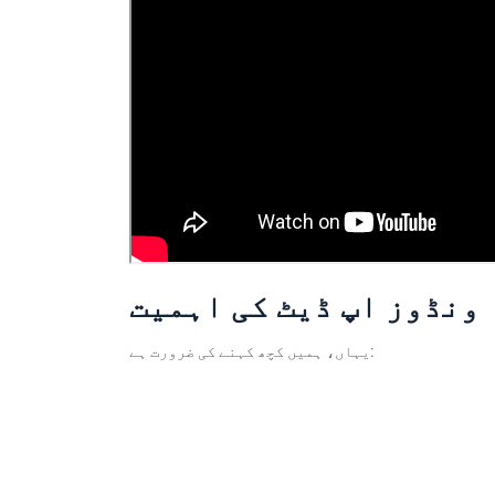
ونڈوز اپ ڈیٹ کی اہمیت
یہاں، ہمیں کچھ کہنے کی ضرورت ہے: