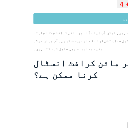
یں
 ہیں، لیکن آپ اپنے آلے پر مائن کرافٹ چلانا چاہتے
ول جواب تلاش کرنے کے لیے پوسٹ کریں۔ آپ یہاں دیگر
مفید معلومات بھی حاصل کر سکتے ہیں۔
ر مائن کرافٹ انسٹال
کرنا ممکن ہے؟