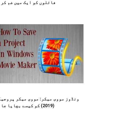
فائلوں کو ایک میں ضم کری
ونڈوز مووی میکر: مووی میکر پروجیک
(2019) کو کیسے بچایا جائے