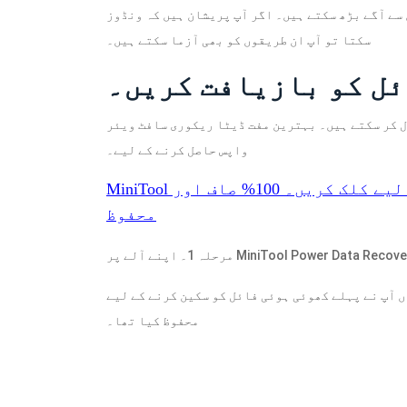
ڑھ سکتے ہیں۔ اگر آپ پریشان ہیں کہ ونڈوز exe فائل نہیں ڈھونڈ
سکتا تو آپ ان طریقوں کو بھی آزما سکتے ہیں۔
 ہیں۔ بہترین مفت ڈیٹا ریکوری سافٹ ویئر , MiniTool پاور ڈیٹا ریکوری، گمشدہ exe فائل کو
واپس حاصل کرنے کے لیے۔
لیے کلک کریں۔
100%
صاف اور
محفوظ
 جہاں آپ نے پہلے کھوئی ہوئی فائل کو سکین کرنے کے لیے
محفوظ کیا تھا۔