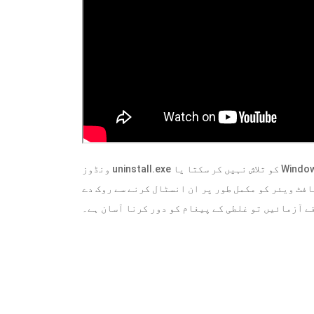
کو تلاش نہیں کر سکتا یا Windows unins000.exe کو نہیں ڈھونڈ سکتا سافٹ ویئر کی ان
uninstall.exe
ونڈوز
افٹ ویئر کو مکمل طور پر ان انسٹال کرنے سے روک دے
ے آزمائیں تو غلطی کے پیغام کو دور کرنا آسان ہے۔