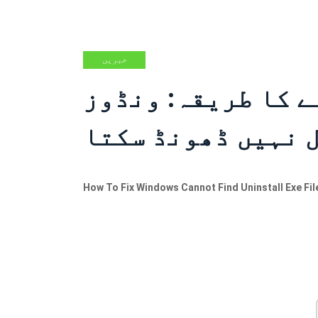
خبریں
طریقہ: ونڈوز Uninstall.exe
 نہیں ڈھونڈ سکتا
How To Fix Windows Cannot Find Uninstall Exe Fil