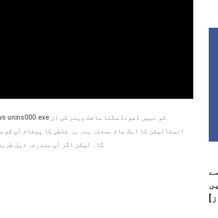
انسٹالیشن کا ایک عام مسئلہ ہے۔ یہ غلطی کا پیغام آپ کو س
گا۔ لیکن اگر آپ مندرجہ ذیل طریق
سے
ں
ز]