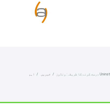
خبریں
اہم