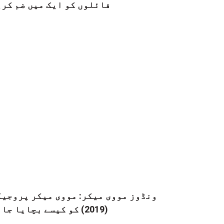
فائلوں کو ایک میں ضم کری
ونڈوز مووی میکر: مووی میکر پروجیک
(2019) کو کیسے بچایا جائے