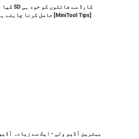
کیا آپ SD کارڈ سے فائلوں
حاصل کرنا چاہتے ہیں [MiniTool Tips]