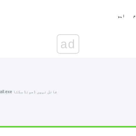
م
اہم
ad
درست کرنے کا طریقہ: ونڈوز Uninstall.exe فائل نہیں ڈھونڈ سکتا