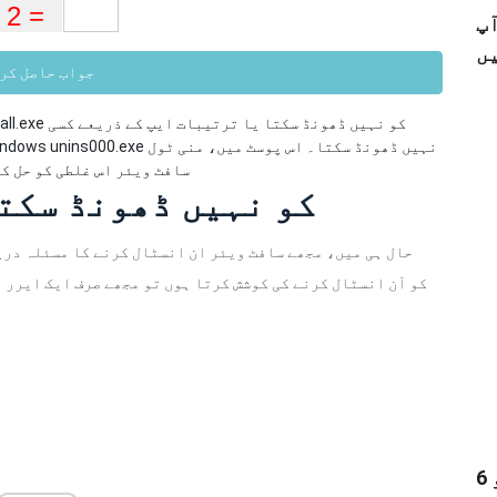
 کو خود ہی
جواب حاصل کر
کو نہیں ڈھونڈ سکتا یا ترتیبات ایپ کے ذریعے کسی
all.exe
سافٹ ویئر اس غلطی کو حل کر
ونڈوز Unins000.exe کو نہیں ڈھونڈ سک
حال ہی میں، مجھے سافٹ ویئر ان انسٹال کرنے کا مسئلہ درپ
6 بہترین آڈیو ولی - ایک سے زیادہ آڈیو