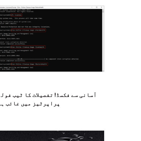
آسانی سے فکسڈ! تفصیلات کا ٹیب فول
پراپرٹیز میں غائب ہے