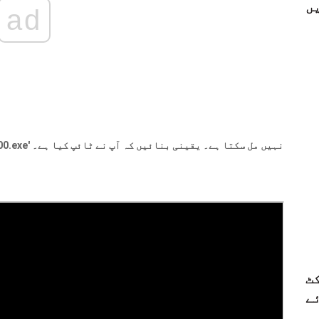
ں
ad
ونڈوز کو 'G: MiniToolPowerDataRecovery\unins000.exe' نہیں مل سکتا ہے۔ یقینی بنائیں کہ آپ نے ٹائپ کیا ہے۔
ٹ