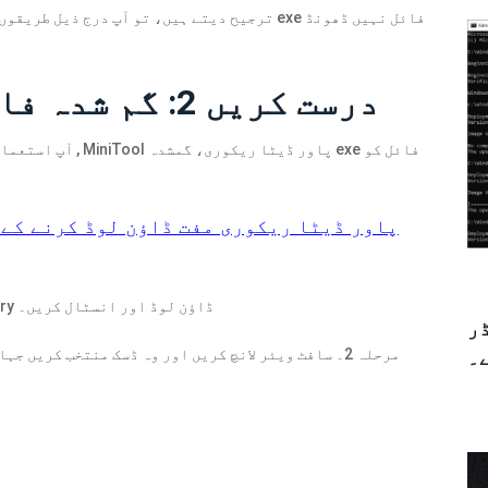
ترجیح دیتے ہیں، تو آپ درج ذیل طریقوں سے آگے ب
درست کریں 2: گم شدہ فائل کو بازیافت کریں۔
آپ استعمال کر سکتے
MiniTool پاور ڈیٹا ریکوری مفت
ڈاؤن لوڈ کرنے کے 
مرحلہ 1۔ اپنے آلے پر MiniTool Power Data Recovery ڈاؤن لوڈ اور انسٹال کریں۔
ڈر
مرحلہ 2۔ سافٹ ویئر لانچ کریں اور وہ ڈسک منتخب کریں
۔