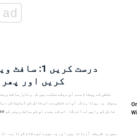
ad
درست کریں 1:
کریں اور پھر 
غلطی کے پیغام سے، آپ دیکھ سکتے ہیں کہ ونڈوز سافٹ ویئر
ہمیشہ یہ ہوتا ہے کہ آپ نے غلطی سے اس فائل کو ڈیلیٹ کر دیا
بند کریں
فائل کو واپس لے آئے گا۔ اس کے بعد، آپ کو سافٹ ویئر کو
exe
Wi
میں یہ طریقہ آزماتا ہوں اور یہ میرے لیے کام کرتا ہے۔ تاہ