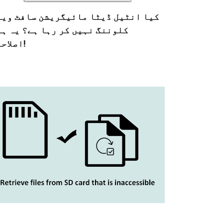
کیا انٹیل ڈیٹا مائیگریشن سافٹ ویئ
کلوننگ نہیں کر رہا ہے؟ یہ ہی
اصلاحات!