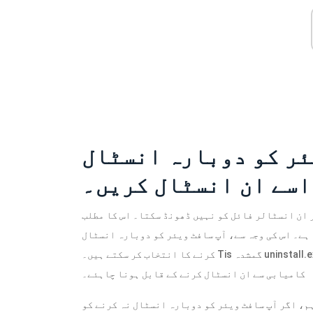
 سافٹ ویئر کو دوبارہ انسٹال
اسے ان انسٹال کریں۔
 ان انسٹالر فائل کو نہیں ڈھونڈ سکتا۔ اس کا مطلب
 ہے۔ اس کی وجہ سے، آپ سافٹ ویئر کو دوبارہ انسٹال
uninstall.
کرنے کا انتخاب کر سکتے ہیں۔ Tis گمشدہ
کامیابی سے ان انسٹال کرنے کے قابل ہونا چاہئے۔
م، اگر آپ سافٹ ویئر کو دوبارہ انسٹال نہ کرنے کو