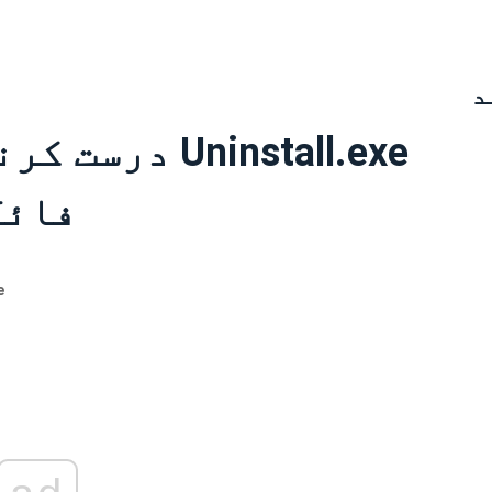
د
درست کرنے کا 
فائل
e