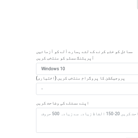
مسائل کو ختم کرنے کے لئے ہمارے آلے کو آزمائیں
آپریٹنگ سسٹم کو منتخب کریں
پروجیکشن کا پروگرام منتخب کریں (اختیاری)
اپنے مسئلے کی وضاحت کریں