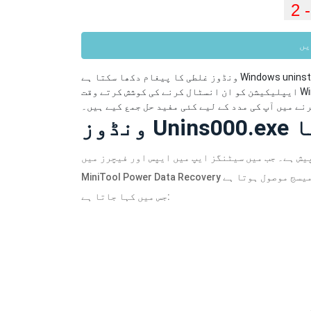
یں
uninst
ونڈوز غلطی کا پیغام دکھا سکتا ہے Windows
ایپلیکیشن کو ان انسٹال کرنے کی کوشش کرتے وقت Windows unins000.exe نہیں ڈھونڈ سکتا۔ اس پوسٹ میں، منی ٹول
نے میں آپ کی مدد کے لیے کئی مفید حل جمع کیے ہیں۔
تا
یش ہے۔ جب میں سیٹنگز ایپ میں ایپس اور فیچرز میں
MiniTool Power Data Recovery کو اَن انسٹال کرنے کی کوشش کرتا ہوں تو مجھے صرف ایک ایرر میسج موصول ہوتا ہے
جس میں کہا جاتا ہے: