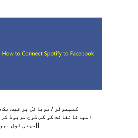
کمپیوٹر / موبائل پر فیس بک 
اسپاٹائفائٹ کو کس طرح مربوط کری
[[مینی ٹول نیو