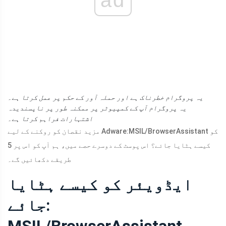
یہ پروگرام خطرناک ہے اور حملہ آور کے حکم پر عمل کرتا ہے۔
یہ پروگرام آپ کے کمپیوٹر پر ممکنہ طور پر ناپسندیدہ
اشتہارات فراہم کرتا ہے۔
مزید نقصان کو روکنے کے لیے Adware:MSIL/BrowserAssistant کو
کیسے ہٹایا جائے؟ اس پوسٹ کے دوسرے حصے میں، ہم آپ کو اس پر 5
طریقے دکھائیں گے۔
ایڈویئر کو کیسے ہٹایا
جائے: