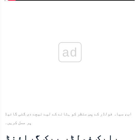
ad
اب، سیاہ فولڈر کے پس منظر کو ہٹانے کے لیے نیچے دی گئی گائیڈ
پر عمل کریں۔
بلیک فولڈر بیک گراؤنڈ