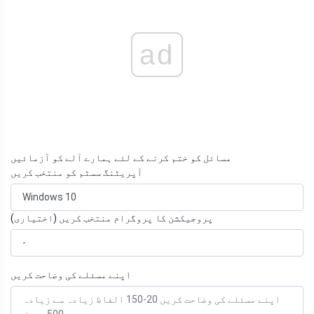
ad
مسائل کو ختم کرنے کے لئے ہمارے آلے کو آزمائیں
آپریٹنگ سسٹم کو منتخب کریں
پروجیکشن کا پروگرام منتخب کریں (اختیاری)
اپنے مسئلے کی وضاحت کریں