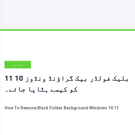
خبریں
بلیک فولڈر بیک گراؤنڈ ونڈوز 10 11
کو کیسے ہٹایا جائے۔
How To Remove Black Folder Background Windows 10 11