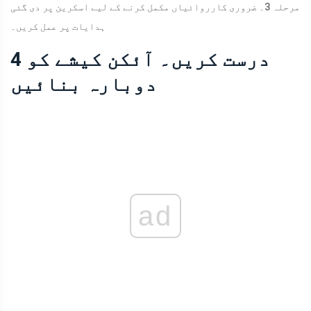
مرحلہ 3۔ ضروری کارروائیاں مکمل کرنے کے لیے اسکرین پر دی گئی
ہدایات پر عمل کریں۔
4 درست کریں۔ آئکن کیشے کو
دوبارہ بنائیں
ad