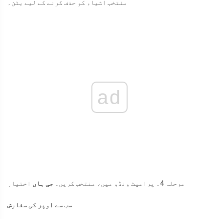
منتخب اشیاء کو حذف کرنے کے لیے بٹن۔
ad
مرحلہ 4۔ پرامپٹ ونڈو میں، منتخب کریں۔
جی ہاں
اختیار
سب سے اوپر کی سفارش