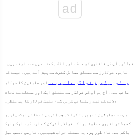
ad
فولڈرز آپ کی فائلوں کو منظم اور الگ رکھنے میں مدد کرتے ہیں۔
تاہم، فولڈرز سے متعلق مسائل کثرت سے پیش آتے ہیں، جیسے کہ
ونڈوز پکچرز فولڈر غائب ہے۔
اور صارفین کا فولڈر
غائب ہے۔ . آج ہم آپ کو فولڈر سے متعلق ایک اور مسئلے سے نجات
دلانے کے لیے رہنمائی کریں گے - بلیک فولڈر کا پس منظر۔
بہت سے صارفین نے رپورٹ کیا کہ جب انہوں نے فائل ایکسپلورر
کھولا تو انہیں معلوم ہوا کہ فولڈر آئیکن کے ارد گرد ایک بلیک
باکس ہے۔ عام طور پر، یہ مسئلہ خراب شبیہیں، عارضی تھمب نیل