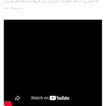
فائلز، پرانے گرافکس ڈرائیورز، اور کرپٹ سسٹم فائلز کی وجہ
سے ہوتا ہے۔