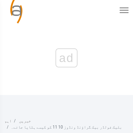
ad
خبریں
اہم
بلیک فولڈر بیک گراؤنڈ ونڈوز 10 11 کو کیسے ہٹایا جائے۔