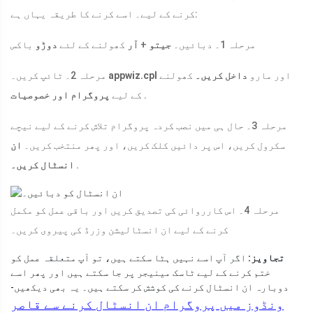
کرنے کے لیے۔ اسے کرنے کا طریقہ یہاں ہے:
مرحلہ 1۔ دبائیں۔
جیتو
+
آر
کھولنے کے لئے
دوڑو
باکس
اور مارو
داخل کریں۔
کھولنے
appwiz.cpl
مرحلہ 2۔ ٹائپ کریں۔
.
کے لیے
پروگرام اور خصوصیات
مرحلہ 3۔ حال ہی میں نصب کردہ پروگرام تلاش کرنے کے لیے نیچے
سکرول کریں، اس پر دائیں کلک کریں، اور پھر منتخب کریں۔
ان
.
انسٹال کریں۔
مرحلہ 4۔ اس کارروائی کی تصدیق کریں اور باقی عمل کو مکمل
کرنے کے لیے ان انسٹالیشن وزرڈ کی پیروی کریں۔
تجاویز:
اگر آپ اسے نہیں ہٹا سکتے ہیں، تو آپ متعلقہ عمل کو
ختم کرنے کے لیے ٹاسک مینیجر پر جا سکتے ہیں اور پھر اسے
دوبارہ ان انسٹال کرنے کی کوشش کر سکتے ہیں۔ یہ بھی دیکھیں-
ونڈوز میں پروگرام ان انسٹال کرنے سے قاصر