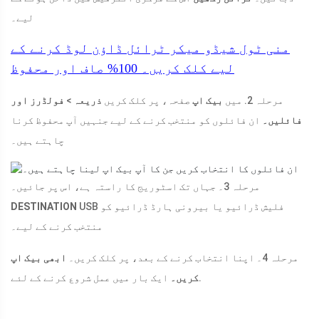
لیے۔
منی ٹول شیڈو میکر ٹرائل
ڈاؤن لوڈ کرنے کے
لیے کلک کریں۔
100%
صاف اور محفوظ
مرحلہ 2. میں
بیک اپ
صفحہ، پر کلک کریں
ذریعہ
>
فولڈرز اور
فائلیں۔
ان فائلوں کو منتخب کرنے کے لیے جنہیں آپ محفوظ کرنا
چاہتے ہیں۔
مرحلہ 3۔ جہاں تک اسٹوریج کا راستہ ہے، اس پر جائیں۔
USB فلیش ڈرائیو یا بیرونی ہارڈ ڈرائیو کو
DESTINATION
منتخب کرنے کے لیے۔
مرحلہ 4۔ اپنا انتخاب کرنے کے بعد، پر کلک کریں۔
ابھی بیک اپ
ایک بار میں عمل شروع کرنے کے لئے.
کریں۔