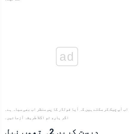
ad
اب آپ چیک کر سکتے ہیں کہ آیا فولڈر کا پس منظر اب بھی سیاہ ہے۔
اگر ہاں، تو اگلا طریقہ آزمائیں۔
درست کریں 2۔ تھمب نیل