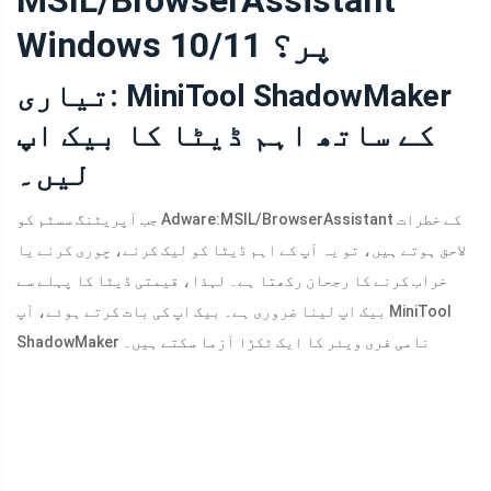
MSIL/BrowserAssistant
Windows 10/11 پر؟
تیاری: MiniTool ShadowMaker
کے ساتھ اہم ڈیٹا کا بیک اپ
لیں۔
جب آپریٹنگ سسٹم کو Adware:MSIL/BrowserAssistant کے خطرات
لاحق ہوتے ہیں، تو یہ آپ کے اہم ڈیٹا کو لیک کرنے، چوری کرنے یا
خراب کرنے کا رجحان رکھتا ہے۔ لہذا، قیمتی ڈیٹا کا پہلے سے
بیک اپ لینا ضروری ہے۔ بیک اپ کی بات کرتے ہوئے، آپ MiniTool
ShadowMaker نامی فری ویئر کا ایک ٹکڑا آزما سکتے ہیں۔