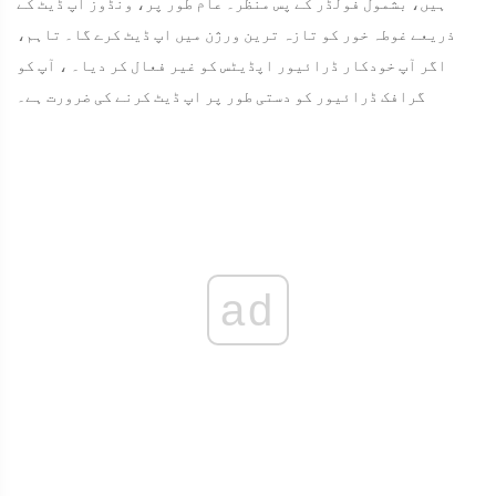
ہیں، بشمول فولڈر کے پس منظر۔ عام طور پر، ونڈوز اپ ڈیٹ کے
ذریعے غوطہ خور کو تازہ ترین ورژن میں اپ ڈیٹ کرے گا۔ تاہم،
اگر آپ خودکار ڈرائیور اپڈیٹس کو غیر فعال کر دیا۔ ، آپ کو
گرافک ڈرائیور کو دستی طور پر اپ ڈیٹ کرنے کی ضرورت ہے۔
ad