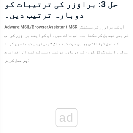
حل 3: براؤزر کی ترتیبات کو
دوبارہ ترتیب دیں۔
Adware:MSIL/BrowserAssistant!MSR آپ کے براؤزر کی سیٹنگز
کو بھی تبدیل کر سکتا ہے۔ اس حالت میں، آپ کو اپنے براؤزر کو اس
کے اصل ڈیفالٹس پر ری سیٹ کرکے ان تبدیلیوں کو منسوخ کرنا
ہوگا۔ اپنے گوگل کروم کو دوبارہ ترتیب دینے کے لیے ان اقدامات
پر عمل کریں:
ad