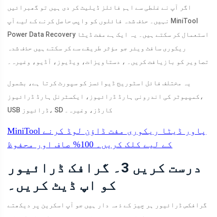
اگر آپ نے غلطی سے اہم فائلز ڈیلیٹ کر دی ہیں تو گھبرائیں
نہیں۔ حذف شدہ فائلوں کو واپس حاصل کرنے کے لیے آپ MiniTool
Power Data Recovery استعمال کر سکتے ہیں۔ یہ ایک ہے مفت ڈیٹا
ریکوری سافٹ ویئر جو مؤثر طریقے سے کر سکتے ہیں حذف شدہ
تصاویر کو بازیافت کریں۔ ، دستاویزات، ویڈیوز، آڈیو، وغیرہ۔
یہ مختلف فائل اسٹوریج ڈیوائسز کو سپورٹ کرتا ہے، بشمول
کمپیوٹر کی اندرونی ہارڈ ڈرائیوز، ایکسٹرنل ہارڈ ڈرائیوز،
USB ڈرائیوز، SD کارڈز، وغیرہ۔
MiniTool پاور ڈیٹا ریکوری مفت
ڈاؤن لوڈ کرنے
کے لیے کلک کریں۔
100%
صاف اور محفوظ
درست کریں 3۔ گرافک ڈرائیور
کو اپ ڈیٹ کریں۔
گرافکس ڈرائیور ہر چیز کے ذمہ دار ہیں جو آپ اسکرین پر دیکھتے