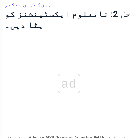
ہیں؟ یہاں دیکھو
.
حل 2: نامعلوم ایکسٹینشنز کو
ہٹا دیں۔
ad
بعض اوقات، Adware:MSIL/BrowserAssistant!MTB آپ کے براؤزر