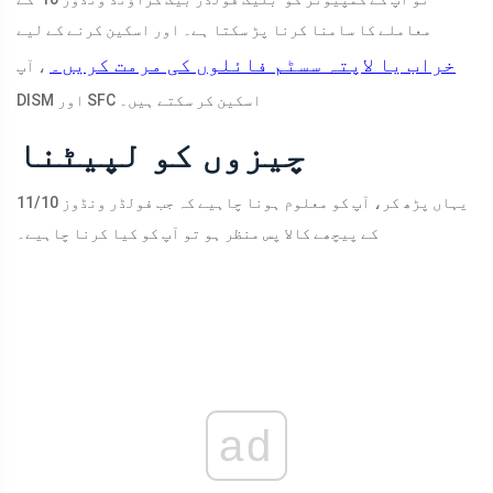
معاملے کا سامنا کرنا پڑ سکتا ہے۔ اور اسکین کرنے کے لیے
خراب یا لاپتہ سسٹم فائلوں کی مرمت کریں۔
، آپ
DISM اور SFC اسکین کر سکتے ہیں۔
چیزوں کو لپیٹنا
یہاں پڑھ کر، آپ کو معلوم ہونا چاہیے کہ جب فولڈر ونڈوز 11/10
کے پیچھے کالا پس منظر ہو تو آپ کو کیا کرنا چاہیے۔
ad