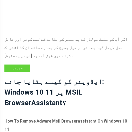
اگر آپ کو بلیک فولڈر کے پس منظر کو ہٹانے کے لیے کوئی اور قابل
عمل حل مل گیا ہے، تو ای میل بھیج کر ہمارے ساتھ ان کا اشتراک
.
کرنے میں خوش آمدید
[ای میل محفوظ]
خبریں
ایڈویئر کو کیسے ہٹایا جائے:
Windows 10 11 پر MSIL
BrowserAssistant؟
How To Remove Adware Msil Browserassistant On Windows 10
11