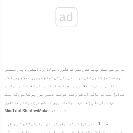
ad
یہ پی سی بیک اپ سافٹ ویئر فائلوں، فولڈرز، ڈسکوں، پارٹیشنز
اور سسٹمز کا بیک اپ لینے میں آپ کی تمام ضروریات کو پورا کر
سکتا ہے۔ اس کے علاوہ، یہ حمایت کرتا ہے ایک خودکار بیک اپ
شیڈول بنانا تاکہ آپ کو وقتا فوقتا دستی طور پر کاموں کا بیک
اپ نہ لینا پڑے۔ اب، دیکھتے ہیں کہ کس طرح بیک اپ فائلوں
MiniTool ShadowMaker کے ساتھ:
مرحلہ 1۔ منی ٹول شیڈو میکر ٹرائل ایڈیشن لانچ کریں اور
دبائیں۔
ٹرائل رکھیں
اس کے مرکزی انٹرفیس میں داخل ہونے کے