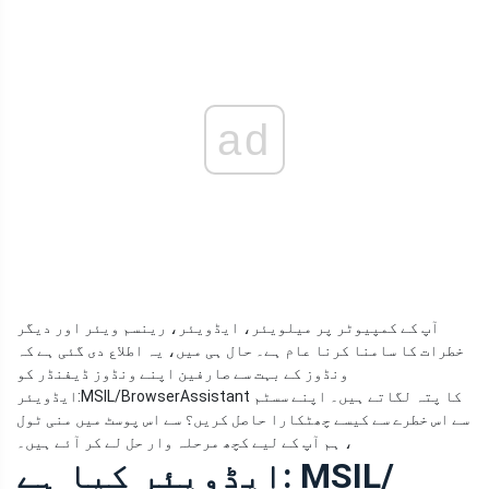
ad
آپ کے کمپیوٹر پر میلویئر، ایڈویئر، رینسم ویئر اور دیگر
خطرات کا سامنا کرنا عام ہے۔ حال ہی میں، یہ اطلاع دی گئی ہے کہ
ونڈوز کے بہت سے صارفین اپنے ونڈوز ڈیفنڈر کو
ایڈویئر:MSIL/BrowserAssistant کا پتہ لگاتے ہیں۔ اپنے سسٹم
سے اس خطرے سے کیسے چھٹکارا حاصل کریں؟ سے اس پوسٹ میں منی ٹول
، ہم آپ کے لیے کچھ مرحلہ وار حل لے کر آئے ہیں۔
ایڈویئر کیا ہے: MSIL/