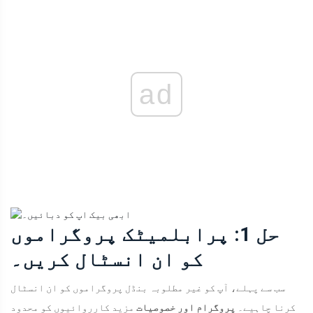
ad
حل 1: پرابلمیٹک پروگراموں
کو ان انسٹال کریں۔
سب سے پہلے، آپ کو غیر مطلوبہ بنڈل پروگراموں کو ان انسٹال
کرنا چاہیے۔
پروگرام اور خصوصیات
مزید کارروائیوں کو محدود