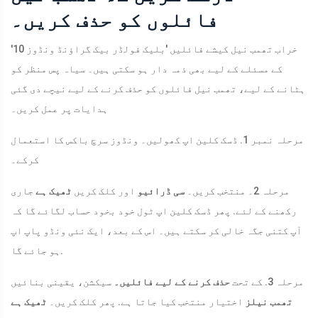
فائلوں کو حذف کریں۔
خراب تھمب نیل کیشے فائلیں 'بلیک فولڈر بیک گراؤنڈ ونڈوز 10'
کے مسئلے کے لیے بھی ذمہ دار ہو سکتی ہیں۔ سیاہ پس منظر کو
ہٹانے کے لیے، تھمب نیل فائلوں کو حذف کرنے کے لیے نیچے دی گئی
ہدایات پر عمل کریں۔
مرحلہ نمبر 1. ڈسک کلین اپ کھولیں۔ ونڈوز سرچ باکس کا استعمال
کرکے۔
مرحلہ 2۔ منتخب کریں۔
سی ڈرائیو
اور کلک کریں
ٹھیک ہے
جاری
رکھنے کے لئے. پھر ڈسک کلین اپ ٹول خود بخود حساب لگائے گا کہ
آپ کتنی جگہ خالی کر سکتے ہیں۔ اس کے بعد، ایک نئی ونڈو پاپ اپ
ہو جائے گا.
مرحلہ 3. کے تحت
حذف کرنے کے لیے فائلیں۔
سیکشن، یقینی بنائیں
تھمب نیلز
اختیار منتخب کیا جاتا ہے. پھر کلک کریں۔
ٹھیک ہے