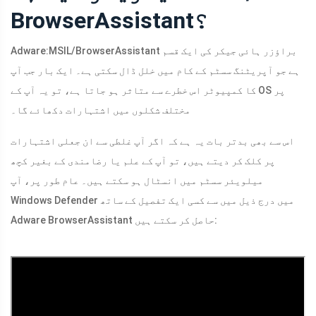
BrowserAssistant؟
Adware:MSIL/BrowserAssistant براؤزر ہائی جیکر کی ایک قسم
ہے جو آپریٹنگ سسٹم کے کام میں خلل ڈال سکتی ہے۔ ایک بار جب آپ
کا کمپیوٹر اس خطرے سے متاثر ہو جاتا ہے، تو یہ آپ کے OS پر
مختلف شکلوں میں اشتہارات دکھائے گا۔
اس سے بھی بدتر بات یہ ہے کہ اگر آپ غلطی سے ان جعلی اشتہارات
پر کلک کر دیتے ہیں، تو آپ کے علم یا رضامندی کے بغیر کچھ
میلویئر سسٹم میں انسٹال ہو سکتے ہیں۔ عام طور پر، آپ
Windows Defender میں درج ذیل میں سے کسی ایک تفصیل کے ساتھ
Adware BrowserAssistant حاصل کر سکتے ہیں: