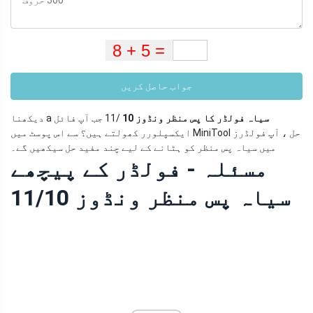
جواب حاصل کریں
سیاہ فولڈر کا پس منظر ونڈوز 10
/11 جب آپ فائل
دیکھنا a
ایکسپلورر کھولتے ہیں؟ سے اس پوسٹ میں MiniTool حل ، آپ فولڈرز
میں سیاہ پس منظر کو ہٹانے کے لیے چند مفید حل سیکھیں گے۔
مسئلہ - فولڈر کے پیچھے
سیاہ پس منظر ونڈوز 11/10