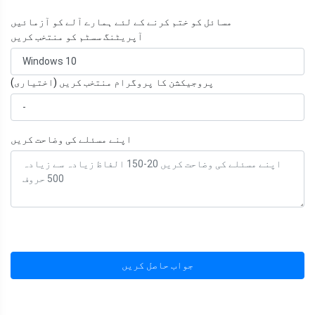
مسائل کو ختم کرنے کے لئے ہمارے آلے کو آزمائیں
آپریٹنگ سسٹم کو منتخب کریں
پروجیکشن کا پروگرام منتخب کریں (اختیاری)
اپنے مسئلے کی وضاحت کریں
جواب حاصل کریں