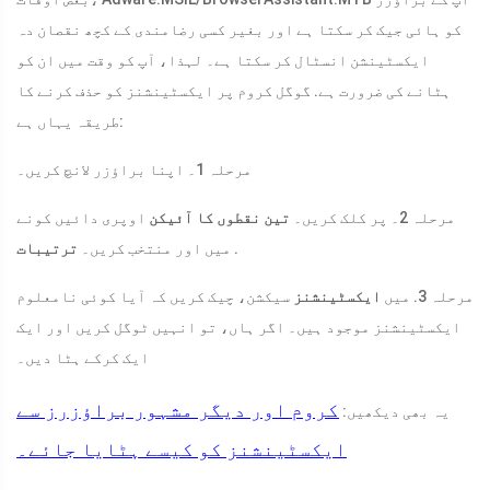
کو ہائی جیک کر سکتا ہے اور بغیر کسی رضامندی کے کچھ نقصان دہ
ایکسٹینشن انسٹال کر سکتا ہے۔ لہذا، آپ کو وقت میں ان کو
ہٹانے کی ضرورت ہے. گوگل کروم پر ایکسٹینشنز کو حذف کرنے کا
طریقہ یہاں ہے:
مرحلہ 1۔ اپنا براؤزر لانچ کریں۔
مرحلہ 2۔ پر کلک کریں۔
تین نقطوں کا آئیکن
اوپری دائیں کونے
.
میں اور منتخب کریں۔
ترتیبات
مرحلہ 3. میں
ایکسٹینشنز
سیکشن، چیک کریں کہ آیا کوئی نامعلوم
ایکسٹینشنز موجود ہیں۔ اگر ہاں، تو انہیں ٹوگل کریں اور ایک
ایک کرکے ہٹا دیں۔
کروم اور دیگر مشہور براؤزرز سے
یہ بھی دیکھیں:
ایکسٹینشنز کو کیسے ہٹایا جائے۔