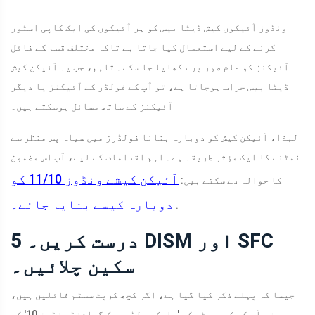
ونڈوز آئیکون کیش ڈیٹا بیس کو ہر آئیکون کی ایک کاپی اسٹور
کرنے کے لیے استعمال کیا جاتا ہے تاکہ مختلف قسم کے فائل
آئیکنز کو عام طور پر دکھایا جا سکے۔ تاہم، جب یہ آئیکن کیش
ڈیٹا بیس خراب ہوجاتا ہے، تو آپ کے فولڈر کے آئیکنز یا دیگر
آئیکنز کے ساتھ مسائل ہوسکتے ہیں۔
لہذا، آئیکن کیش کو دوبارہ بنانا فولڈرز میں سیاہ پس منظر سے
نمٹنے کا ایک مؤثر طریقہ ہے۔ اہم اقدامات کے لیے، آپ اس مضمون
آئیکن کیشے ونڈوز 11/10 کو
کا حوالہ دے سکتے ہیں:
دوبارہ کیسے بنایا جائے۔
.
5 درست کریں۔ DISM اور SFC
سکین چلائیں۔
جیسا کہ پہلے ذکر کیا گیا ہے، اگر کچھ کرپٹ سسٹم فائلیں ہیں،
تو آپ کے کمپیوٹر کو 'بلیک فولڈر بیک گراؤنڈ ونڈوز 10' کے