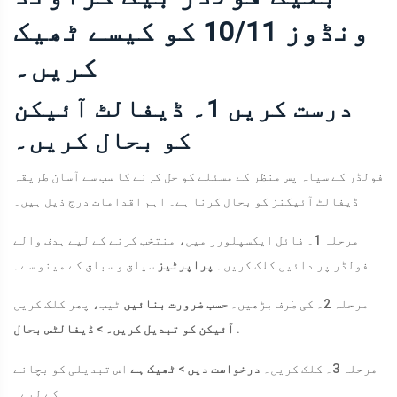
ونڈوز 10/11 کو کیسے ٹھیک
کریں۔
درست کریں 1۔ ڈیفالٹ آئیکن
کو بحال کریں۔
فولڈر کے سیاہ پس منظر کے مسئلے کو حل کرنے کا سب سے آسان طریقہ
ڈیفالٹ آئیکنز کو بحال کرنا ہے۔ اہم اقدامات درج ذیل ہیں۔
مرحلہ 1۔ فائل ایکسپلورر میں، منتخب کرنے کے لیے ہدف والے
فولڈر پر دائیں کلک کریں۔
پراپرٹیز
سیاق و سباق کے مینو سے۔
مرحلہ 2۔ کی طرف بڑھیں۔
حسب ضرورت بنائیں
ٹیب، پھر کلک کریں
.
آئیکن کو تبدیل کریں۔
>
ڈیفالٹس بحال
مرحلہ 3۔ کلک کریں۔
درخواست دیں
>
ٹھیک ہے
اس تبدیلی کو بچانے
کے لیے۔