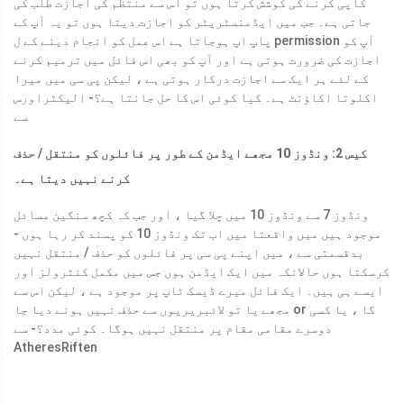
کاپی کرنے کی کوشش کرتا ہوں تو اس سے منتظم کی اجازت طلب کی
جاتی ہے۔ جب میں ایڈمنسٹریٹر کو اجازت دیتا ہوں تو یہ آپ کے
پاپ اپ ہوجاتا ہے اس عمل کو انجام دینے کے ل permission آپ کو
اجازت کی ضرورت ہوتی ہے اور آپ کو بھی اس فائل میں ترمیم کرنے
کے لئے ہر ایک سے اجازت درکار ہوتی ہے ، لیکن پی سی میں میرا
اکلوتا اکاؤنٹ ہے۔ کیا کوئی اس کا حل جانتا ہے؟
- الیکٹراورس
سے
کیس 2: ونڈوز 10 مجھے ایڈمن کے طور پر فائلوں کو منتقل / حذف
کرنے نہیں دیتا ہے۔
ونڈوز 7 سے ونڈوز 10 میں چلا گیا ، اور جب کہ کچھ سنگین مسائل
موجود ہیں میں واقعتا میں اب تک ونڈوز 10 کو پسند کر رہا ہوں -
بدقسمتی سے ، میں اپنے پی سی پر فائلوں کو حذف / منتقل نہیں
کرسکتا ہوں حالانکہ میں ایک ایڈمن ہوں جس میں مکمل کنٹرولز اور
ایسے ہی ہیں۔ ایک فائل میرے ڈیسک ٹاپ پر موجود ہے ، لیکن اس سے
مجھے یا تو لائبریریوں سے حذف نہیں ہونے دیا جا or گا ، یا کسی
دوسرے مقامی مقام پر منتقل نہیں ہوگا۔ کوئی مدد؟
- سے
AtheresRiften