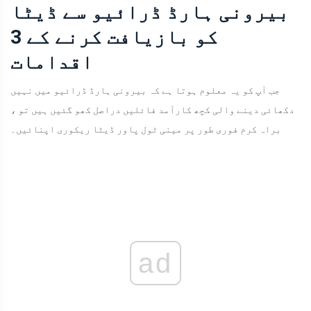
بیرونی ہارڈ ڈرائیو سے ڈیٹا
کو بازیافت کرنے کے 3
اقدامات
جب آپ کو یہ معلوم ہوتا ہے کہ بیرونی ہارڈ ڈرائیو میں نہیں
دکھائی دینے والی کچھ کارآمد فائلیں دراصل کھو گئیں ہیں تو ،
براہ کرم فوری طور پر مینی ٹول پاور ڈیٹا ریکوری اپنائیں۔
ad