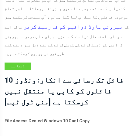
کامیابی کے ساتھ دوسرے آلے میں بازیافت ہوجاتا ہے اور تمام
موجودہ فائلوں کا بیک اپ لیا گیا ہے تو ، آپ منتخب کرسکتے ہیں
بیرونی ہارڈ ڈرائیو کو فارمیٹ کریں
کہ
تاکہ اسے
دوبارہ استعمال کیا جاسکے۔ مزید برآں ، آپ موجودہ بیرونی
ڈرائیو کو ٹھیک کرنے کی کوشش کرنے کے لئے ذیل میں دیئے گئے
طریقوں کی پیروی کرسکتے ہیں۔
ڈیٹا سے
بازیابی کے
فائل تک رسائی سے انکار: ونڈوز 10
نکات
فائلوں کو کاپی یا منتقل نہیں
کرسکتا ہے [منی ٹول ٹپس]
File Access Denied Windows 10 Cant Copy