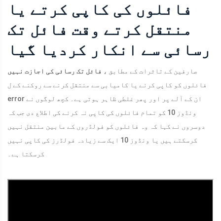
فائلوں کی کاپی کرتے یا
منتقل کرتے وقت فائل تک
رسائی سے انکار کردیا گیا
صارفین کے تاثرات کے مطابق ،
فائل تک رسائی کی اجازت نہیں
فائلوں کو کاپی کرنے یا کامیابی سے منتقل کرنے سے روکنے کے ل
error ان کے آلے پر اور پھر غلطی ظاہر ہوتی ہے۔ کچھ لوگوں نے
ونڈوز 10 کو تمام فائلوں کی کاپی نہ کرنے کی اطلاع دی جب کہ
دوسروں نے کہا کہ وہ فائلوں کو فولڈروں کے مابین منتقل نہیں
کرسکتے ہیں یا ونڈوز 10 ایک سے زیادہ فولڈرز کی کاپی نہیں
کرسکتا ہے۔