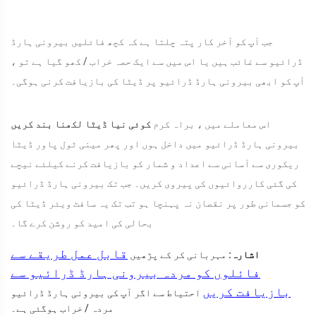
جب آپ کو آخر کار پتہ چلتا ہے کہ کچھ فائلیں بیرونی ہارڈ
ڈرائیو سے غائب ہیں یا اس میں سے ایک حصہ خراب / کھو گیا ہے تو ،
آپ کو ابھی بیرونی ہارڈ ڈرائیو پر ڈیٹا کی بازیافت کرنی ہوگی۔
اس معاملے میں ، براہ کرم
کوئی نیا ڈیٹا لکھنا بند کریں
بیرونی ہارڈ ڈرائیو میں داخل ہوں اور پھر مینی ٹول پاور ڈیٹا
ریکوری سے آسانی سے اعداد و شمار کو بازیافت کرنے کیلئے نیچے
کی گئی کارروائیوں کی پیروی کریں۔ جب تک بیرونی ہارڈ ڈرائیو
کو جسمانی طور پر نقصان نہ پہنچا ہو تب تک یہ سافٹ ویئر ڈیٹا کی
بحالی کی امید کو روشن کرے گا۔
قابل عمل طریقے سے
اشارہ:
مہربانی کر کے پڑھیں
فائلوں کو مردہ بیرونی ہارڈ ڈرائیو سے
بازیافت کریں
احتیاط سے اگر آپ کی بیرونی ہارڈ ڈرائیو
مردہ / خراب ہوگئی ہے۔