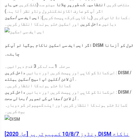
منتخب کریں
انتظامیہ کے طورپر چلانا
مینو سے (کلک کریں
جی ہاں
اگر آپ کو صارف اکاؤنٹ کنٹرول ونڈو نظر آتا ہے۔)
.
کمانڈ ٹائپ کریں (یا کاپی کرکے پیسٹ کریں):
ایس ایف سی / سکین
دبائیں
داخل کریں
اور اسکین ختم ہونے کا انتظار کریں۔
اگر ایس ایف سی اسکین ناکام ہوگیا تو آپ کو DISM ٹول کو آزمانا
چاہئے۔
مرحلہ 1 سے لے کر 3 قدم دہرائیں۔
DISM /
:
اس کمانڈ کو کاپی اور پیسٹ کریں اور دبائیں
داخل کریں
.
آن لائن / کلین اپ امیج / سکین ہیلتھ
کمانڈ ختم ہونے کا انتظار کریں۔
DISM /
:
اس کمانڈ کو کاپی اور پیسٹ کریں اور دبائیں
داخل کریں
.
آن لائن / صفائی کی تصویر / بحالی صحت
کمانڈ ختم ہونے کا انتظار کریں اور اپنے کمپیوٹر کو دوبارہ
بوٹ کریں۔
[حل 2020] ونڈوز 10/8/7 کمپیوٹر پر DISM ناکام