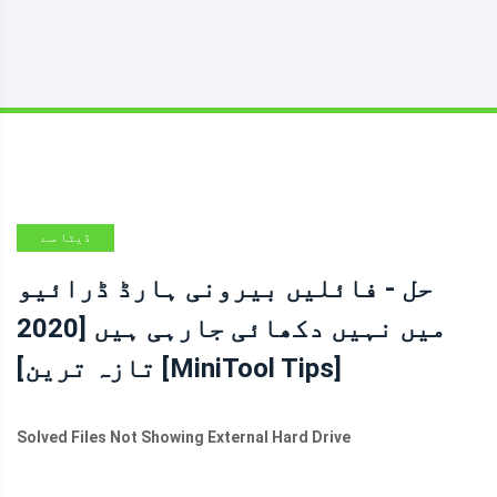
ڈیٹا سے
بازیابی کے
حل - فائلیں بیرونی ہارڈ ڈرائیو
نکات
میں نہیں دکھائی جارہی ہیں [2020
تازہ ترین] [MiniTool Tips]
Solved Files Not Showing External Hard Drive