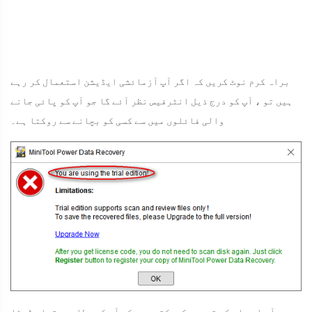
براہ کرم نوٹ کریں کہ اگر آپ آزمائشی ایڈیشن استعمال کر رہے
ہیں تو ، آپ کو درج ذیل انٹرفیس نظر آئے گا جو آپ کو پائی جانے
والی فائلوں میں سے کسی کو بچانے سے روکتا ہے۔
جب آپ اس بات کی تصدیق کرسکتے ہیں کہ آپ کو مطلوبہ تمام ڈیٹا