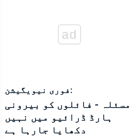
ad
فوری نیویگیشن:
مسئلہ - فائلوں کو بیرونی
ہارڈ ڈرائیو میں نہیں
دکھایا جارہا ہے