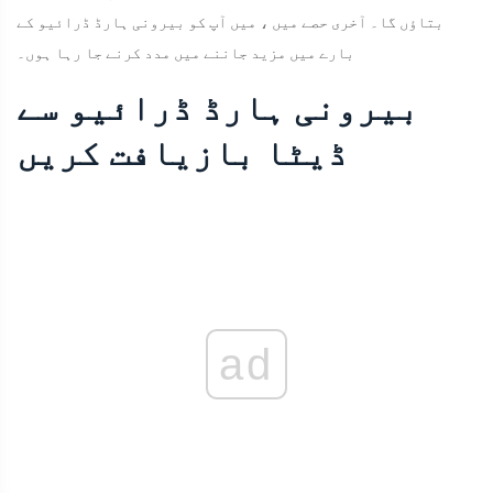
بتاؤں گا۔ آخری حصے میں ، میں آپ کو بیرونی ہارڈ ڈرائیو کے
بارے میں مزید جاننے میں مدد کرنے جا رہا ہوں۔
بیرونی ہارڈ ڈرائیو سے
ڈیٹا بازیافت کریں
ad