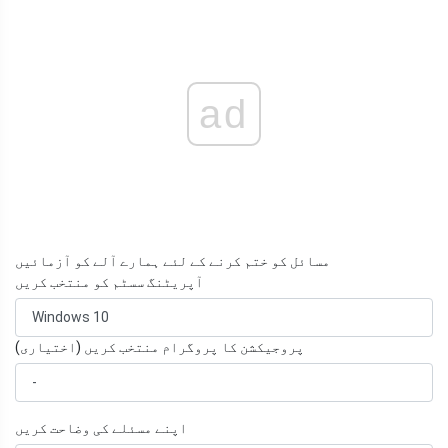
ad
مسائل کو ختم کرنے کے لئے ہمارے آلے کو آزمائیں
آپریٹنگ سسٹم کو منتخب کریں
پروجیکشن کا پروگرام منتخب کریں (اختیاری)
اپنے مسئلے کی وضاحت کریں