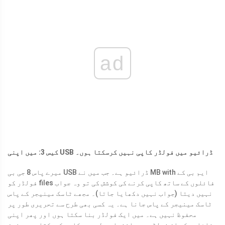
ad
کیس 3: میں اپنی USB ڈرائیو میں فولڈر کاپی نہیں کرسکتا ہوں۔
میرے پاس 8 جی بی USB ڈرائیو ہے۔ جب میں نے MB with ایم بی کے
فولڈر کو files فائلوں کے ساتھ کاپی کرنے کی کوشش کی تو وہ جواب
نہیں دیتا (جواب نہیں دکھایا جاتا)۔ مجھے ٹاسک مینیجر کے پاس
ٹاسک مینیجر کے پاس جانا ہے۔ یہ کسی بھی طرح سے تحریری طور پر
محفوظ نہیں ہے۔ میں ایک فولڈر بنا سکتا ہوں اور پھر اپنی
فائلوں کو ان فولڈر میں انفرادی طور پر کاپی کرسکتا ہوں۔ نیز