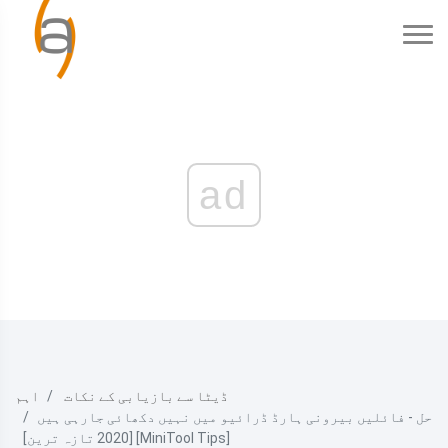
ad
ڈیٹا سے بازیابی کے نکات
اہم
حل - فائلیں بیرونی ہارڈ ڈرائیو میں نہیں دکھائی جارہی ہیں
[2020 تازہ ترین] [MiniTool Tips]