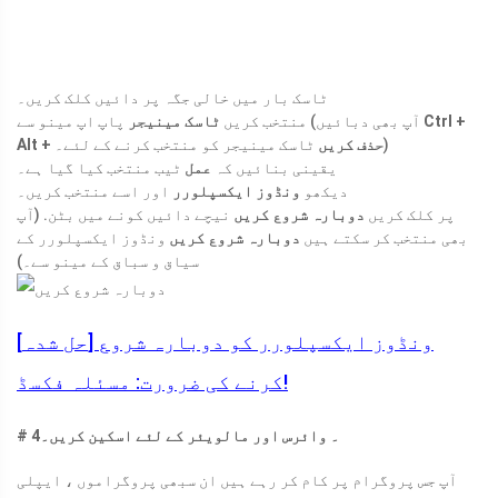
ٹاسک بار میں خالی جگہ پر دائیں کلک کریں۔
Ctrl +
پاپ اپ مینو سے (آپ بھی دبائیں
منتخب کریں
ٹاسک مینیجر
ٹاسک مینیجر کو منتخب کرنے کے لئے۔)
Alt + حذف کریں
یقینی بنائیں کہ
عمل
ٹیب منتخب کیا گیا ہے۔
دیکھو
ونڈوز ایکسپلورر
اور اسے منتخب کریں۔
پر کلک کریں
دوبارہ شروع کریں
نیچے دائیں کونے میں بٹن. (آپ
بھی منتخب کر سکتے ہیں
دوبارہ شروع کریں
ونڈوز ایکسپلورر کے
سیاق و سباق کے مینو سے۔)
[حل شدہ] ونڈوز ایکسپلورر کو دوبارہ شروع
کرنے کی ضرورت: مسئلہ فکسڈ!
# 4۔ وائرس اور مالویئر کے لئے اسکین کریں۔
آپ جس پروگرام پر کام کر رہے ہیں ان سبھی پروگراموں ، ایپلی