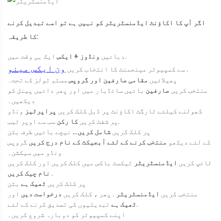
اگر آپ کا اکاؤنٹ ایڈمنسٹریٹر کو نہیں ہے تو اسے تبدیل کرنے
کا طریقہ:
ایک ہی وقت میں.
دبائیں
ونڈوز + ایکس
ون ایکس مینو
.
سے کمپیوٹر مینجمنٹ کا انتخاب کریں
پھیلائیں
مقامی صارفین اور گروپس
سسٹم ٹولز کے تحت۔
منتخب کریں
صارفین
بائیں سائڈبار میں اور پھر دائیں پینل کو
دیکھیں۔
کھولنے کیلئے ٹارگٹ اکاؤنٹ پر ڈبل کلک کریں
پراپرٹیز
ونڈو
سب سے اوپر ٹیب.
پر شفٹ کریں
کا رکن
پر کلک کریں
شامل کریں…
نیچے بائیں طرف بٹن
کے لئے دیکھو
منتخب کرنے کے لئے آبجیکٹ کے نام درج کریں
گروپس
ونڈو میں سیکشن۔
ٹائپ کریں
ایڈمنسٹریٹر
ٹیکسٹ باکس میں کلک کریں اور کلک کریں
.
نام چیک کریں
پر کلک کریں
ٹھیک ہے
بٹن
منتخب کریں
ایڈمنسٹریٹر
. پھر ، کلک کریں
درخواست دیں
اور
تبدیلیوں کی تصدیق کرنے کے لئے.
ٹھیک ہے
اپنے کمپیوٹر کو دوبارہ شروع کریں۔