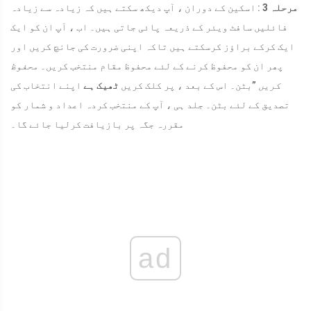
مرحلہ 3
: اسکین کے دوران ، آپ دیکھ سکتے ہیں کہ زیادہ سے زیادہ
فائلیں سافٹ ویئر کے ذریعہ پائی جاتی ہیں۔ اب ، آپ ان کو ایک
ایک کرکے براؤز کرسکتے ہیں تاکہ اپنی ضرورت کی جانچ کریں اور
پھر ان کو محفوظ کرنے کے لئے محفوظ مقام منتخب کریں۔
محفوظ
کریں
”بٹن۔ اس کے بعد ، پر کلک کریں
ٹھیک ہے
اپنے انتخاب کی
تصدیق کے لئے بٹن۔ جلد ہی ، آپ کے منتخب کردہ اعداد و شمار کو
مقررہ جگہ پر بازیافت کرلیا جائے گا۔
ad