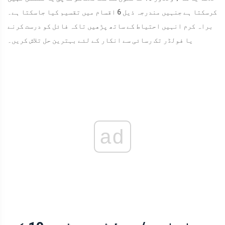
کرسکتا ہے جنہیں مندرجہ ذیل 6 اقسام میں تقسیم کیا جاسکتا ہے۔
براہ کرم انہیں احتیاط کے ساتھ پڑھیں تاکہ فائل کو درست کرنے
یا فولڈر تک رسائی سے انکار کے لئے بہترین حل تلاش کریں۔
ad