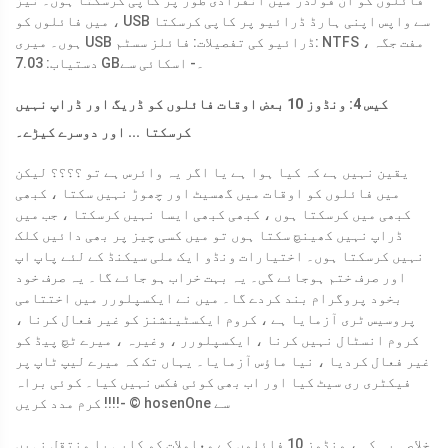
، میں فائلوں کو USB سے واپس اپنی ہارڈ ڈرائیو پر کاپی کرسکتا
ہوں۔ میری USB ڈرائیو کی تفصیلات: فائلز سسٹم: NTFS ، مفت جگہ
دستیاب: 7.03 GB۔
- اسکائی سے
کیس 4: ونڈوز 10 بعض اوقات فائلوں کو ڈریگ اور ڈراپ نہیں
کرسکتا ... اور دوسرے کیڑے۔
یقین نہیں ہے کہ کیا ہوا ہے یا اگر یہ وائرس ہے تو ؟؟؟؟ لیکن
میں فائلوں کو اوقات میں گھسیٹ اور چھوڑ نہیں سکتا ، کبھی
کبھی میں کرسکتا ہوں ، کبھی کبھی ایسا نہیں کرسکتا ، جب میں
ڈراپ نہیں کھینچ سکتا ہوں تو میں کسی چیز پر بھی دائیں کلک
نہیں کرسکتا ہوں۔ اختیارات ونڈو ایک ملی سیکنڈ کے لئے پاپ اپ
اور صرف ختم ہوجائے گی۔ یہ بہت خراب ہو جائے گا۔ یہ صرف خود
بخود پروگرام بند کردے گا۔ میں نے ایکسپلورر میں اختتامی
پروسیس ٹری آزمایا ہے ، کروم ایکسٹینشنز کو غیر فعال کرنا ،
کروم انسٹال نہیں کرنا ، ایکسپلورر ، وغیرہ ، میرے ٹچ پیڈ کو
غیر فعال کردیا ، نیا ماؤس آزمایا۔ یہاں تک کہ میرے لیپ ٹاپ پر
فیکٹری ری سیٹ کیا اور اب بھی کوئی فکس نہیں کیا۔ کوئی براہ
- © hosenOne سے
کرم مدد کریں !!!!
خلاصہ یہ کہ ، ونڈوز 10 فائلوں کے معاملات کو کاپی یا منتقل نہیں