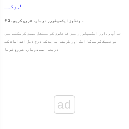
ہوگیا!
# 3۔ ونڈوز ایکسپلورر دوبارہ شروع کریں۔
جب آپ ونڈوز ایکسپلورر میں فائلوں کو منتقل نہیں کرسکتے ہیں
تو ٹھیک کرنے کا ایک اور طریقہ یہ ہے کہ درج ذیل اقدامات کے
ذریعہ اسے دوبارہ شروع کرنا:
ad