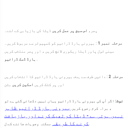
پھر،
اس سبق پر عمل کریں
ڈیٹا کی بازیابی کے لئے۔
مرحلہ نمبر 1
: بیرونی ہارڈ ڈرائیو کو کمپیوٹر سے مربوط کریں۔
مینی ٹول پاور ڈیٹا ریکوری لانچ کریں ، اور پھر منتخب کریں
.
ہارڈ ڈسک ڈرائیو
مرحلہ 2
: دائیں طرف سے ہدف بیرونی ہارڈ ڈرائیو کا انتخاب کریں
اور پر کلک کریں
اسکین کریں
بٹن
نوٹ:
اگر آپ کی بیرونی ہارڈ ڈرائیو یہاں نہیں دکھائی گئی ہے تو
بیرونی ہارڈ ڈرائیو ظاہر
، براہ کرم رجوع کریں
نہیں ہوتی ہے - ڈیٹا کو ٹھیک کرنے اور بازیافت
کرنے کا طریقہ
ممکنہ وجوہات جاننے کے ل.