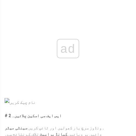
ad
# 2 ایس ایف سی اسکین چلائیں۔
.
ونڈوز سرچ بار کھولیں اور ٹائپ کریں
سینٹی میٹر
دائیں پر دبائیں
کمانڈ پرامپٹ
تلاش کے نتائج سے۔