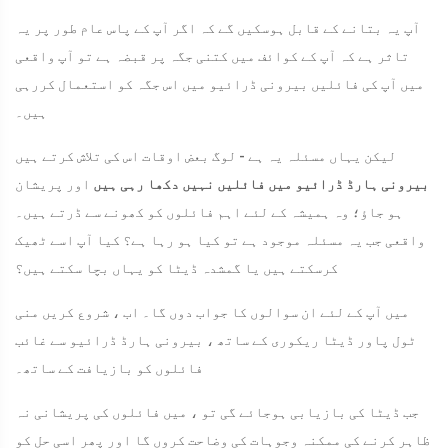
آپ یہ بتانے کے قابل ہوسکیں گے کہ اگر آپ کے پاس عام طور پر یہ
تاثر ہے کہ آپ کے کوائف میں کتنی جگہ پر قبضہ ہے تو آپ واقعی
میں آپ کی فائلیں بیرونی ڈرائیو میں اس جگہ کو استعمال کررہی
ہیں۔
لیکن یہاں مسئلہ یہ ہے - لوگ بعض اوقات اس کی تلاش کرتے ہیں
بیرونی ہارڈ ڈرائیو میں فائلیں نہیں دکھا رہی ہیں
اور پریشان
ہو جاؤ؛ وہ ہمیشہ کے لئے اہم فائلوں کو کھونے سے ڈرتے ہیں۔
واقعی جب یہ مسئلہ موجود ہے تو کیا ہو رہا ہے؟ کیا آپ اسے ٹھیک
کرسکتے ہیں یا گمشدہ ڈیٹا کو یہاں بچا سکتے ہیں؟
میں آپ کے لئے ان سوالوں کا جواب دوں گا۔ اب ، شروع کریں منی
ٹول پاور ڈیٹا ریکوری کے ساتھ ، بیرونی ہارڈ ڈرائیو سے غائب
فائلوں کو بازیافت کے ساتھ۔
جب ڈیٹا کی بازیابی ہوجائے گی تو ، میں فائلوں کی پریشانی نہ
ظاہر کرنے کی ممکنہ وجوہات کی وضاحت کروں گا اور پھر اسی حل کو