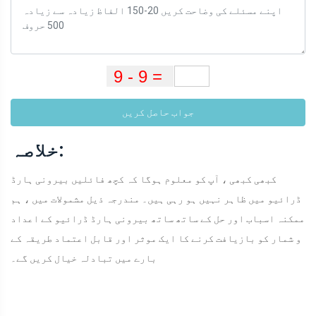
جواب حاصل کریں
خلاصہ:
کبھی کبھی ، آپ کو معلوم ہوگا کہ کچھ فائلیں بیرونی ہارڈ
ڈرائیو میں ظاہر نہیں ہو رہی ہیں۔ مندرجہ ذیل مشمولات میں ، ہم
ممکنہ اسباب اور حل کے ساتھ ساتھ بیرونی ہارڈ ڈرائیو کے اعداد
و شمار کو بازیافت کرنے کا ایک موثر اور قابل اعتماد طریقہ کے
بارے میں تبادلہ خیال کریں گے۔