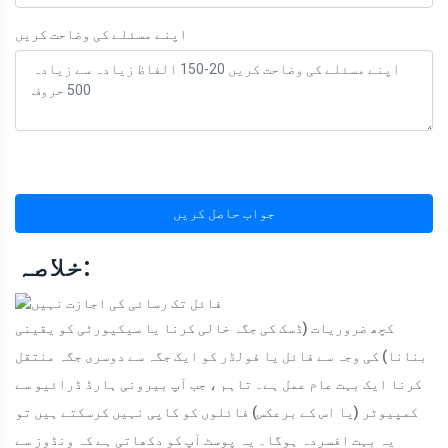
اپنے مسئلے کی وضاحت کریں
جواب حاصل کریں
خلاصہ:
کچھ ضروریات (ڈسک کی جگہ خالی کرنا یا سیکیورٹی کو یقینی
بنانا) کی وجہ سے فائل یا فولڈر کو ایک جگہ سے دوسری جگہ منتقل
کرنا ایک بہت عام عمل ہے۔ تاہم ، جب آپ بیرونی ہارڈ ڈرائیو سے
کمپیوٹر (یا اس کے برعکس) فائلوں کو کاپی نہیں کرسکتے ہیں تو
یہ بہت افسردہ ہوگا۔ یہ پوسٹ آپ کو دکھاتی ہے کہ ونڈوز سے