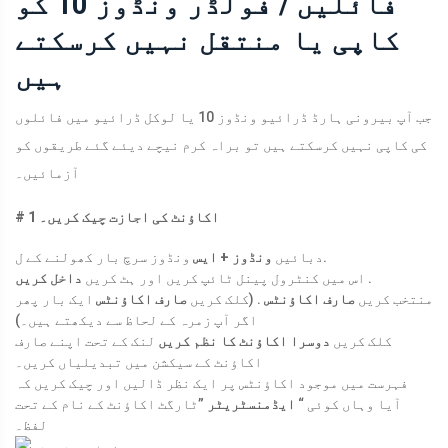
فائلیں / فولڈر ونڈوز 10 کو
کاپی یا منتقل نہیں کرسکتے
ہیں
جب آپ بیرونی ہارڈ ڈرائیو ونڈوز 10 یا لوکل ڈرائیو میں فائلوں
کی کاپی نہیں کرسکتے ہیں تو براہ کرم نیچے دیئے گئے طریقوں کو
آزمائیں۔
# 1 اکاؤنٹ کی اجازت چیک کریں۔
ونڈوز سرچ بار کھولنے کے ل.
دبائیں
ونڈوز + ایس
.
اس میں کنٹرول پینل ٹائپ کریں اور ہٹ کریں
داخل کریں
منتخب کریں
صارف اکاؤنٹس
. (کلک کریں
صارف اکاؤنٹس
ایک بار پھر
اگر آپ زمرہ کے لحاظ سے دیکھتے ہیں۔)
کلک کریں
دوسرا اکاؤنٹ کا نظم کریں
لنک کے تحت اپنے صارف
اکاؤنٹ کے سیکشن میں تبدیلیاں کریں۔
فہرست میں موجود اکاؤنٹس پر ایک نظر ڈالیں اور چیک کریں کہ
آیا وہاں کوئی “
ایڈمنسٹریٹر
”ٹارگٹ اکاؤنٹ کے نام کے تحت
لفظ۔