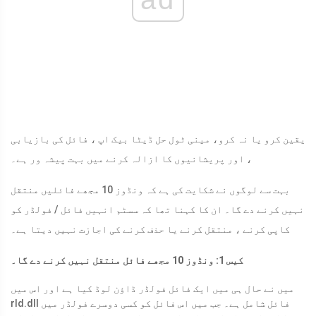
یقین کرو یا نہ کرو، مینی ٹول حل ڈیٹا بیک اپ ، فائل کی بازیابی
، اور پریشانیوں کا ازالہ کرنے میں بہت پیشہ ور ہے۔
بہت سے لوگوں نے شکایت کی ہے کہ ونڈوز 10 مجھے فائلیں منتقل
نہیں کرنے دے گا۔ ان کا کہنا تھا کہ سسٹم انہیں فائل / فولڈر کو
کاپی کرنے ، منتقل کرنے یا حذف کرنے کی اجازت نہیں دیتا ہے۔
کیس 1: ونڈوز 10 مجھے فائل منتقل نہیں کرنے دے گا۔
میں نے حال ہی میں ایک فائل فولڈر ڈاؤن لوڈ کیا ہے اور اس میں
rld.dll فائل شامل ہے۔ جب میں اس فائل کو کسی دوسرے فولڈر میں