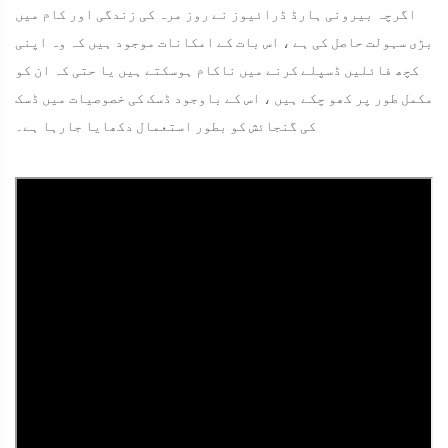
اگرچہ بیرونی ہارڈ ڈرائیوز نے روز مرہ کی زندگی اور کام میں
بڑی سہولت حاصل کی ہے ، اس بات کے امکانات موجود ہیں کہ وہ اپنی
کچھ فائلیں ڈسپلے کرنے میں ناکام ہوسکتے ہیں یا حتی کہ ان کو
مکمل طور پر کھو چکے ہیں ، اس کے باوجود ڈسک کی خصوصیات میں ڈسک
کی گنجائش کو بطور استعمال دکھایا جارہا ہے۔