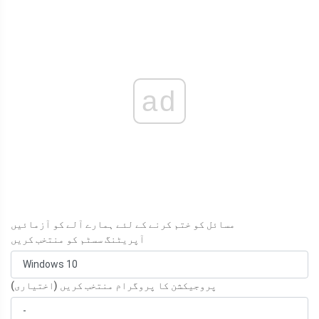
ad
مسائل کو ختم کرنے کے لئے ہمارے آلے کو آزمائیں
آپریٹنگ سسٹم کو منتخب کریں
پروجیکشن کا پروگرام منتخب کریں (اختیاری)