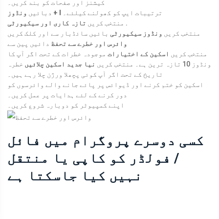
کیشنز اور صفحات کو بند کریں۔
ترتیبات ایپ کو کھولنے کیلئے۔
ونڈوز + I
دبائیں
.
منتخب کریں
تازہ کاری اور سیکیورٹی
منتخب کریں
ونڈوز سیکیورٹی
بائیں سائڈبار سے اور کلک کریں
وائرس اور خطرے سے تحفظ
دائیں پین سے
منتخب کریں
اسکین کے اختیارات
موجودہ خطرات کے تحت اگر آپ کا
ونڈوز 10 تازہ ترین ہے۔ منتخب کریں
نیا جدید اسکین چلائیں
خطرہ
تاریخ کے تحت اگر آپ کوئی پچھلا ورژن چلا رہے ہیں۔
اسکین کو ختم کرنے اور ڈیوائس پر پائے جانے والے وائرسوں کو
دور کرنے کے لئے ہدایات پر عمل کریں۔
اپنے کمپیوٹر کو دوبارہ شروع کریں۔
کسی دوسرے پروگرام میں فائل
/ فولڈر کو کاپی یا منتقل
نہیں کیا جاسکتا ہے