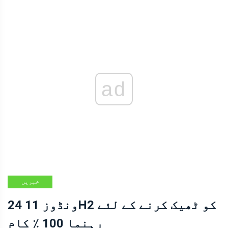
ad
خبریں
ونڈوز 11 24H2 کو ٹھیک کرنے کے لئے
رہنما 100 ٪ کام