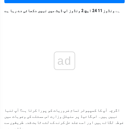
ہے
ونڈوز 11 24 ایچ 2 ونڈوز اپ ڈیٹ میں نہیں دکھائی دے رہا ہے
ad
اگرچہ آپ کا کمپیوٹر تمام ضروریات کو پورا کرتا ہے؟ آپ تنہا
نہیں ہیں۔ اس گائیڈ پر منیٹل وزارت اس مسئلے کی وجوہات میں
غوطہ لگاتے ہیں اور اسے جلد حل کرنے کے لئے ثابت شدہ طریقوں سے
چلتے ہیں۔