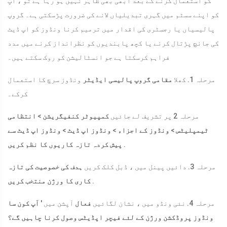
کو استعمال کرنے کے بعد ابھی بھی ظاہر نہیں ہو رہا ہے تو ، آپ
کو اپنے سسٹم میں گہری تبدیلیاں لانے کی ضرورت پڑسکتی ہے۔ گروپ
پالیسیاں یا رجسٹری کی اقدار میں ترمیم کرنا ونڈوز کو اپ ڈیٹ
کی جانچ پڑتال کرنے یا کچھ پابندیوں کو نظرانداز کرنے میں مدد
فراہم کرسکتا ہے جو انسٹالیشن کو روک سکتے ہیں۔
مرحلہ 1. کھلا
مقامی گروپ پالیسی ایڈیٹر
ونڈوز سرچ کا استعمال
کرکے۔
مرحلہ 2 پر تشریف لے جائیں
کمپیوٹر کنفیگریشن
>
انتظامی
ٹیمپلیٹس
>
ونڈوز کے اجزاء
>
ونڈوز اپ ڈیٹ
>
ونڈوز اپ ڈیٹ سے
.
پیش کردہ تازہ کاریوں کا نظم کریں
مرحلہ 3. دائیں پینل میں ، ڈبل کلک کریں
ہدف کی خصوصیت کی تازہ
.
کاری کا ورژن منتخب کریں
مرحلہ 4. نئی ونڈو میں ، نشان لگائیں
فعال
آپشن میں '
آپ کون سا
ونڈوز پروڈکشن ورژن کے لئے فیچر اپڈیٹس وصول کرنا چاہیں گے؟