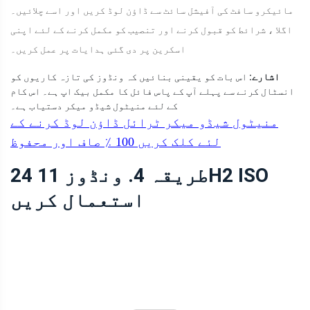
مائیکرو سافٹ کی آفیشل سائٹ سے ڈاؤن لوڈ کریں اور اسے چلائیں۔
اگلا ، شرائط کو قبول کرنے اور تنصیب کو مکمل کرنے کے لئے اپنی
اسکرین پر دی گئی ہدایات پر عمل کریں۔
اشارے:
اس بات کو یقینی بنائیں کہ ونڈوز کی تازہ کاریوں کو
انسٹال کرنے سے پہلے آپ کے پاس فائل کا مکمل بیک اپ ہے۔ اس کام
کے لئے منیٹول شیڈو میکر دستیاب ہے۔
منیٹول شیڈو میکر ٹرائل
ڈاؤن لوڈ کرنے کے
لئے کلک کریں
100 ٪
صاف اور محفوظ
طریقہ 4. ونڈوز 11 24H2 ISO
استعمال کریں