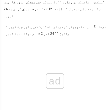
”سیکشن ، ٹائپ کریں
ونڈوز 11
. ان سے کم
خصوصیت کی تازہ کاریوں
. اس کے بعد ، اس تبدیلی کا اطلاق
24H2
کے لئے ہدف ورژن
”، ان پٹ
کریں۔
مرحلہ 5۔ اپنے کمپیوٹر کو دوبارہ اسٹارٹ کریں اور چیک کریں کہ
ونڈوز 11 24 ایچ 2 ظاہر ہوتا ہے یا نہیں۔
ad