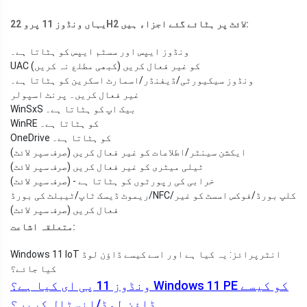
یہاں ونڈوز 11 پرو 22H2 لائٹ پر ہٹائے گئے اجزاء ہیں:
ونڈوز ایپس اور سسٹم ایپس کو ہٹاتا ہے۔
UAC کو غیر فعال کریں (کبھی مطلع نہ کریں)
ونڈوز سیکیورٹی/ڈیفنڈر/اسمارٹ اسکرین کو ہٹاتا ہے۔
غیر فعال کریں۔ پرنٹ اسپولر
WinSxS بیک اپ کو ہٹاتا ہے۔
WinRE کو ہٹاتا ہے۔
OneDrive کو ہٹاتا ہے۔
ایکشن سینٹر/اطلاعات کو غیر فعال کریں (صرف سپر لائٹ)
ٹیلی میٹری کو غیر فعال کریں (صرف سپر لائٹ)
خرابی کی رپورٹوں کو ہٹاتا ہے - (صرف سپر لائٹ)
ریموٹ ڈیسک ٹاپ/ٹیبلٹ کی بورڈ/NFC/کلپ بورڈ/فوکس اسسٹ کو غیر
فعال کریں (صرف سپر لائٹ)
متعلقہ اشاعت:
Windows 11 IoT انٹرپرائز: یہ کیا ہے اور اسے کیسے ڈاؤن لوڈ
کیا جائے؟
ونڈوز 11 پی ای کیا ہے؟ Windows 11 PE کو کیسے
ڈاؤن لوڈ/انسٹال کریں؟