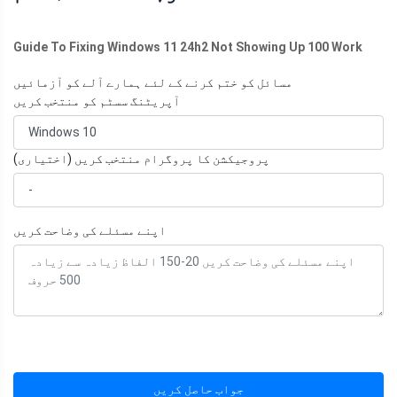
Guide To Fixing Windows 11 24h2 Not Showing Up 100 Work
مسائل کو ختم کرنے کے لئے ہمارے آلے کو آزمائیں
آپریٹنگ سسٹم کو منتخب کریں
پروجیکشن کا پروگرام منتخب کریں (اختیاری)
اپنے مسئلے کی وضاحت کریں
جواب حاصل کریں