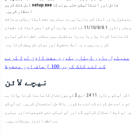
فائل اور انسٹالیشن ختم ہونے کا
setup.exe
ڈبل کلک کریں
انتظار کریں۔
منیٹول پاور ڈیٹا کی بازیابی ہے بہترین مفت ڈیٹا ریکوری سافٹ
ویئر ونڈوز 11/10/8/8.1 کے لئے۔ چاہے آپ کو ابھی ڈیٹا کے نقصان
کا سامنا کرنا پڑ رہا ہے یا مستقبل میں ممکنہ خطرات کی تیاری
کر رہے ہیں ، یہ ایک محفوظ اور موثر حل پیش کرتا ہے۔
منیٹول پاور ڈیٹا ریکوری مفت
ڈاؤن لوڈ کرنے
کے لئے کلک کریں
100 ٪
صاف اور محفوظ
نیچے لائن
اگر آپ کو ونڈوز 11 24 ایچ 2 کی صورتحال کا سامنا کرنا پڑتا ہے
تو ، اسے حل کرنے کے لئے مذکورہ بالا حل استعمال کریں۔ تب آپ کو
یہ اپ ڈیٹ انسٹال کرلیں گے اور آپ اس کی نئی خصوصیات اور بہتری
سے لطف اندوز ہوسکتے ہیں۔