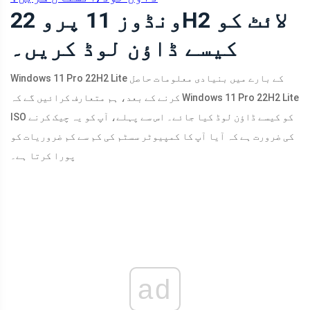
ونڈوز 11 پرو 22H2 لائٹ کو
کیسے ڈاؤن لوڈ کریں۔
Windows 11 Pro 22H2 Lite کے بارے میں بنیادی معلومات حاصل
کرنے کے بعد، ہم متعارف کرائیں گے کہ Windows 11 Pro 22H2 Lite
ISO کو کیسے ڈاؤن لوڈ کیا جائے۔ اس سے پہلے، آپ کو یہ چیک کرنے
کی ضرورت ہے کہ آیا آپ کا کمپیوٹر سسٹم کی کم سے کم ضروریات کو
پورا کرتا ہے۔
ad