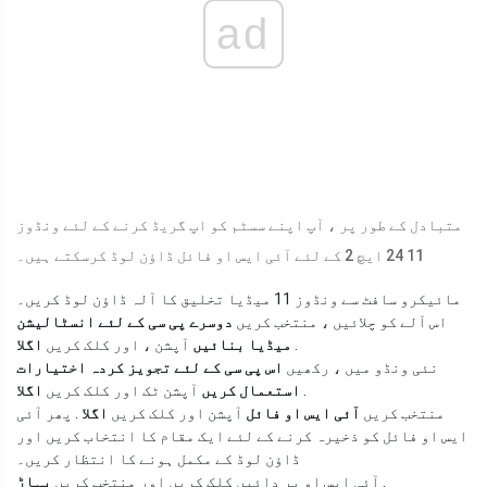
ad
متبادل کے طور پر ، آپ اپنے سسٹم کو اپ گریڈ کرنے کے لئے ونڈوز
11 24 ایچ 2 کے لئے آئی ایس او فائل ڈاؤن لوڈ کرسکتے ہیں۔
مائیکرو سافٹ سے ونڈوز 11 میڈیا تخلیق کا آلہ ڈاؤن لوڈ کریں۔
اس آلے کو چلائیں ، منتخب کریں
دوسرے پی سی کے لئے انسٹالیشن
.
میڈیا بنائیں
آپشن ، اور کلک کریں
اگلا
نئی ونڈو میں ، رکھیں
اس پی سی کے لئے تجویز کردہ اختیارات
.
استعمال کریں
آپشن ٹک اور کلک کریں
اگلا
منتخب کریں
آئی ایس او فائل
آپشن اور کلک کریں
اگلا
. پھر آئی
ایس او فائل کو ذخیرہ کرنے کے لئے ایک مقام کا انتخاب کریں اور
ڈاؤن لوڈ کے مکمل ہونے کا انتظار کریں۔
.
آئی ایس او پر دائیں کلک کریں اور منتخب کریں
پہاڑ