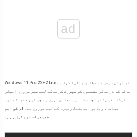
ad
Windows 11 Pro 22H2 Lite کو اپنی مرضی کے مطابق بنایا گیا ہے
تاکہ کم درجے کی مشینوں کو سپورٹ کرنے کے لیے غیر ضروری ایپلی
کیشنز کو ہٹایا جا سکے۔ یہ بھاری نہیں ہے جو گیم کھیلنے اور
میڈیا، ویڈیو ایڈیٹنگ وغیرہ کے لیے موزوں ہے۔
اس کی اہم
خصوصیات درج ذیل ہیں۔