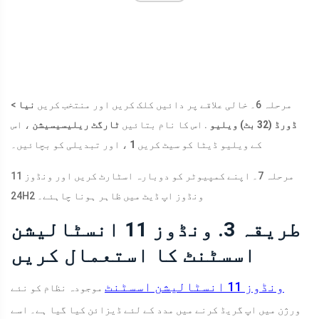
مرحلہ 6۔ خالی علاقے پر دائیں کلک کریں اور منتخب کریں
نیا
>
ڈورڈ (32 بٹ) ویلیو
. اس کا نام بتائیں
ٹارگٹ ریلیسیسیشن
، اس
، اور تبدیلی کو بچائیں۔
کے ویلیو ڈیٹا کو سیٹ کریں
1
مرحلہ 7۔ اپنے کمپیوٹر کو دوبارہ اسٹارٹ کریں اور ونڈوز 11
24H2 ونڈوز اپ ڈیٹ میں ظاہر ہونا چاہئے۔
طریقہ 3. ونڈوز 11 انسٹالیشن
اسسٹنٹ کا استعمال کریں
ونڈوز 11 انسٹالیشن اسسٹنٹ
موجودہ نظام کو نئے
ورژن میں اپ گریڈ کرنے میں مدد کے لئے ڈیزائن کیا گیا ہے۔ اسے