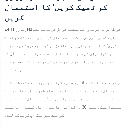
کو ٹھیک کریں' کا استعمال
کریں
ونڈوز 11 24H2 کو ظاہر نہ کرنے والے مسئلے کو حل کرنے کے لئے
پہلی فکس 'ونڈوز اپ ڈیٹ کا استعمال کرتے ہوئے مسائل کو ٹھیک
کریں' کے آلے کو چلائیں۔ یہ ونڈوز اپ ڈیٹ ریکوری ٹول موجودہ
ونڈوز ورژن کی دوبارہ انسٹال انجام دیتا ہے ، اور آپ کی
فائلیں ، ایپلی کیشنز ، اور سسٹم کی ترتیبات کو محفوظ کیا
جائے گا۔
بہر حال ، ڈیٹا سیکیورٹی کے تحفظات کے ل it ، اس مرمت کے آلے کو
استعمال کرنے سے پہلے اپنے ڈیٹا ، خاص طور پر اہم فائلوں کا
بیک اپ لینے کی بھی سفارش کی جاتی ہے۔ آپ استعمال کرسکتے ہیں
منیٹول شیڈو میکر 30 دن کے اندر فائلوں ، پارٹیشنز ، یا سسٹم
کو مفت میں بیک اپ کرنے کے لئے۔