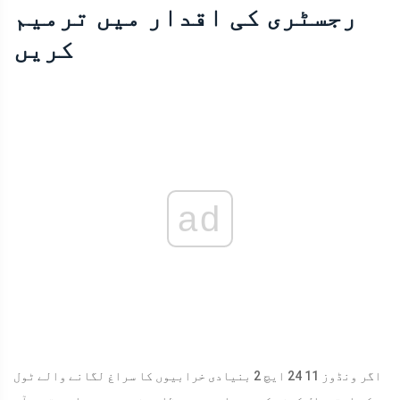
رجسٹری کی اقدار میں ترمیم
کریں
ad
اگر ونڈوز 11 24 ایچ 2 بنیادی خرابیوں کا سراغ لگانے والے ٹول