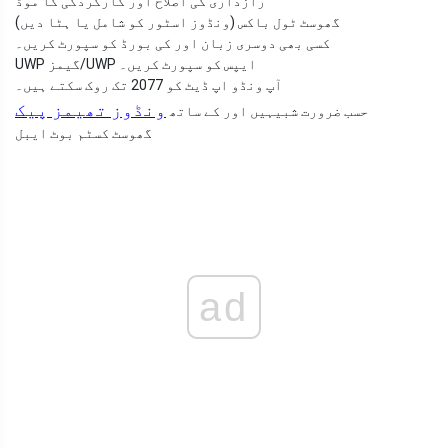
رازداری کی اصلاح اور کارکردگی کا موڈ
گھوسٹ ٹول باکس (ونڈوز اسٹور کو شامل یا ہٹا دیں)
کسی بھی دوسری زبان اور کی بورڈ کو سپورٹ کریں۔
UWP گیمز/UWP ایپس کو سپورٹ کریں۔
آپ ونڈو اپ ڈیٹ کو 2077 تک روک سکتے ہیں۔
ونڈوز تھیمز پیک
حسب ضرورت شبیہیں اور کے ساتھ
گھوسٹ کسٹم بوٹ ایبل
ad