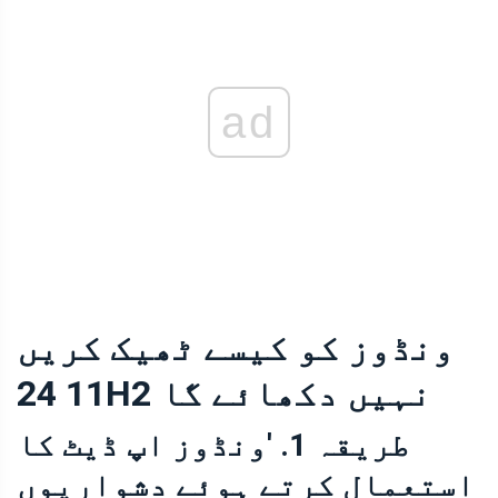
ad
ونڈوز کو کیسے ٹھیک کریں
11 24H2 نہیں دکھائے گا
طریقہ 1. 'ونڈوز اپ ڈیٹ کا
استعمال کرتے ہوئے دشواریوں