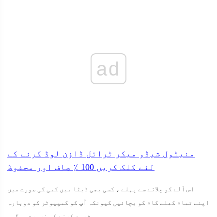
ad
منیٹول شیڈو میکر ٹرائل
ڈاؤن لوڈ کرنے کے
لئے کلک کریں
100 ٪
صاف اور محفوظ
اس آلے کو چلانے سے پہلے ، کسی بھی ڈیٹا میں کمی کی صورت میں
اپنے تمام کھلے کام کو بچائیں کیونکہ آپ کو کمپیوٹر کو دوبارہ
شروع کرنے کی ضرورت ہوگی۔