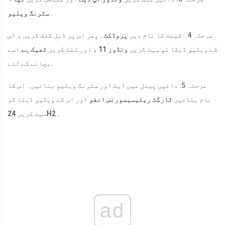
.
سٹرنگ ویلیو
مرحلہ 4۔ قیمت کا نام دیں
پروڈکٹ
. پھر اس پر ڈبل کلک کریں ، اس
کے ویلیو ڈیٹا کو سیٹ کریں
ونڈوز 11
، اور کلک کریں
ٹھیک ہے
اسے
بچانے کے لئے.
مرحلہ 5. دائیں پینل میں ایک اور سٹرنگ ویلیو بنائیں۔ اس کا
نام بتائیں
ٹارگٹ ریلیسیسورنس انفو
اور اس کے ویلیو ڈیٹا کو
.
24H2
سیٹ کریں
ad