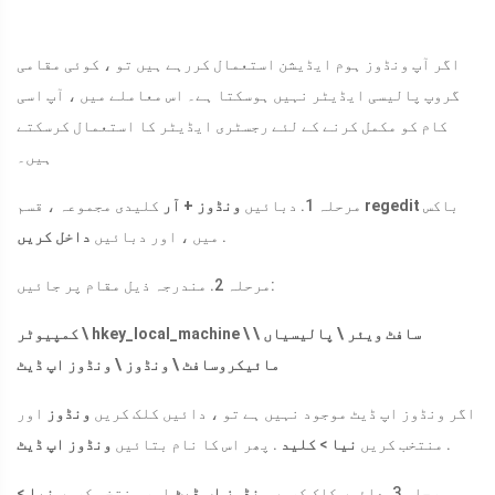
اگر آپ ونڈوز ہوم ایڈیشن استعمال کررہے ہیں تو ، کوئی مقامی
گروپ پالیسی ایڈیٹر نہیں ہوسکتا ہے۔ اس معاملے میں ، آپ اسی
کام کو مکمل کرنے کے لئے رجسٹری ایڈیٹر کا استعمال کرسکتے
ہیں۔
باکس
regedit
کلیدی مجموعہ ، قسم
مرحلہ 1. دبائیں
ونڈوز + آر
.
میں ، اور دبائیں
داخل کریں
مرحلہ 2. مندرجہ ذیل مقام پر جائیں:
کمپیوٹر \ hkey_local_machine \ سافٹ ویئر \ پالیسیاں \
مائیکروسافٹ \ ونڈوز \ ونڈوز اپ ڈیٹ
اگر ونڈوز اپ ڈیٹ موجود نہیں ہے تو ، دائیں کلک کریں
ونڈوز
اور
.
منتخب کریں
نیا
>
کلید
. پھر اس کا نام بتائیں
ونڈوز اپ ڈیٹ
مرحلہ 3. دائیں کلک کریں
ونڈوز اپ ڈیٹ
اور منتخب کریں
نیا
>