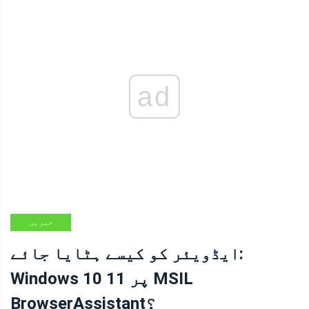
ad
خبریں
ایڈویئر کو کیسے ہٹایا جائے:
Windows 10 11 پر MSIL
BrowserAssistant؟