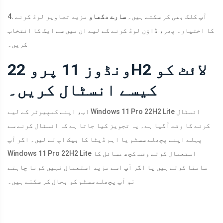
4. آپ کلک بھی کر سکتے ہیں۔
سارے دکھاو
مزید تصاویر لوڈ کرنے
کا اختیار۔ پھر، ڈاؤن لوڈ کرنے کے لیے ان میں سے ایک کا انتخاب
کریں۔
ونڈوز 11 پرو 22H2 لائٹ کو
کیسے انسٹال کریں۔
اب، اپنے کمپیوٹر کے لیے Windows 11 Pro 22H2 Lite انسٹال
کرنے کا وقت آگیا ہے۔ یہ تجویز کیا جاتا ہے کہ انسٹال کرنے سے
پہلے اپنے پچھلے سسٹم یا اہم ڈیٹا کا بیک اپ لے لیں۔ اگر آپ
Windows 11 Pro 22H2 Lite استعمال کرتے وقت کچھ مسائل کا
سامنا کرتے ہیں یا اگر آپ اسے مزید استعمال نہیں کرنا چاہتے
تو آپ پچھلے سسٹم کو بحال کر سکتے ہیں۔