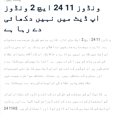
ونڈوز 11 24 ایچ 2 ونڈوز
اپ ڈیٹ میں نہیں دکھائی
دے رہا ہے
ونڈوز 11 24 ایچ 2 ایک بڑی تازہ کاری ہے جو طویل عرصے سے دستیاب
ہے۔ تاہم ، بہت سارے صارفین نے اطلاع دی ہے کہ یہ اب بھی ونڈوز
اپ ڈیٹ میں ظاہر نہیں ہوتا ہے ، حالانکہ ان کے آلات بنیادی نظام
کی ضروریات کو پورا کرتے ہیں۔ یہ اتنا مایوس کن ہوسکتا ہے ،
خاص طور پر ان لوگوں کے لئے جو اس اپ ڈیٹ میں شامل نئی خصوصیات
اور بہتری کے منتظر ہیں۔ یہ مسئلہ مختلف عوامل ، جیسے غیر
مطابقت پذیر نظام کی ترتیبات کی وجہ سے ہوسکتا ہے۔
یہ گائیڈ آپ کو مسئلے کو حل کرنے کے لئے ونڈوز کے بلٹ ان ٹولز
کو استعمال کرنے میں مدد کے لئے ڈیزائن کیا گیا ہے اور ونڈوز
11 24H2 اپ ڈیٹ کو کامیابی کے ساتھ ڈاؤن لوڈ اور انسٹال کریں۔