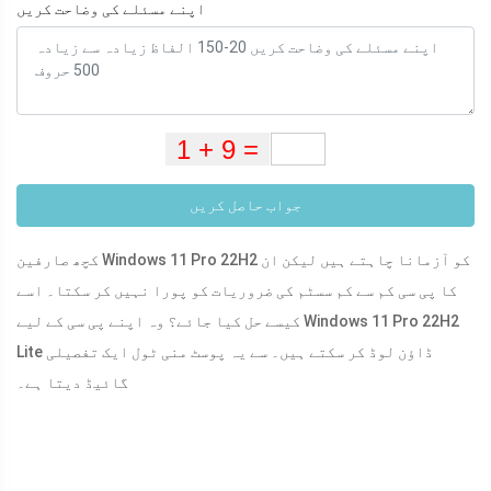
اپنے مسئلے کی وضاحت کریں
جواب حاصل کریں
کچھ صارفین Windows 11 Pro 22H2 کو آزمانا چاہتے ہیں لیکن ان
کا پی سی کم سے کم سسٹم کی ضروریات کو پورا نہیں کر سکتا۔ اسے
کیسے حل کیا جائے؟ وہ اپنے پی سی کے لیے Windows 11 Pro 22H2
Lite ڈاؤن لوڈ کر سکتے ہیں۔ سے یہ پوسٹ منی ٹول ایک تفصیلی
گائیڈ دیتا ہے۔