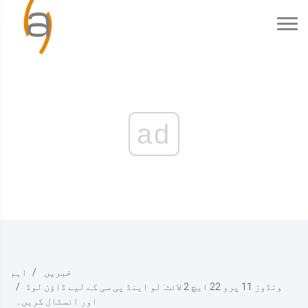
ad
خبریں
اہم
ونڈوز 11 پرو 22 ایچ 2 لائٹ: لو اینڈ پی سی کے لیے ڈاؤن لوڈ
اور انسٹال کریں۔