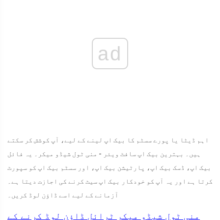
ad
اہم ڈیٹا یا پورے سسٹم کا بیک اپ لینے کے لیے، آپ کوشش کر سکتے
ہیں۔ بہترین بیک اپ سافٹ ویئر - منی ٹول شیڈو میکر۔ یہ فائل
بیک اپ، ڈسک بیک اپ، پارٹیشن بیک اپ، اور سسٹم بیک اپ کو سپورٹ
کرتا ہے اور یہ آپ کو خودکار بیک اپ سیٹ کرنے کی اجازت دیتا ہے۔
آزمانے کے لیے اسے ڈاؤن لوڈ کریں۔
منی ٹول شیڈو میکر ٹرائل
ڈاؤن لوڈ کرنے کے