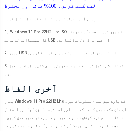
لیے کلک کریں۔
100%
صاف اور محفوظ
پھر، آئیے دیکھتے ہیں کہ اسے کیسے انسٹال کریں:
1۔ Windows 11 Pro 22H2 Lite ISO کو برن کریں۔ جسے آپ نے روفس
کا استعمال کرتے ہوئے USB ڈرائیو پر ڈاؤن لوڈ کیا ہے۔
2. پھر، USB انسٹالیشن ڈرائیو سے اپنے پی سی کو بوٹ کریں۔
3. انسٹالیشن مکمل کرنے کے لیے اسکرین پر دی گئی ہدایات پر عمل
کریں۔
آخری الفاظ
یہاں Windows 11 Pro 22H2 Lite کے بارے میں تمام معلومات ہیں۔
آپ جان سکتے ہیں کہ یہ کیا ہے اور اسے کیسے ڈاؤن لوڈ اور انسٹال
کرنا ہے۔ بس ایک کوشش کے لیے اوپر دی گئی ہدایات پر عمل کریں۔
مجھے امید ہے کہ یہ پوسٹ آپ کے لیے کارآمد ثابت ہو سکتی ہے۔