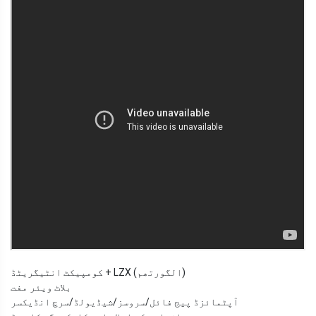
کومپیکٹ انٹیگریٹڈ + LZX (الگورتھم)
بلاٹ ویئر مفت
آپٹمائزڈ پیج فائل/سروسز/شیڈیولڈ/سرچ انڈیکسر