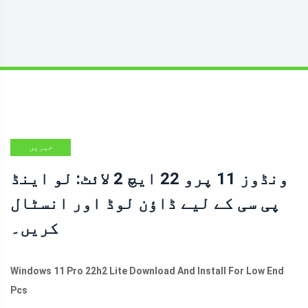
خبریں
ونڈوز 11 پرو 22 ایچ 2 لائٹ: لو اینڈ
پی سی کے لیے ڈاؤن لوڈ اور انسٹال
کریں۔
Windows 11 Pro 22h2 Lite Download And Install For Low End
Pcs