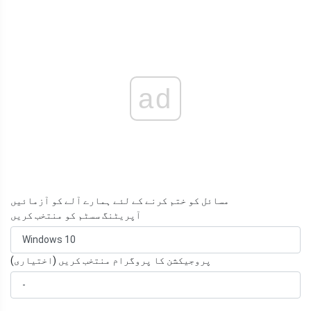
ad
مسائل کو ختم کرنے کے لئے ہمارے آلے کو آزمائیں
آپریٹنگ سسٹم کو منتخب کریں
پروجیکشن کا پروگرام منتخب کریں (اختیاری)