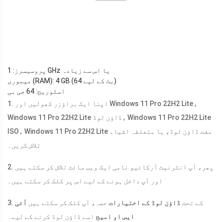
پروسیسرز: 1 GHz یا اس سے زیادہ
میموری (RAM): 4 GB (64 بٹ کے لیے)
اسٹوریج: 64 جی بی
1. اپنا ایک براؤزر کھولیں اور Windows 11 Pro 22H2 Lite،
Windows 11 Pro 22H2 Lite ڈاؤن لوڈ، Windows 11 Pro 22H2 Lite
ISO، Windows 11 Pro 22H2 Lite مفت ڈاؤن لوڈ، یا متعلقہ اشیاء
تلاش کریں۔
2. پھر، آپ انٹرنیٹ آرکائیو نامی ایک ویب سائٹ تلاش کر سکتے ہیں
اور آپ داخل ہونے کے لیے اس پر کلک کر سکتے ہیں۔
3. کے تحت
ڈاؤن لوڈ کے اختیارات
حصہ، آپ کلک کر سکتے ہیں
آئی
ایس او امیج
اسے ڈاؤن لوڈ کرنے کے لیے۔