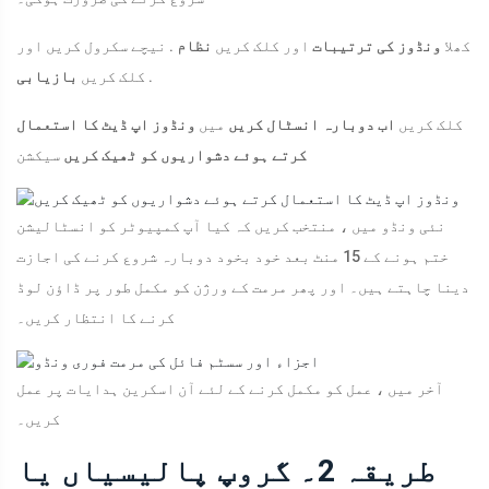
کھلا
ونڈوز کی ترتیبات
اور کلک کریں
نظام
. نیچے سکرول کریں اور
.
کلک کریں
بازیابی
کلک کریں
اب دوبارہ انسٹال کریں
میں
ونڈوز اپ ڈیٹ کا استعمال
کرتے ہوئے دشواریوں کو ٹھیک کریں
سیکشن
نئی ونڈو میں ، منتخب کریں کہ کیا آپ کمپیوٹر کو انسٹالیشن
ختم ہونے کے 15 منٹ بعد خود بخود دوبارہ شروع کرنے کی اجازت
دینا چاہتے ہیں۔ اور پھر مرمت کے ورژن کو مکمل طور پر ڈاؤن لوڈ
کرنے کا انتظار کریں۔
آخر میں ، عمل کو مکمل کرنے کے لئے آن اسکرین ہدایات پر عمل
کریں۔
طریقہ 2۔ گروپ پالیسیاں یا