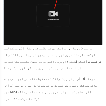
مرحلہ 5۔ وہاں، آپ اسکرین کے علاقے کو ریکارڈ کرنے کے لیے
ایڈجسٹ کر سکتے ہیں اور بہت سی دوسری ترتیبات پر کلک کر کے
ترتیبات
آئیکن (گیئر) اوپری دائیں طرف۔ لیکن یقینی بنائیں کہ
آپ اسے خاموش نہیں کرتے ہیں۔
سسٹم آڈیو
ریکارڈنگ
مرحلہ 6۔ آپ اپنی ریکارڈنگ کے محفوظ مقام، ویڈیو فارمیٹ،
ماؤس کی شکل وغیرہ کو تبدیل کرنے کے قابل ہیں۔ چونکہ آپ آخر
میں MP3 آڈیو حاصل کرنا چاہتے ہیں، آپ صرف تمام ڈیفالٹ
ترتیبات رکھ سکتے ہیں۔