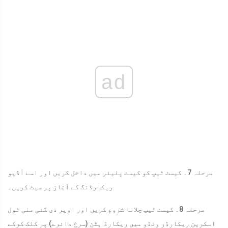
ad
مرحلہ 7۔ کیسٹ ٹیپ کو کیسٹ پلیئر میں داخل کریں اور اسے آڈیو
ریکارڈنگ کے آغاز پر سیٹ کریں۔
مرحلہ 8۔ کیسٹ ٹیپ چلانا شروع کریں اور اوپر دی گئی منی ٹول
اسکرین ریکارڈر ونڈو میں ریکارڈ بٹن (سرخ دائرے) پر کلک کرکے