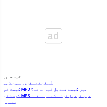
ad
اس صفحہ پر:
آپ کو کیا ضرورت ہو گی۔
کیسٹ کو MP3 میں کیسے تبدیل کیا جائے؟
کیسٹ کو MP3 میں تبدیل کرنے کے لیے نکات
نتیجہ