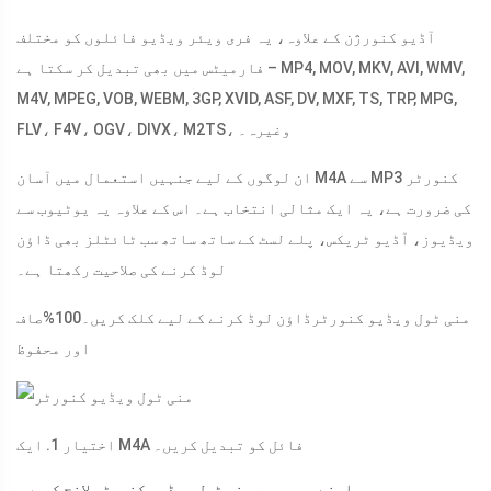
آڈیو کنورژن کے علاوہ، یہ فری ویئر ویڈیو فائلوں کو مختلف
فارمیٹس میں بھی تبدیل کر سکتا ہے – MP4, MOV, MKV, AVI, WMV,
M4V, MPEG, VOB, WEBM, 3GP, XVID, ASF, DV, MXF, TS, TRP, MPG,
FLV، F4V، OGV، DIVX، M2TS، وغیرہ۔
ان لوگوں کے لیے جنہیں استعمال میں آسان M4A سے MP3 کنورٹر
کی ضرورت ہے، یہ ایک مثالی انتخاب ہے۔ اس کے علاوہ یہ یوٹیوب سے
ویڈیوز، آڈیو ٹریکس، پلے لسٹ کے ساتھ ساتھ سب ٹائٹلز بھی ڈاؤن
لوڈ کرنے کی صلاحیت رکھتا ہے۔
منی ٹول ویڈیو کنورٹر
ڈاؤن لوڈ کرنے کے لیے کلک کریں۔
100%
صاف
اور محفوظ
اختیار 1. ایک M4A فائل کو تبدیل کریں۔
اپنے پی سی پر منی ٹول ویڈیو کنورٹر لانچ کریں۔