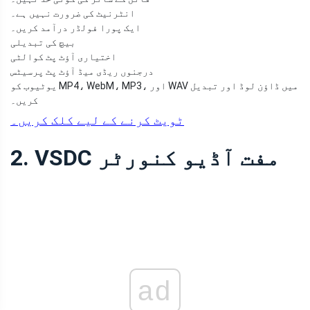
انٹرنیٹ کی ضرورت نہیں ہے۔
ایک پورا فولڈر درآمد کریں۔
بیچ کی تبدیلی
اختیاری آؤٹ پٹ کوالٹی
درجنوں ریڈی میڈ آؤٹ پٹ پرسیٹس
یوٹیوب کو MP4، WebM، MP3، اور WAV میں ڈاؤن لوڈ اور تبدیل
کریں۔
ٹویٹ کرنے کے لیے کلک کریں۔
2. VSDC مفت آڈیو کنورٹر
ad