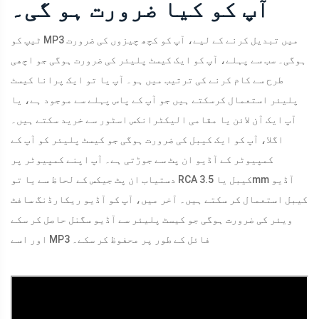
آپ کو کیا ضرورت ہو گی۔
ٹیپ کو MP3 میں تبدیل کرنے کے لیے، آپ کو کچھ چیزوں کی ضرورت
ہوگی۔ سب سے پہلے، آپ کو ایک کیسٹ پلیئر کی ضرورت ہوگی جو اچھی
طرح سے کام کرنے کی ترتیب میں ہو۔ آپ یا تو ایک پرانا کیسٹ
پلیئر استعمال کرسکتے ہیں جو آپ کے پاس پہلے سے موجود ہے، یا
آپ ایک آن لائن یا مقامی الیکٹرانکس اسٹور سے خرید سکتے ہیں۔
اگلا، آپ کو ایک کیبل کی ضرورت ہوگی جو کیسٹ پلیئر کو آپ کے
کمپیوٹر کے آڈیو ان پٹ سے جوڑتی ہے۔ آپ اپنے کمپیوٹر پر
دستیاب ان پٹ جیکس کے لحاظ سے یا تو RCA کیبل یا 3.5mm آڈیو
کیبل استعمال کر سکتے ہیں۔ آخر میں، آپ کو آڈیو ریکارڈنگ سافٹ
ویئر کی ضرورت ہوگی جو کیسٹ پلیئر سے آڈیو سگنل حاصل کر سکے
اور اسے MP3 فائل کے طور پر محفوظ کر سکے۔