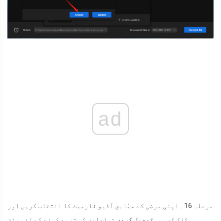
ad
مرحلہ 16۔ اپنی مرضی کے مطابق آڈیو فارمیٹ کا انتخاب کریں اور
تبادلوں کو شروع کرنے کے لئے بٹن.
کلک کریں۔
تبدیل کریں