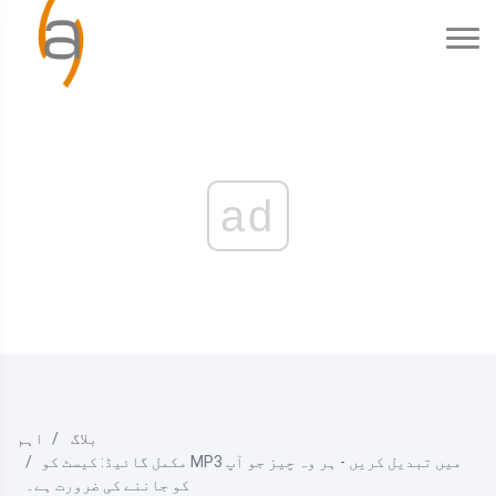
ad
بلاگ
اہم
مکمل گائیڈ: کیسٹ کو MP3 میں تبدیل کریں - ہر وہ چیز جو آپ
کو جاننے کی ضرورت ہے۔