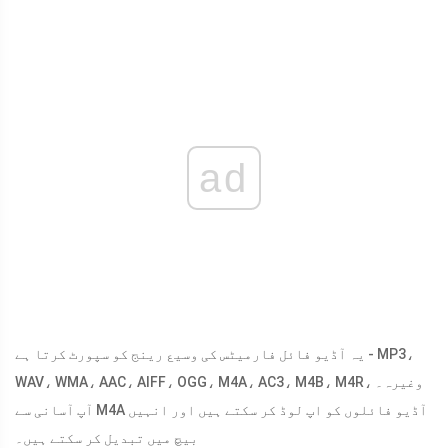
ad
یہ آڈیو فائل فارمیٹس کی وسیع رینج کو سپورٹ کرتا ہے - MP3،
WAV، WMA، AAC، AIFF، OGG، M4A، AC3، M4B، M4R، وغیرہ۔
آپ آسانی سے M4A آڈیو فائلوں کو اپ لوڈ کر سکتے ہیں اور انہیں
بیچ میں تبدیل کر سکتے ہیں۔