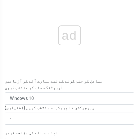
ad
مسائل کو ختم کرنے کے لئے ہمارے آلے کو آزمائیں
آپریٹنگ سسٹم کو منتخب کریں
پروجیکشن کا پروگرام منتخب کریں (اختیاری)
اپنے مسئلے کی وضاحت کریں