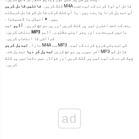
M4A فائل اپ لوڈ کرنے کے لیے جسے
کلک کریں۔
فائلیں شامل کریں
آپ تبدیل کرنا چاہتے ہیں۔ یا آپ کلک کرکے فائل کو شامل کرسکتے
ہیں۔
+
آئیکن یا گھسیٹنا۔
ہدف کے تحت اخترن تیر پر کلک کریں اور پر سوئچ کریں۔
آڈیو
ٹیب
بائیں فہرست سے اور پھر اپنی مطلوبہ آڈیو
MP3
منتخب کریں۔
کوالٹی کا انتخاب کریں۔
M4A سے MP3 کی تبدیلی شروع کرنے کے لیے۔
مارا۔
تبدیل کریں
آخر میں، پر سوئچ کریں
تبدیل کر دیا
تبدیل شدہ MP3 فائل کو
چیک کرنے کے لیے ٹیب پر کلک کریں اور فولڈر میں دکھائیں پر کلک
کریں۔
ad