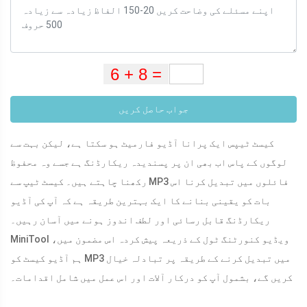
جواب حاصل کریں
کیسٹ ٹیپس ایک پرانا آڈیو فارمیٹ ہو سکتا ہے، لیکن بہت سے
لوگوں کے پاس اب بھی ان پر پسندیدہ ریکارڈنگ ہے جسے وہ محفوظ
رکھنا چاہتے ہیں۔ کیسٹ ٹیپ سے MP3 فائلوں میں تبدیل کرنا اس
بات کو یقینی بنانے کا ایک بہترین طریقہ ہے کہ آپ کی آڈیو
ریکارڈنگ قابل رسائی اور لطف اندوز ہونے میں آسان رہیں۔
MiniTool ویڈیو کنورٹنگ ٹول کے ذریعہ پیش کردہ اس مضمون میں،
ہم آڈیو کیسٹ کو MP3 میں تبدیل کرنے کے طریقہ پر تبادلہ خیال
کریں گے، بشمول آپ کو درکار آلات اور اس عمل میں شامل اقدامات۔