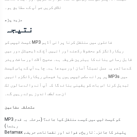
تلاش کریں جو آپ کے مطابق ہو۔
مزید پڑھ
نتیجہ
کیسٹ ٹیپس کو MP3 فائلوں میں منتقل کرنا پرانی آڈیو
ریکارڈنگز کو محفوظ رکھنے اور انہیں آج کے ڈیجیٹل دور میں
قابل رسائی بنانے کا بہترین طریقہ ہے۔ صحیح آلات اور سافٹ ویئر
کے ساتھ، یہ عمل نسبتاً آسان اور سیدھا ہے۔ چاہے آپ کے پاس کیسٹ
پر پرانے مکس ٹیپس ہوں یا فیملی ریکارڈنگز، انہیں MP3s میں
تبدیل کرنا اس بات کو یقینی بنائے گا کہ آپ آنے والے سالوں تک
ان سے لطف اندوز ہوتے رہیں گے۔
متعلقہ مضامین
MP3 کو کیسٹ ٹیپ میں کیسے منتقل کیا جائے؟ (مرحلہ بہ قدم
رہنما)
Betamax پلیئر کا جائزہ: تاریخ، فوائد اور نقصانات، حریف،