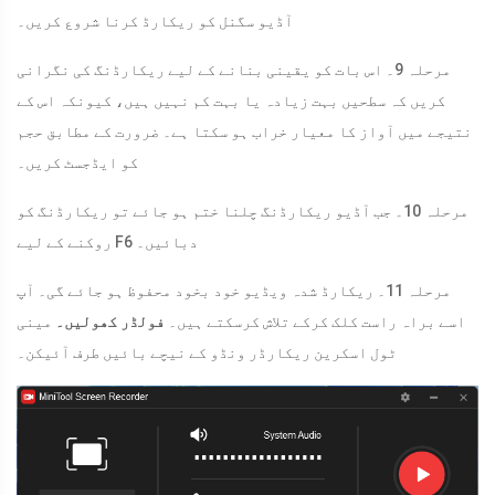
آڈیو سگنل کو ریکارڈ کرنا شروع کریں۔
مرحلہ 9۔ اس بات کو یقینی بنانے کے لیے ریکارڈنگ کی نگرانی
کریں کہ سطحیں بہت زیادہ یا بہت کم نہیں ہیں، کیونکہ اس کے
نتیجے میں آواز کا معیار خراب ہو سکتا ہے۔ ضرورت کے مطابق حجم
کو ایڈجسٹ کریں۔
مرحلہ 10۔ جب آڈیو ریکارڈنگ چلنا ختم ہو جائے تو ریکارڈنگ کو
روکنے کے لیے F6 دبائیں۔
مرحلہ 11۔ ریکارڈ شدہ ویڈیو خود بخود محفوظ ہو جائے گی۔ آپ
اسے براہ راست کلک کرکے تلاش کرسکتے ہیں۔
فولڈر کھولیں۔
مینی
ٹول اسکرین ریکارڈر ونڈو کے نیچے بائیں طرف آئیکن۔