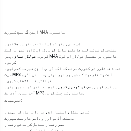
آپشن 2. بیچ کنورٹ M4A فائلیں۔
اس فری ویئر کو اپنے کمپیوٹر پر چلائیں۔
منتخب کرنے کے لیے فائلیں شامل کریں ڈراپ ڈاؤن تیر پر کلک
کریں۔
فولڈر بناؤ
. پھر M4A فائلوں پر مشتمل فولڈر اپ لوڈ
کریں۔
تمام فائلوں کو کنورٹ کرنے کے آگے ڈراپ ڈاؤن فہرست کھولیں۔
آؤٹ پٹ فارمیٹ کے طور پر اور اپنی پسند کی آڈیو
MP3
سیٹ
کوالٹی کا انتخاب کریں۔
پر ٹیپ کریں۔
سب کو تبدیل کریں۔
نیچے دائیں کونے میں بٹن۔
آخر میں، آؤٹ پٹ MP3 فائلوں کو چیک کریں.
خصوصیات:
کوئی بنڈل، اشتہارات، یا واٹر مارکس نہیں۔
مختلف آڈیو اور ویڈیو فارمیٹ سپورٹ
تیز رفتار تبدیل کرنے کی رفتار
فائل کے سائز کی کوئی حد نہیں۔