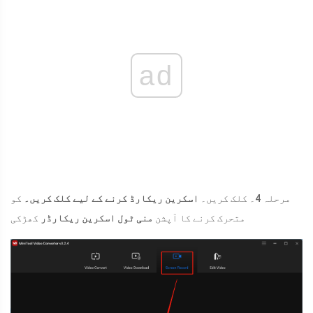
ad
مرحلہ 4۔ کلک کریں۔
اسکرین ریکارڈ کرنے کے لیے کلک کریں۔
کو
متحرک کرنے کا آپشن
منی ٹول اسکرین ریکارڈر
کھڑکی