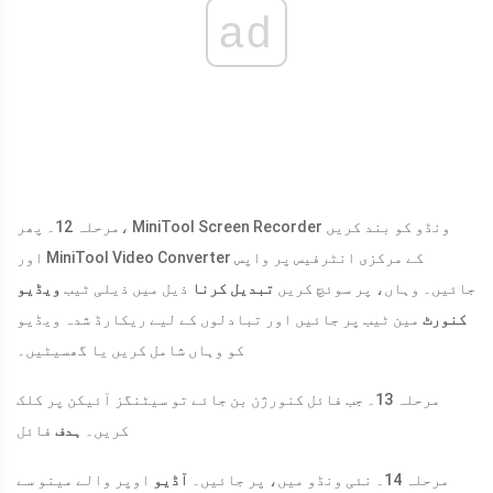
ad
مرحلہ 12۔ پھر، MiniTool Screen Recorder ونڈو کو بند کریں
اور MiniTool Video Converter کے مرکزی انٹرفیس پر واپس
جائیں۔ وہاں، پر سوئچ کریں
تبدیل کرنا
ذیل میں ذیلی ٹیب
ویڈیو
کنورٹ
مین ٹیب پر جائیں اور تبادلوں کے لیے ریکارڈ شدہ ویڈیو
کو وہاں شامل کریں یا گھسیٹیں۔
مرحلہ 13۔ جب فائل کنورژن بن جائے تو سیٹنگز آئیکن پر کلک
کریں۔
ہدف
فائل
مرحلہ 14۔ نئی ونڈو میں، پر جائیں۔
آڈیو
اوپر والے مینو سے