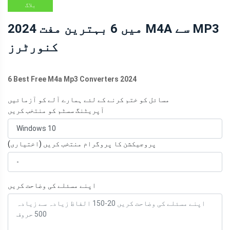
بلاگ
2024 میں 6 بہترین مفت M4A سے MP3
کنورٹرز
6 Best Free M4a Mp3 Converters 2024
مسائل کو ختم کرنے کے لئے ہمارے آلے کو آزمائیں
آپریٹنگ سسٹم کو منتخب کریں
پروجیکشن کا پروگرام منتخب کریں (اختیاری)
اپنے مسئلے کی وضاحت کریں