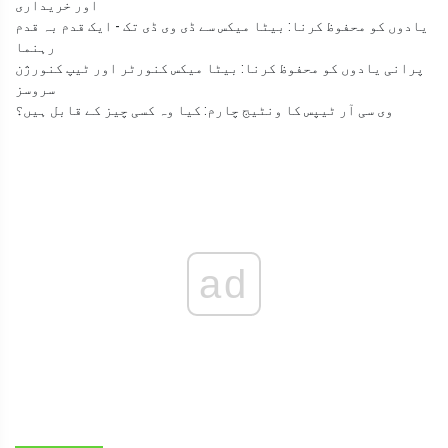
اور خریداری
یادوں کو محفوظ کرنا: بیٹا میکس سے ڈی وی ڈی تک - ایک قدم بہ قدم
رہنما
پرانی یادوں کو محفوظ کرنا: بیٹا میکس کنورٹر اور ٹیپ کنورژن
سروسز
وی سی آر ٹیپس کا ونٹیج چارم: کیا وہ کسی چیز کے قابل ہیں؟
ad