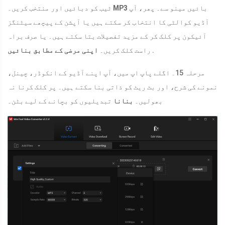
بائیں مینو سے۔ پھر، آپ
MP3
ٹیب کو دبائیں اور منتخب کریں۔
آڈیو کوالٹی کا انتخاب کر سکتے ہیں یا آپشن کے پیچھے سیٹنگز
آئیکون پر کلک کر کے مزید تفصیلات بتا سکتے ہیں۔ یا صرف براہ
.
راست کلک کریں۔
اپنی مرضی کے مطابق بنائیں
مرحلہ 15۔ اگلے پاپ اپ میں، آپ اپنے آڈیو کے انکوڈر، چینل،
نمونے کی شرح، اور بٹ ریٹ کو ذاتی بنا سکتے ہیں۔ پر کلک کرنا نہ
بھولیں۔
بنانا
تبدیلیوں کو بچانے کے لیے بٹن۔