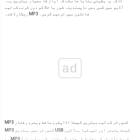
تاکہ یہ یقینی بنایا جا سکے کہ آواز کا معیار بہترین ہے۔
آڈیو میں کسی بھی ناپسندیدہ شور یا خلا کو دور کرنے کے لیے
ریکارڈ شدہ MP3 فائلوں میں ترمیم کریں۔
ad
MP3 کنورٹر کے لیے بہترین کیسٹ: اڈاپٹر، سافٹ ویئر، رفتار
MP3 کنورٹر میں بہترین USB کیسٹ پلیئر اور ٹیپ کیا ہے؟ کون
سے MP3 کیسٹ اڈاپٹر کی سفارش کی جائے؟ موازنہ کریں اور ایک