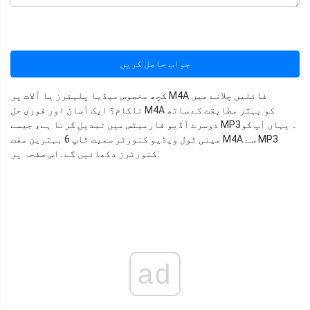
جواب حاصل کریں
کچھ مخصوص میڈیا پلیئرز یا آلات پر M4A فائلیں چلانے میں
ناکام؟ ایک آسان اور فوری حل M4A کو بہتر مطابقت کے ساتھ
دوسرے آڈیو فارمیٹس میں تبدیل کرنا ہے، جیسے MP3۔ یہاں آپ کو
مینی ٹول ویڈیو کنورٹر سمیت ٹاپ 6 بہترین مفت M4A سے MP3
اس صفحہ پر:
کنورٹرز دکھائیں گے۔
ad