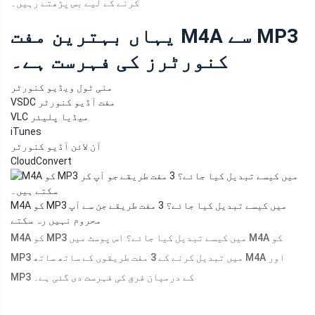
کرنے کے لیے بس پڑھتے رہیں۔
یہاں بہترین مفت M4A سے MP3
کنورٹرز کی فہرست ہے۔
منی ٹول ویڈیو کنورٹر
VSDC مفت آڈیو کنورٹر
VLC میڈیا پلیئر
iTunes
آن لائن آڈیو کنورٹر
CloudConvert
M4A کو MP3 میں کیسے تبدیل کیا جائے؟ 3 مفت طریقے جن سے آپ
محروم نہیں رہ سکتے
M4A کو MP3 میں کیسے تبدیل کیا جائے؟ اس پوسٹ میں M4A کو
MP3 میں تبدیل کرنے کے 3 مفت طریقوں کے ساتھ ساتھ M4A اور
MP3 کے درمیان فرق کی فہرست دی گئی ہے۔