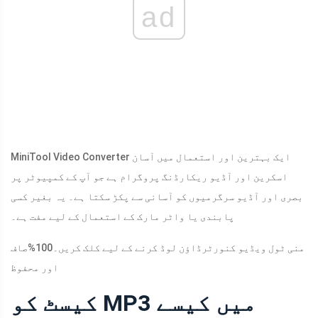
ad
MiniTool Video Converter ایک بہترین اور استعمال میں آسان
اسکرین اور آڈیو ریکارڈنگ پروگرام ہے جو آپ کے کمپیوٹر پر
بصری اور آڈیو سرگرمیوں کو آسانی سے پکڑ سکتا ہے۔ یہ بغیر کسی
پابندی یا واٹر مارک کے استعمال کے لیے مفت ہے۔
منی ٹول ویڈیو کنورٹر
ڈاؤن لوڈ کرنے کے لیے کلک کریں۔
100%
صاف
اور محفوظ
کیسٹ کو MP3 میں کیسے