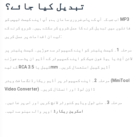
تبدیل کیا جائے؟
اب جب کہ آپ کے پاس ضروری سامان ہے، آپ اپنے کیسٹ ٹیپس کو MP3
فائلوں میں تبدیل کرنے کا عمل شروع کر سکتے ہیں۔ شروع کرنے کے
لیے ان اقدامات پر عمل کریں:
مرحلہ 1۔ کیسٹ پلیئر کو اپنے کمپیوٹر سے جوڑیں۔ کیسٹ پلیئر پر
لائن آؤٹ یا ہیڈ فون جیک کو اپنے کمپیوٹر کے آڈیو ان پٹ سے جوڑنے
کے لیے RCA کیبل یا 3.5mm آڈیو کیبل استعمال کریں۔
مرحلہ 2۔ اپنے کمپیوٹر پر آڈیو ریکارڈنگ سافٹ ویئر (MiniTool
Video Converter) ڈاؤن لوڈ اور انسٹال کریں۔
مرحلہ 3۔ منی ٹول ویڈیو کنورٹر لانچ کریں اور اس پر جائیں۔
اسکرین ریکارڈ
اوپر والے مینو سے ٹیب۔