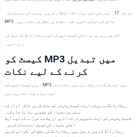
مرحلہ 17۔ تبدیلی ختم ہونے تک انتظار کریں۔ پھر، آپ تبدیل شدہ
MP3 فائل کو اس کے ذخیرہ شدہ مقام پر تلاش کر سکتے ہیں۔
اگر ضروری ہو تو باقی کیسٹ ٹیپ کے لیے ریکارڈنگ کے عمل کو
دہرائیں۔
کیسٹ کو MP3 میں تبدیل
کرنے کے لیے نکات
اپنی کیسٹ ٹیپس کو MP3 میں تبدیل کرتے وقت ذہن میں رکھنے کے
لیے یہاں چند تجاویز ہیں:
ریکارڈنگ سے پہلے اپنے کیسٹ پلیئر کو صاف کریں تاکہ آواز کے
بہترین معیار کو یقینی بنایا جا سکے۔
کیسٹ پلیئر کو اپنے کمپیوٹر کے آڈیو ان پٹ سے جوڑنے کے لیے ایک
اعلیٰ معیار کی کیبل استعمال کریں۔
ریکارڈنگ کے پورے عمل میں ریکارڈنگ کی سطح کی نگرانی کریں