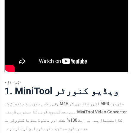
مزید پڑھ
1. MiniTool ویڈیو کنورٹر
بغیر کسی معیار کے نقصان کے M4A آڈیو فائلوں کو MP3 فارمیٹ
میں مفت کنورٹ کرنے کا بہترین طریقہ MiniTool Video Converter
کا استعمال ہے۔ یہ ایک 100% مفت اور محفوظ میڈیا کنورٹر ہے
جسے ونڈوز سسٹم کے لیے ڈیزائن کیا گیا ہے۔