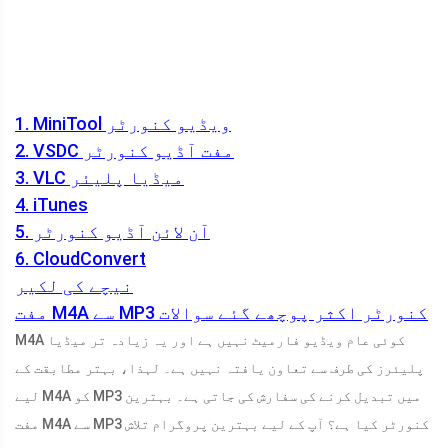
1. MiniTool ویڈیو کنورٹر
2. VSDC مفت آڈیو کنورٹر
3. VLC میڈیا پلیئر
4. iTunes
5. آن لائن آڈیو کنورٹر
6. CloudConvert
نیچے کی لکیر
مفت M4A سے MP3 کنورٹر اکثر پوچھے گئے سوالات
M4A کوئی عام ویڈیو فارمیٹ نہیں ہے اور یہ زیادہ تر میڈیا
پلیئرز کی طرف سے تعاون یافتہ نہیں ہے۔ لہذا، بہتر مطابقت کے
لیے M4A کو MP3 میں تبدیل کرنے کی سفارش کی جاتی ہے۔ بہترین
مفت M4A سے MP3 کنورٹر کیا ہے؟ آپ کے لیے بہترین پروگرام تلاش