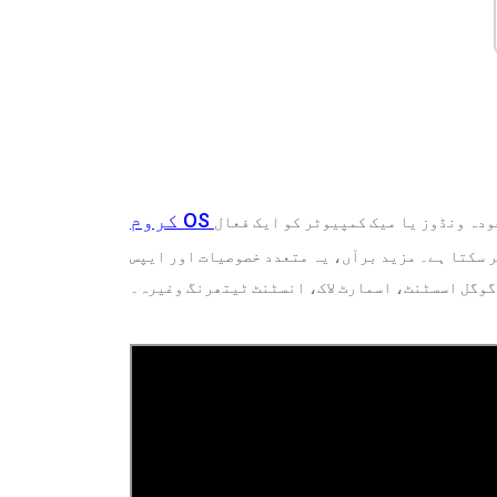
ودہ ونڈوز یا میک کمپیوٹر کو ایک فعال
 سکتا ہے۔ مزید برآں، یہ متعدد خصوصیات اور ایپس
گوگل اسسٹنٹ، اسمارٹ لاک، انسٹنٹ ٹیتھرنگ وغیرہ۔