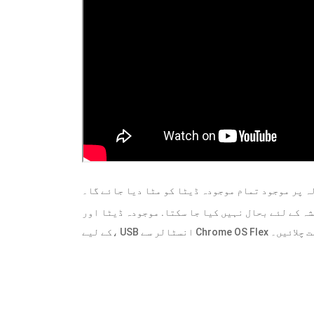
بحال نہیں کیا جا سکتا. موجودہ ڈیٹا اور OS کو رکھتے ہوئے Chrome OS Flex کو آزمانے
ہ راست چلائیں۔