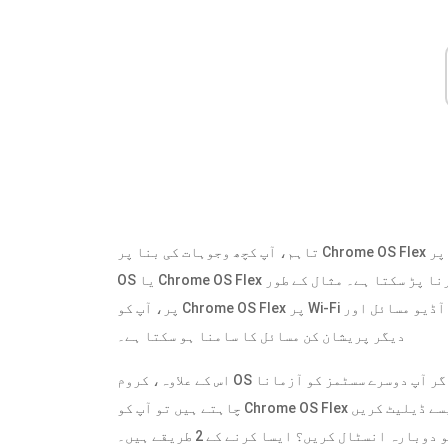
تاہم، آپ کچھ وجوہات کی بنا پر Chrome OS Flex کو ہٹانا چاہتے ہیں۔ اگر آپ کسی غیر مصدقہ کمپیوٹر پر Chrome
OS یا Chrome OS Flex انسٹال کرتے ہیں، تو آپ کو کچھ کیڑے اور مسائل کا سامنا کرنا پڑ سکتا ہے۔ مثال کے طور
پر، آپ کو Chrome OS Flex پر Wi-Fi کی عدم مطابقت، ٹریک پیڈ کے مسائل، بلوٹوتھ منقطع ہونے، آڈیو مسائل اور
دیگر پریشان کن مسائل کا سامنا ہو سکتا ہے۔
اس کے علاوہ، کروم OS فلیکس ڈیوائسز ڈوئل بوٹ کو سپورٹ نہیں کرتی ہیں۔ لہذا، اگر آپ دوسرے سسٹمز کو آزمانا
چاہتے ہیں تو آپ کو Chrome OS Flex کو ہٹا کر ونڈوز انسٹال کرنا ہوگا۔ کروم او ایس فلیکس کو کیسے ڈیلیٹ کریں
بارہ انسٹال کریں؟ ایسا کرنے کے 2 طریقے ہیں۔