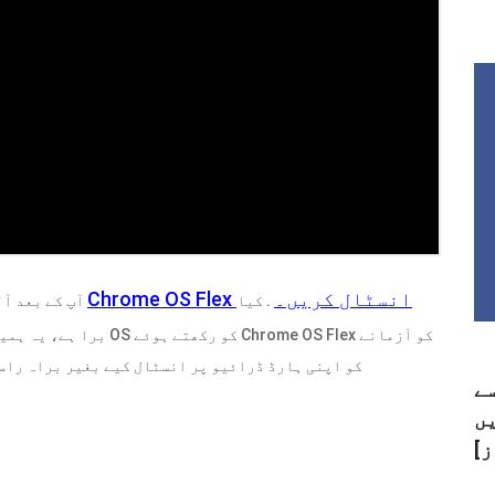
Chrome OS Flex انسٹال کریں۔
. کیا
آپ کے بعد آلہ پر موجود تمام موجودہ ڈیٹا کو مٹا دیا جائے گا۔
برا ہے، یہ ہمیشہ کے لئے 
کے لیے، USB انسٹالر سے Chrome OS Flex کو اپنی ہارڈ ڈرائیو پر انسٹال کیے بغیر برا
سے
ں
ز]