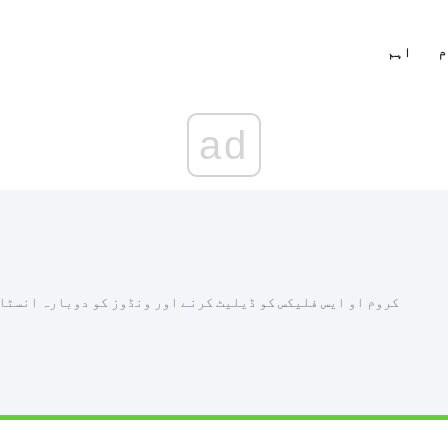
م
اہم
ad
کروم او ایس فلیکس کو ڈیلیٹ کرنے اور ونڈوز کو دوبارہ انسٹال