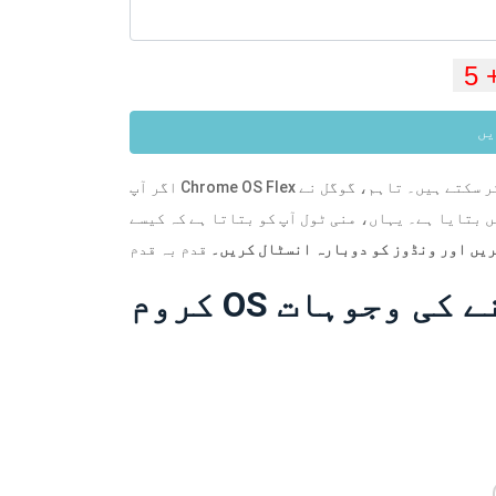
یں
اگر آپ Chrome OS Flex سے تھک گئے ہیں، تو آپ اسے اَن انسٹال کر سکتے ہیں۔ تاہم، گوگل نے Chrome OS Flex کو
یں اور ونڈوز کو دوبارہ انسٹال کریں۔
کرنے کی وجوہات