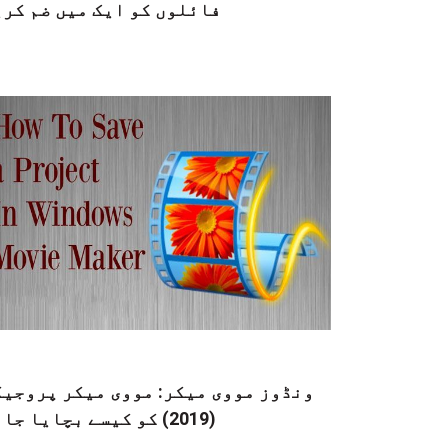
فائلوں کو ایک میں ضم کری
ونڈوز مووی میکر: مووی میکر پروجیک
(2019) کو کیسے بچایا جائے