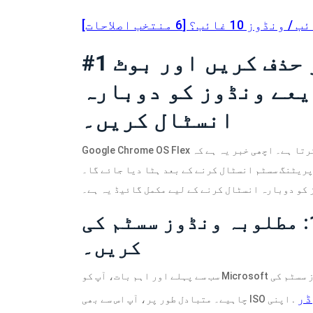
غائب؟ [6 منتخب اصلاحات]
#1 کروم او ایس فلیکس کو حذف کریں اور بوٹ
یعے ونڈوز کو دوبارہ
انسٹال کریں۔
Google Chrome OS Flex کو اَن انسٹال کرنے کے اقدامات پیش نہیں کرتا ہے۔ اچھی خبر یہ ہے کہ Chrome OS Flex آپ
م انسٹال کرنے کے بعد ہٹا دیا جائے گا۔ Chrome OS Flex کو اَن انسٹال کرنے
 کو دوبارہ انسٹال کرنے کے لیے مکمل گائیڈ یہ ہے۔
مرحلہ 1: مطلوبہ ونڈوز سسٹم کی ISO فائل ڈاؤن لوڈ
کریں۔
سب سے پہلے اور اہم بات، آپ کو Microsoft کی آفیشل ویب سائٹ سے ٹارگٹ ونڈوز سسٹم کی ISO فائل ڈاؤن لوڈ کرنی
ڈر
. اپنی