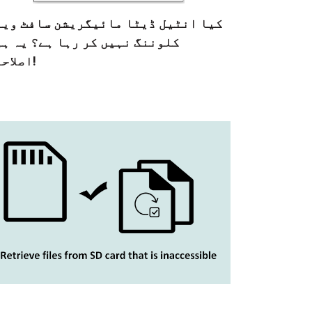
کیا انٹیل ڈیٹا مائیگریشن سافٹ ویئ
کلوننگ نہیں کر رہا ہے؟ یہ ہی
اصلاحات!