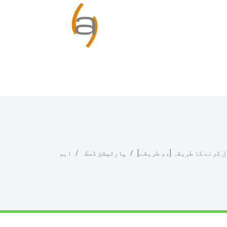
 کرنے کا طریقہ [دو طریقے]
پارٹیشن ڈسک
اہم