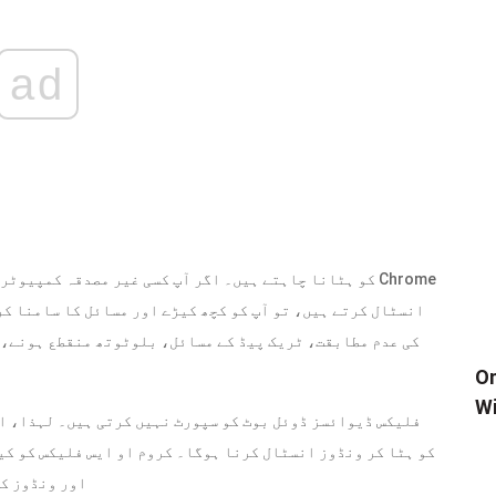
ad
بند کریں
Wi
اور ونڈوز کو دو