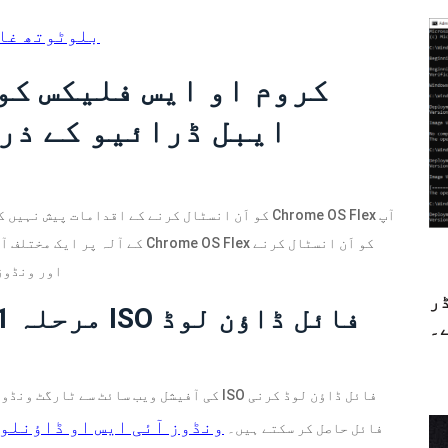
بلوٹوتھ غائب / ونڈوز 10 
ایبل ڈرائیو کے ذر
کے آلہ پر ایک مختلف آپریٹنگ سسٹ
اور ونڈوز
ڈر
۔
ونڈوز آئی ایس او ڈاؤنلو
چاہیے۔ متبادل طور پر، آپ اس سے بھی ISO فائل حاصل کر سکتے ہیں۔