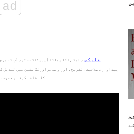
ad
ں
کروم OS فلیکس
، ایک ہلکا پھلکا آپریٹنگ سسٹم، آپ کے موج
پیداواری صلاحیت، تفریح، اور ویب براؤزنگ مشین میں تبدیل کر
کا اضافہ کرتا ہے جیسے 
ٹ