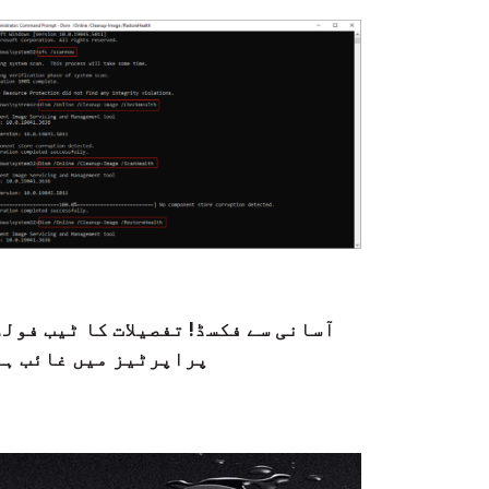
آسانی سے فکسڈ! تفصیلات کا ٹیب فول
پراپرٹیز میں غائب ہے