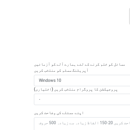
مسائل کو ختم کرنے کے لئے ہمارے آلے کو آزمائیں
آپریٹنگ سسٹم کو منتخب کریں
پروجیکشن کا پروگرام منتخب کریں (اختیاری)
اپنے مسئلے کی وضاحت کریں