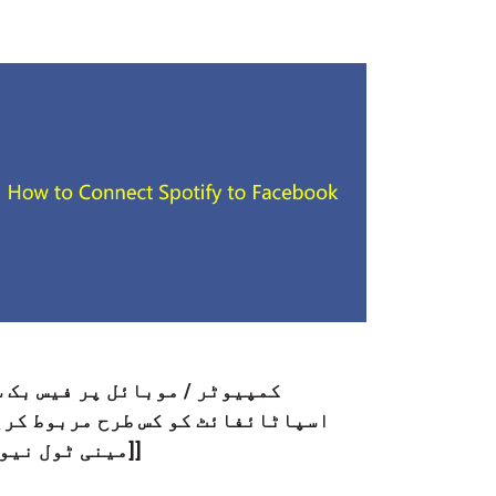
کمپیوٹر / موبائل پر فیس بک 
اسپاٹائفائٹ کو کس طرح مربوط کری
[[مینی ٹول نیو