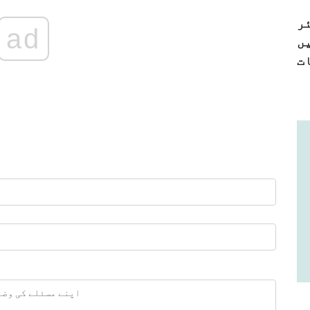
ر
ad
ں