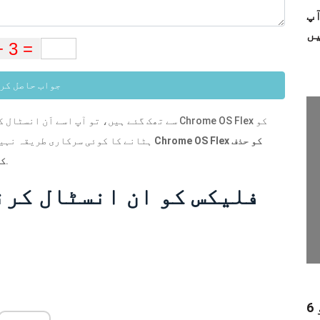
 کو خود ہی
جواب حاصل کر
Chrome OS Flex کو حذف
ہٹانے کا کوئی سرکاری طریقہ نہیں بتایا ہے۔ یہاں، منی ٹول آپ کو بتاتا ہے کہ کیسے
قدم بہ قدم.
کر
کروم OS فلیکس کو ان انسٹال 
6 بہترین آڈیو ولی - ایک سے زیادہ آڈیو