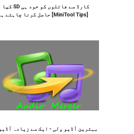
کیا آپ SD کارڈ سے فائلوں
حاصل کرنا چاہتے ہیں [MiniTool Tips]