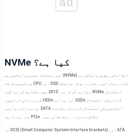
ad
NVMe کیا ہے؟
غیر مستحکم میموری ایکسپریس (NVMe) ایک اسٹوریج پروٹوکول ہے
جو کمپیوٹر کے CPU اور SSD کے درمیان تیز رفتار، موثر مواصلت
فراہم کرتا ہے۔ 2013 میں متعارف کرایا گیا، NVMe استعمال
کرنے والی ڈرائیوز HDDs اور پرانے SSDs کے ذریعے استعمال
ہونے والے روایتی SATA انٹرفیس کو استعمال کرنے کے بجائے،
مدر بورڈز پر PCIe سلاٹس سے براہ راست جڑتی ہیں۔
یہ SCSI (Small Computer System Interface brackets) اور ATA