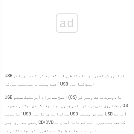
ad
USB ڈرائیو کی تصویر بنانے کا طریقہ متعارف کرانے سے پہلے،
آئیے پہلے یہ سمجھتے ہیں کہ USB امیج کیا ہے۔
USB امیج سے مراد آپریٹنگ سسٹم (OS) یا دوسرے سافٹ ویئر کی
بوٹ ایبل امیج ہے اور امیج میں بوٹ لوڈر شامل ہوتا ہے جس سے OS
آسانی سے USB سے لوڈ ہو جاتا ہے۔ USB تصویر ہمیشہ USB آلہ سے
چلتی ہے۔ روایتی CD/DVD کے مقابلے میں، اسے لے جانا آسان ہے
اور اسے محفوظ طریقے سے ذخیرہ کیا جا سکتا ہے۔