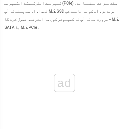
کمپوننٹ انٹرکنیکٹ ایکسپریس (PCIe) سلاٹ میں فٹ بیٹھتا ہے۔
لہذا، اس سے پہلے کہ آپ M.2 SSD خریدیں، آپ کو یہ جاننے کی
ضرورت ہے کہ آپ کا کمپیوٹر کون سا انٹرفیس قبول کرے گا - M.2
SATA یا M.2 PCIe۔
ad