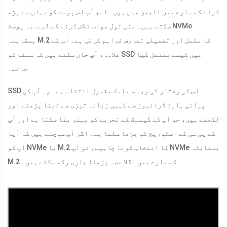
کرنے کے بارے میں الجھن میں ہوں۔ اب، آپ اس پوسٹ کو یہاں سے پڑھ
سکتے ہیں۔ منی ٹول جواب تلاش کرنے کے لیے. یہ پوسٹ NVMe
بمقابلہ M.2 کا مکمل اور تفصیلی تعارف فراہم کرتی ہے۔ اس کے
علاوہ، آپ جان سکتے ہیں کہ سسٹم کو SSD میں کیسے منتقل کیا
جائے۔
SSD اس کی رفتار کی وجہ سے ایک مقبول انتخاب ہے۔ وہ آپ کی
پرانی ہارڈ ڈرائیوز سے کہیں زیادہ تیزی سے ڈیٹا پڑھتے اور
لکھتے ہیں، جو آپ کے گیمنگ کے تجربے کو بہتر بنا سکتا ہے اور آپ
کے پی سی کے اسٹوریج کو بڑھا سکتا ہے۔ اگر آپ سوچتے ہیں کہ آیا
آپ کو NVMe یا M.2 کا انتخاب کرنا چاہیے، تو آپ NVMe بمقابلہ
M.2 کے بارے میں اگلا حصہ پڑھنا جاری رکھ سکتے ہیں۔