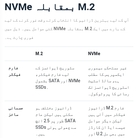
NVMe بمقابلہ M.2
آپ کے لیے بہترین ڈرائیو کا انتخاب کرتے وقت غور کرنے کے لیے
کئی عوامل ہیں۔ ذیل میں NVMe بمقابلہ M.2 کے بارے میں ایک
فوری چارٹ ہے۔
M.2
NVMe
غیر مستحکم میموری
سٹوریج ڈیوائسز کے
فارم
ایکسپریس کا مطلب
لیے فارم فیکٹر،
فیکٹر
ہے، سالڈ اسٹیٹ
بشمول SATA اور NVMe
اسٹوریج ڈیوائسز تک
SSDs۔
رسائی کا پروٹوکول۔
ڈرائیوز M.2 فارم
ڈرائیوز مختلف ہو
جسمانی
فیکٹر میں آتی ہیں
سکتی ہیں لیکن عام
سائز
لیکن دیگر عوامل
طور پر 2.5 انچ SATA
جیسے ایڈ ان کارڈز
SSDs سے چھوٹی ہوتی
اور U.2 میں بھی مل
ہیں۔