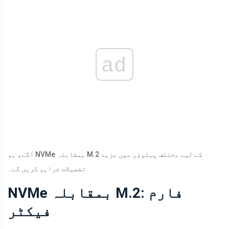
ad
آگے، ہم NVMe بمقابلہ M.2 کے لیے مختلف پہلوؤں میں مزید
تفصیلات فراہم کریں گے۔
NVMe بمقابلہ M.2: فارم
فیکٹر