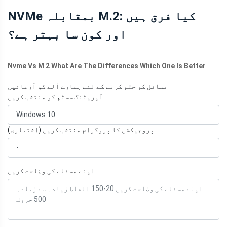
NVMe بمقابلہ M.2: کیا فرق ہیں
اور کون سا بہتر ہے؟
Nvme Vs M 2 What Are The Differences Which One Is Better
مسائل کو ختم کرنے کے لئے ہمارے آلے کو آزمائیں
آپریٹنگ سسٹم کو منتخب کریں
پروجیکشن کا پروگرام منتخب کریں (اختیاری)
اپنے مسئلے کی وضاحت کریں