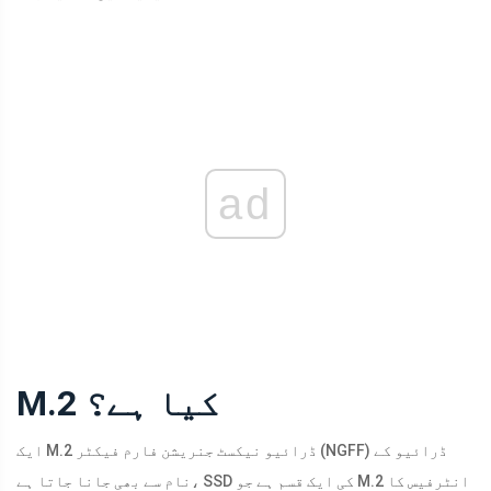
ad
M.2 کیا ہے؟
ایک M.2 ڈرائیو نیکسٹ جنریشن فارم فیکٹر (NGFF) ڈرائیو کے
نام سے بھی جانا جاتا ہے، SSD کی ایک قسم ہے جو M.2 انٹرفیس کا