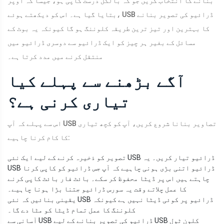
بنانے کا انتخاب کریں جو کہ بالکل درست کاپی ہو، جیسا کہ اوپر
بتایا گیا ہے۔ اس کو دیکھتے ہوئے، USB ڈرائیو کی تصویر بنانے
کا بہترین اور تیز ترین طریقہ کلوننگ ہو گا کیونکہ یہ بوٹ کے
مسائل کے بغیر ہر چیز کو ایک ڈرائیو سے دوسری ڈرائیو میں
منتقل کرنے میں مدد کرتا ہے۔
آگے بڑھنے سے پہلے کیا
تیاری کرنی ہے؟
اس سے پہلے کہ آپ USB تصاویر بنانا شروع کریں، آپ کو کچھ تیاری
کا کام کرنا چاہیے:
تصویر کو ذخیرہ کرنے کے لیے ایک نئی USB ڈرائیو تیار کریں۔ یہ
USB ڈرائیو اتنی بڑی ہونی چاہیے کہ آپ جس ڈرائیو کو کاپی کرنا
چاہتے ہیں اس پر ڈیٹا محفوظ کر سکے۔ بائٹ فار بائٹ کاپی کرنے
کا عمل چلاتے وقت یہ سورس ڈرائیو جتنا بڑا ہونا چاہیے۔
یقینی بنائیں کہ نئی USB ڈرائیو پر کوئی ڈیٹا نہیں ہے کیونکہ
کلوننگ کا عمل تمام ڈیٹا کو مٹا دے گا۔
آسانی سے USB ڈرائیو کی تصویر بنانے کے لیے USB کلون ٹول