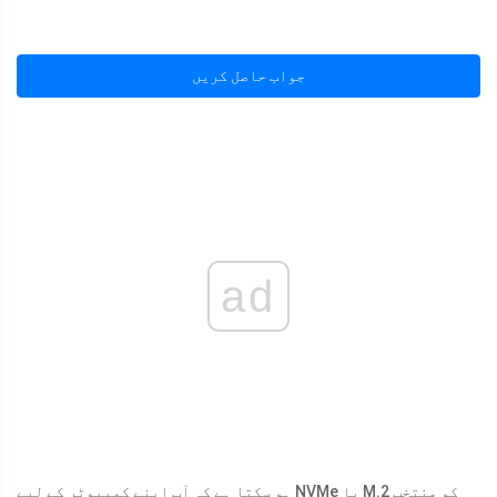
جواب حاصل کریں
ad
ہو سکتا ہے کہ آپ اپنے کمپیوٹر کے لیے NVMe یا M.2 کو منتخب