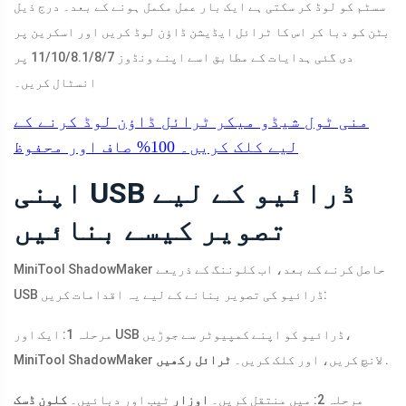
سسٹم کو لوڈ کر سکتی ہے ایک بار عمل مکمل ہونے کے بعد۔ درج ذیل
بٹن کو دبا کر اس کا ٹرائل ایڈیشن ڈاؤن لوڈ کریں اور اسکرین پر
دی گئی ہدایات کے مطابق اسے اپنے ونڈوز 11/10/8.1/8/7 پر
انسٹال کریں۔
منی ٹول شیڈو میکر ٹرائل
ڈاؤن لوڈ کرنے کے
لیے کلک کریں۔
100%
صاف اور محفوظ
اپنی USB ڈرائیو کے لیے
تصویر کیسے بنائیں
MiniTool ShadowMaker حاصل کرنے کے بعد، اب کلوننگ کے ذریعے
USB ڈرائیو کی تصویر بنانے کے لیے یہ اقدامات کریں:
مرحلہ 1: ایک اور USB ڈرائیو کو اپنے کمپیوٹر سے جوڑیں،
.
MiniTool ShadowMaker لانچ کریں، اور کلک کریں۔
ٹرائل رکھیں
مرحلہ 2: میں منتقل کریں۔
اوزار
ٹیب اور دبائیں۔
کلون ڈسک