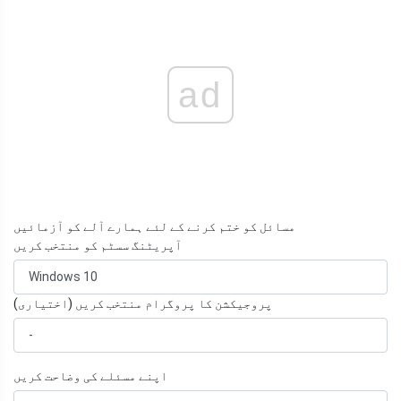
ad
مسائل کو ختم کرنے کے لئے ہمارے آلے کو آزمائیں
آپریٹنگ سسٹم کو منتخب کریں
پروجیکشن کا پروگرام منتخب کریں (اختیاری)
اپنے مسئلے کی وضاحت کریں