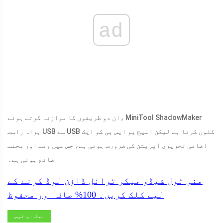
ad
ان دو طریقوں کا موازنہ کرتے ہوئے، MiniTool ShadowMaker
براہ راست USB سے USB کلون کرتا ہے لیکن امیج یو ایس بی کو ایک
اضافی تحریری آپریشن کی ضرورت ہوتی ہے، جس میں وقت اور محنت
ضائع ہوتی ہے۔
منی ٹول شیڈو میکر ٹرائل
ڈاؤن لوڈ کرنے کے
لیے کلک کریں۔
100%
صاف اور محفوظ
بیک اپ ٹپس