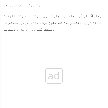
جاری رکھنے کی خصوصیت۔
مرحلہ 3: اگر آپ انجام دینا چاہتے ہیں۔ سیکٹر بہ سیکٹر کلوننگ
، کلک کریں۔
اختیارات > ڈسک کلون موڈ
، منتخب کریں۔
سیکٹر بہ
.
سیکٹر کلون
، اور مارو
ٹھیک ہے
ad