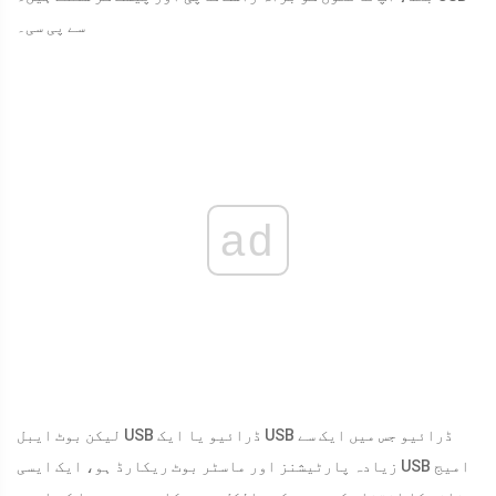
سے پی سی۔
ad
لیکن بوٹ ایبل USB ڈرائیو یا ایک USB ڈرائیو جس میں ایک سے
زیادہ پارٹیشنز اور ماسٹر بوٹ ریکارڈ ہو، ایک ایسی USB امیج