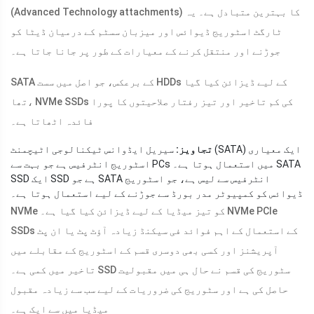
(Advanced Technology attachments) کا بہترین متبادل ہے۔ یہ
ٹارگٹ اسٹوریج ڈیوائس اور میزبان سسٹم کے درمیان ڈیٹا کو
جوڑنے اور منتقل کرنے کے معیارات کے طور پر جانا جاتا ہے۔
SATA کے برعکس، جو اصل میں سست HDDs کے لیے ڈیزائن کیا گیا
تھا، NVMe SSDs کی کم تاخیر اور تیز رفتار صلاحیتوں کا پورا
فائدہ اٹھاتا ہے۔
تجاویز:
سیریل ایڈوانس ٹیکنالوجی اٹیچمنٹ (SATA) ایک معیاری
اسٹوریج انٹرفیس ہے جو بہت سے PCs میں استعمال ہوتا ہے۔ SATA
SSD ایک SSD ہے جو SATA انٹرفیس سے لیس ہے، جو اسٹوریج
ڈیوائس کو کمپیوٹر مدر بورڈ سے جوڑنے کے لیے استعمال ہوتا ہے۔
NVMe کو تیز میڈیا کے لیے ڈیزائن کیا گیا ہے۔ NVMe PCIe
SSDs کے استعمال کے اہم فوائد فی سیکنڈ زیادہ آؤٹ پٹ یا ان پٹ
آپریشنز اور کسی بھی دوسری قسم کے اسٹوریج کے مقابلے میں
تاخیر میں کمی ہے۔ SSD سٹوریج کی قسم نے حال ہی میں مقبولیت
حاصل کی ہے اور سٹوریج کی ضروریات کے لیے سب سے زیادہ مقبول
میڈیا میں سے ایک ہے۔