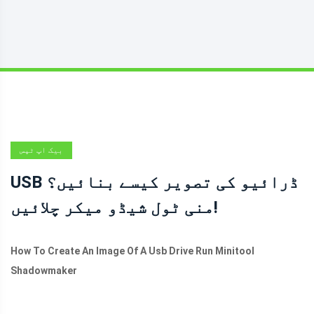
بیک اپ ٹپس
USB ڈرائیو کی تصویر کیسے بنائیں؟
منی ٹول شیڈو میکر چلائیں!
How To Create An Image Of A Usb Drive Run Minitool
Shadowmaker