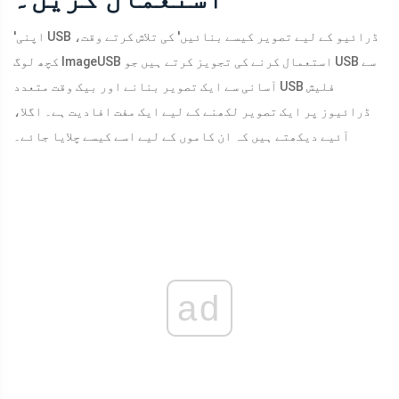
'اپنی USB ڈرائیو کے لیے تصویر کیسے بنائیں' کی تلاش کرتے وقت،
کچھ لوگ ImageUSB استعمال کرنے کی تجویز کرتے ہیں جو USB سے
آسانی سے ایک تصویر بنانے اور بیک وقت متعدد USB فلیش
ڈرائیوز پر ایک تصویر لکھنے کے لیے ایک مفت افادیت ہے۔ اگلا،
آئیے دیکھتے ہیں کہ ان کاموں کے لیے اسے کیسے چلایا جائے۔
ad