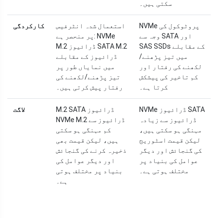
سکتی ہیں۔
NVMe پروٹوکول کی
استعمال شدہ انٹرفیس
کارکردگی
وجہ سے SATA اور
پر منحصر ہے: NVMe
SAS SSDs کے مقابلے
M.2 ڈرائیوز SATA M.2
میں تیز پڑھنے/
ڈرائیوز کے مقابلے
لکھنے کی رفتار اور
میں نمایاں طور پر
کم تاخیر کی پیشکش
تیز پڑھنے/لکھنے کی
کرتا ہے۔
رفتار پیش کرتی ہیں۔
NVMe ڈرائیوز SATA
M.2 SATA ڈرائیوز
لاگت
ڈرائیوز سے زیادہ
NVMe M.2 ڈرائیوز سے
مہنگی ہو سکتی ہیں،
کم مہنگی ہو سکتی
لیکن قیمت اسٹوریج
ہیں، لیکن قیمت بھی
کی گنجائش اور دیگر
ذخیرہ کرنے کی گنجائش
عوامل کی بنیاد پر
اور دیگر عوامل کی
مختلف ہوتی ہے۔
بنیاد پر مختلف ہوتی
ہے۔