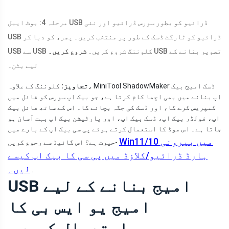
مرحلہ 4: بوٹ ایبل USB ڈرائیو کو بطور سورس ڈرائیو اور نئی
USB ڈرائیو کو ٹارگٹ ڈسک کے طور پر منتخب کریں۔ پھر، کو دبا کر
USB تصویر بنانے کے
USB سے USB کلوننگ شروع کریں۔
شروع کریں۔
لیے بٹن۔
تجاویز:
کلوننگ کے علاوہ، MiniTool ShadowMaker ڈسک امیج بیک
اپ بنانے میں بھی اچھا کام کرتا ہے، جو بیک اپ سورس کو فائل میں
کمپریس کرے گا، اور ڈسک کی جگہ بچائے گا۔ اس کے ساتھ فائل بیک
اپ، فولڈر بیک اپ، ڈسک بیک اپ، اور پارٹیشن بیک اپ بہت آسان ہو
جاتا ہے۔ اس موڈ کا استعمال کرتے ہوئے پی سی بیک اپ کے بارے میں
Win11/10 میں بیرونی
حیرت ہے؟ اس گائیڈ سے رجوع کریں-
ہارڈ ڈرائیو/کلاؤڈ میں پی سی کا بیک اپ کیسے
لیں۔
.
USB امیج بنانے کے لیے
امیج یو ایس بی کا
استعمال کریں۔