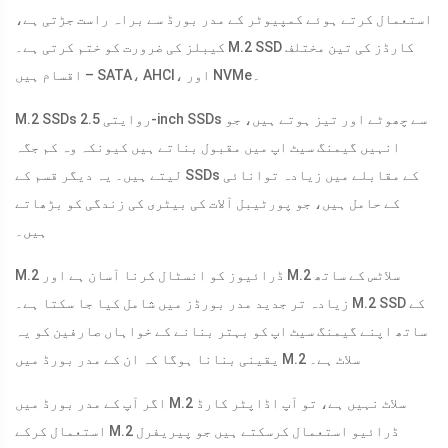
استعمال کرتے ہوئے کمپیوٹر کے مدر بورڈ سے براہ راست جڑتی ہے،
کیبلز کی ضرورت کو ختم کرتی ہے۔ M.2 SSD کارڈز کی تین مختلف
اقسام ہیں – SATA، AHCI، اور NVMe۔
M.2 SSDs روایتی 2.5-inch SSDs سے چھوٹے اور تیز ہوتے ہیں، جو
انہیں گیمنگ سیٹ اپ میں مقبول بناتے ہیں کیونکہ وہ کم جگہ
لیتے ہیں۔ یہ دیگر قسم کے SSDs کے مقابلے میں زیادہ توانائی
کے حامل ہیں، جو پورٹیبل آلات کی بیٹری کی زندگی کو بڑھاتے
ہیں۔
M.2 ڈرائیوز کو انسٹال کرنا آسان ہے اور M.2 سلاٹس کے ساتھ
زیادہ تر جدید مدر بورڈز میں شامل کیا جا سکتا ہے۔ M.2 SSD کے
ساتھ اپنے گیمنگ سیٹ اپ کو بہتر بنانے کے خواہاں صارفین کو یہ
یقینی بنانا ہوگا کہ ان کے مدر بورڈ میں M.2 سلاٹ ہے۔
اگر آپ کے مدر بورڈ میں M.2 سلاٹ نہیں ہے، تو آپ اڈاپٹر کارڈ
استعمال کرکے M.2 ڈرائیو استعمال کرسکتے ہیں جو پیریفرل