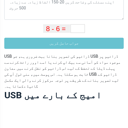
جواب حاصل کریں
USB ڈرائیو کی تصویر بنانا بہت ضروری ہے، جو USB ڈرائیو پر
موجود مواد کو آسانی سے بیک اپ کرنے یا اسے اوور رائٹ کرنے سے
پہلے ڈیٹا کے تحفظ کے لیے اس ڈرائیو کو نقل کرنے میں معاون
ثابت ہو سکتا ہے۔ اس پوسٹ میں، منی ٹول آپ کی USB ڈرائیو کے
لیے تصویر بنانے کے طریقے پر توجہ مرکوز کرنے والی ایک مکمل
گائیڈ دکھاتا ہے۔
USB امیج کے بارے میں