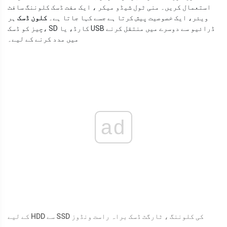
استعمال کریں۔ منی ٹول شیڈو میکر ، ایک مفت ڈسک کلوننگ سافٹ
ویئر، ایک خصوصیت پیش کرتا ہے جسے کہا جاتا ہے۔
کلون ڈسک
ہر
چیز کو ڈسک، SD کارڈ، یا USB ڈرائیو سے دوسرے میں منتقل کرنے
میں مدد کرنے کے لیے۔
ad
کے لیے HDD سے SSD کی کلوننگ ، ٹارگٹ ڈسک براہ راست ونڈوز