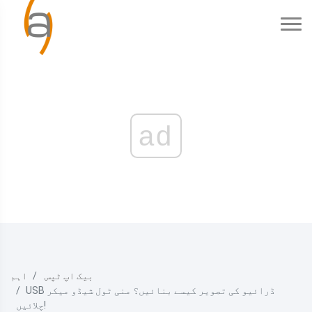
ad
بیک اپ ٹپس
اہم
USB ڈرائیو کی تصویر کیسے بنائیں؟ منی ٹول شیڈو میکر
چلائیں!