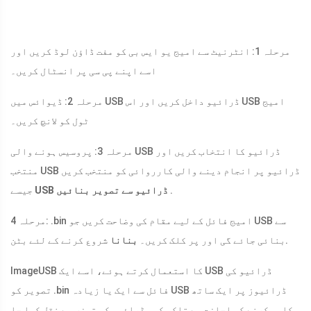
مرحلہ 1: انٹرنیٹ سے امیج یو ایس بی کو مفت ڈاؤن لوڈ کریں اور
اسے اپنے پی سی پر انسٹال کریں۔
مرحلہ 2: ڈیوائس میں USB ڈرائیو داخل کریں اور اس USB امیج
ٹول کو لانچ کریں۔
مرحلہ 3: پروسیس ہونے والی USB ڈرائیو کا انتخاب کریں اور
منتخب USB ڈرائیو پر انجام دینے والی کارروائی کو منتخب کریں
.
USB ڈرائیو سے تصویر بنائیں
جیسے
مرحلہ 4: .bin امیج فائل کے لیے مقام کی وضاحت کریں جو USB سے
شروع کرنے کے لئے بٹن.
بنائی جائے گی اور پر کلک کریں۔
بنانا
ImageUSB کا استعمال کرتے ہوئے، اسے ایک USB ڈرائیو کی
تصویر کو .bin فائل سے ایک یا زیادہ USB ڈرائیوز پر ایک ساتھ
کاپی کرنے کی اجازت ہے تاکہ کسی ڈرائیو کو تیزی سے نقل کیا جا