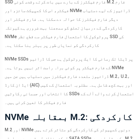
SSD فارم فیکٹرز کے بارے میں بات کرتے وقت، کوئی M.2 فارم
فیکٹر، اس کا کمپیکٹ سائز، اور NVMe ڈرائیوز کے لیے دستیاب
دیگر فارم فیکٹرز کا حوالہ دے سکتا ہے۔ فارم فیکٹر اور
کارکردگی کے درمیان تعلق کو سمجھنا بہت ضروری ہے کیونکہ
NVMe پروٹوکول کا استعمال فارم فیکٹر سے قطع نظر SSD کی
کارکردگی کو نمایاں طور پر بہتر بنا سکتا ہے۔
NVMe SSDs پر ڈیٹا تک رسائی کا ایک پروٹوکول ہے جس کا ڈرائیو
کے فارم فیکٹر پر کوئی براہ راست اثر نہیں ہوتا ہے۔ NVMe
ڈرائیوز متعدد فارم فیکٹرز میں دستیاب ہیں جن میں M.2، U.2،
ایڈ ان کارڈ (AIC) اور بہت کچھ شامل ہے۔ مطلوبہ استعمال کے کیس
کا انتخاب اور جسمانی رکاوٹیں SSDs استعمال کرنے والے آلے کے
فارم فیکٹر کا تعین کرتی ہیں۔
NVMe بمقابلہ M.2: کارکردگی
M.2 اور NVMe دونوں کمپیوٹر کی کارکردگی کو متاثر کرتے ہیں
لیکن مختلف طریقوں سے۔ روایتی SATA SSDs کے مقابلے میں، M.2