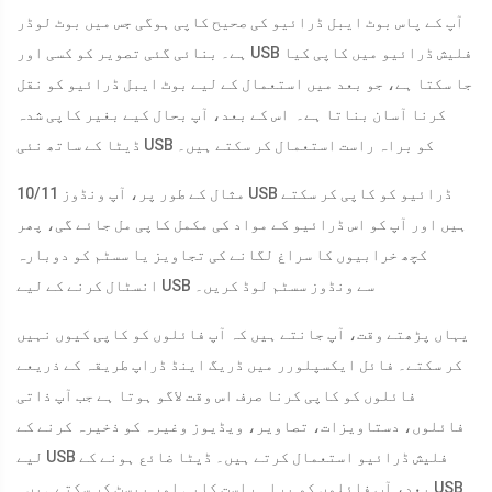
آپ کے پاس بوٹ ایبل ڈرائیو کی صحیح کاپی ہوگی جس میں بوٹ لوڈر
ہے۔ بنائی گئی تصویر کو کسی اور USB فلیش ڈرائیو میں کاپی کیا
جا سکتا ہے، جو بعد میں استعمال کے لیے بوٹ ایبل ڈرائیو کو نقل
کرنا آسان بناتا ہے۔ اس کے بعد، آپ بحال کیے بغیر کاپی شدہ
ڈیٹا کے ساتھ نئی USB کو براہ راست استعمال کر سکتے ہیں۔
مثال کے طور پر، آپ ونڈوز 10/11 USB ڈرائیو کو کاپی کر سکتے
ہیں اور آپ کو اس ڈرائیو کے مواد کی مکمل کاپی مل جائے گی، پھر
کچھ خرابیوں کا سراغ لگانے کی تجاویز یا سسٹم کو دوبارہ
انسٹال کرنے کے لیے USB سے ونڈوز سسٹم لوڈ کریں۔
یہاں پڑھتے وقت، آپ جانتے ہیں کہ آپ فائلوں کو کاپی کیوں نہیں
کر سکتے۔ فائل ایکسپلورر میں ڈریگ اینڈ ڈراپ طریقہ کے ذریعے
فائلوں کو کاپی کرنا صرف اس وقت لاگو ہوتا ہے جب آپ ذاتی
فائلوں، دستاویزات، تصاویر، ویڈیوز وغیرہ کو ذخیرہ کرنے کے
لیے USB فلیش ڈرائیو استعمال کرتے ہیں۔ ڈیٹا ضائع ہونے کے
بعد، آپ فائلوں کو براہ راست کاپی اور پیسٹ کر سکتے ہیں۔ USB