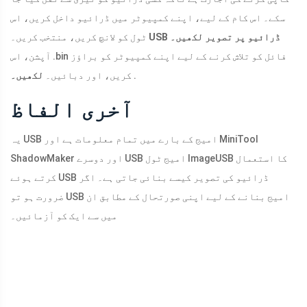
سکے۔ اس کام کے لیے، اپنے کمپیوٹر میں ڈرائیو داخل کریں، اس
USB ڈرائیو پر تصویر لکھیں۔
ٹول کو لانچ کریں، منتخب کریں۔
آپشن، اس .bin فائل کو تلاش کرنے کے لیے اپنے کمپیوٹر کو براؤز
.
کریں، اور دبائیں۔
لکھیں۔
آخری الفاظ
یہ USB امیج کے بارے میں تمام معلومات ہے اور MiniTool
ShadowMaker اور دوسرے USB امیج ٹول ImageUSB کا استعمال
کرتے ہوئے USB ڈرائیو کی تصویر کیسے بنائی جاتی ہے۔ اگر
ضرورت ہو تو USB امیج بنانے کے لیے اپنی صورتحال کے مطابق ان
میں سے ایک کو آزمائیں۔