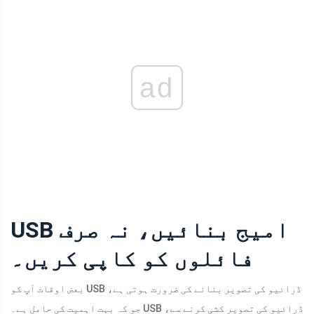
ad
USB امیج بنائیں، نہ صرف
فائلوں کو کاپی کریں۔
بعض اوقات آپ کو USB ڈرائیو کی تصویر بنانے کی ضرورت ہوتی ہے،
جو کہ بہت اہمیت کی حامل ہے۔ USB ڈرائیو کی تصویر کشی کرنے سے،