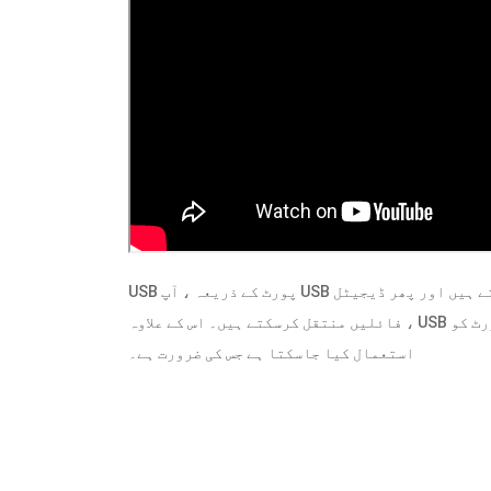
USB پورٹ کے ذریعہ ، آپ USB ڈرائیوز کو اپنے کمپیوٹر یا الیکٹرانکس آلہ سے مربوط کرسکتے ہیں اور پھر ڈیجیٹل
فائلیں منتقل کرسکتے ہیں۔ اس کے علاوہ ، USB پورٹ کو USB کیبل میں USB کیبل کے لئے بجلی کی فراہمی کے لئے بھی
استعمال کیا جاسکتا ہے جس کی ضرورت ہے۔