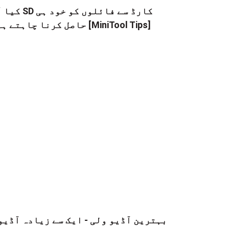
کیا آپ SD کارڈ سے فائلوں
حاصل کرنا چاہتے ہیں [MiniTool Tips]