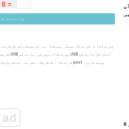
 کو خود ہی
جواب حاصل کر
طریقے ہیں 
کرنے کا ایک طریقہ بھی ہے۔ اس کو پڑھنے کے لئے جائیں مینی ٹول مفید معلومات سیکھنے کے ل post پوسٹ کریں۔
ad
6 بہترین آڈیو ولی - ایک سے زیادہ آڈیو