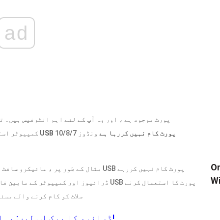
ad
USB پورٹ کام نہیں کررہا ہے
ونڈوز 10/8/7
کمپیوٹر استعمال کررہے ہیں تو سب کچھ آسانی سے نہیں چلتا ہے۔
بند کریں
Wi
کی ضرورت ہے۔ کیا اس USB سلاٹ کو کام ک
ونڈوز 10 سے USB ڈرائیو کا بیک اپ لیں: یہاں دو آسان طریقے ہیں!