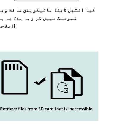
کیا انٹیل ڈیٹا مائیگریشن سافٹ ویئ
کلوننگ نہیں کر رہا ہے؟ یہ ہی
اصلاحات!