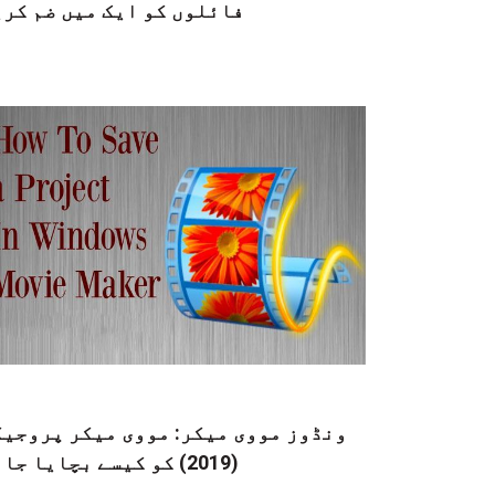
فائلوں کو ایک میں ضم کری
ونڈوز مووی میکر: مووی میکر پروجیک
(2019) کو کیسے بچایا جائے