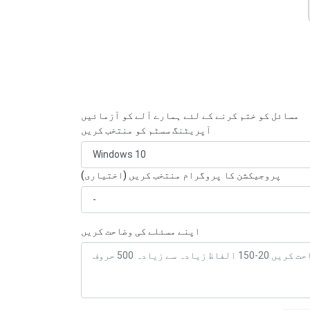
مسائل کو ختم کرنے کے لئے ہمارے آلے کو آزمائیں
آپریٹنگ سسٹم کو منتخب کریں
پروجیکشن کا پروگرام منتخب کریں (اختیاری)
اپنے مسئلے کی وضاحت کریں