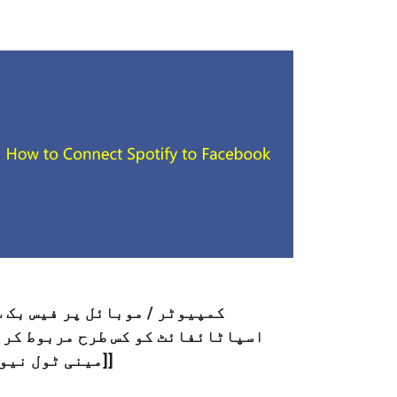
کمپیوٹر / موبائل پر فیس بک 
اسپاٹائفائٹ کو کس طرح مربوط کری
[[مینی ٹول نیو