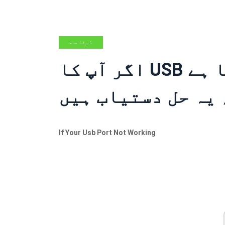
ڈیٹا سے
بازیابی کے
اگر آپ کا USB پورٹ کام نہیں کررہا ہے
نکات
If Your Usb Port Not Working