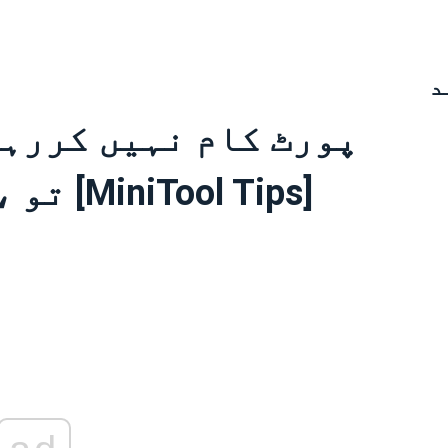
د
تو ، یہ حل دستیاب ہیں [MiniTool Tips]