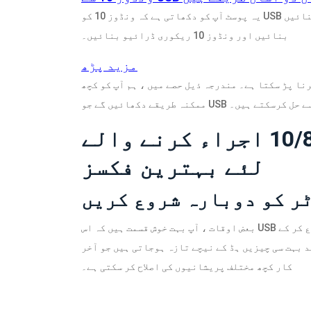
یہ پوسٹ آپ کو دکھاتی ہے کہ ونڈوز 10 کو USB ڈرائیو میں آسانی سے بیک اپ کیسے بنائیں: USB پر سسٹم امیج
بنائیں اور ونڈوز 10 ریکوری ڈرائیو بنائیں۔
مزید پڑھ
نا پڑ سکتا ہے۔ مندرجہ ذیل حصے میں ، ہم آپ کو کچھ
وثر طریقے سے حل کرسکتے ہیں۔
ونڈوز 10/8/7 اجراء کرنے والے USB پورٹ کے
لئے بہترین فکسز
بعض اوقات ، آپ بہت خوش قسمت ہیں کہ اس USB ساکٹ کو ٹھیک نہیں کر سکتے ہیں جس سے کمپیوٹر کو دوبارہ شروع کر کے
د بہت سی چیزیں ہڈ کے نیچے تازہ ہوجاتی ہیں جو آخر
کار کچھ مختلف پریشانیوں کی اصلاح کر سکتی ہے۔