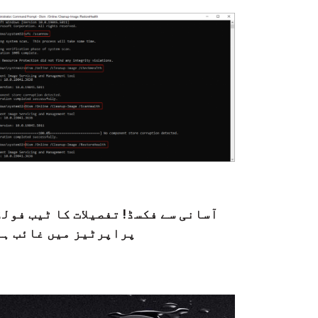
آسانی سے فکسڈ! تفصیلات کا ٹیب فول
پراپرٹیز میں غائب ہے