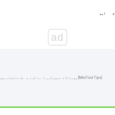
م
اہم
ad
اگر آپ کا USB پورٹ کام نہیں کررہا ہے تو ، یہ حل دستیاب ہیں [MiniTool Tips]