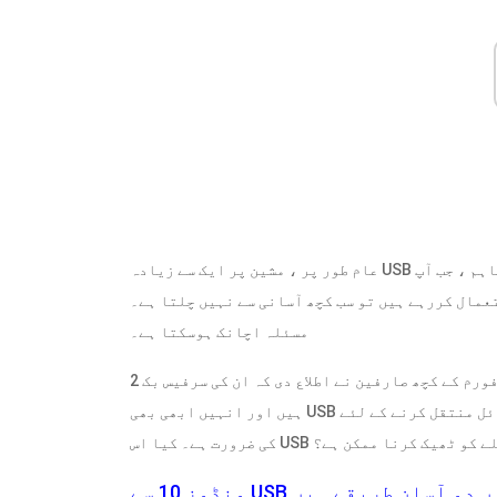
عام طور پر ، مشین پر ایک سے زیادہ USB پورٹ موجود ہے ، اور وہ آپ کے لئے اہم انٹرفیس ہیں۔ تاہم ، جب آپ
مسئلہ اچانک ہوسکتا ہے۔
مثال کے طور پر ، مائیکرو سافٹ فورم کے کچھ صارفین نے اطلاع دی کہ ان کی سرفیس بک 2 USB پورٹ کام نہیں کررہے
ہیں اور انہیں ابھی بھی USB ڈرائیوز اور کمپیوٹر کے مابین فائل منتقل کرنے کے لئے USB پورٹ کا استعمال کرنے
رنے والے مسئلے کو ٹھیک کرنا ممکن ہے؟