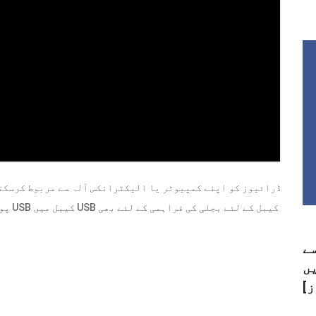
سے
ں
ز]