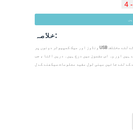
یں
خلاصہ:
ونڈوز اور میک کمپیوٹر دونوں پر USB پورٹ کام نہ کرنے کا مسئلہ ہوسکتا ہے۔ اس مسئلے کو حل کرنے کے لئے مختلف
اور وہ اس مضمون میں درج ہیں۔ دریں اثنا ، جب USB پورٹ کام نہیں کررہا ہے تو USB ڈیٹا کو بازیافت