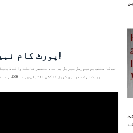
ں
خوفناک! USB پورٹ کام نہیں کررہا!
ہے۔ کمپیوٹرز اور صارفین کے الیکٹرانک آلات کے لئے ایک USB پورٹ ایک معیاری کیبل کنکشن انٹرفیس ہے۔
ٹ