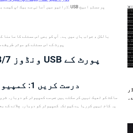
بالکل ، جواب ہاں میں ہے۔ آپ کو بھی اس مسئلے کا سامنا کر
ممکنہ طریقے دکھائیں گے جو USB پورٹ کے اس مسئلے کو م
درست کریں 1: کمپیوٹر کو دوبارہ شروع کریں
ڈر
۔
یہ کام نہیں کررہا ہے کیونکہ کمپیوٹر کو دوبارہ چلانے کے بع