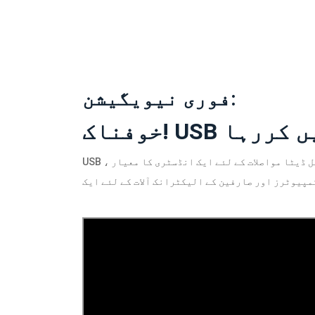
فوری نیویگیشن:
USB ، جس کا مطلب یونیورسل سیریل بس ہے ، مختصر فاصلے والے ڈیجیٹل ڈیٹا مواصلات کے لئے ایک انڈسٹری کا معیار