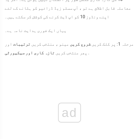
معاملہ قابل اطلاق ہے تو ، آپ سسٹم زیڈ ڈرائیو کو ہٹانے کے لئے
اپنے ونڈوز 10 کو اپ ڈیٹ کرنے کی کوشش کر سکتے ہیں۔
یہاں ایک فوری ہدایت نامہ ہے۔
مرحلہ 1: پر کلک کریں
شروع کریں
مینو ، منتخب کریں
ترتیبات
اور
.
پھر منتخب کریں
تازہ کاری اور سیکیورٹی
ad