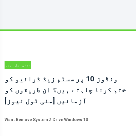
مینی ٹول نیوز
سنٹر
ونڈوز 10 پر سسٹم زیڈ ڈرائیو کو
ختم کرنا چاہتے ہیں؟ ان طریقوں کو
آزمائیں [منی ٹول نیوز]
Want Remove System Z Drive Windows 10