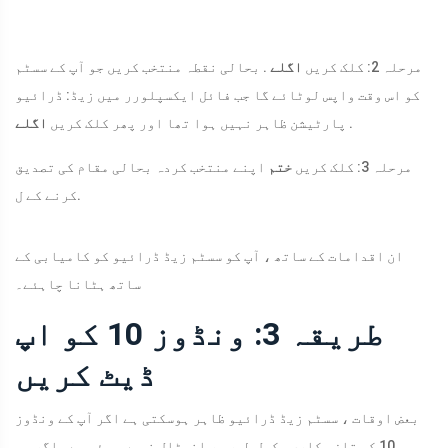
مرحلہ 2: کلک کریں
اگلے
. بحالی نقطہ منتخب کریں جو آپ کے سسٹم
کو اس وقت واپس لوٹائے گا جب فائل ایکسپلورر میں زیڈ: ڈرائیو
.
پارٹیشن ظاہر نہیں ہوا تھا اور پھر کلک کریں
اگلے
مرحلہ 3: کلک کریں
ختم
اپنے منتخب کردہ بحالی مقام کی تصدیق
کرنے کے ل.
ان اقدامات کے ساتھ ، آپ کو سسٹم زیڈ ڈرائیو کو کامیابی کے
ساتھ ہٹانا چاہئے۔
طریقہ 3: ونڈوز 10 کو اپ
ڈیٹ کریں
بعض اوقات ، سسٹم زیڈ ڈرائیو ظاہر ہوسکتی ہے اگر آپ کے ونڈوز
10 کی تازہ کاری مکمل طور پر انسٹال نہیں ہوئی ہے۔ اگر یہ