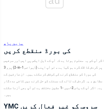
ad
مزید پڑھ
کی بورڈ منقطع کریں
اگر آپ کو یہ معلوم ہوتا ہے کہ آپ کے ڈیل ایکس پی ایس اور سرفیس
پرو 3 (2-in-1 ڈیوائس) پر گردش کا لاک گرے ہو گیا ہے ، تو آپ اپنے
کی بورڈ کو منقطع کرنے کی کوشش کر سکتے ہیں۔ ان صارفین کے
مطابق ، یہ گردش کے تالے کے مسئلے کو حل کرنے میں کافی مددگار
ہے۔ اگر آپ کے پاس 2-میں -1 مشین مختلف ہے تو آپ بھی آزما سکتے
ہیں۔
YMC سروس کو غیر فعال کریں