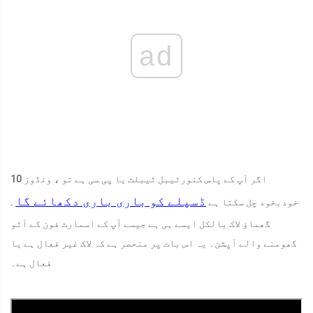
ad
اگر آپ کے پاس کنورٹیبل ٹیبلٹ یا پی سی ہے تو ، ونڈوز 10
ڈسپلے کو باری باری دکھائے گا
خودبخود چل سکتا ہے
.
گھماؤ لاک بالکل ایسے ہی ہے جیسے آپ کے اسمارٹ فون کے آٹو
گھومنے والے آپشن۔ یہ اس بات پر منحصر ہے کہ لاک غیر فعال ہے یا
فعال ہے۔