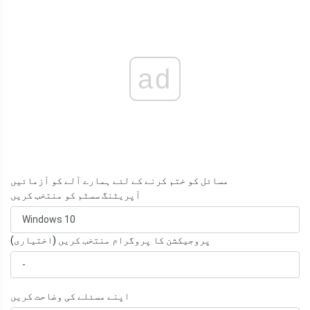
ad
مسائل کو ختم کرنے کے لئے ہمارے آلے کو آزمائیں
آپریٹنگ سسٹم کو منتخب کریں
پروجیکشن کا پروگرام منتخب کریں (اختیاری)
اپنے مسئلے کی وضاحت کریں