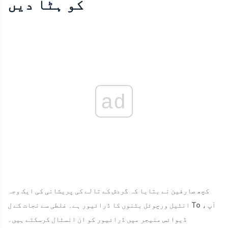
کو ہٹا دیں
ad
کچھ صارفین نے بتایا کہ گردش کے تالے کی پریشانی کی ایک وجہ
انٹیل ورچوئل بٹنوں کا ڈرائیور ہے۔ غلطی سے نجات کے ل To ، آپ
ڈیوائس منیجر میں ڈرائیور کو ان انسٹال کرسکتے ہیں۔