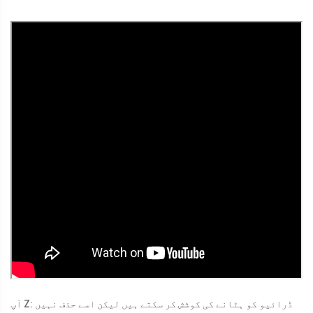
آپ Z: ڈرائیو کو ہٹانے کی کوشش کر سکتے ہیں لیکن اسے حذف نہیں