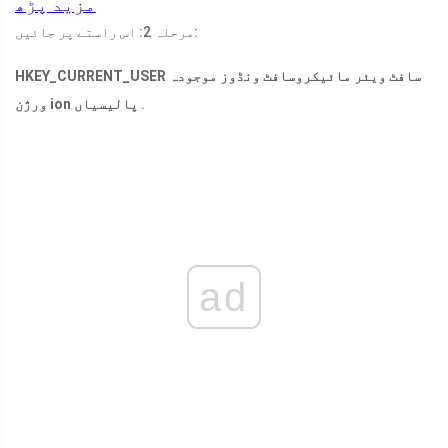
مزید پڑھ
مرحلہ 2: اس راستے پر جائیں:
HKEY_CURRENT_USER سافٹ ویئر مائیکروسافٹ ونڈوز موجودہ
.
ورژن ion پالیسیاں
ad