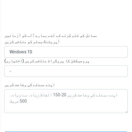
مسائل کو ختم کرنے کے لئے ہمارے آلے کو آزمائیں
آپریٹنگ سسٹم کو منتخب کریں
پروجیکشن کا پروگرام منتخب کریں (اختیاری)
اپنے مسئلے کی وضاحت کریں