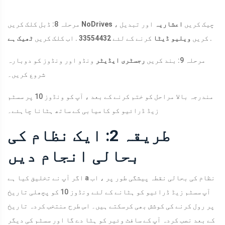
، چیک کریں
اعشاریہ
اور تبدیل
NoDrives
مرحلہ 8: ڈبل کلک کریں
.
کریں
ویلیو ڈیٹا
کرنے کے لئے
33554432
. اب کلک کریں
ٹھیک ہے
مرحلہ 9: بند کریں
رجسٹری ایڈیٹر
ونڈو اور ونڈوز کو دوبارہ
شروع کریں۔
مندرجہ بالا مراحل کو ختم کرنے کے بعد ، آپ کو ونڈوز 10 پر سسٹم
زیڈ ڈرائیو کو کامیابی کے ساتھ ہٹانا چاہئے۔
طریقہ 2: ایک نظام کی
بحالی انجام دیں
اگر آپ نے تخلیق کیا ہے a نظام کی بحالی نقطہ پیشگی طور پر ، اب
آپ سسٹم زیڈ ڈرائیو کو ہٹانے کے لئے ونڈوز 10 کو پچھلی تاریخ
پر رول کرنے کی کوشش بھی کرسکتے ہیں۔ اس طرح منتخب کردہ تاریخ
کے بعد نصب کردہ آپ کے سافٹ وئیر کو ہٹا دے گا اور سسٹم کی دیگر