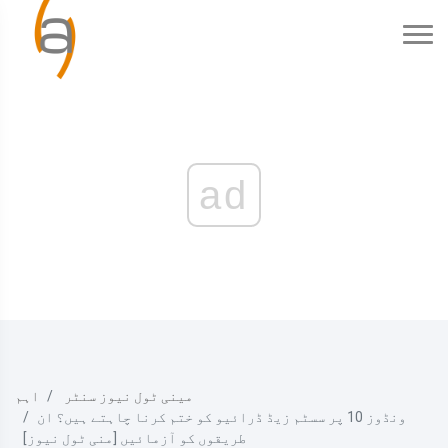
ad
مینی ٹول نیوز سنٹر
اہم
ونڈوز 10 پر سسٹم زیڈ ڈرائیو کو ختم کرنا چاہتے ہیں؟ ان
طریقوں کو آزمائیں [منی ٹول نیوز]