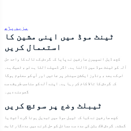
مزید پڑھ
ٹینٹ موڈ میں اپنی مشین کا
استعمال کریں
کچھ ڈیل انسپیرن صارفین نے پایا کہ گردش کے تالے کا واحد حل
آلہ کو ٹینٹ موڈ میں ڈالنا ہے۔ اگر ڈسپلے الٹا ہے تو ، ٹھیک ہے۔
اس کے بعد ، ونڈوز ایکشن سینٹر پر جائیں اور آپ کو معلوم ہوگا
کہ گردش کا تالا کام کر رہا ہے۔ اپنے آلے کو مناسب طریقے سے
گھومنے دیں۔
ٹیبلٹ وضع پر سوئچ کریں
کچھ صارفین نے کہا کہ ٹیبل موڈ میں تبدیل ہونا گرے آئوٹ یا
گمشدہ گردش لاک بٹن کی مدد سے مسائل کو حل کرنے میں مددگار ثابت