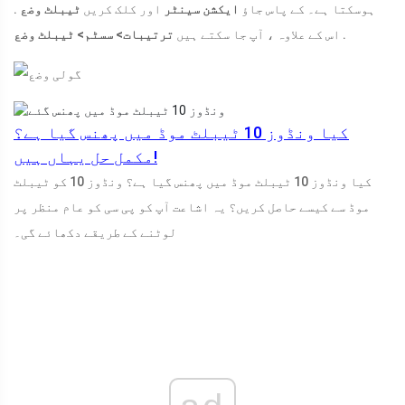
ہوسکتا ہے۔ کے پاس جاؤ
ایکشن سینٹر
اور کلک کریں
ٹیبلٹ وضع
.
.
اس کے علاوہ ، آپ جا سکتے ہیں
ترتیبات> سسٹم> ٹیبلٹ وضع
کیا ونڈوز 10 ٹیبلٹ موڈ میں پھنس گیا ہے؟
مکمل حل یہاں ہیں!
کیا ونڈوز 10 ٹیبلٹ موڈ میں پھنس گیا ہے؟ ونڈوز 10 کو ٹیبلٹ
موڈ سے کیسے حاصل کریں؟ یہ اشاعت آپ کو پی سی کو عام منظر پر
لوٹنے کے طریقے دکھائے گی۔