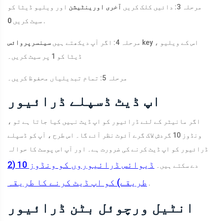
مرحلہ 3: دائیں کلک کریں
آخری اورینٹیشن
اور ویلیو ڈیٹا کو
.
سیٹ کریں
0
key ، اس کے ویلیو
مرحلہ 4: اگر آپ دیکھتے ہیں
سینسرپروائس
ڈیٹا کو 1 پر سیٹ کریں۔
مرحلہ 5: تمام تبدیلیاں محفوظ کریں۔
اپ ڈیٹ ڈسپلے ڈرائیور
اگر مانیٹر کے لئے ڈرائیور کو اپ ڈیٹ نہیں کیا جاتا ہے تو ،
ونڈوز 10 گردش لاک گرے آئوٹ نظر آئے گا۔ اس طرح ، آپ کو ڈسپلے
ڈرائیور کو اپ ڈیٹ کرنے کی ضرورت ہے۔ اور آپ اس پوسٹ کا حوالہ
ڈیوائس ڈرائیوروں کو ونڈوز 10 (2
دے سکتے ہیں۔
طریقے) کو اپ ڈیٹ کرنے کا طریقہ
.
انٹیل ورچوئل بٹن ڈرائیور