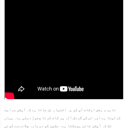
تاہم ، بعض اوقات آپ کو یہ اختیار مل جاتا ہے کہ آپشن سرایت
کرلیتا ہے اور اس کی گردش آلہ پر کام کرنا چھوڑ دیتی ہے۔ یہاں
تک کہ آپشن غائب ہوسکتا ہے۔ مشین کو دوبارہ چلانے سے کوئی