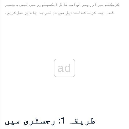
کرسکتے ہیں اور پھر آپ اسے فائل ایکسپلورر میں نہیں دیکھیں
گے۔ ایسا کرنے کے لئے ذیل میں دی گئی ہدایات پر عمل کریں۔
ad
طریقہ 1: رجسٹری میں