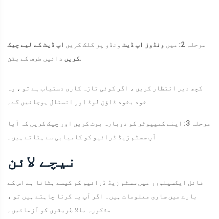
مرحلہ 2: میں
ونڈوز اپ ڈیٹ
ونڈو پر کلک کریں
اپ ڈیٹ کے لیے چیک
دائیں طرف کے بٹن.
کریں
کچھ دیر انتظار کریں ، اگر کوئی تازہ کاری دستیاب ہے تو ، وہ
خود بخود ڈاؤن لوڈ اور انسٹال ہوجائیں گے۔
مرحلہ 3: اپنے کمپیوٹر کو دوبارہ بوٹ کریں اور چیک کریں کہ آیا
آپ سسٹم زیڈ ڈرائیو کو کامیابی سے ہٹاتے ہیں۔
نیچے لائن
فائل ایکسپلورر میں سسٹم زیڈ ڈرائیو کو کیسے ہٹانا ہے اس کے
بارے میں ساری معلومات ہیں۔ اگر آپ یہ کرنا چاہتے ہیں تو ،
مذکورہ بالا طریقوں کو آزمائیں۔