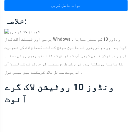
جواب حاصل کریں
خلاصہ:
پی سی اور ٹیبلٹ آلات کے ل Windows ، ونڈوز 10 کو بہتر بنایا
گیا ہے اور دو طریقوں کے مابین سوئچ کے لئے گھماؤ لاک کی خصوصیت
اہم ہے۔ لیکن کبھی کبھی آپ کو گردش کے تالے کو بھری ہوئی مسئلہ
کا سامنا ہوسکتا ہے۔ تو ، کس طرح مسئلہ کو حل کرنے کے لئے؟ آپ
اس پوسٹ سے حل تلاش کرسکتے ہیں مینی ٹول .
ونڈوز 10 روٹیشن لاک گرے
آئوٹ