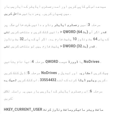
سیدھے اس کی کاپی کریں اور اسے رجسٹری ایڈیٹر کے ایڈریس بار
.
میں چسپاں کریں۔ پھر دبائیں
داخل کریں
مرحلہ 3: میں
رجسٹری ایڈیٹر
ونڈو ، دائیں طرف خالی جگہ پر
QWORD (64 بٹ) قدر
اگر آپ
>
دائیں کلک کریں ، منتخب کریں
نئی
کے پاس 64 بٹ ونڈوز 10 پلیٹ فارم ہے۔ اگر آپ کے پاس 32 بٹ ونڈوز
.
DWORD (32 بٹ) قدر
>
پلیٹ فارم ہیں تو منتخب کریں
نئی
.
NoDrives
جیسے
یا
ڈوورڈ
QWORD
مرحلہ 4: نیا نام بتائیں
، چیک کریں
اعشاریہ
اور تبدیل
NoDrives
مرحلہ 5: ڈبل کلک کریں
.
کریں
ویلیو ڈیٹا
کرنے کے لئے
33554432
. اب کلک کریں
ٹھیک ہے
مرحلہ 6: اب رجسٹری ایڈیٹر کے ایڈریس بار میں یہ راستہ تلاش
کریں:
HKEY_CURRENT_USER سافٹ ویئر مائیکروسافٹ ونڈوز کرنٹ