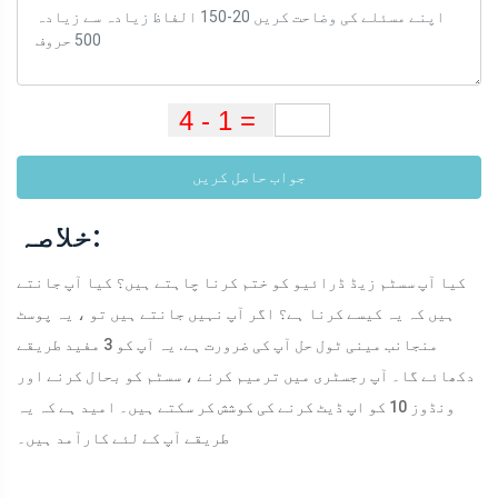
جواب حاصل کریں
خلاصہ:
کیا آپ سسٹم زیڈ ڈرائیو کو ختم کرنا چاہتے ہیں؟ کیا آپ جانتے
ہیں کہ یہ کیسے کرنا ہے؟ اگر آپ نہیں جانتے ہیں تو ، یہ پوسٹ
منجانب مینی ٹول حل آپ کی ضرورت ہے. یہ آپ کو 3 مفید طریقے
دکھائے گا۔ آپ رجسٹری میں ترمیم کرنے ، سسٹم کو بحال کرنے اور
ونڈوز 10 کو اپ ڈیٹ کرنے کی کوشش کر سکتے ہیں۔ امید ہے کہ یہ
طریقے آپ کے لئے کارآمد ہیں۔