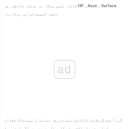
فائدہ نہیں ہوگا۔ یہ مسئلہ عام طور پر HP ، Asus ، Surface
وغیرہ کمپیوٹرز پر ہوتا ہے۔
ad
گرے آئوٹ گردش کے تالے کی بنیادی وجہ مناسب ترتیبات کا فقدان
ہے۔ یہ ہارڈ ویئر یا سافٹ ویئر کا مسئلہ نہیں ہے بلکہ ترتیب یا