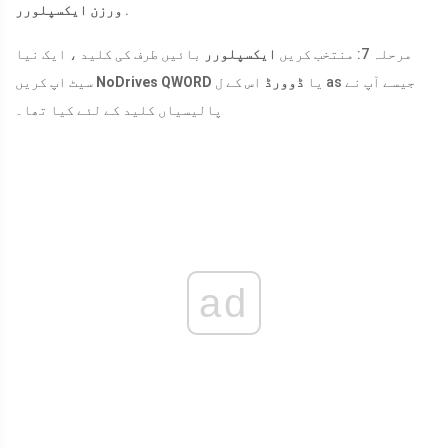
.
ورزن ایکسپلورر
مرحلہ 7: منتخب کریں
ایکسپلورر
بائیں طرف کی کلید ، ایک نیا
یا
ڈوورڈ
اس کے ل as جیسے آپ نے
NoDrives QWORD
سیٹ اپ کریں
پالیسیاں کلید کے لئے کیا تھا۔
ad