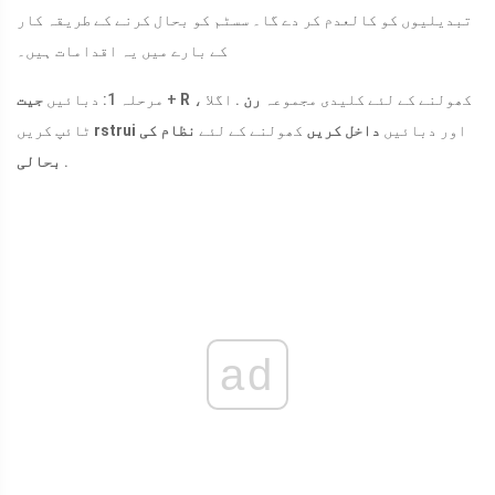
تبدیلیوں کو کالعدم کر دے گا۔ سسٹم کو بحال کرنے کے طریقہ کار
کے بارے میں یہ اقدامات ہیں۔
کھولنے کے لئے کلیدی مجموعہ
رن
. اگلا ،
R
+
مرحلہ 1: دبائیں
جیت
اور دبائیں
داخل کریں
کھولنے کے لئے
نظام کی
rstrui
ٹائپ کریں
.
بحالی
ad