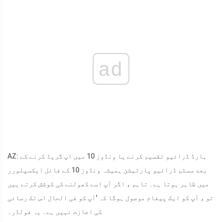
ad
AZ: ہارڈ ڈرائیو تقسیم کرنے یا ونڈوز 10 میں اپ گریڈ کرنے کے
بعد سسٹم ڈرائیو پارٹیشن ہمیشہ ونڈوز 10 کے فائل ایکسپلورر
میں ظاہر ہوتا ہے۔ تاہم ، اگر آپ اسے کھولنے کی کوشش کرتے ہیں
تو ، آپ کو ایک پیغام موصول ہوگا کہ 'آپ کو فی الحال اس تک رسائی
کی اجازت نہیں ہے۔ یہ فولڈر۔