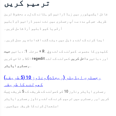
ترمیم کریں
فائل ایکسپلورر میں زیڈ ڈرائیو کو ہٹانے کے ل، ، محفوظ ترین
طریقہ جس کی مدد سے آپ رجسٹری میں نئے نمبر ڈرائیو ڈی ڈبلیو
آرڈس یا کیو ڈبلیو آرڈ شامل کریں۔
ایسا کرنے کے لئے ، ذیل میں دیئے گئے اقدامات پر عمل کریں۔
کلیدوں کا مجموعہ کھولنے کے لئے
رن
.
R
+
مرحلہ 1: دبائیں
جیت
اور دبائیں
داخل کریں
کھولنے کے لئے
regedit
اگلا ، ٹائپ کریں
.
رجسٹری ایڈیٹر
رجسٹری ایڈیٹر (ریجڈٹ) ونڈوز 10 (5 طریقے)
کھولنے کا طریقہ
رجسٹری ایڈیٹر ونڈوز 10 کو کھولنے کے طریقے کے 5 طریقے چیک
کریں اور رجسٹری میں ترمیم کرنے کے لئے ونڈوز رجسٹری ایڈیٹر
استعمال کرنے کا طریقہ سیکھیں۔