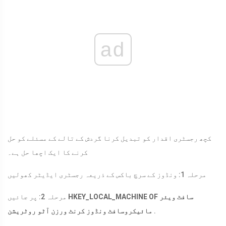
ad
کچھ رجسٹری اقدار کو تبدیل کرنا گردش کے تالے کے مسئلے کو حل
کرنے کا ایک اچھا حل ہے۔
مرحلہ 1: ونڈوز کے سرچ باکس کے ذریعہ رجسٹری ایڈیٹر کھولیں
HKEY_LOCAL_MACHINE OF سافٹ ویئر
مرحلہ 2: پر جائیں
.
مائیکروسافٹ ونڈوز کرنٹ ورزن آٹو روٹریشن