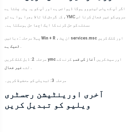
اگر آپ کے پاس لینووو یوگا ڈیوائس ہے اور آپ کو یہ پتہ چلتا ہے
کہ گردش کا تالا بھرا ہوا ہے تو ، YMC سروس کو غیر فعال کرنا اس
مسئلے کو حل کرنے کا ایک اچھا حل ہوسکتا ہے۔
اور کلک کریں
services.msc
، ان پٹ
Win + R
پہلا مرحلہ: دبائیں
.
ٹھیک ہے
اور سیٹ کریں
آغاز کی قسم
کرنے کے
ymc
مرحلہ 2: ڈبل کلک کریں
.
لئے
غیر فعال
مرحلہ 3: تبدیلی کو محفوظ کریں۔
آخری اورینٹیشن رجسٹری
ویلیو کو تبدیل کریں