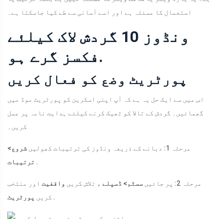
استعمال کا مسئلہ ہے اور اسے آسانی سے طے کیا جاسکتا ہے۔
ونڈوز 10 گردش لاک کیلئے
فکسز گرے ہو.
پورٹریٹ وضع کو فعال کریں
اس میں سے ایک حل یہ ہے کہ آپ اپنی اسکرین کو پورٹریٹ موڈ میں
گھمائیں۔ گردش کے تالا کو ٹھیک کرنے کیلئے ہدایت نامہ پر عمل
کریں۔
مرحلہ 1: دبانے کے ذریعہ ونڈوز کی ترتیبات کھولیں
شروع>
.
ترتیبات
مرحلہ 2: پر جائیں
سسٹم> ڈسپلے
، تلاش کریں
واقفیت
اور منتخب
.
کریں
پورٹریٹ