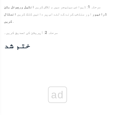
مرحلہ 1: ڈیوائس مینیجر میں ، تلاش کریں
انٹیل ورچوئل بٹن
ڈرائیور
اور منتخب کرنے کے لئے اس پر دائیں کلک کریں
انسٹال
.
کریں
مرحلہ 2: آپریشن کی تصدیق کریں۔
ختم شد
ad