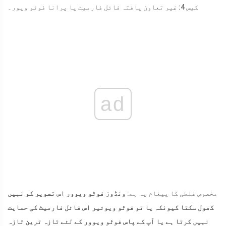
کیس 4: غیر تعاون یافتہ فائل فارمیٹ یا پرانا فوٹو ویور۔
ad
مخصوص غلطی کا پیغام یہ ہے:
ونڈوز فوٹو ویوور اس تصویر کو نہیں
کھول سکتا کیونکہ یا تو فوٹو ویوئیر اس فائل فارمیٹ کی حمایت
نہیں کرتا ہے یا آپ کے پاس فوٹو ویوور کے لئے تازہ ترین تازہ