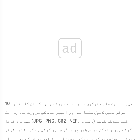
ad
میں نے بہت سارے لوگوں کو یہ کہتے ہوئے پایا کہ ان کا ونڈوز 10
فوٹو نہیں کھول سکتا ہے اور انہیں مدد کی ضرورت ہے۔ وہ ایک
تصویری فائل (JPG، PNG، CR2، NEF، وغیرہ) کھولنے کی کوشش
کرتے ہیں ، لیکن فوری طور پر ونڈو ظاہر کرتی ہے کہ ونڈوز فوٹو
ویوئیر اس تصویر کو نہیں کھول سکتا۔ عام طور پر اس کے بعد ہی اس