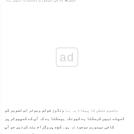
ad
مخصوص غلطی کا پیغام یہ ہے:
ونڈوز فوٹو ویوئر اس تصویر کو
ڈسپلے نہیں کرسکتا ہے کیونکہ ہوسکتا ہے کہ آپ کے کمپیوٹر پر
کافی میموری موجود نہ ہو۔ کچھ پروگرام بند کردیں جو آپ