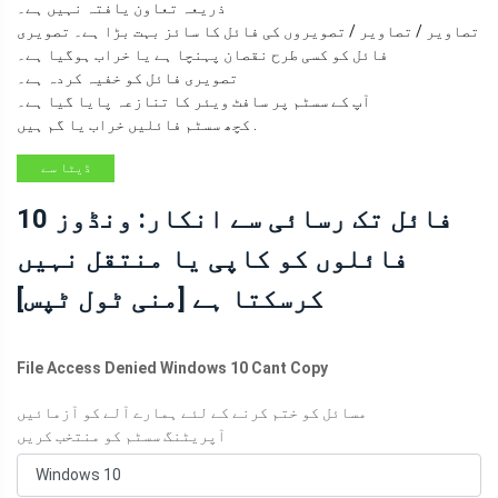
ذریعہ تعاون یافتہ نہیں ہے۔
تصاویر / تصاویر / تصویروں کی فائل کا سائز بہت بڑا ہے۔ تصویری
فائل کو کسی طرح نقصان پہنچا ہے یا خراب ہوگیا ہے۔
تصویری فائل کو خفیہ کردہ ہے۔
آپ کے سسٹم پر سافٹ ویئر کا تنازعہ پایا گیا ہے۔
کچھ سسٹم فائلیں خراب یا گم ہیں .
ڈیٹا سے
بازیابی کے
فائل تک رسائی سے انکار: ونڈوز 10
نکات
فائلوں کو کاپی یا منتقل نہیں
کرسکتا ہے [منی ٹول ٹپس]
File Access Denied Windows 10 Cant Copy
مسائل کو ختم کرنے کے لئے ہمارے آلے کو آزمائیں
آپریٹنگ سسٹم کو منتخب کریں