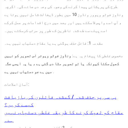
طرح کی پریشانی پیدا کرنے کی وجوہ کی وجہ دی جائے گی۔ اگرچہ
ونڈوز فوٹو ویوور ونڈوز 10 میں بطور ڈیفالٹ شامل نہیں ہوتا ہے
، آپ اسے واپس لا سکتے ہیں اور بعد میں درج اقدامات پر عمل کرکے
اسے پہلے سے طے شدہ ناظرین کے طور پر مرتب کرسکتے ہیں۔
مقدمہ 1: فائل حذف ہوگئی ہے یا مقام دستیاب نہیں ہے۔
مخصوص غلطی کا پیغام یہ ہے:
ونڈوز فوٹو ویوئر اس تصویر کو نہیں
کھول سکتا کیونکہ یا تو تصویر مٹا دی گئی ہے ، یا یہ ایسی جگہ
.
میں ہے جو دستیاب نہیں ہے
آسان اصلاحات:
پی سی پر حذف شدہ / گمشدہ فائلوں کی بازیافت
کیسے کریں؟
مقام کو ٹھیک کرنے کا طریقہ غلطی دستیاب نہیں
ہے۔
کیس 2: کافی میموری دستیاب نہیں ہے۔