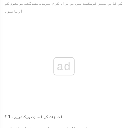
کی کاپی نہیں کرسکتے ہیں تو براہ کرم نیچے دیئے گئے طریقوں کو
آزمائیں۔
ad
# 1 اکاؤنٹ کی اجازت چیک کریں۔