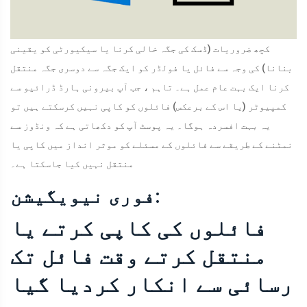
کچھ ضروریات (ڈسک کی جگہ خالی کرنا یا سیکیورٹی کو یقینی
بنانا) کی وجہ سے فائل یا فولڈر کو ایک جگہ سے دوسری جگہ منتقل
کرنا ایک بہت عام عمل ہے۔ تاہم ، جب آپ بیرونی ہارڈ ڈرائیو سے
کمپیوٹر (یا اس کے برعکس) فائلوں کو کاپی نہیں کرسکتے ہیں تو
یہ بہت افسردہ ہوگا۔ یہ پوسٹ آپ کو دکھاتی ہے کہ ونڈوز سے
نمٹنے کے طریقے سے فائلوں کے مسئلے کو موثر انداز میں کاپی یا
منتقل نہیں کیا جاسکتا ہے۔
فوری نیویگیشن:
فائلوں کی کاپی کرتے یا
منتقل کرتے وقت فائل تک
رسائی سے انکار کردیا گیا