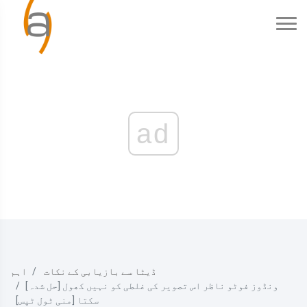
ad
ڈیٹا سے بازیابی کے نکات
اہم
[حل شدہ] ونڈوز فوٹو ناظر اس تصویر کی غلطی کو نہیں کھول
سکتا [منی ٹول ٹپس]