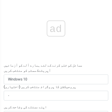
ad
مسائل کو ختم کرنے کے لئے ہمارے آلے کو آزمائیں
آپریٹنگ سسٹم کو منتخب کریں
پروجیکشن کا پروگرام منتخب کریں (اختیاری)
اپنے مسئلے کی وضاحت کریں