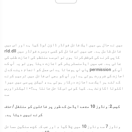
میں نے حال ہی میں ایک فائل فولڈر ڈاؤن لوڈ کیا ہے اور اس میں
rld.dll فائل شامل ہے۔ جب میں اس فائل کو کسی دوسرے فولڈر میں
کاپی کرنے کی کوشش کرتا ہوں تو اس سے منتظم کی اجازت طلب کی
جاتی ہے۔ جب میں ایڈمنسٹریٹر کو اجازت دیتا ہوں تو یہ آپ کے
پاپ اپ ہوجاتا ہے اس عمل کو انجام دینے کے ل permission آپ کو
اجازت کی ضرورت ہوتی ہے اور آپ کو بھی اس فائل میں ترمیم کرنے
کے لئے ہر ایک سے اجازت درکار ہوتی ہے ، لیکن پی سی میں میرا
اکلوتا اکاؤنٹ ہے۔ کیا کوئی اس کا حل جانتا ہے؟
- الیکٹراورس
سے
کیس 2: ونڈوز 10 مجھے ایڈمن کے طور پر فائلوں کو منتقل / حذف
کرنے نہیں دیتا ہے۔
ونڈوز 7 سے ونڈوز 10 میں چلا گیا ، اور جب کہ کچھ سنگین مسائل