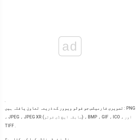
ad
.
: PNG
تصویری فارمیٹس جو فوٹو ویوور کے ذریعہ تعاون یافتہ ہیں
، JPEG ، JPEG XR (سابقہ ​​ایچ ڈی فوٹو) ، BMP ، GIF ، ICO ، اور
TIFF۔
ونڈوز فوٹو ناظر کیا کرسکتا ہے؟