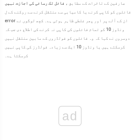
صارفین کے تاثرات کے مطابق ،
فائل تک رسائی کی اجازت نہیں
فائلوں کو کاپی کرنے یا کامیابی سے منتقل کرنے سے روکنے کے ل
error ان کے آلے پر اور پھر غلطی ظاہر ہوتی ہے۔ کچھ لوگوں نے
ونڈوز 10 کو تمام فائلوں کی کاپی نہ کرنے کی اطلاع دی جب کہ
دوسروں نے کہا کہ وہ فائلوں کو فولڈروں کے مابین منتقل نہیں
کرسکتے ہیں یا ونڈوز 10 ایک سے زیادہ فولڈرز کی کاپی نہیں
کرسکتا ہے۔
ad