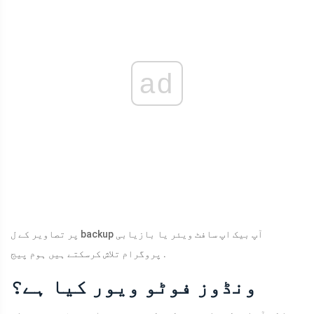
ad
پر تصاویر کے ل backup آپ بیک اپ سافٹ ویئر یا بازیابی
پروگرام تلاش کرسکتے ہیں ہوم پیج .
ونڈوز فوٹو ویور کیا ہے؟