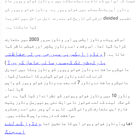
جیسا کہ آپ ایپ کے نام سے دیکھ سکتے ہیں ، ونڈوز فوٹو ویوور عام
ونڈوز آپریٹنگ سسٹم میں فوٹو ویور ہے۔ ونڈوز فوٹو ویوور کی
ترقی کی تاریخ کو مندرجہ ذیل مراحل میں تقریبا divided تقسیم
کیا جاسکتا ہے۔
اس کو پہلے ونڈوز ایکس پی اور ونڈوز سرور 2003 میں متعارف
کرایا گیا تھا۔ اس وقت ، اسے ونڈوز پکچر اور فیکس ناظر کہا
ونڈوز ایکس پی میں جی پی ٹی حفاظتی
جاتا ہے۔ (
پارٹیشن تک کیسے رسائی حاصل کریں؟
)
مائیکرو سافٹ نے ونڈوز فوٹو ویوور کو ونڈوز وسٹا میں تبدیل
کرنے کے لئے ونڈوز فوٹو گیلری کا استعمال کیا۔
مائیکرو سافٹ نے ونڈوز 7 کے بعد سے ونڈوز فوٹو ویور کو واپس
لایا تھا۔
ونڈوز 10 میں ونڈوز فوٹو ویوئور کو نظرانداز کیا گیا ہے۔ اس
کی جگہ لینے کے لئے فوٹوز نامی ایک نئی یونیورسل ونڈوز پلیٹ
فارم ایپ متعارف کروائی گئی۔ تاہم ، آپ پھر بھی اسے رجسٹری
موافقت کے ذریعے واپس لا سکتے ہیں۔
ونڈوز کے لئے
اشارہ:
ونڈوز فوٹو ویوئر ایپ کا جانشین تھا
امیجنگ