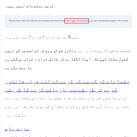
.
ترین معلومات نہیں ہیں۔
کیس 5: فائل خراب / خراب / بہت بڑی ہے۔
مخصوص غلطی کا پیغام یہ ہے:
ونڈوز فوٹو ویوئر اس تصویر کو نہیں
کھول سکتا کیونکہ ایسا لگتا ہے کہ فائل خراب ، خراب ہوگئی ہے
.
یا بہت بڑی ہے
نقصانات کو کم سے کم کرنے کے لئے خراب فائلوں
کو موثر طریقے سے بازیافت کرنے کا طریقہ
خراب فائلوں کی بازیافت کا کام مشکل یا آسان ہوسکتا ہے۔ اہم
نکتہ یہ ہے کہ آیا کام شروع کرتے وقت آپ کو موثر طریقہ اور ٹول
مل گیا ہے۔
مزید پڑھ
خلاصہ یہ کہ ، ونڈوز فوٹو ویوور اس تصویر کو نہیں کھول سکتا ہے