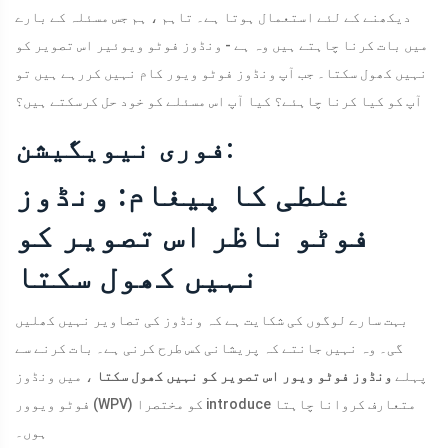
دیکھنے کے لئے استعمال ہوتا ہے۔ تاہم ، ہم جس مسئلہ کے بارے
میں بات کرنا چاہتے ہیں وہ ہے - ونڈوز فوٹو ویوئیر اس تصویر کو
نہیں کھول سکتا۔ جب آپ ونڈوز فوٹو ویور کام نہیں کررہے ہیں تو
آپ کو کیا کرنا چاہئے؟ کیا آپ اس مسئلے کو خود حل کرسکتے ہیں؟
فوری نیویگیشن:
غلطی کا پیغام: ونڈوز
فوٹو ناظر اس تصویر کو
نہیں کھول سکتا
بہت سارے لوگوں کی شکایت ہے کہ ونڈوز کی تصاویر نہیں کھلیں
گی۔ وہ نہیں جانتے کہ پریشانی کس طرح کرنی ہے۔ بات کرنے سے
پہلے
ونڈوز فوٹو ویور اس تصویر کو نہیں کھول سکتا
، میں ونڈوز
فوٹو ویوور (WPV) کو مختصرا introduce متعارف کروانا چاہتا
ہوں۔