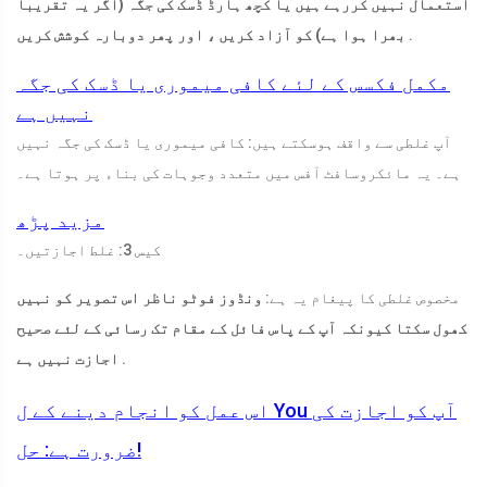
استعمال نہیں کررہے ہیں یا کچھ ہارڈ ڈسک کی جگہ (اگر یہ تقریبا
.
بھرا ہوا ہے) کو آزاد کریں ، اور پھر دوبارہ کوشش کریں
مکمل فکسس کے لئے کافی میموری یا ڈسک کی جگہ
نہیں ہے
آپ غلطی سے واقف ہوسکتے ہیں: کافی میموری یا ڈسک کی جگہ نہیں
ہے۔ یہ مائکروسافٹ آفس میں متعدد وجوہات کی بناء پر ہوتا ہے۔
مزید پڑھ
کیس 3: غلط اجازتیں۔
مخصوص غلطی کا پیغام یہ ہے:
ونڈوز فوٹو ناظر اس تصویر کو نہیں
کھول سکتا کیونکہ آپ کے پاس فائل کے مقام تک رسائی کے لئے صحیح
.
اجازت نہیں ہے
اس عمل کو انجام دینے کے ل You آپ کو اجازت کی
ضرورت ہے: حل!