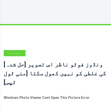
ڈیٹا سے
بازیابی کے
[حل شدہ] ونڈوز فوٹو ناظر اس تصویر
نکات
کی غلطی کو نہیں کھول سکتا [منی ٹول
ٹپس]
Windows Photo Viewer Cant Open This Picture Error