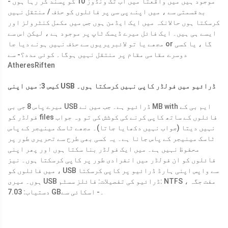
موجود ہیں میں واقعتا میں اب تک ونڈوز 10 کو پسند کر رہا ہوں -
بدقسمتی سے ، میں اپنے پی سی پر فائلوں کو حذف / منتقل نہیں
کرسکتا ہوں حالانکہ میں ایک ایڈمن ہوں جس میں مکمل کنٹرولز اور
ایسے ہی ہیں۔ ایک فائل میرے ڈیسک ٹاپ پر موجود ہے ، لیکن اس سے
مجھے یا تو لائبریریوں سے حذف نہیں ہونے دیا جا or گا ، یا کسی
دوسرے مقامی مقام پر منتقل نہیں ہوگا۔ کوئی مدد؟
- سے
AtheresRiften
کیس 3: میں اپنی USB ڈرائیو میں فولڈر کاپی نہیں کرسکتا ہوں۔
میرے پاس 8 جی بی USB ڈرائیو ہے۔ جب میں نے MB with ایم بی کے
فولڈر کو files فائلوں کے ساتھ کاپی کرنے کی کوشش کی تو وہ جواب
نہیں دیتا (جواب نہیں دکھایا جاتا)۔ مجھے ٹاسک مینیجر کے پاس
ٹاسک مینیجر کے پاس جانا ہے۔ یہ کسی بھی طرح سے تحریری طور پر
محفوظ نہیں ہے۔ میں ایک فولڈر بنا سکتا ہوں اور پھر اپنی
فائلوں کو ان فولڈر میں انفرادی طور پر کاپی کرسکتا ہوں۔ نیز
، میں فائلوں کو USB سے واپس اپنی ہارڈ ڈرائیو پر کاپی کرسکتا
ہوں۔ میری USB ڈرائیو کی تفصیلات: فائلز سسٹم: NTFS ، مفت جگہ
دستیاب: 7.03 GB۔
- اسکائی سے