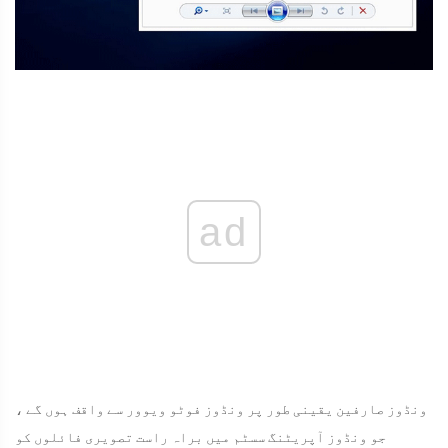
ad
ونڈوز صارفین یقینی طور پر ونڈوز فوٹو ویوور سے واقف ہوں گے ،
جو ونڈوز آپریٹنگ سسٹم میں براہ راست تصویری فائلوں کو