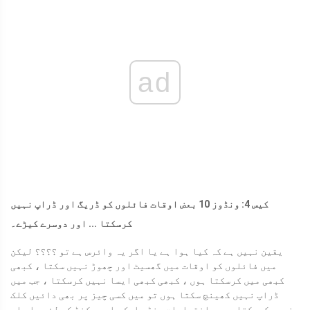
ad
کیس 4: ونڈوز 10 بعض اوقات فائلوں کو ڈریگ اور ڈراپ نہیں
کرسکتا ... اور دوسرے کیڑے۔
یقین نہیں ہے کہ کیا ہوا ہے یا اگر یہ وائرس ہے تو ؟؟؟؟ لیکن
میں فائلوں کو اوقات میں گھسیٹ اور چھوڑ نہیں سکتا ، کبھی
کبھی میں کرسکتا ہوں ، کبھی کبھی ایسا نہیں کرسکتا ، جب میں
ڈراپ نہیں کھینچ سکتا ہوں تو میں کسی چیز پر بھی دائیں کلک
نہیں کرسکتا ہوں۔ اختیارات ونڈو ایک ملی سیکنڈ کے لئے پاپ اپ