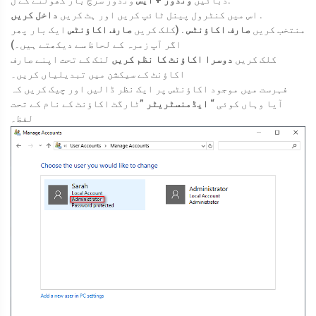
ونڈوز سرچ بار کھولنے کے ل.
دبائیں
ونڈوز + ایس
.
اس میں کنٹرول پینل ٹائپ کریں اور ہٹ کریں
داخل کریں
منتخب کریں
صارف اکاؤنٹس
. (کلک کریں
صارف اکاؤنٹس
ایک بار پھر
اگر آپ زمرہ کے لحاظ سے دیکھتے ہیں۔)
کلک کریں
دوسرا اکاؤنٹ کا نظم کریں
لنک کے تحت اپنے صارف
اکاؤنٹ کے سیکشن میں تبدیلیاں کریں۔
فہرست میں موجود اکاؤنٹس پر ایک نظر ڈالیں اور چیک کریں کہ
آیا وہاں کوئی “
ایڈمنسٹریٹر
”ٹارگٹ اکاؤنٹ کے نام کے تحت
لفظ۔