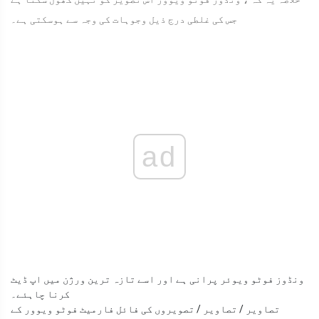
جس کی غلطی درج ذیل وجوہات کی وجہ سے ہوسکتی ہے۔
ad
ونڈوز فوٹو ویوئر پرانی ہے اور اسے تازہ ترین ورژن میں اپ ڈیٹ
کرنا چاہئے۔
تصاویر / تصاویر / تصویروں کی فائل فارمیٹ فوٹو ویوور کے