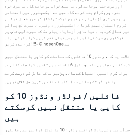
اور صرف ختم ہوجائے گی۔ یہ بہت خراب ہو جائے گا۔ یہ صرف خود
بخود پروگرام بند کردے گا۔ میں نے ایکسپلورر میں اختتامی
پروسیس ٹری آزمایا ہے ، کروم ایکسٹینشنز کو غیر فعال کرنا ،
کروم انسٹال نہیں کرنا ، ایکسپلورر ، وغیرہ ، میرے ٹچ پیڈ کو
غیر فعال کردیا ، نیا ماؤس آزمایا۔ یہاں تک کہ میرے لیپ ٹاپ پر
فیکٹری ری سیٹ کیا اور اب بھی کوئی فکس نہیں کیا۔ کوئی براہ
- © hosenOne سے
کرم مدد کریں !!!!
خلاصہ یہ کہ ، ونڈوز 10 فائلوں کے معاملات کو کاپی یا منتقل نہیں
کرسکتا ہے جنہیں مندرجہ ذیل 6 اقسام میں تقسیم کیا جاسکتا ہے۔
براہ کرم انہیں احتیاط کے ساتھ پڑھیں تاکہ فائل کو درست کرنے
یا فولڈر تک رسائی سے انکار کے لئے بہترین حل تلاش کریں۔
فائلیں / فولڈر ونڈوز 10 کو
کاپی یا منتقل نہیں کرسکتے
ہیں
جب آپ بیرونی ہارڈ ڈرائیو ونڈوز 10 یا لوکل ڈرائیو میں فائلوں