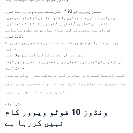
سبھی چیزوں کو 90 ° انکریمنٹ میں دوبارہ بنائیں۔
ای میلوں کے ذریعہ دوستوں یا کنبہ والوں کو فوٹو بھیجیں۔
انفرادی تصاویر / تصاویر / تصاویر الگ الگ دکھائیں۔
فولڈر میں محفوظ کی گئی تمام تصاویر کو بطور سلائیڈ شو
دکھائیں۔
براہ راست یا آن لائن پرنٹ خدمات کے ذریعے تصویروں کو پرنٹ
کریں۔
تصاویر کو بچانے کے لئے ڈسک میں جلا دیں۔
کینن ڈیجیٹل کیمرے پر کھوئی ہوئی تصاویر ، انھیں واپس کیسے
حاصل کریں
کینن ڈیجیٹل کیمرے پر تصاویر کھو جانے کے بعد ، آپ کو پریشان
ہونا ضروری ہے۔ لیکن براہ کرم ایسا نہ ہو جب سے میں آپ کو ان کی
واپسی میں مدد کرنے جا رہا ہوں۔
مزید پڑھ
ونڈوز 10 فوٹو ویوور کام
نہیں کررہا ہے