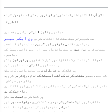
اگر آپ کا اکاؤنٹ ایڈمنسٹریٹر کو نہیں ہے تو اسے تبدیل کرنے
کا طریقہ:
ایک ہی وقت میں.
دبائیں
ونڈوز + ایکس
ون ایکس مینو
.
سے کمپیوٹر مینجمنٹ کا انتخاب کریں
پھیلائیں
مقامی صارفین اور گروپس
سسٹم ٹولز کے تحت۔
منتخب کریں
صارفین
بائیں سائڈبار میں اور پھر دائیں پینل کو
دیکھیں۔
کھولنے کیلئے ٹارگٹ اکاؤنٹ پر ڈبل کلک کریں
پراپرٹیز
ونڈو
سب سے اوپر ٹیب.
پر شفٹ کریں
کا رکن
پر کلک کریں
شامل کریں…
نیچے بائیں طرف بٹن
کے لئے دیکھو
منتخب کرنے کے لئے آبجیکٹ کے نام درج کریں
گروپس
ونڈو میں سیکشن۔
ٹائپ کریں
ایڈمنسٹریٹر
ٹیکسٹ باکس میں کلک کریں اور کلک کریں
.
نام چیک کریں
پر کلک کریں
ٹھیک ہے
بٹن
منتخب کریں
ایڈمنسٹریٹر
. پھر ، کلک کریں
درخواست دیں
اور
تبدیلیوں کی تصدیق کرنے کے لئے.
ٹھیک ہے