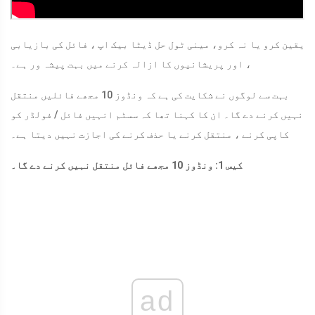
یقین کرو یا نہ کرو، مینی ٹول حل ڈیٹا بیک اپ ، فائل کی بازیابی
، اور پریشانیوں کا ازالہ کرنے میں بہت پیشہ ور ہے۔
بہت سے لوگوں نے شکایت کی ہے کہ ونڈوز 10 مجھے فائلیں منتقل
نہیں کرنے دے گا۔ ان کا کہنا تھا کہ سسٹم انہیں فائل / فولڈر کو
کاپی کرنے ، منتقل کرنے یا حذف کرنے کی اجازت نہیں دیتا ہے۔
کیس 1: ونڈوز 10 مجھے فائل منتقل نہیں کرنے دے گا۔
ad