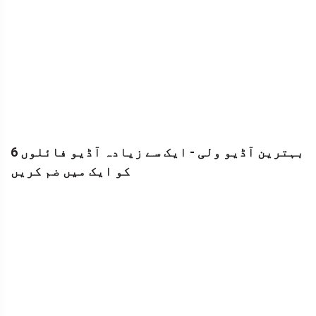
6 بہترین آڈیو ولی - ایک سے زیادہ آڈیو فائلوں
کو ایک میں ضم کریں