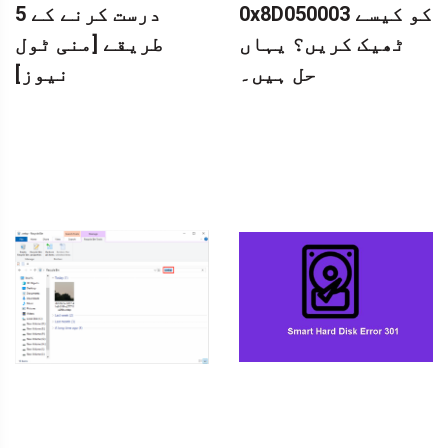
0x8D050003 کو کیسے
درست کرنے کے 5
ٹھیک کریں؟ یہاں
طریقے [منی ٹول
حل ہیں۔
نیوز]