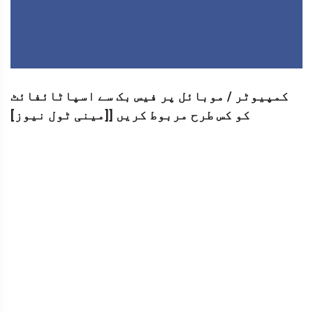
کمپیوٹر / موبائل پر فیس بک سے اسپاٹائفائٹ
کو کس طرح مربوط کریں [[مینی ٹول نیوز]