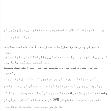
ان اہم خصوصیات کے علاوہ، اس خصوصیت سے متعلق درج ذیل چیزوں کو
بھی قابل توجہ ہے:
لائیو ٹی وی ریکارڈنگز زیادہ سے زیادہ 9 ماہ کے لیے دستیاب
ہیں۔
کھیلوں کے کچھ براہ راست واقعات کی ریکارڈنگ کے لیے ایک اضافی
آدھا گھنٹہ پیش کیا جاتا ہے۔
جب آپ ریکارڈ شدہ مواد دیکھتے ہیں تو اپنا انٹرنیٹ منسلک
رکھیں۔
اب، آئیے دیکھتے ہیں کہ ڈی وی آر فیچر کا استعمال کرتے ہوئے
یوٹیوب ٹی وی پر کیسے ریکارڈ کیا جائے۔ جب آپ کوئی فلم یا شو
پلس
لفظ کے نیچے شامل
دیکھتے ہیں، تو آپ نے محسوس کیا ہوگا کہ a
کریں کے ساتھ آئیکن، جو آپ کی DVR لائبریری میں فلم یا شو کو
شامل کرنے کے لیے استعمال ہوتا ہے۔