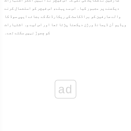
صارفین نے شکایت کی تھی کہ اس فیچر نے انہیں اکثر اشتہارات
دیکھنے پر مجبور کیا۔ اس سے پہلے، اس فیچر کو استعمال کرنے
والے صارفین کو براڈکاسٹ کی ریکارڈنگ کے بجائے ایپی سوڈ کا
ویڈیو آن ڈیمانڈ ورژن دیکھنا پڑتا تھا اور اس لیے وہ اشتہارات
کو چھوڑ نہیں سکتے تھے۔
ad