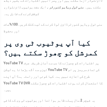
ڈاؤنلوڈر آزما سکتے ہیں اور پھر انہیں اشتہارات کے بغیر دیکھ
سکتے ہیں۔
منی ٹول ویڈیو کنورٹر
، ایک مفت یوٹیوب ڈاؤنلوڈر،
کوشش کرنے کے قابل ہے۔
منی ٹول ویڈیو کنورٹر
ڈاؤن لوڈ کرنے کے لیے کلک کریں۔
100%
صاف
اور محفوظ
کیا آپ یوٹیوب ٹی وی پر
کمرشل کو چھوڑ سکتے ہیں؟
YouTube TV پر اشتہارات کو چھوڑنے کا سب سے آسان طریقہ صرف
تیزی سے آگے بڑھانا ہے لیکن YouTube TV کی تمام سروسز پر اس
طرح کی اجازت نہیں ہے۔ کیا کوئی اور راستہ ہے؟ آپ اپنے
YouTube TV DVR کا استعمال کرتے ہوئے اشتہارات کو چھوڑ سکتے
ہیں۔
یہ فیچر 2 سال پہلے ظاہر ہوا تھا اور یوٹیوب ٹی وی کے کافی