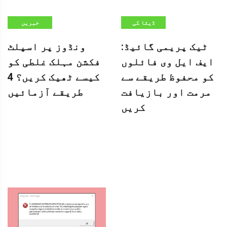
ڈیٹا کی
خبریں
بازیابی
ٹیک پریمی گائیڈ:
ونڈوز پر اسپلٹ
ایف ایل وی فائلوں
فکشن مہلک غلطی کو
کو محفوظ طریقے سے
کیسے ٹھیک کریں؟ 4
مرمت اور بازیافت
طریقے آزمائیں
کریں