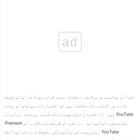
ad
کیا آپ یوٹیوب پر ویڈیوز دیکھنا پسند کرتے ہیں؟ جب آپ اس پلیٹ
فارم پر اشتہارات دیکھتے ہیں تو اشتہارات بھی پاپ اپ ہوتے
ہیں۔ ان اشتہارات کو چھوڑنے کے لیے، ہو سکتا ہے آپ نے YouTube
Premium کو سبسکرائب کیا ہو۔ دراصل، اس طریقے کے علاوہ، آپ
اپنی پسند کی ویڈیوز کو محفوظ کرنے کے لیے ایک YouTube