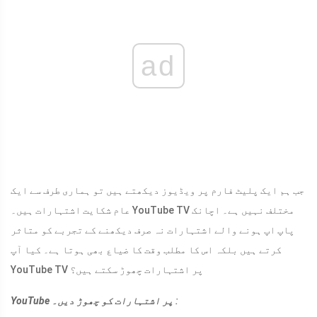
ad
جب ہم ایک پلیٹ فارم پر ویڈیوز دیکھتے ہیں تو ہماری طرف سے ایک
عام شکایت اشتہارات ہیں۔ YouTube TV مختلف نہیں ہے۔ اچانک
پاپ اپ ہونے والے اشتہارات نہ صرف دیکھنے کے تجربے کو متاثر
کرتے ہیں بلکہ اس کا مطلب وقت کا ضیاع بھی ہوتا ہے۔ کیا آپ
YouTube TV پر اشتہارات چھوڑ سکتے ہیں؟
:
YouTube پر اشتہارات کو چھوڑ دیں۔