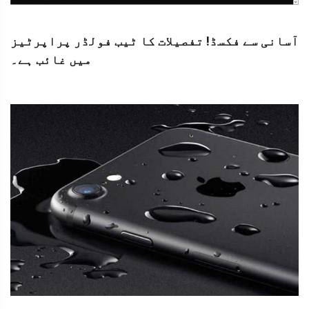
آسانی سے فکسڈ! تفصیلات کا ٹیب فولڈر پراپرٹیز
میں غائب ہے۔