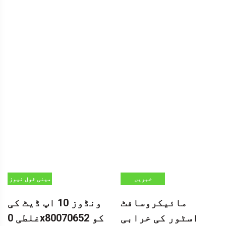
خبریں
مینی ٹول نیوز
سنٹر
مائیکروسافٹ
ونڈوز 10 اپ ڈیٹ کی
اسٹور کی خرابی
غلطی 0x80070652 کو