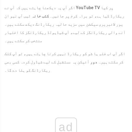
اگر آپ یہ دیکھنا چاہتے ہیں کہ آپ نے YouTube TV پر کیا
ریکارڈ کیا ہے، تو براہ کرم پر جائیں۔
کتب خانہ
ٹیب آپ نیو ان
یور لائبریری سیکشن میں مزید حالیہ ریکارڈنگ دیکھ سکتے ہیں۔
آنے والی ریکارڈنگز کے لیے، آپ شیڈیولڈ ریکارڈنگز کا اختیار
منتخب کر سکتے ہیں۔
اگر آپ اب فلم یا شو کو ریکارڈ نہیں کرنا چاہتے ہیں، تو آپ کلک
کر سکتے ہیں۔
دور
آئیکن یہ مستقبل کے لیے شیڈول کردہ کسی بھی
ریکارڈنگ کو ہٹا دے گا۔
ad