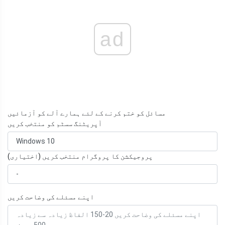
ad
مسائل کو ختم کرنے کے لئے ہمارے آلے کو آزمائیں
آپریٹنگ سسٹم کو منتخب کریں
پروجیکشن کا پروگرام منتخب کریں (اختیاری)
اپنے مسئلے کی وضاحت کریں