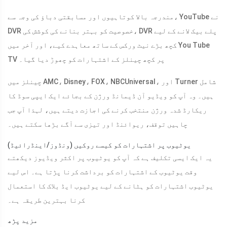
مندرجہ بالا کوتاہیوں اور مسابقتی دباؤ کی وجہ سے، YouTube نے
DVR خصوصیت کو بہتر بنانے کی کوشش کی، DVR پلے بیک لانے کے لیے
کچھ بڑے نیٹ ورکس کے ساتھ معاہدے کیے، اور آخر میں You Tube
TV پر کچھ چینلز کے اشتہارات کو چھوڑ دیا گیا۔
چینلز میں AMC، Disney، FOX، NBCUniversal، اور Turner شامل
ہیں۔ وہ آپ کو ویڈیو آن ڈیمانڈ ورژن کے بجائے ایک ایپی سوڈ کا
ریکارڈ شدہ ورژن منتخب کرنے کی اجازت دیتے ہیں، لہذا آپ جب
چاہیں توقف، ریوائنڈ اور تیزی سے آگے بڑھا سکتے ہیں۔
یوٹیوب پر اشتہارات کو کیسے روکیں (ونڈوز/اینڈرائیڈ)
یہ ایک ایسی تکلیف ہے کہ آپ کو یوٹیوب پر اکثر ویڈیوز دیکھتے
وقت یوٹیوب کے اشتہارات کو برداشت کرنا پڑتا ہے۔ اس لیے
یوٹیوب اشتہارات کو ہٹانے کے لیے یوٹیوب ایڈ بلاک کا استعمال
کرنا بہترین طریقہ ہے۔
مزید پڑھ