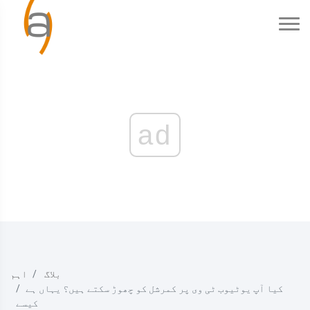
ad
بلاگ
اہم
کیا آپ یوٹیوب ٹی وی پر کمرشل کو چھوڑ سکتے ہیں؟ یہاں ہے
کیسے