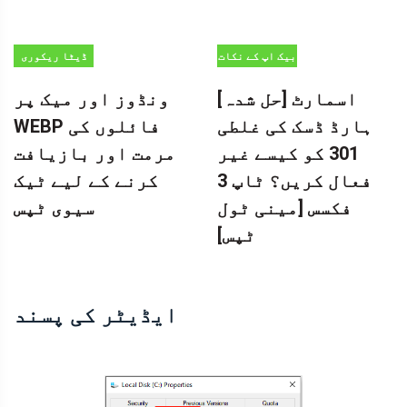
بیک اپ کے نکات
ڈیٹا ریکوری
[حل شدہ] اسمارٹ
ونڈوز اور میک پر
ہارڈ ڈسک کی غلطی
WEBP فائلوں کی
301 کو کیسے غیر
مرمت اور بازیافت
فعال کریں؟ ٹاپ 3
کرنے کے لیے ٹیک
فکسس [مینی ٹول
سیوی ٹپس
ٹپس]
ایڈیٹر کی پسند