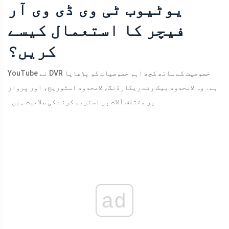
یوٹیوب ٹی وی ڈی وی آر
فیچر کا استعمال کیسے
کریں؟
YouTube نے DVR خصوصیت کے ساتھ کچھ اہم خصوصیات کو بڑھایا
ہے۔ وہ لامحدود بیک وقت ریکارڈنگ، لامحدود اسٹوریج، اور پرواز
پر مختلف آلات پر اسٹریم کرنے کی صلاحیت ہیں۔
ad