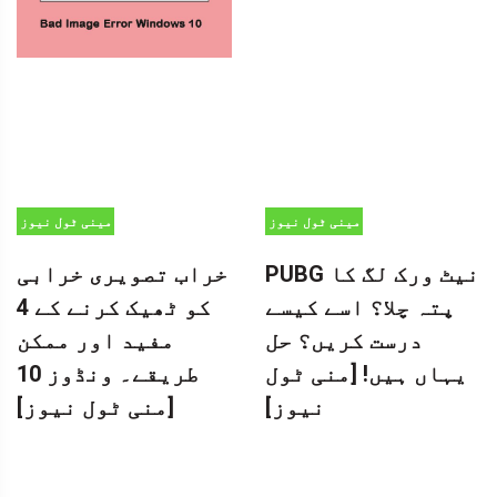
مینی ٹول نیوز
مینی ٹول نیوز
سنٹر
سنٹر
PUBG نیٹ ورک لگ کا
خراب تصویری خرابی
پتہ چلا؟ اسے کیسے
کو ٹھیک کرنے کے 4
درست کریں؟ حل
مفید اور ممکن
یہاں ہیں! [منی ٹول
طریقے۔ ونڈوز 10
نیوز]
[منی ٹول نیوز]