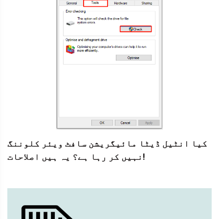
کیا انٹیل ڈیٹا مائیگریشن سافٹ ویئر کلوننگ
نہیں کر رہا ہے؟ یہ ہیں اصلاحات!