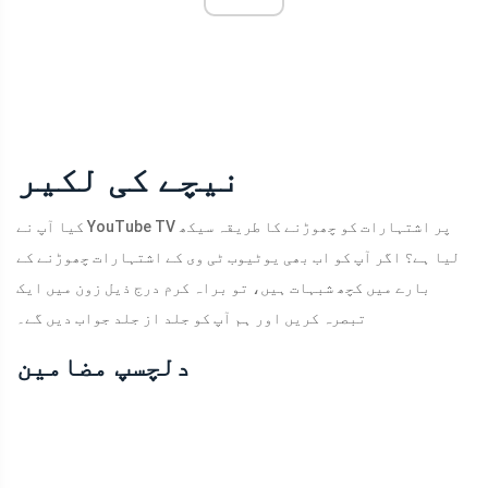
نیچے کی لکیر
کیا آپ نے YouTube TV پر اشتہارات کو چھوڑنے کا طریقہ سیکھ
لیا ہے؟ اگر آپ کو اب بھی یوٹیوب ٹی وی کے اشتہارات چھوڑنے کے
بارے میں کچھ شبہات ہیں، تو براہ کرم درج ذیل زون میں ایک
تبصرہ کریں اور ہم آپ کو جلد از جلد جواب دیں گے۔
دلچسپ مضامین