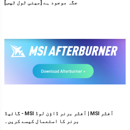
جگہ موجود ہے [مینی ٹول ٹپس]
گائیڈ - MSI آفٹر برنر ڈاؤن لوڈ | MSI آفٹر
برنر کا استعمال کیسے کریں۔