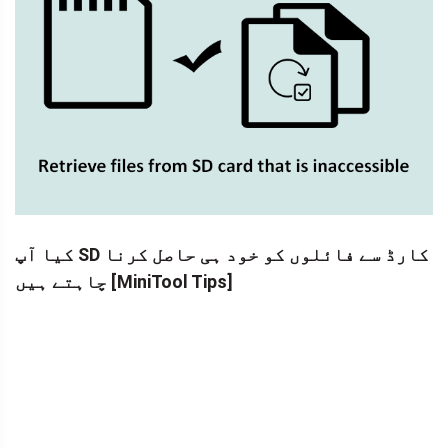
کیا آپ SD کارڈ سے فائلوں کو خود ہی حاصل کرنا
چاہتے ہیں [MiniTool Tips]