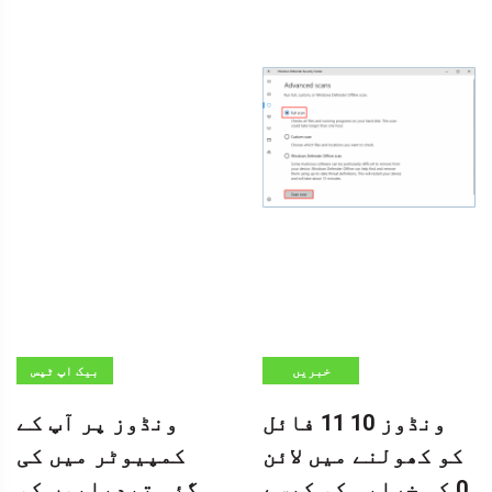
خبریں
بیک اپ ٹپس
ونڈوز 10 11 فائل
ونڈوز پر آپ کے
کو کھولنے میں لائن
کمپیوٹر میں کی
0 کی خرابی کو کیسے
گئی تبدیلیوں کو