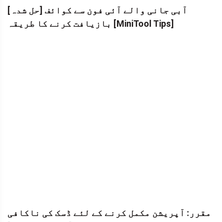
[حل شدہ] آبی جانی والے آئی فون سے کوائف
بازیافت کرنے کا طریقہ [MiniTool Tips]
مقرر: آپریشن مکمل کرنے کے لئے ڈسک کی ناکافی