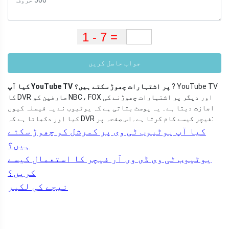
جواب حاصل کریں
? YouTube TV
کیا آپ YouTube TV پر اشتہارات چھوڑ سکتے ہیں؟
کا DVR صارفین کو NBC، FOX اور دیگر پر اشتہارات چھوڑنے کی
اجازت دیتا ہے۔ یہ پوسٹ بتاتی ہے کہ یوٹیوب نے یہ فیصلہ کیوں
اس صفحہ پر:
کیا اور دکھاتا ہے کہ DVR فیچر کیسے کام کرتا ہے۔
کیا آپ یوٹیوب ٹی وی پر کمرشل کو چھوڑ سکتے
ہیں؟
یوٹیوب ٹی وی ڈی وی آر فیچر کا استعمال کیسے
کریں؟
نیچے کی لکیر