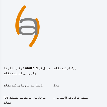
بیک اپ کے نکات
لوڈ ، اتارنا Android فائل کی
بازیابی کے لئے نکات
بلاگ
ڈیٹا سے بازیابی کے نکات
مینی ٹول وکی لائبریری
Ios فائل بازیافت سے متعلق
نکات