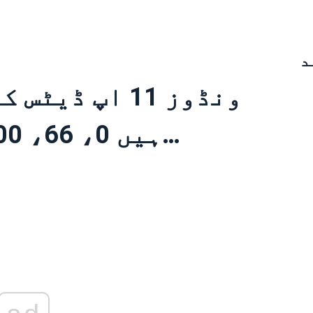
د
ونڈوز 11 اپ ڈ
ہیں 0، 66، 100 پر پھنس گئے ہیں…