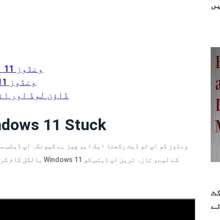
ں
ونڈوز 11 اپ ڈیٹس کے لیے اصلاحات پھنس گئی ہیں۔
ونڈوز 11 اپ ڈیٹ سے پہلے پی سی کا بیک اپ لیں۔
FAQ - Windows 11 ڈاؤن 
اپ ڈیٹس جاری ہیں  11 Stuck
ونڈوز کو اپ ٹو ڈیٹ رکھنا ایک اہم چیز ہے کیونکہ اپ ڈیٹس س
ٹ