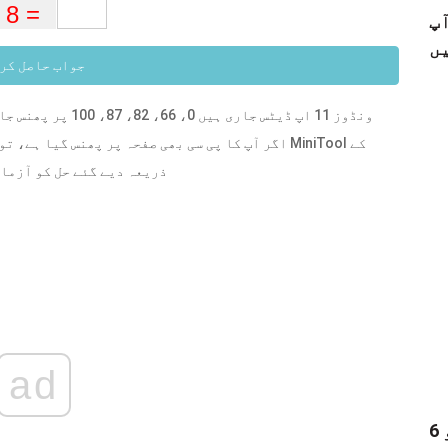
 کو خود ہی
جواب حاصل کر
اگر آپ کا پی سی بھی صفحہ پر پھنس گیا ہے، تو آپ ک
ذریعہ دیے گئے حل کو آزما
ad
6 بہترین آڈیو ولی - ایک سے زیادہ آڈیو