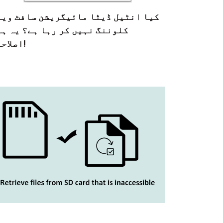
کیا انٹیل ڈیٹا مائیگریشن سافٹ ویئ
کلوننگ نہیں کر رہا ہے؟ یہ ہی
اصلاحات!