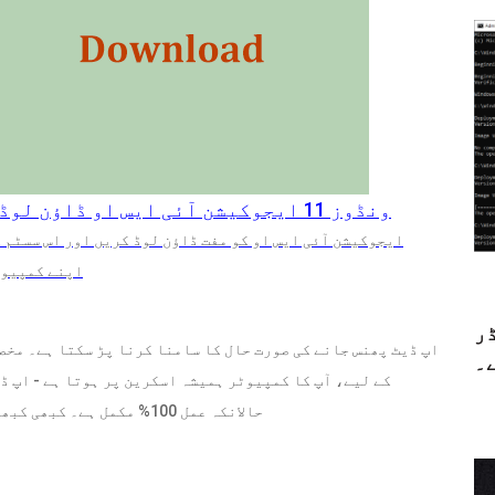
ونڈوز 11 ایجوکیشن آئی ایس او ڈاؤن لوڈ کریں اور اسے پی سی پر انسٹال کریں۔
اپنے کمپیوٹ
ڈر
۔
کے لیے، آپ کا کمپیوٹر ہمیشہ اسکرین پر ہوتا ہے - اپ ڈ
حالانکہ عمل 100% مکمل ہے۔ کبھی کبھی یہ 0، 66، 82، 87، یا دیگر فیصد پر پھنس جاتا ہے۔