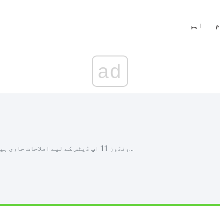
م
اہم
ad
ونڈوز 11 اپ ڈیٹس کے لیے اصلاحات جاری ہیں 0، 66، 100 پر پھنس گئے ہیں…