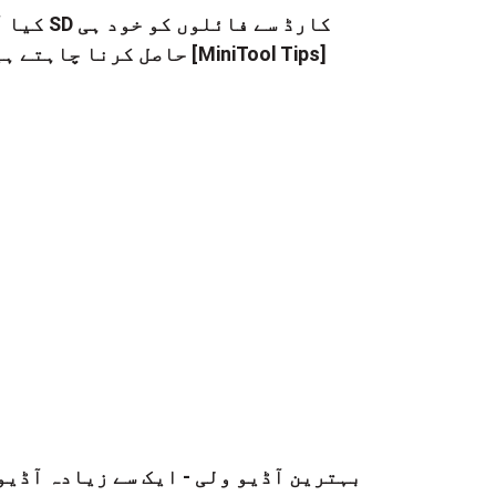
کیا آپ SD کارڈ سے فائلوں
حاصل کرنا چاہتے ہیں [MiniTool Tips]