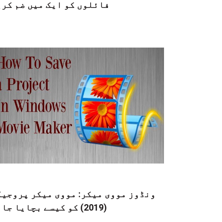
فائلوں کو ایک میں ضم کری
ونڈوز مووی میکر: مووی میکر پروجیک
(2019) کو کیسے بچایا جائے