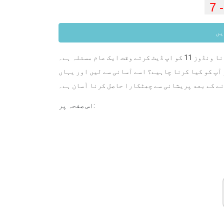
یں
ونڈوز 11 اپ ڈیٹس جاری ہیں 0، 66، 82، 87، 100 پر پھنس جانا ونڈوز 11 کو اپ ڈیٹ کرتے وقت ایک عام مسئلہ ہے۔
و کیا کرنا چاہیے؟ اسے آسانی سے لیں اور یہاں MiniTool کے
نے کے بعد پریشانی سے چھٹکارا حاصل کرنا آسان ہے۔
اس صفحہ پر: