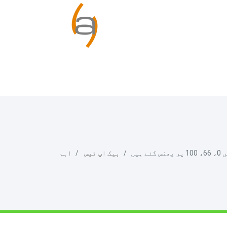
بیک اپ ٹپس
اہم