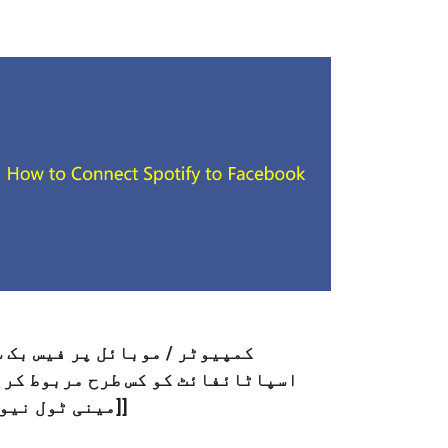
کمپیوٹر / موبائل پر فیس بک 
اسپاٹائفائٹ کو کس طرح مربوط کری
[[مینی ٹول نیو