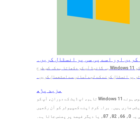
یہ گائیڈ آپ کو دکھاتا ہے کہ کس طرح Windows 11 ایجوکیشن آئی ایس او کو مفت ڈاؤن لوڈ کریں اور اس سسٹم کو
ر پر انسٹال کرنے کے لیے آسانی سے استعمال کریں۔
مزید پڑھ
تاہم، اپ ڈیٹ کے دوران، آپ کو Windows 11 اپ ڈیٹ پھنس جانے کی صورت حال کا سامنا کرنا پڑ سکتا ہے۔ مخصوص ہونے
یٹس جاری ہیں۔ براہ کرم اپنے کمپیوٹر کو آن رکھیں