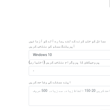
مسائل کو ختم کرنے کے لئے ہمارے آلے کو آزمائیں
آپریٹنگ سسٹم کو منتخب کریں
پروجیکشن کا پروگرام منتخب کریں (اختیاری)
اپنے مسئلے کی وضاحت کریں