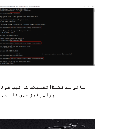
آسانی سے فکسڈ! تفصیلات کا ٹیب فول
پراپرٹیز میں غائب ہے