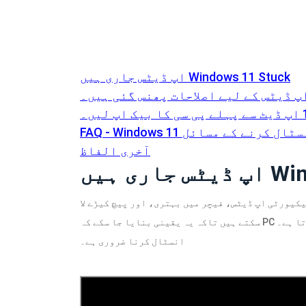
اپ ڈیٹس جاری ہیں Windows 11 Stuck
لوڈ اور انسٹال کرنے کے مسائل
آخری الفاظ
Windows
یکیورٹی اپ ڈیٹس، فیچر میں بہتری، اور پیچ کیڑے لا
سکتے ہیں تاکہ یہ یقینی بنایا جا سکے کہ PC بالکل کام کرتا ہے۔ Windows 11 کے لیے، تازہ ترین اپ ڈیٹس کو
انسٹال کرنا ضروری ہے۔