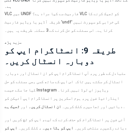
فکس VLC UNDF کے تحت آڈیو یا ویڈیو فارمیٹ کو سپورٹ نہیں کرتا
ہے۔
VLC میں UNDF فارمیٹ سے کیا مراد ہے؟ VLC کو ٹھیک کرنے کا
طریقہ آڈیو یا ویڈیو فارمیٹ 'undf' کی خرابی کو سپورٹ نہیں
کرتا ہے۔ اس مسئلے کو حل کرنے کے 3 ممکنہ طریقے یہ ہیں۔
مزید پڑھ
طریقہ 9: انسٹاگرام ایپ کو
دوبارہ انسٹال کریں۔
متبادل کے طور پر، آپ انسٹاگرام ایپ کو ان انسٹال اور دوبارہ
انسٹال کر سکتے ہیں تاکہ اس ایپ کے ساتھ کسی بھی مسئلے کو حل
کیا جا سکے جیسے Instagram ویڈیوز اپ لوڈ نہیں کرنا۔
اینڈرائیڈ فون پر، ہوم اسکرین پر انسٹاگرام ایپ آئیکن کو
.
دبائیں اور تھامیں، کلک کریں۔
ان انسٹال کریں۔
اور
ٹھیک ہے
آئی فون پر انسٹاگرام کو حذف کرنے کے لیے، ایپ کو ٹچ کریں اور
دبائے رکھیں، منتخب کریں۔
ایپ کو ہٹا دیں۔
، کلک کریں۔
ایپ کو