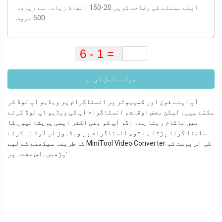
جواب حاصل کریں
آپ اپنے فون اور کمپیوٹر پر انسٹاگرام پر ویڈیو اپ لوڈ کر
سکتے ہیں۔ لیکن بعض اوقات، انسٹاگرام آپ کی ویڈیو اپ لوڈ کرنے
میں ناکام رہتا ہے۔ اگر آپ کو بھی اکثر ایسی پریشانیوں کا
سامنا کرنا پڑتا ہے تو، انسٹاگرام پر ویڈیوز اپ لوڈ نہ کرنے
کا طریقہ سیکھنے کے لیے MiniTool Video Converter کی اس پوسٹ کو
اس صفحہ پر:
پڑھیں۔