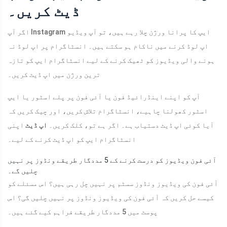
ڈیٹ کریں۔
اگر آپ Instagram ایپ کا پرانا ورژن چلا رہے ہیں، تو آپ ویڈیو
اپ لوڈ کرنے میں ناکام ہو سکتے ہیں۔ انسٹاگرام پر اپ لوڈ نہ
ہونے والی ویڈیوز کو ٹھیک کرنے کے لیے انسٹاگرام ایپ کو تازہ
ترین ورژن میں اپ ڈیٹ کریں۔
آپ کو اپنے اینڈرائیڈ فون یا آئی فون پر پلے اسٹور یا ایپ
اسٹور کھولنا چاہیے، انسٹاگرام تلاش کریں، اور چیک کریں کہ
آیا کوئی اپ ڈیٹ دستیاب ہے۔ اگر ہے تو، کلک کریں۔
اپ ڈیٹ
اپنی
انسٹاگرام ایپ کو اپ ڈیٹ کرنے کے لیے۔
آئی فون ویڈیوز کو درست کرنے کے 5 مددگار طریقے ونڈوز پر نہیں
چلیں گے۔
آئی فون کی ویڈیوز ونڈوز سسٹم پر نہیں چل رہی ہیں؟ اس مسئلے کو
کیسے حل کریں کہ آئی فون کی ویڈیوز ونڈوز پر نہیں چلیں گی؟ اس
پوسٹ میں 5 مددگار طریقے فراہم کیے گئے ہیں۔