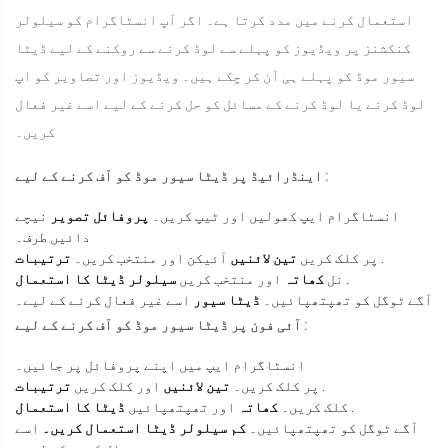
استعمال کرنے میں مدد کرتا ہے۔ اگر آپ انسٹاگرام کو سیلولر
کنکشنز پر ویڈیوز کو پہلے سے لوڈ کرنے سے روکنے کے لیے ڈیٹا
سیور موڈ کو پہلے ہی آن کر چکے ہیں۔ ویڈیوز اور تصاویر کو اپ
لوڈ کرنے یا لوڈ کرنے کے مسائل کو حل کرنے کے لیے اسے غیر فعال
کریں۔
:
اینڈرائیڈ پر ڈیٹا سیور موڈ کو آف کرنے کے لیے
انسٹاگرام ایپ کھولیں اور ٹیپ کریں۔
پروفائل تصویر
نیچے
دائیں طرف۔
.
پر کلک کریں
تین لائنیں
آئیکن اور منتخب کریں۔
ترتیبات
.
نل
کھاتہ
اور منتخب کریں
سیلولر ڈیٹا کا استعمال
آگے ٹوگل کو تھپتھپائیں۔
ڈیٹا سیور
اسے غیر فعال کرنے کے لیے۔
:
آئی فون پر ڈیٹا سیور موڈ کو آف کرنے کے لیے
انسٹاگرام ایپ میں اپنے پروفائل پر جائیں۔
.
پر کلک کریں۔
تین لائنیں
اور کلک کریں
ترتیبات
.
کلک کریں۔
کھاتہ
اور تھپتھپائیں
ڈیٹا کا استعمال
آگے ٹوگل کو تھپتھپائیں۔
کم سیلولر ڈیٹا استعمال کریں۔
اسے