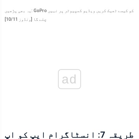
یہ بھی پڑھیں: GoPro کو کیسے ٹھیک کریں ویڈیو کمپیوٹر پر نہیں
چلے گا [ونڈوز 10/11]
ad
طریقہ 7: انسٹاگرام ایپ کو اپ