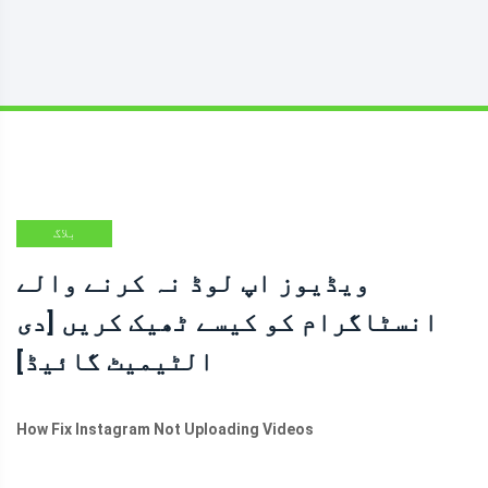
بلاگ
ویڈیوز اپ لوڈ نہ کرنے والے
انسٹاگرام کو کیسے ٹھیک کریں [دی
الٹیمیٹ گائیڈ]
How Fix Instagram Not Uploading Videos