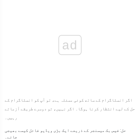
ad
اگر انسٹاگرام کے ساتھ کوئی مسئلہ ہے، تو آپ کو انسٹاگرام کے
حل کے لیے انتظار کرنا ہوگا۔ اگر نہیں، تو دوسرے طریقے آزماتے
رہیں۔
حل: فیس بک میسنجر کے ذریعے ایک بڑی ویڈیو فائل کیسے بھیجی
جائے۔