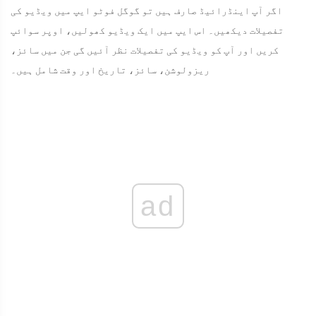
اگر آپ اینڈرائیڈ صارف ہیں تو گوگل فوٹو ایپ میں ویڈیو کی
تفصیلات دیکھیں۔ اس ایپ میں ایک ویڈیو کھولیں، اوپر سوائپ
کریں اور آپ کو ویڈیو کی تفصیلات نظر آئیں گی جن میں سائز،
ریزولوشن، سائز، تاریخ اور وقت شامل ہیں۔
ad