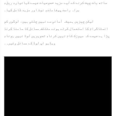
ساتھ بات چیت کرنے کے لیے مزید خصوصیات جیسے کہانیاں، ریل،
براہ راست پیغامات، نوٹ اور مزید شامل کیا۔
لیکن چیزیں ہمیشہ آسانی سے نہیں چلتی ہیں۔ لوگوں کو
انسٹاگرام کا استعمال کرتے ہوئے مختلف مسائل کا سامنا کرنا
پڑا ہے جیسے کہ میوزک کام نہیں کرنا، تصویریں لوڈ نہیں ہونا،
ویڈیو اپ لوڈ کے مسائل وغیرہ۔