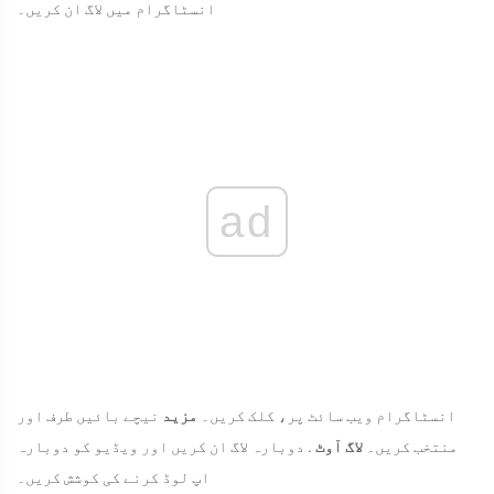
انسٹاگرام میں لاگ ان کریں۔
ad
انسٹاگرام ویب سائٹ پر، کلک کریں۔
مزید
نیچے بائیں طرف اور
منتخب کریں۔
لاگ آوٹ
. دوبارہ لاگ ان کریں اور ویڈیو کو دوبارہ
اپ لوڈ کرنے کی کوشش کریں۔