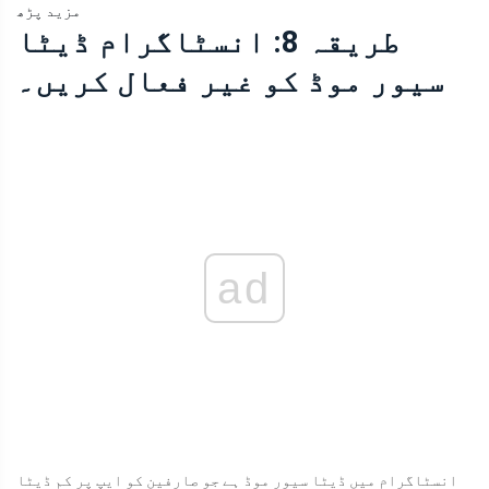
مزید پڑھ
طریقہ 8: انسٹاگرام ڈیٹا
سیور موڈ کو غیر فعال کریں۔
ad
انسٹاگرام میں ڈیٹا سیور موڈ ہے جو صارفین کو ایپ پر کم ڈیٹا