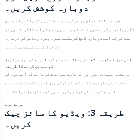
دوبارہ کوشش کریں۔
جب آپ انسٹاگرام پر ویڈیو اپ لوڈ نہیں کر پاتے یا دوسری
کارروائیاں کرنے میں ناکام رہتے ہیں، تو آپ انسٹاگرام ایپ کو
بند کر کے اسے دوبارہ لانچ کر سکتے ہیں۔ پھر، ویڈیو کو دوبارہ
اپ لوڈ کرنے کی کوشش کریں۔
آئی فون کے ذریعہ تعاون یافتہ عام ویڈیو فارمیٹس اور ویڈیوز
کو تبدیل کرنے کا طریقہ
یہ صفحہ بنیادی طور پر اس بارے میں بات کرتا ہے کہ آئی فون کی
ویڈیوز کس فارمیٹ کا استعمال کرتی ہیں اور ویڈیوز کو دوسرے
فارمیٹس سے آئی فون ویڈیوز میں کیسے تبدیل کیا جائے۔
مزید پڑھ
طریقہ 3: ویڈیو کا سائز چیک
کریں۔