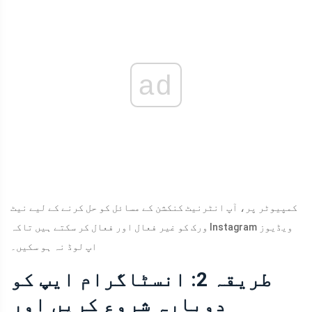
ad
کمپیوٹر پر، آپ انٹرنیٹ کنکشن کے مسائل کو حل کرنے کے لیے نیٹ
ورک کو غیر فعال اور فعال کر سکتے ہیں تاکہ Instagram ویڈیوز
اپ لوڈ نہ ہو سکیں۔
طریقہ 2: انسٹاگرام ایپ کو
دوبارہ شروع کریں اور