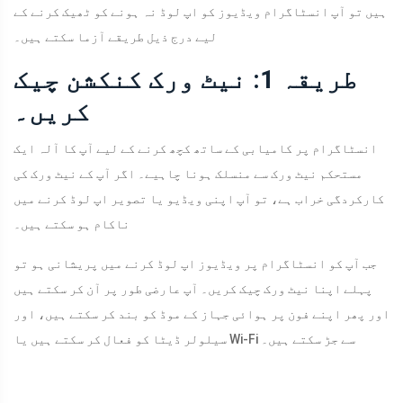
ہیں تو آپ انسٹاگرام ویڈیوز کو اپ لوڈ نہ ہونے کو ٹھیک کرنے کے
لیے درج ذیل طریقے آزما سکتے ہیں۔
طریقہ 1: نیٹ ورک کنکشن چیک
کریں۔
انسٹاگرام پر کامیابی کے ساتھ کچھ کرنے کے لیے آپ کا آلہ ایک
مستحکم نیٹ ورک سے منسلک ہونا چاہیے۔ اگر آپ کے نیٹ ورک کی
کارکردگی خراب ہے، تو آپ اپنی ویڈیو یا تصویر اپ لوڈ کرنے میں
ناکام ہو سکتے ہیں۔
جب آپ کو انسٹاگرام پر ویڈیوز اپ لوڈ کرنے میں پریشانی ہو تو
پہلے اپنا نیٹ ورک چیک کریں۔ آپ عارضی طور پر آن کر سکتے ہیں
اور پھر اپنے فون پر ہوائی جہاز کے موڈ کو بند کر سکتے ہیں، اور
سیلولر ڈیٹا کو فعال کر سکتے ہیں یا Wi-Fi سے جڑ سکتے ہیں۔