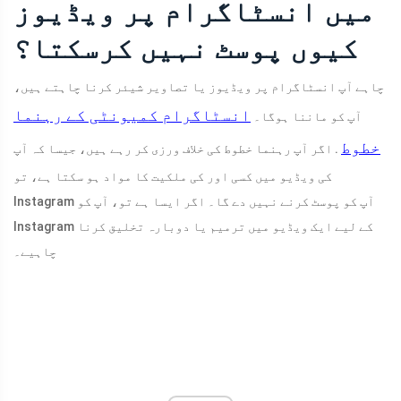
میں انسٹاگرام پر ویڈیوز
کیوں پوسٹ نہیں کرسکتا؟
چاہے آپ انسٹاگرام پر ویڈیوز یا تصاویر شیئر کرنا چاہتے ہیں،
انسٹاگرام کمیونٹی کے رہنما
آپ کو ماننا ہوگا۔
خطوط
. اگر آپ رہنما خطوط کی خلاف ورزی کر رہے ہیں، جیسا کہ آپ
کی ویڈیو میں کسی اور کی ملکیت کا مواد ہو سکتا ہے، تو
Instagram آپ کو پوسٹ کرنے نہیں دے گا۔ اگر ایسا ہے تو، آپ کو
Instagram کے لیے ایک ویڈیو میں ترمیم یا دوبارہ تخلیق کرنا
چاہیے۔