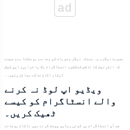
ad
بصورت دیگر، یہ مسئلہ دیگر وجوہات کی وجہ سے ہو سکتا ہے، جیسے
کہ انٹرنیٹ کا ناقص کنکشن، انسٹاگرام بگ یا خرابی، ایپ کیش
ڈیٹا، اکاؤنٹ کے مسائل وغیرہ۔
ویڈیو اپ لوڈ نہ کرنے
والے انسٹاگرام کو کیسے
ٹھیک کریں۔
جب آپ انسٹاگرام پر کوئی ویڈیو پوسٹ کرنے میں ناکام ہوجاتے