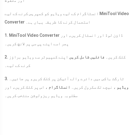
اور محفوظ
انسٹاگرام کے لیے ویڈیو کو کمپریس کرنے کے لیے MiniTool Video
Converter استعمال کرنے کا طریقہ یہاں ہے۔
1. MiniTool Video Converter ڈاؤن لوڈ اور انسٹال کریں، اور
پھر اسے اپنے پی سی پر لانچ کریں۔
2. کلک کریں۔
فائلیں شامل کریں
اپنے کمپیوٹر سے ویڈیو براؤز
کرنے کے لیے۔
3. ٹارگٹ باکس میں دائرے والے آئیکن پر کلک کریں، پر جائیں۔
ویڈیو
، نیچے تک سکرول کریں۔
انسٹاگرام
، اس پر کلک کریں، اور
مطلوبہ ویڈیو ریزولوشن منتخب کریں۔