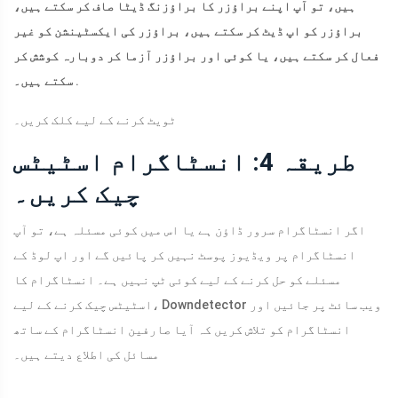
ہیں، تو آپ اپنے براؤزر کا براؤزنگ ڈیٹا صاف کر سکتے ہیں،
براؤزر کو اپ ڈیٹ کر سکتے ہیں، براؤزر کی ایکسٹینشن کو غیر
فعال کر سکتے ہیں، یا کوئی اور براؤزر آزما کر دوبارہ کوشش کر
.
سکتے ہیں۔
ٹویٹ کرنے کے لیے کلک کریں۔
طریقہ 4: انسٹاگرام اسٹیٹس
چیک کریں۔
اگر انسٹاگرام سرور ڈاؤن ہے یا اس میں کوئی مسئلہ ہے، تو آپ
انسٹاگرام پر ویڈیوز پوسٹ نہیں کر پائیں گے اور اپ لوڈ کے
مسئلے کو حل کرنے کے لیے کوئی ٹپ نہیں ہے۔ انسٹاگرام کا
اسٹیٹس چیک کرنے کے لیے، Downdetector ویب سائٹ پر جائیں اور
انسٹاگرام کو تلاش کریں کہ آیا صارفین انسٹاگرام کے ساتھ
مسائل کی اطلاع دیتے ہیں۔