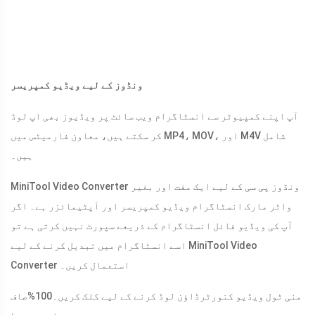
ونڈوز کے لیے ویڈیو کمپریسر
آپ اپنے کمپیوٹر سے انسٹاگرام ویب سائٹ پر ویڈیوز بھی اپ لوڈ
کر سکتے ہیں، معاون فارمیٹس میں MP4، MOV، اور M4V شامل
ہیں۔
MiniTool Video Converter ونڈوز پی سی کے لیے ایک مفت اور بغیر
واٹر مارک انسٹاگرام ویڈیو کمپریسر اور آپٹیمائزر ہے۔ اگر
آپ کی ویڈیو فائل انسٹاگرام کے ذریعے سپورٹ نہیں کرتی ہے تو
اسے انسٹاگرام میں تبدیل کرنے کے لیے MiniTool Video
Converter استعمال کریں۔
منی ٹول ویڈیو کنورٹر
ڈاؤن لوڈ کرنے کے لیے کلک کریں۔
100%
صاف