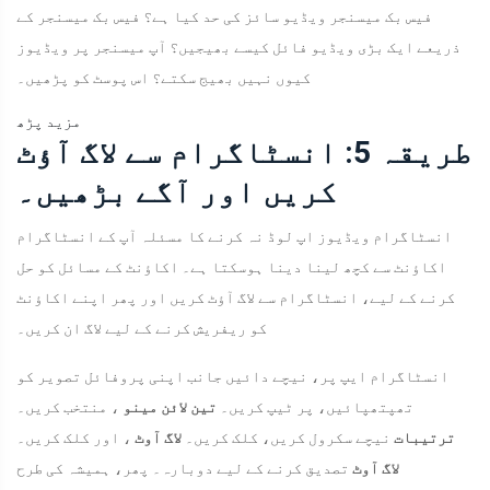
فیس بک میسنجر ویڈیو سائز کی حد کیا ہے؟ فیس بک میسنجر کے
ذریعے ایک بڑی ویڈیو فائل کیسے بھیجیں؟ آپ میسنجر پر ویڈیوز
کیوں نہیں بھیج سکتے؟ اس پوسٹ کو پڑھیں۔
مزید پڑھ
طریقہ 5: انسٹاگرام سے لاگ آؤٹ
کریں اور آگے بڑھیں۔
انسٹاگرام ویڈیوز اپ لوڈ نہ کرنے کا مسئلہ آپ کے انسٹاگرام
اکاؤنٹ سے کچھ لینا دینا ہوسکتا ہے۔ اکاؤنٹ کے مسائل کو حل
کرنے کے لیے، انسٹاگرام سے لاگ آؤٹ کریں اور پھر اپنے اکاؤنٹ
کو ریفریش کرنے کے لیے لاگ ان کریں۔
انسٹاگرام ایپ پر، نیچے دائیں جانب اپنی پروفائل تصویر کو
تھپتھپائیں، پر ٹیپ کریں۔
تین لائن مینو
، منتخب کریں۔
ترتیبات
نیچے سکرول کریں، کلک کریں۔
لاگ آوٹ
، اور کلک کریں۔
لاگ آوٹ
تصدیق کرنے کے لیے دوبارہ۔ پھر، ہمیشہ کی طرح