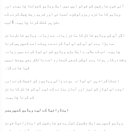
آئی فون صارفین کو فوٹو ایپ میں ایک ویڈیو کھولنا چاہیے، اور
ویڈیو کا سائز، ریزولوشن، لمبائی اور فریم ریٹ چیک کرنے کے
لیے I بٹن پر کلک کرنا چاہیے۔
اگر آپ کی ویڈیو فائل کا سائز زیادہ سے زیادہ ویڈیو فائل سائز
سے بڑا ہے، تو آپ کو اپ لوڈ کرنے سے پہلے اسے کمپریس کرنا
چاہیے۔ اس کے علاوہ، ایک بڑی ویڈیو کو اپ لوڈ کرنے میں زیادہ
وقت درکار ہوتا ہے، لیکن کبھی کبھار، اسے بالکل بھی پوسٹ نہیں
کیا جائے گا۔
انسٹاگرام پر اپ لوڈ نہ ہونے والی ویڈیوز کو ٹھیک کرنے اور
اپنے اپ لوڈز کو تیز اور آسان بنانے کے لیے آپ کو فائل کا سائز
کم کرنا چاہیے۔
اینڈرائیڈ کے لیے ویڈیو کمپریسر
ویڈیو کمپریس ایک مقبول ٹول ہے جو صارفین کو اینڈرائیڈ فونز