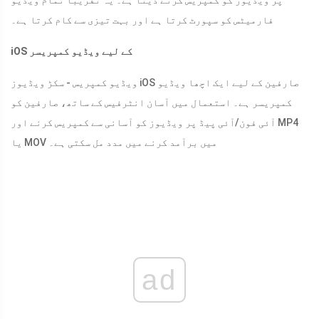
پر ویڈیوز کو کمپریس کرنے دیتا ہے۔ یہ تقریباً تمام ویڈیو
فارمیٹس کو سپورٹ کرتا ہے اور بہت تیزی سے کام کرتا ہے۔
iOS کے لیے ویڈیو کمپریسر
ویڈیو کمپریس - سکڑ ویڈیوز iOS صارفین کے لیے ایک اچھا ویڈیو
کمپریسر ہے۔ استعمال میں آسان انٹرفیس کے ساتھ، صارفین کو
آئی فون/آئی پیڈ پر ویڈیوز کو آسانی سے کمپریس کرنے اور MP4
یا MOV میں برآمد کرنے میں مدد مل سکتی ہے۔
ad