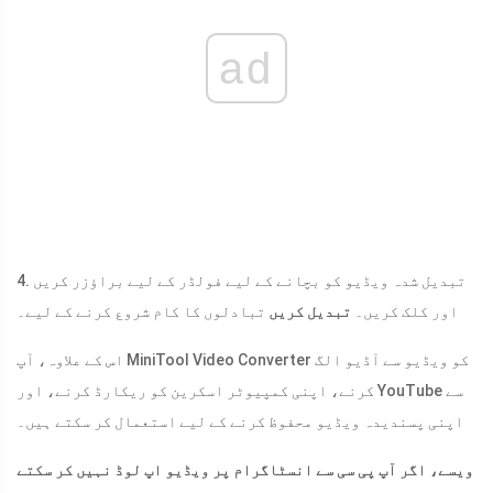
ad
4. تبدیل شدہ ویڈیو کو بچانے کے لیے فولڈر کے لیے براؤزر کریں
اور کلک کریں۔
تبدیل کریں
تبادلوں کا کام شروع کرنے کے لیے۔
اس کے علاوہ، آپ MiniTool Video Converter کو ویڈیو سے آڈیو الگ
کرنے، اپنی کمپیوٹر اسکرین کو ریکارڈ کرنے، اور YouTube سے
اپنی پسندیدہ ویڈیو محفوظ کرنے کے لیے استعمال کر سکتے ہیں۔
ویسے، اگر آپ پی سی سے انسٹاگرام پر ویڈیو اپ لوڈ نہیں کر سکتے