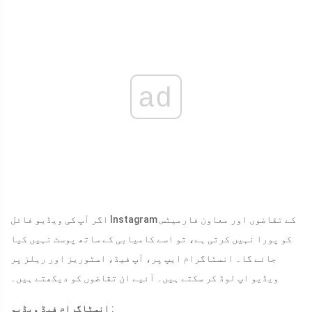
ad
اگر آپ کی ویڈیو فائل Instagram کے تقاضوں اور معاون فارمیٹس
کو پورا نہیں کرتی ہے، تو اسے کامیابی کے ساتھ پوسٹ نہیں کیا
جائے گا۔ انسٹاگرام ایپ پر، آپ فیڈ، اسٹوریز اور ریلز پر
ویڈیو اپ لوڈ کر سکتے ہیں۔ آئیے ان تقاضوں کو دیکھتے ہیں۔
:
انسٹاگرام فیڈ ویڈیو