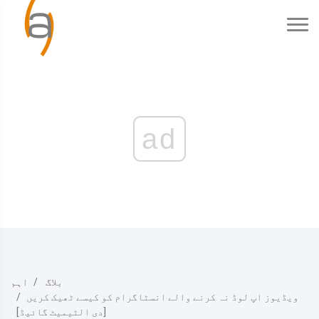
ad
بلاگ
اہم
ویڈیوز اپ لوڈ نہ کرنے والے انسٹاگرام کو کیسے ٹھیک کریں
[دی الٹیمیٹ گائیڈ]