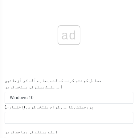
ad
مسائل کو ختم کرنے کے لئے ہمارے آلے کو آزمائیں
آپریٹنگ سسٹم کو منتخب کریں
پروجیکشن کا پروگرام منتخب کریں (اختیاری)
اپنے مسئلے کی وضاحت کریں