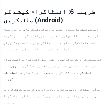
طریقہ 6: انسٹاگرام کیشے کو
صاف کریں (Android)
ایپ کے کیشے کا بنیادی مقصد لوڈنگ کے وقت کو بڑھانا ہے۔ لیکن
اگر آپ کی انسٹاگرام ایپ بہت زیادہ کیش اکٹھا کرتی ہے یا کرپٹ
کیش اکٹھا کرتی ہے تو اس سے انسٹاگرام کی جانب سے ویڈیوز اپ
لوڈ نہ کرنے جیسے مسائل پیدا ہو سکتے ہیں۔
اس مسئلے کو حل کرنے کے لیے، اپنے اینڈرائیڈ فون پر انسٹاگرام
کیشے کو صاف کریں۔ کھولو
ترتیبات
ایپ، کلک کریں۔
ایپس
، نل
انسٹاگرام
، منتخب کریں۔
ذخیرہ
، اور کلک کریں۔
کیشے صاف
.
کریں۔
جب آپ انسٹاگرام ویب سائٹ پر ویڈیو اپ لوڈ کرنے کی کوشش کر رہے
ہوں تو اس مرحلے میں آپ کو براؤزر کا براؤزنگ ڈیٹا صاف کرنا
چاہیے۔