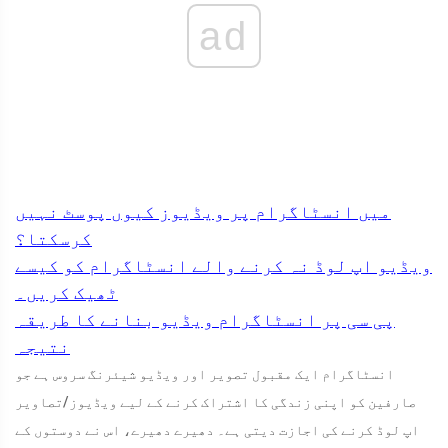
ad
میں انسٹاگرام پر ویڈیوز کیوں پوسٹ نہیں
کرسکتا؟
ویڈیو اپ لوڈ نہ کرنے والے انسٹاگرام کو کیسے
ٹھیک کریں۔
پی سی پر انسٹاگرام ویڈیو بنانے کا طریقہ
نتیجہ
انسٹاگرام ایک مقبول تصویر اور ویڈیو شیئرنگ سروس ہے جو
صارفین کو اپنی زندگی کا اشتراک کرنے کے لیے ویڈیوز/تصاویر
اپ لوڈ کرنے کی اجازت دیتی ہے۔ دھیرے دھیرے، اس نے دوستوں کے