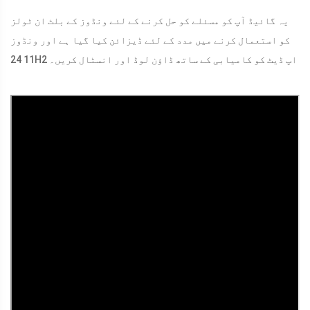
یہ گائیڈ آپ کو مسئلے کو حل کرنے کے لئے ونڈوز کے بلٹ ان ٹولز
کو استعمال کرنے میں مدد کے لئے ڈیزائن کیا گیا ہے اور ونڈوز
11 24H2 اپ ڈیٹ کو کامیابی کے ساتھ ڈاؤن لوڈ اور انسٹال کریں۔