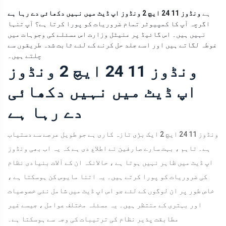
ہے
ونڈوز 11 24 ایچ 2 ونڈوز اپ ڈیٹ میں نہیں دکھائی دے رہا ہے
اگرچہ آپ کا کمپیوٹر تمام ضروریات کو پورا کرتا ہے؟ آپ تنہا
نہیں ہیں۔ اس گائیڈ پر منیٹل وزارت اس مسئلے کی وجوہات میں
غوطہ لگاتے ہیں اور اسے جلد حل کرنے کے لئے ثابت شدہ طریقوں سے
چلتے ہیں۔
ونڈوز 11 24 ایچ 2 ونڈوز
اپ ڈیٹ میں نہیں دکھائی
دے رہا ہے
ونڈوز 11 24 ایچ 2 ایک بڑی تازہ کاری ہے جو طویل عرصے سے دستیاب
ہے۔ تاہم ، بہت سارے صارفین نے اطلاع دی ہے کہ یہ اب بھی ونڈوز
اپ ڈیٹ میں ظاہر نہیں ہوتا ہے ، حالانکہ ان کے آلات بنیادی نظام
کی ضروریات کو پورا کرتے ہیں۔ یہ اتنا مایوس کن ہوسکتا ہے ،
خاص طور پر ان لوگوں کے لئے جو اس اپ ڈیٹ میں شامل نئی خصوصیات
اور بہتری کے منتظر ہیں۔ یہ مسئلہ مختلف عوامل ، جیسے غیر
مطابقت پذیر نظام کی ترتیبات کی وجہ سے ہوسکتا ہے۔