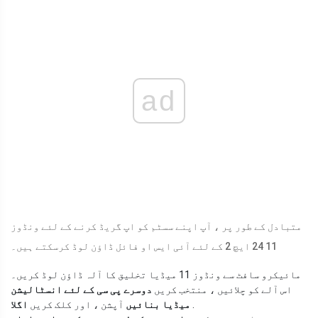
ad
متبادل کے طور پر ، آپ اپنے سسٹم کو اپ گریڈ کرنے کے لئے ونڈوز
11 24 ایچ 2 کے لئے آئی ایس او فائل ڈاؤن لوڈ کرسکتے ہیں۔
مائیکرو سافٹ سے ونڈوز 11 میڈیا تخلیق کا آلہ ڈاؤن لوڈ کریں۔
اس آلے کو چلائیں ، منتخب کریں
دوسرے پی سی کے لئے انسٹالیشن
.
میڈیا بنائیں
آپشن ، اور کلک کریں
اگلا