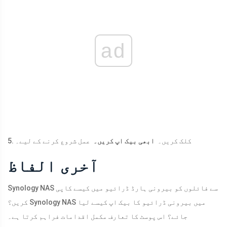
ad
5. کلک کریں۔
ابھی بیک اپ کریں۔
عمل شروع کرنے کے لیے۔
آخری الفاظ
Synology NAS سے فائلوں کو بیرونی ہارڈ ڈرائیو میں کیسے کاپی
کریں؟ Synology NAS میں بیرونی ڈرائیو کا بیک اپ کیسے لیا
جائے؟ اس پوسٹ کا تعارف مکمل اقدامات فراہم کرتا ہے۔