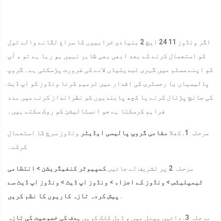
اگر ونڈوز 11 24 ایچ 2 بنیادی خرابیوں کا سراغ لگانے والے ٹول
کو استعمال کرنے کے بعد ابھی بھی ظاہر نہیں ہو رہا ہے تو ، آپ
کو اپنے سسٹم میں گہری تبدیلیاں لانے کی ضرورت پڑسکتی ہے۔ گروپ
پالیسیاں یا رجسٹری کی اقدار میں ترمیم کرنا ونڈوز کو اپ ڈیٹ
کی جانچ پڑتال کرنے یا کچھ پابندیوں کو نظرانداز کرنے میں مدد
فراہم کرسکتا ہے جو انسٹالیشن کو روک سکتے ہیں۔
مرحلہ 1. کھلا
مقامی گروپ پالیسی ایڈیٹر
ونڈوز سرچ کا استعمال
کرکے۔
مرحلہ 2 پر تشریف لے جائیں
کمپیوٹر کنفیگریشن
>
انتظامی
ٹیمپلیٹس
>
ونڈوز کے اجزاء
>
ونڈوز اپ ڈیٹ
>
ونڈوز اپ ڈیٹ سے
.
پیش کردہ تازہ کاریوں کا نظم کریں
مرحلہ 3. دائیں پینل میں ، ڈبل کلک کریں
ہدف کی خصوصیت کی تازہ