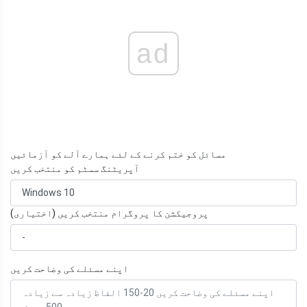
ad
مسائل کو ختم کرنے کے لئے ہمارے آلے کو آزمائیں
آپریٹنگ سسٹم کو منتخب کریں
پروجیکشن کا پروگرام منتخب کریں (اختیاری)
اپنے مسئلے کی وضاحت کریں