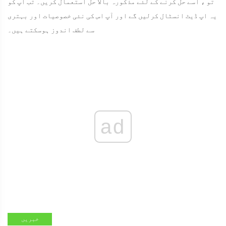
تو ، اسے حل کرنے کے لئے مذکورہ بالا حل استعمال کریں۔ تب آپ کو
یہ اپ ڈیٹ انسٹال کرلیں گے اور آپ اس کی نئی خصوصیات اور بہتری
سے لطف اندوز ہوسکتے ہیں۔
ad
خبریں