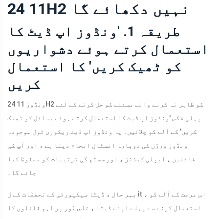
11 24H2 نہیں دکھائے گا
طریقہ 1. 'ونڈوز اپ ڈیٹ کا
استعمال کرتے ہوئے دشواریوں
کو ٹھیک کریں' کا استعمال
کریں
ونڈوز 11 24H2 کو ظاہر نہ کرنے والے مسئلے کو حل کرنے کے لئے
پہلی فکس 'ونڈوز اپ ڈیٹ کا استعمال کرتے ہوئے مسائل کو ٹھیک
کریں' کے آلے کو چلائیں۔ یہ ونڈوز اپ ڈیٹ ریکوری ٹول موجودہ
ونڈوز ورژن کی دوبارہ انسٹال انجام دیتا ہے ، اور آپ کی
فائلیں ، ایپلی کیشنز ، اور سسٹم کی ترتیبات کو محفوظ کیا
جائے گا۔
بہر حال ، ڈیٹا سیکیورٹی کے تحفظات کے ل it ، اس مرمت کے آلے کو
استعمال کرنے سے پہلے اپنے ڈیٹا ، خاص طور پر اہم فائلوں کا