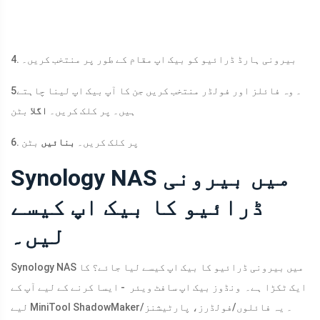
4. بیرونی ہارڈ ڈرائیو کو بیک اپ مقام کے طور پر منتخب کریں۔
5۔ وہ فائلز اور فولڈر منتخب کریں جن کا آپ بیک اپ لینا چاہتے
ہیں۔ پر کلک کریں۔
اگلا
بٹن
6. پر کلک کریں۔
بنائیں
بٹن
Synology NAS میں بیرونی
ڈرائیو کا بیک اپ کیسے
لیں۔
Synology NAS میں بیرونی ڈرائیو کا بیک اپ کیسے لیا جائے؟ کا
ایک ٹکڑا ہے۔ ونڈوز بیک اپ سافٹ ویئر - ایسا کرنے کے لیے آپ کے
لیے MiniTool ShadowMaker۔ یہ فائلوں/فولڈرز، پارٹیشنز/