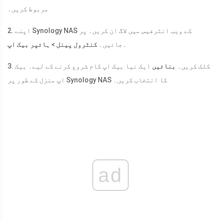
مربوط کریں۔
2. اپنے Synology NAS کے ویب انٹرفیس میں لاگ ان کریں۔ پر
.
جائیں۔
کنٹرول پینل
>
ہائپر بیک اپ
3. کلک کریں۔
بنائیں
ایک نیا بیک اپ کام شروع کرنے کے لیے۔ بیک
اپ منزل کے طور پر Synology NAS کا انتخاب کریں۔
ad