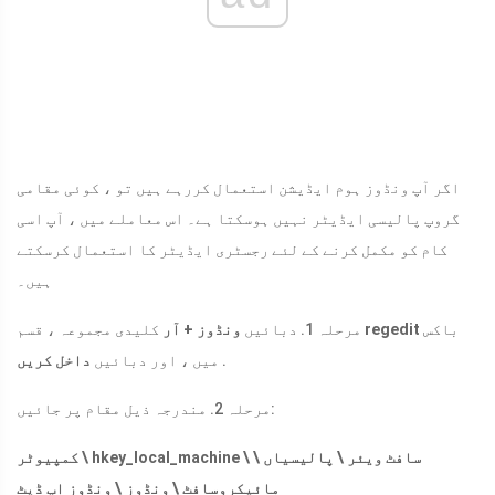
اگر آپ ونڈوز ہوم ایڈیشن استعمال کررہے ہیں تو ، کوئی مقامی
گروپ پالیسی ایڈیٹر نہیں ہوسکتا ہے۔ اس معاملے میں ، آپ اسی
کام کو مکمل کرنے کے لئے رجسٹری ایڈیٹر کا استعمال کرسکتے
ہیں۔
باکس
regedit
کلیدی مجموعہ ، قسم
مرحلہ 1. دبائیں
ونڈوز + آر
.
میں ، اور دبائیں
داخل کریں
مرحلہ 2. مندرجہ ذیل مقام پر جائیں:
کمپیوٹر \ hkey_local_machine \ سافٹ ویئر \ پالیسیاں \
مائیکروسافٹ \ ونڈوز \ ونڈوز اپ ڈیٹ