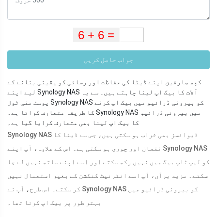
جواب حاصل کریں
کچھ صارفین اپنے ڈیٹا کی حفاظت اور رسائی کو یقینی بنانے کے
لیے اپنے Synology NAS آلات کا بیک اپ لینا چاہتے ہیں۔ سے یہ
پوسٹ منی ٹول Synology NAS کو بیرونی ڈرائیو میں بیک اپ کرنے
کا طریقہ متعارف کراتا ہے۔ Synology NAS میں بیرونی ڈرائیو
کا بیک اپ لینا بھی متعارف کرایا گیا ہے۔
Synology NAS ڈیوائسز بھی خراب ہو سکتی ہیں، جس سے ڈیٹا کا
نقصان اور چوری ہو سکتی ہے۔ اس کے علاوہ، آپ اپنے Synology NAS
کو لیپ ٹاپ بیگ میں نہیں رکھ سکتے اور اسے اپنے ساتھ نہیں لے جا
سکتے۔ مزید برآں، آپ اسے انٹرنیٹ کنکشن کے بغیر استعمال نہیں
کر سکتے۔ اس طرح، آپ نے Synology NAS کو بیرونی ڈرائیو میں
بہتر طور پر بیک اپ کرنا تھا۔