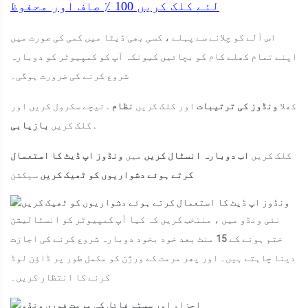
لئے کلک کریں
100 ٪
صاف اور محفوظ
اس آلے کو چلانے سے پہلے ، کسی بھی ڈیٹا میں کمی کی صورت میں
اپنے تمام کھلے کام کو بچائیں کیونکہ آپ کو کمپیوٹر کو دوبارہ
شروع کرنے کی ضرورت ہوگی۔
کھلا
ونڈوز کی ترتیبات
اور کلک کریں
نظام
. نیچے سکرول کریں اور
.
کلک کریں
بازیابی
کلک کریں
اب دوبارہ انسٹال کریں
میں
ونڈوز اپ ڈیٹ کا استعمال
کرتے ہوئے دشواریوں کو ٹھیک کریں
سیکشن
نئی ونڈو میں ، منتخب کریں کہ کیا آپ کمپیوٹر کو انسٹالیشن
ختم ہونے کے 15 منٹ بعد خود بخود دوبارہ شروع کرنے کی اجازت
دینا چاہتے ہیں۔ اور پھر مرمت کے ورژن کو مکمل طور پر ڈاؤن لوڈ
کرنے کا انتظار کریں۔