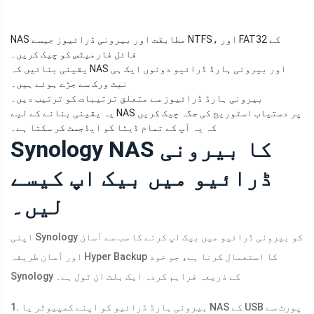
NAS مطابقت اور بیرونی ڈرائیوز جیسے NTFS، اور FAT32 کے
فائل فارمیٹس کو چیک کریں۔
یقینی بنائیں کہ NAS اور بیرونی ہارڈ ڈرائیو دونوں ایک ہی
نیٹ ورک سے جڑے ہوئے ہیں۔
بیرونی ہارڈ ڈرائیوز سے متعلق ترتیبات کو ترتیب دیں۔
یہ یقینی بنانے کے لیے NAS پر دستیاب اسٹوریج کی جگہ چیک کریں
کہ یہ آپ کے تمام ڈیٹا کو ایڈجسٹ کر سکتا ہے۔
Synology NAS کا بیرونی
ڈرائیو میں بیک اپ کیسے
لیں۔
اپنی Synology کو بیرونی ڈرائیو میں بیک اپ کرنے کا سب سے آسان
اور آسان طریقہ Hyper Backup کا استعمال کرنا ہے، جو خود
Synology کے ذریعہ فراہم کردہ ایک بلٹ ان ٹول ہے۔
1. بیرونی ہارڈ ڈرائیو کو اپنے کمپیوٹر یا NAS کے USB پورٹ سے