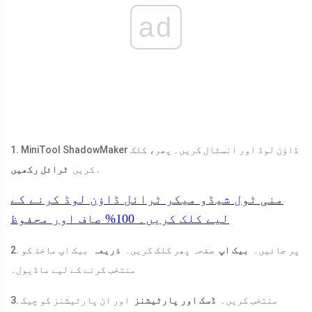
ad
1. MiniTool ShadowMaker ڈاؤن لوڈ اور انسٹال کریں۔ پھر، کلک
.
کریں
ٹرائل رکھیں
منی ٹول شیڈو میکر ٹرائل
ڈاؤن لوڈ کرنے کے
لیے کلک کریں۔
100%
صاف اور محفوظ
2. پر جائیں۔
بیک اپ
صفحہ پھر کلک کریں۔
ذریعہ
بیک اپ ماخذ کو
منتخب کرنے کے لیے ماڈیول۔
3. منتخب کریں۔
ڈسک اور پارٹیشنز
اور ان پارٹیشنز کو چیک