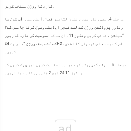
.
کاری کا ورژن منتخب کریں
مرحلہ 4. نئی ونڈو میں ، نشان لگائیں
فعال
آپشن میں '
آپ کون سا
ونڈوز پروڈکشن ورژن کے لئے فیچر اپڈیٹس وصول کرنا چاہیں گے؟
”سیکشن ، ٹائپ کریں
ونڈوز 11
. ان سے کم
خصوصیت کی تازہ کاریوں
. اس کے بعد ، اس تبدیلی کا اطلاق
24H2
کے لئے ہدف ورژن
”، ان پٹ
کریں۔
مرحلہ 5۔ اپنے کمپیوٹر کو دوبارہ اسٹارٹ کریں اور چیک کریں کہ
ونڈوز 11 24 ایچ 2 ظاہر ہوتا ہے یا نہیں۔
ad