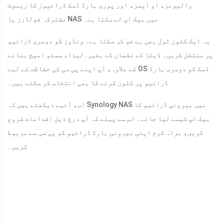
والیومز، او ایسز، اور پوری ہارڈ ڈسک ڈرائیوز کا ریموٹ
مشترکہ فولڈرز یا NAS میں بیک اپ لے سکتا ہے۔
یہ ایک کلون ٹول بھی ہے جو کر سکتا ہے۔ ونڈوز کو دوسری ڈرائیو
پر منتقل کریں۔ ڈیٹا کے نقصان کے بغیر. لہذا، سسٹم امیج بنانے
کے علاوہ، آپ اپنے پی سی کی حفاظت کے لیے OS ڈسک کو دوسری ہارڈ
ڈرائیو پر کلون کرنے کا بھی انتخاب کر سکتے ہیں۔
اب، آئیے دیکھتے ہیں کہ Synology NAS میں بیرونی ڈرائیو کا
بیک اپ کیسے لیا جائے۔ اس سے پہلے کہ آپ درج ذیل اقدامات شروع
کریں، براہ کرم اپنی بیرونی ہارڈ ڈرائیو کو پی سی سے مربوط
کریں۔