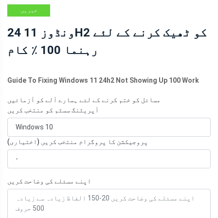
خبریں
ونڈوز 11 24H2 کو ٹھیک کرنے کے لئے
رہنما 100 ٪ کام
Guide To Fixing Windows 11 24h2 Not Showing Up 100 Work
مسائل کو ختم کرنے کے لئے ہمارے آلے کو آزمائیں
آپریٹنگ سسٹم کو منتخب کریں
پروجیکشن کا پروگرام منتخب کریں (اختیاری)
اپنے مسئلے کی وضاحت کریں