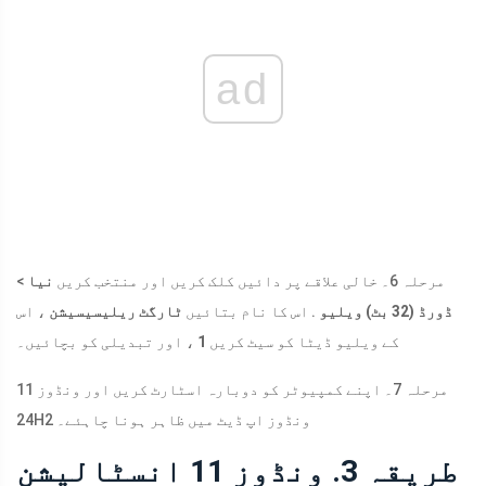
ad
مرحلہ 6۔ خالی علاقے پر دائیں کلک کریں اور منتخب کریں
نیا
>
ڈورڈ (32 بٹ) ویلیو
. اس کا نام بتائیں
ٹارگٹ ریلیسیسیشن
، اس
، اور تبدیلی کو بچائیں۔
کے ویلیو ڈیٹا کو سیٹ کریں
1
مرحلہ 7۔ اپنے کمپیوٹر کو دوبارہ اسٹارٹ کریں اور ونڈوز 11
24H2 ونڈوز اپ ڈیٹ میں ظاہر ہونا چاہئے۔
طریقہ 3. ونڈوز 11 انسٹالیشن