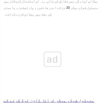
بیک اپ لینے کی بھی سفارش کی جاتی ہے۔ آپ استعمال کرسکتے ہیں
منیٹول شیڈو میکر 30 دن کے اندر فائلوں ، پارٹیشنز ، یا سسٹم
کو مفت میں بیک اپ کرنے کے لئے۔
ad
منیٹول شیڈو میکر ٹرائل
ڈاؤن لوڈ کرنے کے