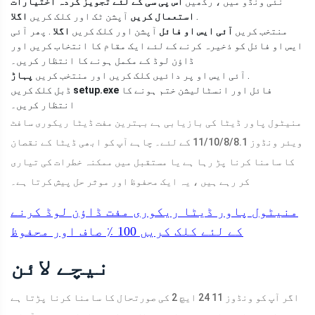
نئی ونڈو میں ، رکھیں
اس پی سی کے لئے تجویز کردہ اختیارات
.
استعمال کریں
آپشن ٹک اور کلک کریں
اگلا
منتخب کریں
آئی ایس او فائل
آپشن اور کلک کریں
اگلا
. پھر آئی
ایس او فائل کو ذخیرہ کرنے کے لئے ایک مقام کا انتخاب کریں اور
ڈاؤن لوڈ کے مکمل ہونے کا انتظار کریں۔
.
آئی ایس او پر دائیں کلک کریں اور منتخب کریں
پہاڑ
فائل اور انسٹالیشن ختم ہونے کا
setup.exe
ڈبل کلک کریں
انتظار کریں۔
منیٹول پاور ڈیٹا کی بازیابی ہے بہترین مفت ڈیٹا ریکوری سافٹ
ویئر ونڈوز 11/10/8/8.1 کے لئے۔ چاہے آپ کو ابھی ڈیٹا کے نقصان
کا سامنا کرنا پڑ رہا ہے یا مستقبل میں ممکنہ خطرات کی تیاری
کر رہے ہیں ، یہ ایک محفوظ اور موثر حل پیش کرتا ہے۔
منیٹول پاور ڈیٹا ریکوری مفت
ڈاؤن لوڈ کرنے
کے لئے کلک کریں
100 ٪
صاف اور محفوظ
نیچے لائن
اگر آپ کو ونڈوز 11 24 ایچ 2 کی صورتحال کا سامنا کرنا پڑتا ہے