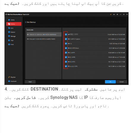
.
کریں جن کا آپ بیک اپ لینا چاہتے ہیں اور کلک کریں۔
ٹھیک ہے
. اب، پر جائیں
مشترکہ
ٹیب پر کلک
DESTINATION
4. کلک کریں۔
کریں۔
شامل کریں۔
بٹن Synology NAS کا IP ایڈریس، صارف کا
.
نام، اور پاس ورڈ ٹائپ کریں۔ پھر، کلک کریں
ٹھیک ہے