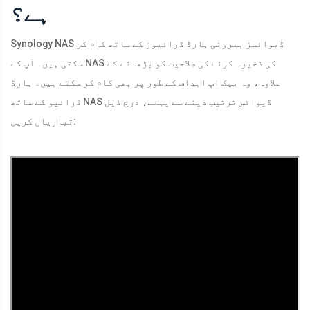
ہے؟
Synology NAS ڈیوائسز بیرونی ہارڈ ڈرائیوز کے ساتھ کام کر
سکتی ہیں۔ آپ کے NAS کی ذخیرہ کرنے کی صلاحیت کو بڑھانے کے
علاوہ، وہ بیک اپ اہداف کے طور پر بھی کام کر سکتے ہیں۔ ہارڈ
ڈرائیو کے ساتھ NAS ڈیوائس ترتیب دینے سے پہلے، درج ذیل
تیاریاں کریں: