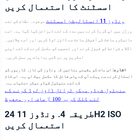
اسسٹنٹ کا استعمال کریں
ونڈوز 11 انسٹالیشن اسسٹنٹ
موجودہ نظام کو نئے
ورژن میں اپ گریڈ کرنے میں مدد کے لئے ڈیزائن کیا گیا ہے۔ اسے
مائیکرو سافٹ کی آفیشل سائٹ سے ڈاؤن لوڈ کریں اور اسے چلائیں۔
اگلا ، شرائط کو قبول کرنے اور تنصیب کو مکمل کرنے کے لئے اپنی
اسکرین پر دی گئی ہدایات پر عمل کریں۔
اشارے:
اس بات کو یقینی بنائیں کہ ونڈوز کی تازہ کاریوں کو
انسٹال کرنے سے پہلے آپ کے پاس فائل کا مکمل بیک اپ ہے۔ اس کام
کے لئے منیٹول شیڈو میکر دستیاب ہے۔
منیٹول شیڈو میکر ٹرائل
ڈاؤن لوڈ کرنے کے
لئے کلک کریں
100 ٪
صاف اور محفوظ
طریقہ 4. ونڈوز 11 24H2 ISO
استعمال کریں