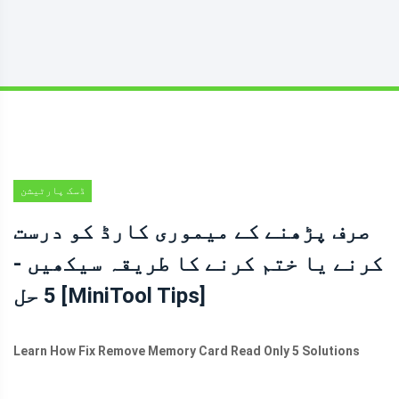
ڈسک پارٹیشن
کی ترکیبیں
صرف پڑھنے کے میموری کارڈ کو درست
کرنے یا ختم کرنے کا طریقہ سیکھیں -
5 حل [MiniTool Tips]
Learn How Fix Remove Memory Card Read Only 5 Solutions