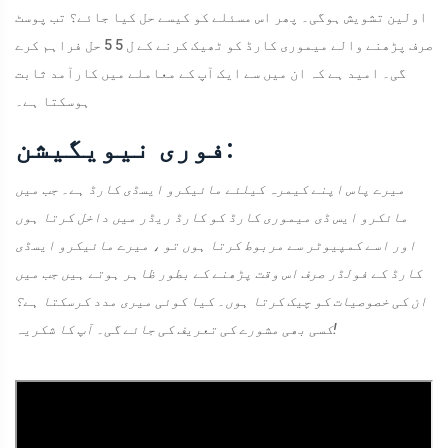
اولین تشویش ہوگی۔ پھر اس مسئلے کو کیسے حل کیا جائے؟ تب پوسٹ
صرف پڑھنے والے میموری کارڈ کو ٹھیک کرنے کے ل 5 5 حل فراہم کرے
گی۔ امید ہے کہ ان میں سے ایک آپ کے معاملے میں کارآمد ثابت
ہوسکتا ہے۔
فوری نیویگیشن:
میرے پاس اپنے کیمرہ کیلئے مائیکرو ایسڈی کارڈ ہے۔ جب میں
مائکرو ایس ڈی میموری کارڈ کو کارڈ ریڈر میں داخل کرتا ہوں
اور اسے کمپیوٹر سے مربوط کرتا ہوں تو ، میرے مائیکرو ایسڈی
کارڈ کے فولڈر صرف اس وقت پڑھنے کے بطور ظاہر ہوتے ہیں جب میں
ان کی خصوصیات کو چیک کرتا ہوں۔ کیا کوئی میری مدد کرسکتا ہے؟
کسی بھی مشورے کی تعریف کی جائے گی۔ آپ کا شکریہ!