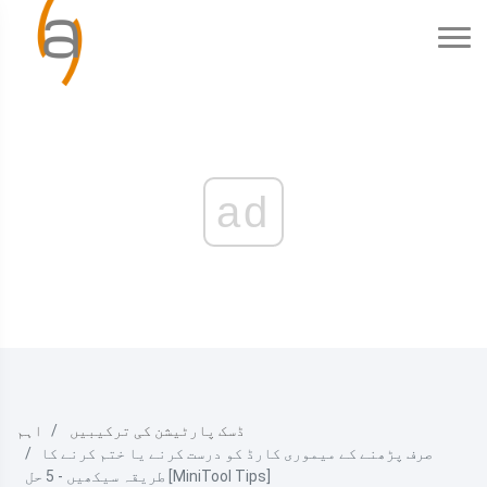
ad
ڈسک پارٹیشن کی ترکیبیں
اہم
صرف پڑھنے کے میموری کارڈ کو درست کرنے یا ختم کرنے کا
طریقہ سیکھیں - 5 حل [MiniTool Tips]