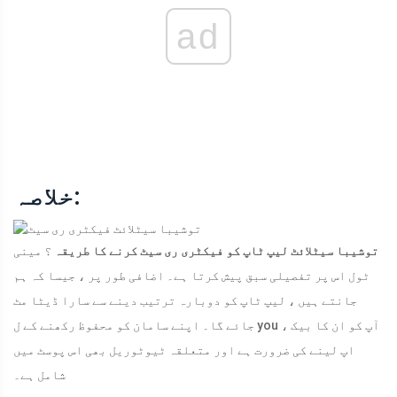
ad
خلاصہ:
توشیبا سیٹلائٹ لیپ ٹاپ کو فیکٹری ری سیٹ کرنے کا طریقہ
؟ مینی
ٹول اس پر تفصیلی سبق پیش کرتا ہے۔ اضافی طور پر ، جیسا کہ ہم
جانتے ہیں ، لیپ ٹاپ کو دوبارہ ترتیب دینے سے سارا ڈیٹا مٹ
جائے گا۔ اپنے سامان کو محفوظ رکھنے کے ل you ، آپ کو ان کا بیک
اپ لینے کی ضرورت ہے اور متعلقہ ٹیوٹوریل بھی اس پوسٹ میں
شامل ہے۔