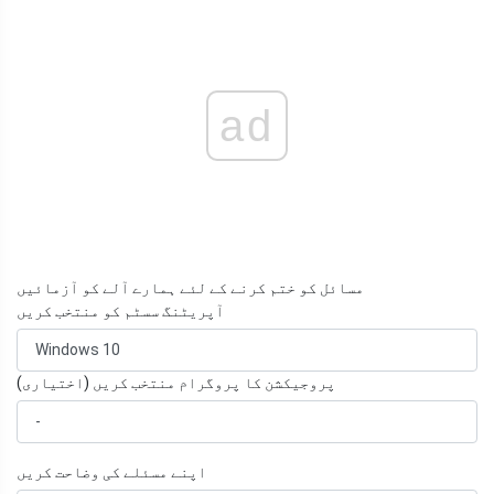
ad
مسائل کو ختم کرنے کے لئے ہمارے آلے کو آزمائیں
آپریٹنگ سسٹم کو منتخب کریں
پروجیکشن کا پروگرام منتخب کریں (اختیاری)
اپنے مسئلے کی وضاحت کریں