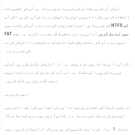
لیکن آپ کو پریشانی کی ضرورت نہیں ہے کہ ہم آپ کو تقسیم کے
انتظام کے پروگرام - مینی ٹول پارٹیشن وزرڈ فراہم کریں اگر آپ
NTFS کو
کو ضرورت ہو۔ اس سافٹ ویئر کی مدد سے ، آپ کر سکتے ہیں
FAT میں تبدیل کریں
آسانی سے اور محفوظ طریقے سے اگرچہ یہ مفت
نہیں ہے ، آپ کو رجسٹریشن کوڈ حاصل کرنے کیلئے ادائیگی کرنے
کی ضرورت ہے۔
اگر آپ ذاتی صارف ہیں تو ، پیشہ ورانہ ایڈیشن مکمل طور پر آپ کی
ضرورت کو پورا کرسکتا ہے۔ اس آلے کو حاصل کرنے کے لئے نیچے
دیئے گئے بٹن پر کلک کریں۔
ابھی خریدیں
اب بغیر ڈیٹا کو نقصان پہنچائے این ٹی ایف ایس کو ایف اے ٹی میں
تبدیل کرنے کے لئے مرحلہ وار گائیڈ ذیل میں درج کیا جائے گا:
مرحلہ 1: براہ کرم اپنے کمپیوٹر پر پروگرام انسٹال کریں۔ پھر