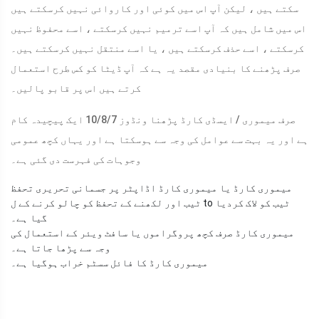
سکتے ہیں ، لیکن آپ اس میں کوئی اور کاروائی نہیں کرسکتے ہیں
اس میں شامل ہیں کہ آپ اسے ترمیم نہیں کرسکتے ، اسے محفوظ نہیں
کرسکتے ، اسے حذف کرسکتے ہیں ، یا اسے منتقل نہیں کرسکتے ہیں۔
صرف پڑھنے کا بنیادی مقصد یہ ہے کہ آپ ڈیٹا کو کس طرح استعمال
کرتے ہیں اس پر قابو پالیں۔
صرف میموری / ایسڈی کارڈ پڑھنا ونڈوز 10/8/7 ایک پیچیدہ کام
ہے اور یہ بہت سے عوامل کی وجہ سے ہوسکتا ہے اور یہاں کچھ عمومی
وجوہات کی فہرست دی گئی ہے۔
میموری کارڈ یا میموری کارڈ اڈاپٹر پر جسمانی تحریری تحفظ
ٹیب اور لکھنے کے تحفظ کو چالو کرنے کے ل to ٹیب کو لاک کردیا
گیا ہے۔
میموری کارڈ صرف کچھ پروگراموں یا سافٹ ویئر کے استعمال کی
وجہ سے پڑھا جاتا ہے۔
میموری کارڈ کا فائل سسٹم خراب ہوگیا ہے۔