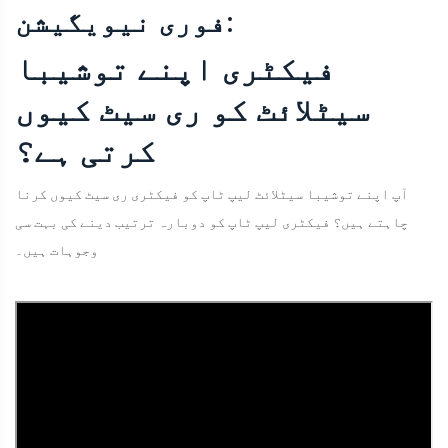
فوری نیویگیشن:
فیکٹری اپنے توشیبا
سیٹلائٹ کو ری سیٹ کیوں
کرتی ہے؟
آپ اپنے توشیبا سیٹلائٹ لیپ ٹاپ کو فیکٹری ری سیٹ کیوں کرنا
چاہتے ہیں؟ فیکٹری لیپ ٹاپ کو دوبارہ ترتیب دینے کی بہت سی
وجوہات ہیں۔