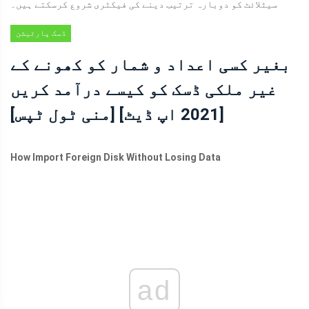
سیٹلائٹ کو دوبارہ ترتیب دینے کی فیکٹری شروع کرسکتے ہیں۔
ڈسک پارٹیشن
کی ترکیبیں
بغیر کسی اعداد و شمار کو کھونے کے
غیر ملکی ڈسک کو کیسے درآمد کریں
[2021 اپ ڈیٹ] [منی ٹول ٹپس]
How Import Foreign Disk Without Losing Data
ad