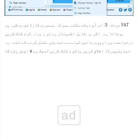
مرحلہ 3: اب آپ دیکھ سکتے ہیں کہ میموری کارڈ فوری طور پر FAT
ہوجاتا ہے۔ اگر یہ قابل اطمینان ہے تو ، براہ کرم کلک کریں
درخواست دیں
اوپری بائیں کونے سے تبدیلی مکمل کرنے کے لئے۔ یہ
ٹھیک ہے.
تبدیلیوں کا اطلاق کریں
باکس ، کلک کریں
اچھل پڑے گا a
ad