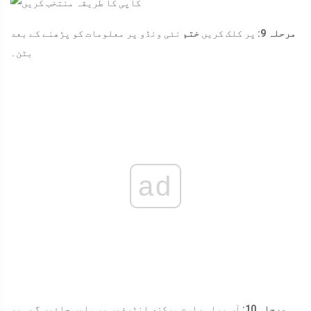
مرحلہ 9:
پر کلک کریں
ختم
نئی ونڈو پر معلومات کو پڑھنے کے بعد
بٹن۔
ad
مرحلہ 10:
آپ براہ راست مرکزی انٹرفیس پر واپس جائیں گے۔ پر