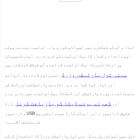
لہذا ، آپ کو فیکٹری میں لیپ ٹاپ کو دوبارہ ترتیب دینے سے پہلے
اپنے اعداد و شمار کا بیک اپ لینے کی ضرورت ہے۔ اپنے کمپیوٹر
پر ان فائلوں کا بیک اپ لینے کے لئے ، آپ کوشش کرسکتے ہیں
مینی ٹول پارٹیشن وزرڈ
. مینی ٹول کے ذریعہ ڈیزائن
اور تیار کیا گیا ہے ، یہ افادیت پارٹیشنس اور ڈسک کو
سنبھالنے ، پورے پارٹیشن اور ڈسک کا بیک اپ لینے میں ماہر ہے ،
کھوئے ہوئے ڈیٹا کو بازیافت کرنا
اور
ہارڈ
ڈرائیوز ، USB فلیش ڈرائیوز ، اور ایسڈی کارڈ جیسے اسٹوریج
کے مختلف آلات سے۔
ذیل میں ٹیوٹوریل ہے کہ منی ٹول پارٹیشن وزرڈ کا استعمال کرکے