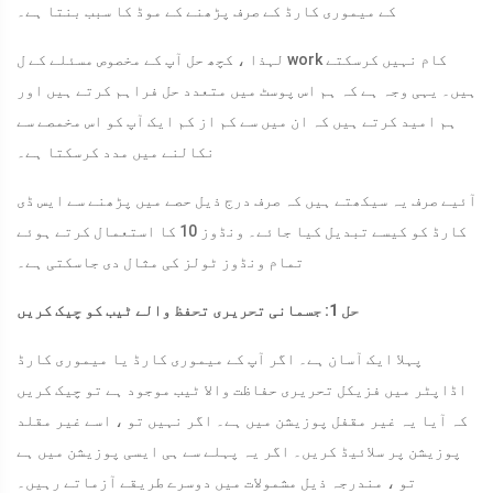
کے میموری کارڈ کے صرف پڑھنے کے موڈ کا سبب بنتا ہے۔
لہذا ، کچھ حل آپ کے مخصوص مسئلے کے ل work کام نہیں کرسکتے
ہیں۔ یہی وجہ ہے کہ ہم اس پوسٹ میں متعدد حل فراہم کرتے ہیں اور
ہم امید کرتے ہیں کہ ان میں سے کم از کم ایک آپ کو اس مخمصے سے
نکالنے میں مدد کرسکتا ہے۔
آئیے صرف یہ سیکھتے ہیں کہ صرف درج ذیل حصے میں پڑھنے سے ایس ڈی
کارڈ کو کیسے تبدیل کیا جائے۔ ونڈوز 10 کا استعمال کرتے ہوئے
تمام ونڈوز ٹولز کی مثال دی جاسکتی ہے۔
حل 1: جسمانی تحریری تحفظ والے ٹیب کو چیک کریں
پہلا ایک آسان ہے۔ اگر آپ کے میموری کارڈ یا میموری کارڈ
اڈاپٹر میں فزیکل تحریری حفاظت والا ٹیب موجود ہے تو چیک کریں
کہ آیا یہ غیر مقفل پوزیشن میں ہے۔ اگر نہیں تو ، اسے غیر مقلد
پوزیشن پر سلائیڈ کریں۔ اگر یہ پہلے سے ہی ایسی پوزیشن میں ہے
تو ، مندرجہ ذیل مشمولات میں دوسرے طریقے آزماتے رہیں۔