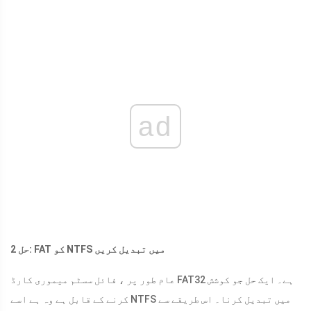
ad
حل 2: FAT کو NTFS میں تبدیل کریں
عام طور پر ، فائل سسٹم میموری کارڈ FAT32 ہے۔ ایک حل جو کوشش
کرنے کے قابل ہے وہ ہے اسے NTFS میں تبدیل کرنا۔ اس طریقے سے