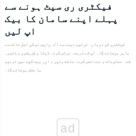
فیکٹری ری سیٹ ہونے سے
پہلے اپنے سامان کا بیک
اپ لیں
فیکٹری کو دوبارہ ترتیب دینے سے آلہ واپس اس کی اصل حالت سے
باہر ہوجائے گا۔ آپ کے ذریعہ مرتب کردہ ڈیٹا ، طریقوں ، ذخیرہ
شدہ معلومات ، نئے نصب کردہ سافٹ وئیر ، اور بہت کچھ میں ترمیم
یا حذف ہوجائے گا۔
ad