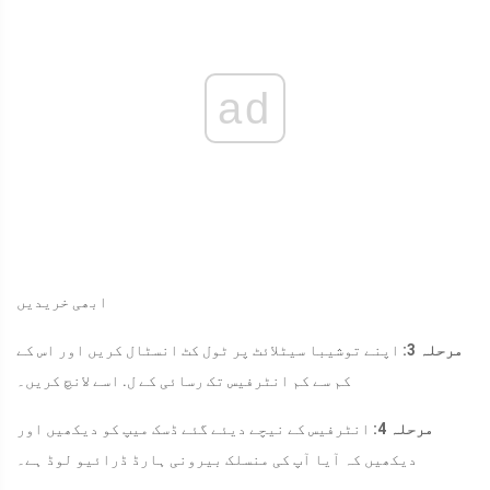
ad
ابھی خریدیں
مرحلہ 3:
اپنے توشیبا سیٹلائٹ پر ٹول کٹ انسٹال کریں اور اس کے
کم سے کم انٹرفیس تک رسائی کے ل. اسے لانچ کریں۔
مرحلہ 4:
انٹرفیس کے نیچے دیئے گئے ڈسک میپ کو دیکھیں اور
دیکھیں کہ آیا آپ کی منسلک بیرونی ہارڈ ڈرائیو لوڈ ہے۔