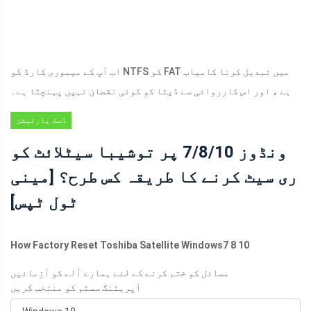
اب آپ کے میموری کارڈ کو NTFS کو FAT میں تبدیل کرنا کامیاب
ہے ، اور اس کارروائی سے ڈیٹا کو کوئی نقصان نہیں پہنچتا ہے۔
ڈسک پارٹیشن
کی ترکیبیں
ونڈوز 7/8/10 پر توشیبا سیٹلائٹ کو
ری سیٹ کرنے کا طریقہ کس طرح؟ [مینی
ٹول ٹپس]
How Factory Reset Toshiba Satellite Windows7 8 10
مسائل کو ختم کرنے کے لئے ہمارے آلے کو آزمائیں
آپریٹنگ سسٹم کو منتخب کریں