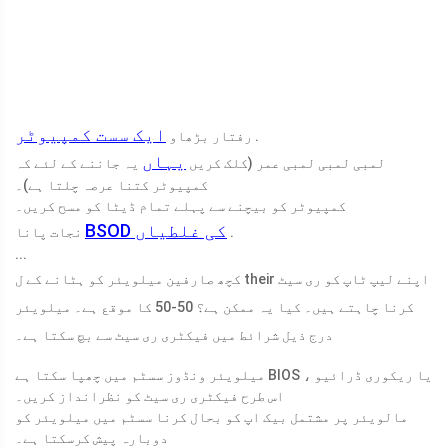
ایک سست کمپیوٹر
.
رفتار بڑھاو
یہاں
لمبی لمبی لمبی عمر (کلک کریں
یہ جاننے کے لئے کہ
کمپیوٹر کتنا عرصہ چلتا ہے)۔
کمپیوٹر کو بیچنے سے پہلے تمام ڈیٹا کو مسح کریں۔
BSOD کی غلطیاں
.
نجات پانا
...
کچھ صارفین میلویئر کو ہٹانے کے ل their اپنے لیپ ٹاپ کو ری سیٹ
کرنا چاہتے ہیں۔ کیا یہ ممکن ہے؟ 50-50 کا موقع ہے۔ میلویئر
درج ذیل شرائط میں فیکٹری ری سیٹ سے بچ سکتا ہے۔
میلویئر ونڈوز سسٹم میں چھپا سکتا ہے BIOS یا ریکوری ڈرائیو ،
اس طرح فیکٹری ری سیٹ کو نظرانداز کریں۔
مالویئر پر مشتمل بیک اپ کو بحال کرنا سسٹم میں میلویئر کو
دوبارہ پیش کرسکتا ہے۔