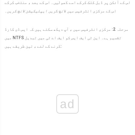
اس کے آئکن پر ڈبل کلک کرکے اسے کھولیں۔ اس کے بعد ، منتخب کرکے
اس کے مرکزی انٹرفیس میں لانچ کریں
ایپلیکیشن لانچ کریں۔
مرحلہ 2: مرکزی انٹرفیس میں ، آپ دیکھ سکتے ہیں کہ ایس ڈی کارڈ
میں NTFS تقسیم ہے۔ این ٹی ایف ایس کو ایف اے ٹی میں تبدیل
کرنے کے لئے ، تین طریقے ہیں:
ad