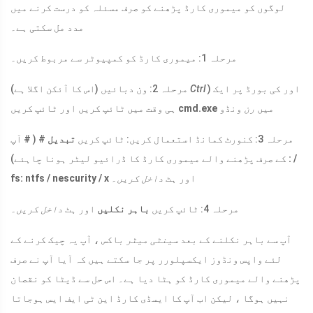
لوگوں کو میموری کارڈ پڑھنے کو صرف مسئلہ کو درست کرنے میں
مدد مل سکتی ہے۔
مرحلہ 1: میموری کارڈ کو کمپیوٹر سے مربوط کریں۔
) اور کی بورڈ پر ایک
Ctrl
مرحلہ 2: ون دبائیں (اس کا آئکن اگلا ہے)
میں
رن
ونڈو
cmd.exe
ہی وقت میں ٹائپ کریں اور ٹائپ کریں
مرحلہ 3: کنورٹ کمانڈ استعمال کریں: ٹائپ کریں
تبدیل
#
(
#
آپ
: /
کے صرف پڑھنے والے میموری کارڈ کا ڈرائیو لیٹر ہونا چاہئے)
اور ہٹ
داخل کریں۔
fs: ntfs / nescurity / x
مرحلہ 4: ٹائپ کریں
باہر نکلیں
اور ہٹ
داخل کریں۔
آپ سے باہر نکلنے کے بعد
سینٹی میٹر
باکس ، آپ یہ چیک کرنے کے
لئے واپس ونڈوز ایکسپلورر پر جا سکتے ہیں کہ آیا آپ نے صرف
پڑھنے والے میموری کارڈ کو ہٹا دیا ہے۔ اس حل سے ڈیٹا کو نقصان
نہیں ہوگا ، لیکن اب آپ کا ایسڈی کارڈ این ٹی ایف ایس ہوجاتا