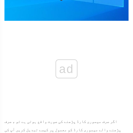
ad
اگر صرف میموری کارڈ پڑھنے کی صورت واقع ہوتی ہے تو ، صرف
پڑھنے والے میموری کارڈ کو معمول پر کیسے تبدیل کریں آپ کی