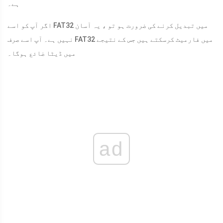
ہے۔
اگر آپ کو اسے FAT32 میں تبدیل کرنے کی ضرورت ہو تو ، یہ آسان
نہیں ہے۔ آپ اسے صرف FAT32 میں فارمیٹ کرسکتے ہیں جس کے نتیجے
میں ڈیٹا ضائع ہوگا۔
ad