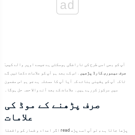
ad
آپ کو بھی اسی طرح کی ناراضگی ہوسکتی ہے جیسے اوپر والے کیس:
صرف میموری کارڈ پڑھیں
. اس کے بعد ہم آپ کو علامات دکھائیں گے
تاکہ آپ کو یقینی بنائے کہ آیا آپ کا مسئلہ ہے جو ہم اس مضمون
میں مرکوز کررہے ہیں۔ علامات کے بعد آنے والا حصہ حل ہوگا۔
صرف پڑھنے کے موڈ کی
علامات
اگر اعداد و شمار کو واقعتا read پڑھا جاتا ہے ، تو آپ اسے پڑھ