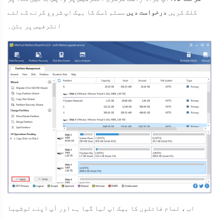
کلک کریں
درخواست دیں
سسٹم ڈسک کا بیک اپ شروع کرنے کے لئے
انٹرفیس پر بٹن۔
اب ، تمام فائلوں کا بیک اپ لیا گیا ہے اور آپ اپنے توشیبا