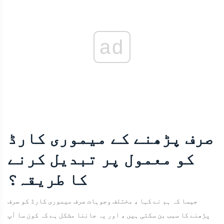
ad
صرف پڑھنے کے میموری کارڈ
کو معمول پر تبدیل کرنے
کا طریقہ؟
جیسا کہ ہم نے کہا ، مختلف وجوہات صرف میموری کارڈ کو صرف
پڑھنے کا سبب بن سکتی ہیں ، اور یہ جاننا مشکل ہے کہ کون سا آپ