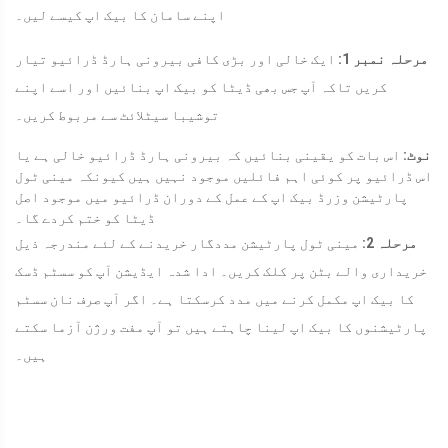
اپنے سامان کا بیک اپ کیسے لیں۔
مرحلہ نمبر 1:
ایک خالی اور بڑی کافی بیرونی ہارڈ ڈرائیو تیار
کریں تاکہ آپ جس بھی ڈیٹا کو بیک اپ بنائیں اور اسے اپنے
توشیبا سیٹلائٹ سے مربوط کریں۔
نوٹ:
اس بات کو یقینی بنائیں کہ بیرونی ہارڈ ڈرائیو خالی ہے یا
اس ڈرائیو پر کوئی اہم فائلیں موجود نہیں ہیں کیونکہ مینی ٹول
پارٹیشن وزرڈ بیک اپ کے عمل کے دوران ڈرائیو میں موجود اصل
ڈیٹا کو ختم کردے گا۔
مرحلہ 2:
مینی ٹول پارٹیشن مددگار خریدنے کے لئے مندرجہ ذیل
خریداری والے بٹن پر کلک کریں۔ ادا شدہ ایڈیشن آپ کو سسٹم ڈسک
کا بیک اپ مکمل کرنے میں مدد کرسکتا ہے۔ اگر آپ صرف نان سسٹم
پارٹیشنوں کا بیک اپ لینا چاہتے ہیں تو آپ مفت ورژن آزما سکتے
ہیں۔