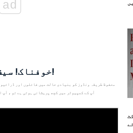
ad
ں
خوفناک! سیف موڈ کام نہیں کررہا!
محفوظ طریقہ ونڈوز کو بنیادی حالت میں فائلوں اور ڈرائیوروں
آپ کے کمپیوٹر میں کچھ پریشانی ہوتی ہے تو ، آپ ا
ٹ