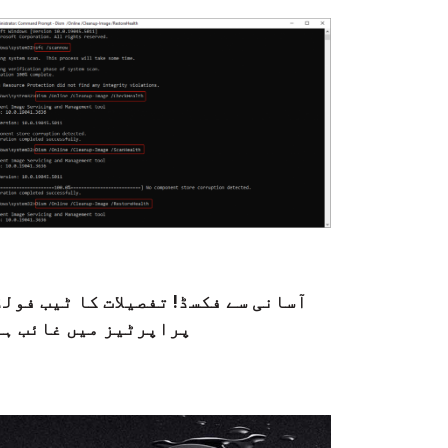
آسانی سے فکسڈ! تفصیلات کا ٹیب فول
پراپرٹیز میں غائب ہے