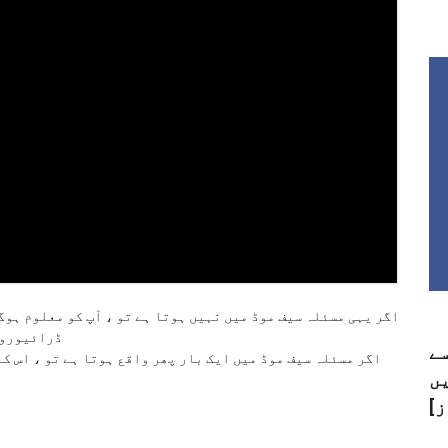
اگر یہی مسئلہ سیف موڈ میں نہیں ہوتا ہے تو ، آپ کو معلوم ہو
ڈرائیوروں
سے
اگر مسئلہ سیف موڈ میں ایک بار پھر واقع ہوتا ہے تو ، اس ک
ں
ز]