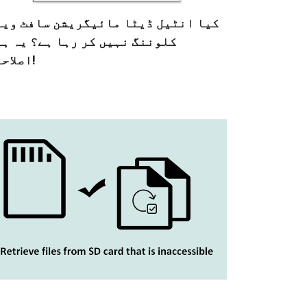
کیا انٹیل ڈیٹا مائیگریشن سافٹ ویئ
کلوننگ نہیں کر رہا ہے؟ یہ ہی
اصلاحات!