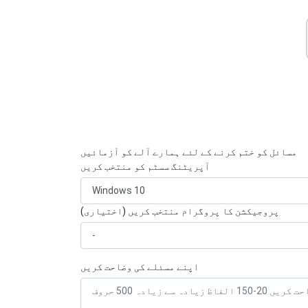
مسائل کو ختم کرنے کے لئے ہمارے آلے کو آزمائیں
آپریٹنگ سسٹم کو منتخب کریں
پروجیکشن کا پروگرام منتخب کریں (اختیاری)
اپنے مسئلے کی وضاحت کریں