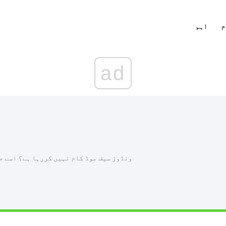
م
اہم
ad
[حل] ونڈوز سیف موڈ کام نہیں کررہا ہے؟ اسے