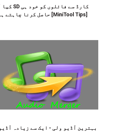
کیا آپ SD کارڈ سے فائلوں
حاصل کرنا چاہتے ہیں [MiniTool Tips]