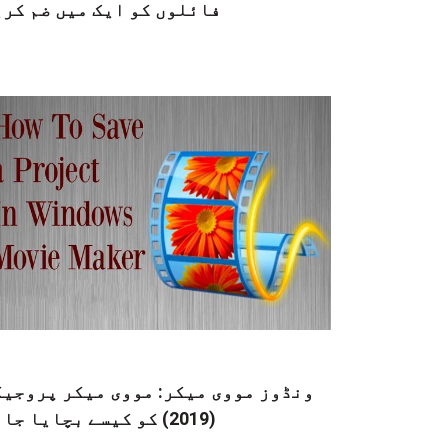
فائلوں کو ایک میں ضم کری
ونڈوز مووی میکر: مووی میکر پروجیک
(2019) کو کیسے بچایا جائے