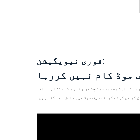
فوری نیویگیشن:
 کا ایک محدود سیٹ چلا کر ، شروع کر سکتا ہے۔ اگر
ن کو حل کرنے کیلئے سیف موڈ میں داخل ہو سکتے ہیں۔