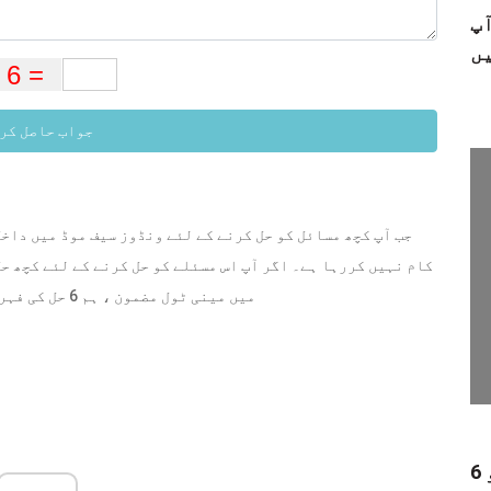
 کو خود ہی
جواب حاصل کر
جب آپ کچھ مسائل کو حل کرنے کے لئے ونڈوز سیف موڈ میں داخل
کام نہیں کررہا ہے۔ اگر آپ اس مسئلے کو حل کرنے کے لئے کچھ حل
میں مینی ٹول مضمون ، ہم 6 حل کی فہرست دیتے ہیں۔ امید ہے کہ وہ آپ کی مدد کرسکتے ہیں۔
6 بہترین آڈیو ولی - ایک سے زیادہ آڈیو