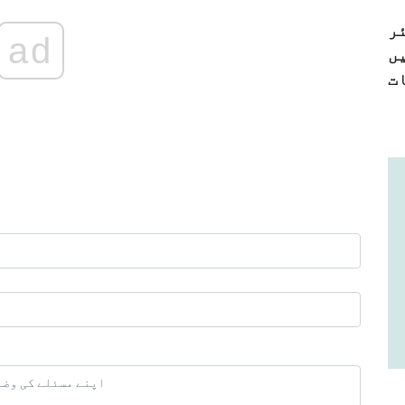
ر
ad
ں