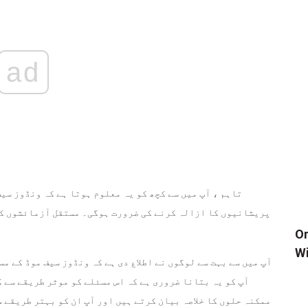
ad
تاہم ، آپ میں سے کچھ کو یہ معلوم ہوتا ہے کہ ونڈوز سیف
پریشانیوں کا ازالہ کرنے کی ضرورت ہوگی۔ مستقل آزمائشوں کے
بند کریں
Wi
آپ میں سے بہت سے لوگوں نے اطلاع دی ہے کہ ونڈوز سیف موڈ کے م
آپ کو یہ بتانا ضروری ہے کہ اس مسئلے کو موثر طریقے سے ک
ممکنہ حلوں کا خلاصہ بیان کرتے ہیں اور آپ ان کو بہتر طریقے 