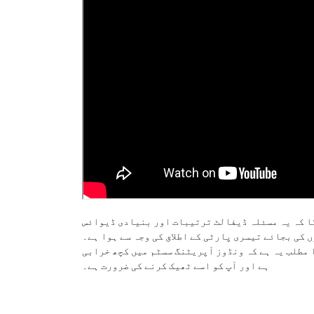
گا کہ یہ مسئلہ ڈیفالٹ ترتیبات اور بنیادی ڈیوائس
 کی بجائے تیسری پارٹی کے اطلاق کی وجہ سے ہوا ہے۔
ا مطلب یہ ہے کہ ونڈوز آپریٹنگ سسٹم میں کچھ خرابی
ہے اور آپ کو اسے ٹھیک کرنے کی ضرورت ہے۔