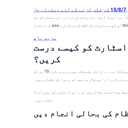
حل
ا ہے۔ اپنا ڈیٹا بازیافت کرنے اور اس مسئلے کو حل
مزید پڑھ
اسٹارٹ کو کیسے درست
کریں؟
ونڈوز کے تمام ورژن میں سیف موڈ کام کرنے والا مسئلہ نہیں ہوسکتا ہے۔ درج ذیل مشمولات میں ، ہم ونڈوز 10 پر حل
سرے ونڈوز او ایس چلارہے ہیں تو ، مراحل یکساں ہیں۔
سیف موڈ سے پریشان ہیں تو ، آپ ان حلوں کو بھی آزما
سکتے ہیں۔