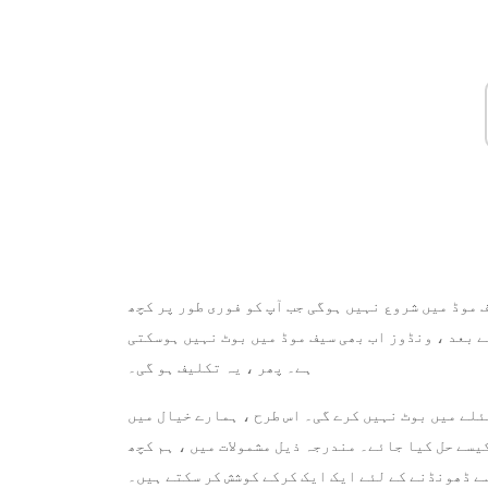
 موڈ میں شروع نہیں ہوگی جب آپ کو فوری طور پر کچھ
 بعد ، ونڈوز اب بھی سیف موڈ میں بوٹ نہیں ہوسکتی
ہے۔ پھر ، یہ تکلیف ہو گی۔
سئلے میں بوٹ نہیں کرے گی۔ اس طرح ، ہمارے خیال میں
یسے حل کیا جائے۔ مندرجہ ذیل مشمولات میں ، ہم کچھ
سے ڈھونڈنے کے لئے ایک ایک کرکے کوشش کر سکتے ہیں۔