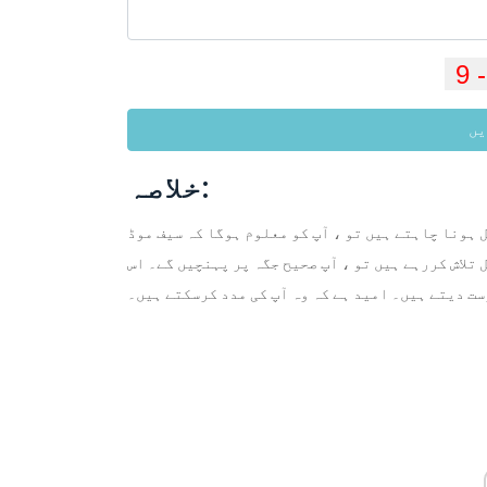
یں
خلاصہ:
 ہونا چاہتے ہیں تو ، آپ کو معلوم ہوگا کہ سیف موڈ
 تلاش کررہے ہیں تو ، آپ صحیح جگہ پر پہنچیں گے۔ اس