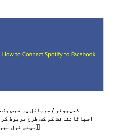
کمپیوٹر / موبائل پر فیس بک 
اسپاٹائفائٹ کو کس طرح مربوط کری
[[مینی ٹول نیو