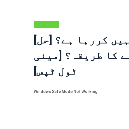
ڈیٹا سے
بازیابی کے
[حل] ونڈوز سیف موڈ کام نہیں کررہا ہے؟
نکات
ے کا طریقہ؟ [مینی
ٹول ٹپس]
Windows Safe Mode Not Working