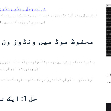
خراب پول ہیڈر ونڈوز 10/8/7 کو فکس کرنے کے لئے دستیاب 
خراب پول ہیڈر آپ کے کمپیوٹر کو بوٹ نہیں کرنے کا سبب بن سکت
کرنے کے ل you ، آپ کچھ دستیاب حل تلاش کرنے کے ل this اس مضمون کو پڑھ سکتے ہیں۔
محفوظ موڈ میں ونڈوز ون 
کو چلائیں گے۔ اگر آپ دو
ڈر
اس کے علاوہ ، اگر آپ کمانڈ پرامپٹ کے کام نہ کرنے کے ساتھ 
۔
حل 1: ایک نظام کی بحالی انجام دیں