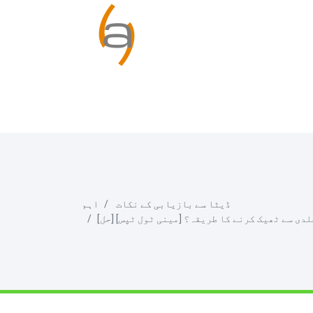
ڈیٹا سے بازیابی کے نکات
اہم
 جلدی سے ٹھیک کرنے کا طریقہ؟ [مینی ٹول ٹپس]