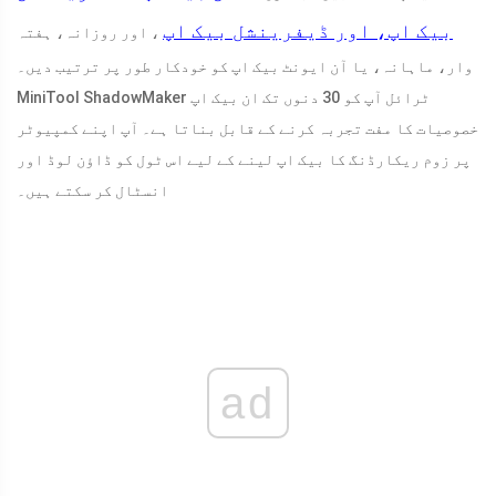
بیک اپ، اور ڈیفرینشل بیک اپ
، اور روزانہ، ہفتہ
وار، ماہانہ، یا آن ایونٹ بیک اپ کو خودکار طور پر ترتیب دیں۔
MiniTool ShadowMaker ٹرائل آپ کو 30 دنوں تک ان بیک اپ
خصوصیات کا مفت تجربہ کرنے کے قابل بناتا ہے۔ آپ اپنے کمپیوٹر
پر زوم ریکارڈنگ کا بیک اپ لینے کے لیے اس ٹول کو ڈاؤن لوڈ اور
انسٹال کر سکتے ہیں۔
ad