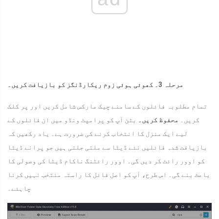
مرحلہ 3۔ کھوئی ہوئی زوم ریکارڈنگز کو بازیافت کریں۔
تمام مطلوبہ فائلوں کے سامنے چیک مارکس شامل کریں اور پر کلک
کریں۔
محفوظ کریں۔
بٹن آپ کو پرامپٹ ونڈو میں ان فائلوں کے
لیے ایک منزل کا انتخاب کرنے کی ضرورت ہے۔ یاد رکھیں کہ
بازیافت شدہ فائلیں نئے ڈیٹا سے ملتی جلتی ہیں جو پرانے ڈیٹا
کو اوور رائٹ کر دیں گی۔ اوور رائٹنگ ناکام ڈیٹا کی وصولی کا
باعث بنے گی۔ اس طرح، آپ کو اصل فائل کا راستہ منتخب نہیں کرنا
چاہئے۔