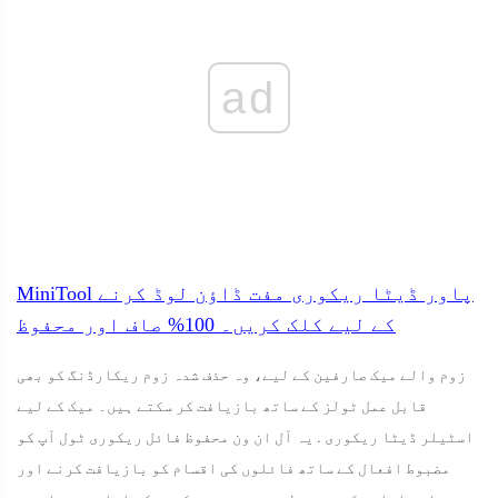
ad
MiniTool پاور ڈیٹا ریکوری مفت
ڈاؤن لوڈ کرنے
کے لیے کلک کریں۔
100%
صاف اور محفوظ
زوم والے میک صارفین کے لیے، وہ حذف شدہ زوم ریکارڈنگ کو بھی
قابل عمل ٹولز کے ساتھ بازیافت کر سکتے ہیں۔ میک کے لیے
اسٹیلر ڈیٹا ریکوری . یہ آل ان ون محفوظ فائل ریکوری ٹول آپ کو
مضبوط افعال کے ساتھ فائلوں کی اقسام کو بازیافت کرنے اور