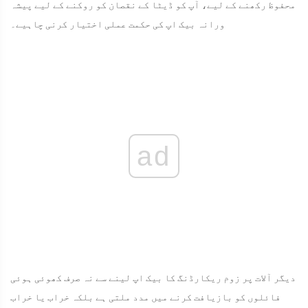
محفوظ رکھنے کے لیے، آپ کو ڈیٹا کے نقصان کو روکنے کے لیے پیشہ
ورانہ بیک اپ کی حکمت عملی اختیار کرنی چاہیے۔
ad
دیگر آلات پر زوم ریکارڈنگ کا بیک اپ لینے سے نہ صرف کھوئی ہوئی
فائلوں کو بازیافت کرنے میں مدد ملتی ہے بلکہ خراب یا خراب