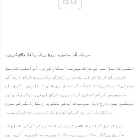
مرحلہ 2۔ مطلوبہ زوم ریکارڈنگ تلاش کریں۔
اسکین کا عمل ختم ہونے تک صبر سے انتظار کریں۔ آپ اسکین کے عمل
کے دوران فائل کی فہرست کو براؤز کر سکتے ہیں لیکن ڈیٹا کی
وصولی کے بہترین نتائج کے لیے عمل میں خلل نہ ڈالیں۔ اگرچہ آپ
مخصوص فولڈر کو اسکین کرتے ہیں، لیکن اس میں دیگر رکاوٹیں
ہوسکتی ہیں۔ درج ذیل خصوصیات آپ کو مطلوبہ ریکارڈنگز کو تیزی
سے تلاش کرنے اور اس کی تصدیق کرنے میں مدد کرتی ہیں۔
میں تبدیل کرتے وقت
قسم
ٹیب، آپ فائلوں کو ان کی اقسام کے
مطابق چیک کر سکتے ہیں جیسے کہ تصویر، دستاویز، آڈیو اور