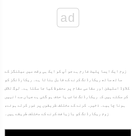
ad
زوم ایک ایسا پلیٹ فارم ہے جو آپ کو ایک ہی وقت میں میٹنگز کے
ساتھ ساتھ ریکارڈنگ کرنے کے قابل بناتا ہے۔ ریکارڈنگز کو
کلاؤڈ اسٹیشن اور مقامی مقام پر محفوظ کیا جا سکتا ہے۔ لوگ تلاش
کر سکتے ہیں کہ ریکارڈنگ غائب یا حذف ہو گئی ہے جہاں سے انہیں
ہونا چاہیے۔ ذخیرہ کرنے کے مختلف طریقوں پر غور کرتے ہوئے،
زوم ریکارڈنگ کو بازیافت کرنے کے مختلف طریقے ہیں۔