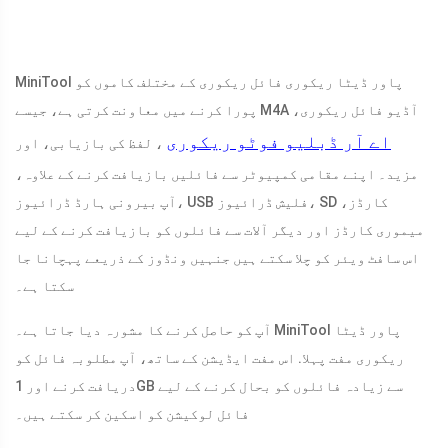
MiniTool پاور ڈیٹا ریکوری فائل ریکوری کے مختلف کاموں کو
پورا کرنے میں معاونت کرتی ہے، جیسے M4A آڈیو فائل ریکوری،
اے آر ڈبلیو فوٹو ریکوری
، لفظ کی بازیابی، اور
مزید۔ اپنے مقامی کمپیوٹر سے فائلیں بازیافت کرنے کے علاوہ،
آپ بیرونی ہارڈ ڈرائیوز، USB فلیش ڈرائیوز، SD کارڈز،
میموری کارڈز اور دیگر آلات سے فائلوں کو بازیافت کرنے کے لیے
اس سافٹ ویئر کو چلا سکتے ہیں جنہیں ونڈوز کے ذریعے پہچانا جا
سکتا ہے۔
آپ کو حاصل کرنے کا مشورہ دیا جاتا ہے۔ MiniTool پاور ڈیٹا
ریکوری مفت پہلا. اس مفت ایڈیشن کے ساتھ، آپ مطلوبہ فائل کو
دریافت کرنے اور 1GB سے زیادہ فائلوں کو بحال کرنے کے لیے
فائل لوکیشن کو اسکین کر سکتے ہیں۔