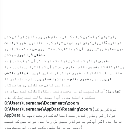
پارٹیشن کو اسکین کرنے کے لیے: عام طور پر، ڈاؤن لوڈ کی گئی
ایپلیکیشن اور اس کی تیار کردہ فائلیں بطور ڈیفالٹ C ڈرائیو
میں محفوظ ہوتی ہیں۔ آپ کو منتخب کر سکتے ہیں
سی
کے تحت ڈرائیو
منطقی ڈرائیوز
سیکشن
مخصوص فولڈر کو اسکین کرنے کے لیے: اگر آپ کو گم شدہ زوم
ریکارڈنگ کا مخصوص مقام معلوم ہے، تو آپ کو انتہائی مشورہ دیا
جاتا ہے کہ کلک کرکے مخصوص فولڈر کو اسکین کریں۔
فولڈر منتخب
کریں۔
میں
مخصوص مقام سے بازیافت کریں۔
. اس سے اسکین کا
دورانیہ کافی حد تک کم ہو جائے گا۔
تجاویز:
آپ کے کمپیوٹر پر محفوظ شدہ ریکارڈنگ کے لیے یہاں دو
ممکنہ راستے ہیں۔ آپ انہیں بالترتیب چیک کریں۔
C:\Users\username\Documents\zoom
(نوٹ کریں کہ
C:\Users\username\AppData\Roaming\zoom
AppData فولڈر کو ونڈوز کے ذریعے ڈیفالٹ کے ذریعے چھپایا
جاتا ہے۔ اگر آپ کو یہ فولڈر نہیں مل رہا ہے، تو جانیں کہ کیسے
چھپی ہوئی فائلیں دکھائیں۔ اس پوسٹ سے۔)