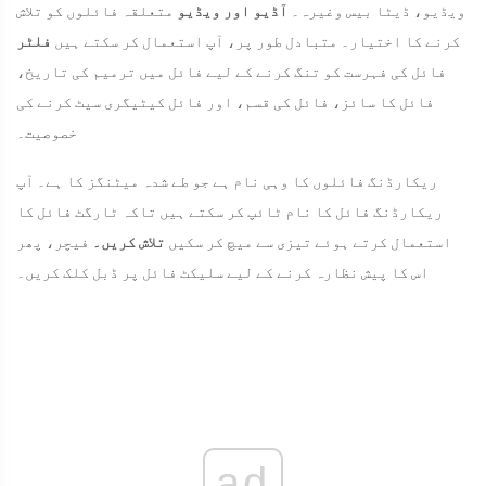
ویڈیو، ڈیٹا بیس وغیرہ۔
آڈیو اور ویڈیو
متعلقہ فائلوں کو تلاش
کرنے کا اختیار۔ متبادل طور پر، آپ استعمال کر سکتے ہیں
فلٹر
فائل کی فہرست کو تنگ کرنے کے لیے فائل میں ترمیم کی تاریخ،
فائل کا سائز، فائل کی قسم، اور فائل کیٹیگری سیٹ کرنے کی
خصوصیت۔
ریکارڈنگ فائلوں کا وہی نام ہے جو طے شدہ میٹنگز کا ہے۔ آپ
ریکارڈنگ فائل کا نام ٹائپ کر سکتے ہیں تاکہ ٹارگٹ فائل کا
استعمال کرتے ہوئے تیزی سے میچ کر سکیں
تلاش کریں۔
فیچر، پھر
اس کا پیش نظارہ کرنے کے لیے سلیکٹ فائل پر ڈبل کلک کریں۔
ad