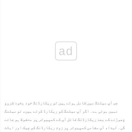
ad
جب آپ میٹنگ میں شامل ہوتے ہیں تو ریکارڈنگ خود بخود شروع
نہیں ہوتی ہے۔ اگر آپ میٹنگ کو ریکارڈ کرتے ہیں، تو میٹنگ
چھوڑنے کے بعد ریکارڈنگ فائل آپ کے کمپیوٹر پر محفوظ ہو جائے
گی۔ لہذا، آپ مقامی کمپیوٹر پر زوم ریکارڈنگ کو چیک اور ایڈٹ