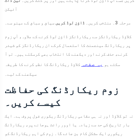
کریں جسے آپ ڈاؤن لوڈ کرنا چاہتے ہیں اور پر کلک کریں۔
تین ڈاٹ
آئیکن
مرحلہ 3۔ منتخب کریں۔
ڈاؤن لوڈ کریں
سیاق و سباق کے مینو سے۔
کلاؤڈ ریکارڈنگز سے ریکارڈنگز ڈاؤن لوڈ کرنے کے علاوہ، آپ زوم
پر ریکارڈنگ مینجمنٹ کا استعمال کرکے ان ریکارڈنگز کو شیئر
کرنے، حذف کرنے اور دیکھنے کا انتخاب بھی کرسکتے ہیں۔ تم آ
یہ صفحہ
سکتے ہو
کلاؤڈ ریکارڈنگ کا نظم کرنے کا طریقہ
سیکھنے کے لیے۔
زوم ریکارڈنگ کی حفاظت
کیسے کریں۔
نہ تو کلاؤڈ اور نہ ہی مقامی ریکارڈنگ ریکوری فول پروف ہے۔ ایک
بار تاریخ کی حد سے زیادہ یا اوور رائٹ ہوجانے پر، ریکارڈنگ
ریکوری ایک مشکل کام بن جائے گا۔ زوم کی اہم ریکارڈنگ کو