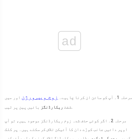
ad
زوم ویب ورژن
مرحلہ 1۔ آپ کو سائن ان کرنا چاہیے۔
اور میں
بائیں پین پر ٹیب.
شفٹ
ریکارڈنگز
مرحلہ 2۔ اگر کوئی حذف شدہ زوم ریکارڈنگز موجود ہیں، تو آپ
اوپر دائیں جانب کوڑے دان کا آئیکن تلاش کر سکتے ہیں۔ پر کلک
کریں۔
ردی کی ٹوکری
مطلوبہ ریکارڈنگ تلاش کرنے کے لیے آئیکن۔