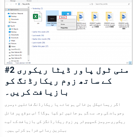
#2 منی ٹول پاور ڈیٹا ریکوری
کے ساتھ زوم ریکارڈنگ کو
بازیافت کریں۔
اگر ریسائیکل بن خالی ہو جائے یا ریکارڈنگ فائلیں دوسری
وجوہات کی وجہ سے گم ہو جائیں تو کیا ہوگا؟ اس موقع پر فائل
ریکوری سروسز کمپیوٹر پر زوم ریکارڈنگز کی بازیافت کے لیے
بہترین رسائی فراہم کرتی ہیں۔