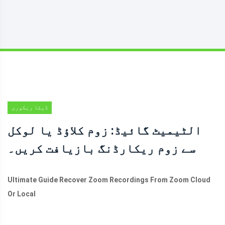
ڈیٹا ریکوری
الٹیمیٹ گائیڈ: زوم کلاؤڈ یا لوکل
سے زوم ریکارڈنگ بازیافت کریں۔
Ultimate Guide Recover Zoom Recordings From Zoom Cloud
Or Local