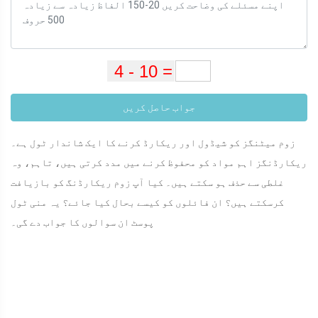
جواب حاصل کریں
زوم میٹنگز کو شیڈول اور ریکارڈ کرنے کا ایک شاندار ٹول ہے۔
ریکارڈنگز اہم مواد کو محفوظ کرنے میں مدد کرتی ہیں، تاہم، وہ
غلطی سے حذف ہو سکتے ہیں۔ کیا آپ زوم ریکارڈنگ کو بازیافت
کرسکتے ہیں؟ ان فائلوں کو کیسے بحال کیا جائے؟ یہ منی ٹول
پوسٹ ان سوالوں کا جواب دے گی۔