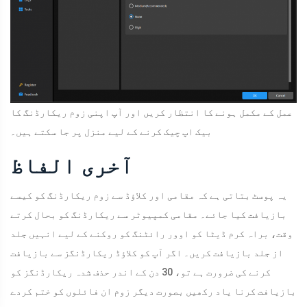
عمل کے مکمل ہونے کا انتظار کریں اور آپ اپنی زوم ریکارڈنگ کا
بیک اپ چیک کرنے کے لیے منزل پر جا سکتے ہیں۔
آخری الفاظ
یہ پوسٹ بتاتی ہے کہ مقامی اور کلاؤڈ سے زوم ریکارڈنگ کو کیسے
بازیافت کیا جائے۔ مقامی کمپیوٹر سے ریکارڈنگ کو بحال کرتے
وقت، براہ کرم ڈیٹا کو اوور رائٹنگ کو روکنے کے لیے انہیں جلد
از جلد بازیافت کریں۔ اگر آپ کو کلاؤڈ ریکارڈنگز سے بازیافت
کرنے کی ضرورت ہے تو، 30 دن کے اندر حذف شدہ ریکارڈنگز کو
بازیافت کرنا یاد رکھیں بصورت دیگر زوم ان فائلوں کو ختم کردے