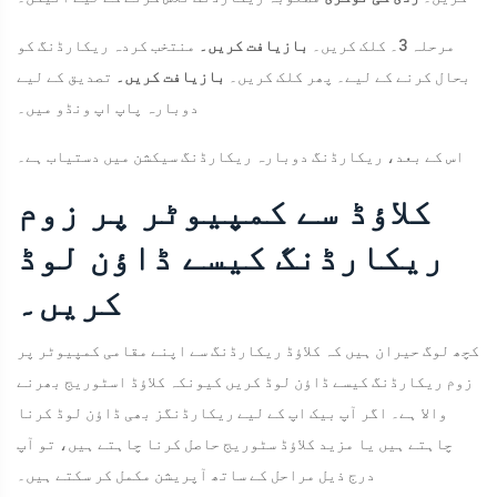
مرحلہ 3۔ کلک کریں۔
بازیافت کریں۔
منتخب کردہ ریکارڈنگ کو
بحال کرنے کے لیے۔ پھر کلک کریں۔
بازیافت کریں۔
تصدیق کے لیے
دوبارہ پاپ اپ ونڈو میں۔
اس کے بعد، ریکارڈنگ دوبارہ ریکارڈنگ سیکشن میں دستیاب ہے۔
کلاؤڈ سے کمپیوٹر پر زوم
ریکارڈنگ کیسے ڈاؤن لوڈ
کریں۔
کچھ لوگ حیران ہیں کہ کلاؤڈ ریکارڈنگ سے اپنے مقامی کمپیوٹر پر
زوم ریکارڈنگ کیسے ڈاؤن لوڈ کریں کیونکہ کلاؤڈ اسٹوریج بھرنے
والا ہے۔ اگر آپ بیک اپ کے لیے ریکارڈنگز بھی ڈاؤن لوڈ کرنا
چاہتے ہیں یا مزید کلاؤڈ سٹوریج حاصل کرنا چاہتے ہیں، تو آپ
درج ذیل مراحل کے ساتھ آپریشن مکمل کر سکتے ہیں۔