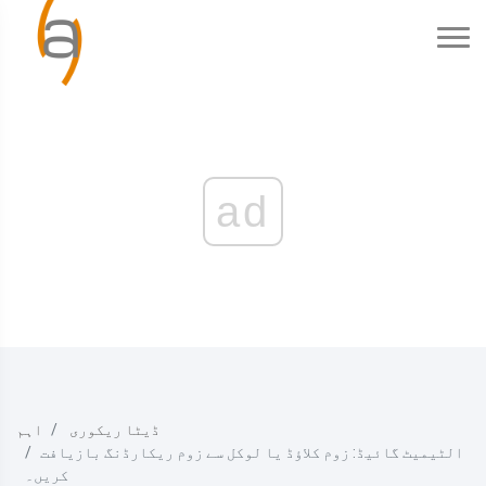
ad
ڈیٹا ریکوری
اہم
الٹیمیٹ گائیڈ: زوم کلاؤڈ یا لوکل سے زوم ریکارڈنگ بازیافت
کریں۔