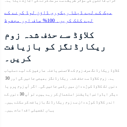
خراب فائلوں کی مؤثر طریقے سے مرمت کرنے کی اجازت دیتا ہے۔
میک کے لیے ڈیٹا ریکوری
ڈاؤن لوڈ کرنے کے
لیے کلک کریں۔
100%
صاف اور محفوظ
کلاؤڈ سے حذف شدہ زوم
ریکارڈنگز کو بازیافت
کریں۔
کلاؤڈ ریکارڈنگ صرف زوم کے لائسنس یافتہ صارفین کے لیے دستیاب
ہے۔ زوم کلاؤڈ سے حذف شدہ ریکارڈنگز بھیجی جائیں گی اور 30 ​​
دنوں تک کلاؤڈ کوڑے دان میں رکھی جائیں گی۔ اگر آپ زوم پرو یا
دیگر ایڈوانس ایڈیشنز استعمال کر رہے ہیں، تو آپ 30 دنوں کے
اندر کلاؤڈ کوڑے دان سے زوم ریکارڈنگ بازیافت کر سکتے ہیں۔
یہاں تفصیلی اقدامات ہیں۔