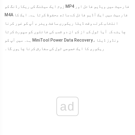
زوم ایک میٹنگ کی ریکارڈنگ کو MP4 فارمیٹ میں ویڈیو فائل اور
M4A فارمیٹ میں ایک آڈیو فائل کے ساتھ محفوظ کرتا ہے۔ ایک کا
انتخاب کرتے وقت ڈیٹا ریکوری سافٹ ویئر ، آپ کو غور کرنا
چاہئے کہ آیا ٹول کم از کم ان دو قسم کی فائلوں کو سپورٹ کرتا
ہے۔ میں آپ کو MiniTool Power Data Recovery، ونڈوز ڈیٹا
ریکوری کا ایک خصوصی ٹول کی سفارش کرنا چاہوں گا۔
ad