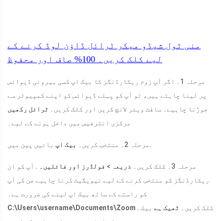
منی ٹول شیڈو میکر ٹرائل
ڈاؤن لوڈ کرنے کے
لیے کلک کریں۔
100%
صاف اور محفوظ
مرحلہ 1۔ اگر آپ زوم ریکارڈنگز کا بیک اپ کسی بیرونی ڈیوائس
پر لینا چاہتے ہیں، تو آپ کو پہلے ڈیوائس کو اپنے کمپیوٹر سے
جوڑنا چاہیے۔ سافٹ ویئر لانچ کریں اور کلک کریں۔
ٹرائل رکھیں
مرکزی انٹرفیس میں داخل ہونے کے لیے۔
بائیں پین میں.
مرحلہ 2۔ منتخب کریں۔
بیک اپ
مرحلہ 3۔ کلک کریں۔
ذریعہ
>
فولڈرز اور فائلیں۔
. آپ کو ان
ریکارڈنگز کو منتخب کرنے کے لیے نیویگیٹ کرنا چاہیے جن کی آپ
کو راستے کے ساتھ بیک اپ لینے کی ضرورت ہے۔
. کلک کریں۔
ٹھیک ہے
بیک
C:\Users\username\Documents\Zoom