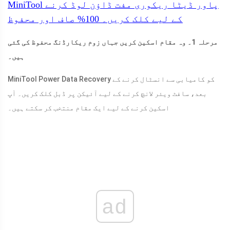
MiniTool پاور ڈیٹا ریکوری مفت
ڈاؤن لوڈ کرنے
کے لیے کلک کریں۔
100%
صاف اور محفوظ
مرحلہ 1۔ وہ مقام اسکین کریں جہاں زوم ریکارڈنگ محفوظ کی گئی
ہیں۔
MiniTool Power Data Recovery کو کامیابی سے انسٹال کرنے کے
بعد، سافٹ ویئر لانچ کرنے کے لیے آئیکن پر ڈبل کلک کریں۔ آپ
اسکین کرنے کے لیے ایک مقام منتخب کر سکتے ہیں۔
ad