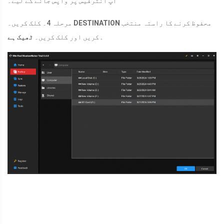
اپ انٹرفیس پر واپس جانے کے لیے۔
محفوظ کرنے کا راستہ منتخب
DESTINATION
مرحلہ 4۔ کلک کریں۔
.
کریں اور کلک کریں۔
ٹھیک ہے