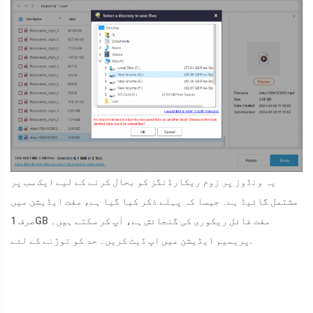
یہ ونڈوز پر زوم ریکارڈنگز کو بحال کرنے کے لیے ایک سب پر
مشتمل گائیڈ ہے۔ جیسا کہ پہلے ذکر کیا گیا ہے، مفت ایڈیشن میں
صرف 1GB مفت فائل ریکوری کی گنجائش ہے، آپ کر سکتے ہیں۔
پریمیم ایڈیشن میں اپ ڈیٹ کریں۔ حد کو توڑنے کے لئے.