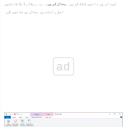
لیے ان پر دائیں کلک کریں۔
بحال کریں۔
. یہ ریکارڈنگ فائلیں
اصل راستے پر بحال ہو جائیں گی۔
ad