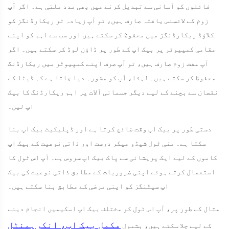
فائلوں کو آسانی سے تبدیل کرنے میں بھی مدد ملتی ہے۔ اگر آپ
زوم کے لائسنس یافتہ صارف ہیں، تو آپ زیادہ تر ریکارڈنگز کو
کلاؤڈ ریکارڈنگز میں محفوظ کر سکتے ہیں اور سب سے اہم کو اپنے
مقامی کمپیوٹر پر بیک اپ کے طور پر ڈاؤن لوڈ کر سکتے ہیں۔ اگر
آپ مفت زوم صارف ہیں، تو آپ صرف اپنے کمپیوٹر میں ریکارڈنگ
محفوظ کر سکتے ہیں۔ لہذا، آپ کو مشورہ دیا جاتا ہے کہ ڈیٹا کے
نقصان سے بچنے کے لیے دیگر جسمانی آلات پر اہم ریکارڈنگ کا بیک
اپ لیں۔
دستی طور پر بیک اپ وقت ضائع کرتا ہے اور ڈپلیکیٹ بیک اپ بنا
سکتا ہے۔ منی ٹول شیڈو میکر درست اور ذاتی نوعیت کے بیک اپ
کاموں کے لیے ایک پریشانی سے پاک بیک اپ سروس ہے۔ آپ اس ٹول کا
استعمال کرتے ہوئے اپنی ضروریات کے مطابق ذاتی نوعیت کی بیک
اپ سیٹنگز کو اپنی مرضی کے مطابق بنا سکتے ہیں۔
مثال کے طور پر، آپ اس ٹول کو مختلف بیک اپ اسکیمیں انجام دینے
مکمل بیک اپ، انکریمنٹل
کے لیے چلا سکتے ہیں، بشمول