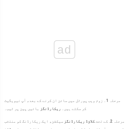
ad
مرحلہ 1۔ زوم ویب پورٹل میں سائن ان کرنے کے بعد، آپ نیویگیٹ
کر سکتے ہیں۔
ریکارڈنگز
بائیں پین پر ٹیب۔
مرحلہ 2. کے تحت
کلاؤڈ ریکارڈنگز
سیکشن، ایک ریکارڈنگ کو منتخب